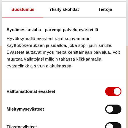
Toimittajan tapaan myös kuvaaja on itsekin
intohimoinen luontoihminen, jonka sorsapaisti löytyy
Suostumus
Yksityiskohdat
Tietoja
kirjasta.
Terhi Friman, Antti Saraja, Luontoruokaa. Tarinoita
Sydämesi asialla - parempi palvelu evästeillä
horsmasta harjukseen. Maahenki 2017
Hyväksymällä evästeet saat sujuvamman
käyttökokemuksen ja sisältöä, joka sopii juuri sinulle.
Evästeet auttavat myös meitä kehittämään palvelua. Voit
Lue seuraavaksi
muuttaa valintojasi milloin tahansa klikkaamalla
evästelinkkiä sivun alakulmassa.
Istuminen kuormittaa myös
sydäntä – näin työpäivään saa
lisää liikettä
Suostumuksen valinta
Välttämättömät evästeet
LUE ARTIKKELI
Mieltymysevästeet
Pitkä tie tahdistinhoidossa –
johdoton tahdistin mahdollisti
normaalin arjen
Tilastoevästeet