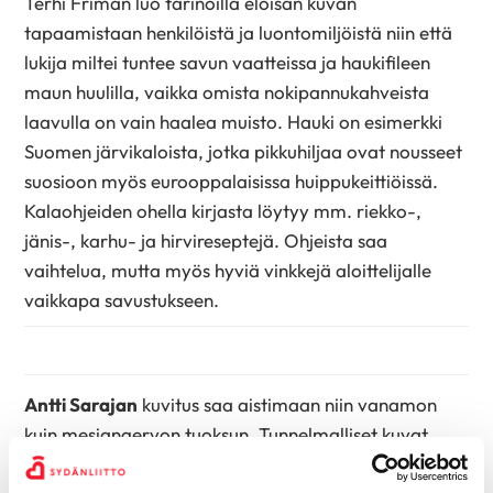
Terhi Friman luo tarinoilla eloisan kuvan
tapaamistaan henkilöistä ja luontomiljöistä niin että
lukija miltei tuntee savun vaatteissa ja haukifileen
maun huulilla, vaikka omista nokipannukahveista
laavulla on vain haalea muisto. Hauki on esimerkki
Suomen järvikaloista, jotka pikkuhiljaa ovat nousseet
suosioon myös eurooppalaisissa huippukeittiöissä.
Kalaohjeiden ohella kirjasta löytyy mm. riekko-,
jänis-, karhu- ja hirvireseptejä. Ohjeista saa
vaihtelua, mutta myös hyviä vinkkejä aloittelijalle
vaikkapa savustukseen.
Antti Sarajan
kuvitus saa aistimaan niin vanamon
kuin mesiangervon tuoksun. Tunnelmalliset kuvat
hehkuvat miellyttävän samettisella paperilla.