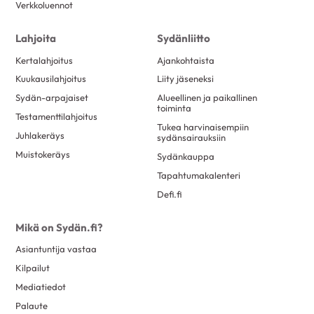
Verkkoluennot
Lahjoita
Sydänliitto
Kertalahjoitus
Ajankohtaista
Kuukausilahjoitus
Liity jäseneksi
Sydän-arpajaiset
Alueellinen ja paikallinen
toiminta
Testamenttilahjoitus
Tukea harvinaisempiin
Juhlakeräys
sydänsairauksiin
Muistokeräys
Sydänkauppa
Tapahtumakalenteri
Defi.fi
Mikä on Sydän.fi?
Asiantuntija vastaa
Kilpailut
Mediatiedot
Palaute