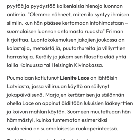
pyytää ja pyydystää kaikenlaisia hienoja luonnon
antimia. ”Olemme nähneet, miten ilo syntyy ihmisen
silmiin, kun hän pääsee kertomaan intohimostaan –
suomalaisen luonnon antamasta ruuasta” Friman
kirjoittaa. Luontokokemuksen jakajien joukossa on
kalastajia, metsästäjiä, puutarhureita ja villiyrttien
harrastajia. Keräily ja jakamisen filosofia elää yhtä
lailla Kainuussa tai Helsingin Kivinokassa.
Puumalaan kotiutunut
Lienite Lace
on lähtöisin
Latviasta, jossa villiruuan käyttö on säilynyt
jokapäiväisenä. Marjojen keräämisen ja säilönnän
ohella Lace on oppinut äidiltään lukuisien lääkeyrttien
ja koivun mahlan käytön. Suomeen muutettuaan hän
hämmästyi, kuinka tuntematon esimerkiksi
suolaheinä on suomalaisessa ruokaperinteessä.