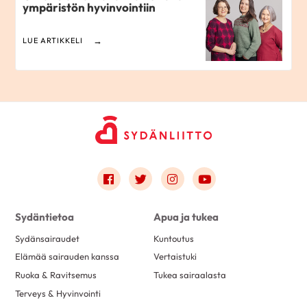
ympäristön hyvinvointiin
LUE ARTIKKELI
Link to facebook
Link to twitter
Link to instagram
Link to youtube
Sydäntietoa
Apua ja tukea
Sydänsairaudet
Kuntoutus
Elämää sairauden kanssa
Vertaistuki
Ruoka & Ravitsemus
Tukea sairaalasta
Terveys & Hyvinvointi