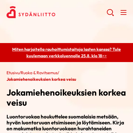
Miten harjoitella rauhoittumistaitoja lasten kanssa? Tule
kuulemaan
verkkoluennolle 25.8. klo 18
>>
Etusivu
/
Ruoka & Ravitsemus
/
Jokamiehenoikeuksien korkea veisu
Jokamiehenoikeuksien korkea
veisu
Luontoruokaa houkuttelee suomalaisia metsään,
hyvän luontoruuan etsimiseen ja löytämiseen. Kirja
on makumatka luontoruokaan hurahtaneiden