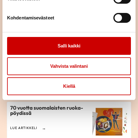
LUE ARTIKKELI
Kohdentamisevästeet
Kasviproteiineista maukasta
ruokaa
LUE ARTIKKELI
Salli kaikki
Maijaliisa Erkkolan
Vahvista valintani
tutkimusryhmä selvittää lasten
ruokavalion eriarvoisuutta
Kiellä
LUE ARTIKKELI
70 vuotta suomalaisten ruoka­
pöydissä
LUE ARTIKKELI