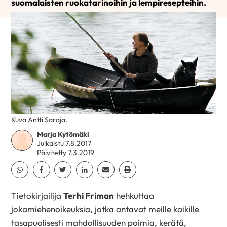
suomalaisten ruokatarinoihin ja lempiresepteihin.
Kuva Antti Saraja.
Marja Kytömäki
Julkaistu 7.8.2017
Päivitetty 7.3.2019
Jaa Whatsapp
Jaa Facebook
Jaa Twitter
Jaa Linkedin
Jaa Email
Jaa Print
Tietokirjailija
Terhi Friman
hehkuttaa
jokamiehenoikeuksia, jotka antavat meille kaikille
tasapuolisesti mahdollisuuden poimia, kerätä,