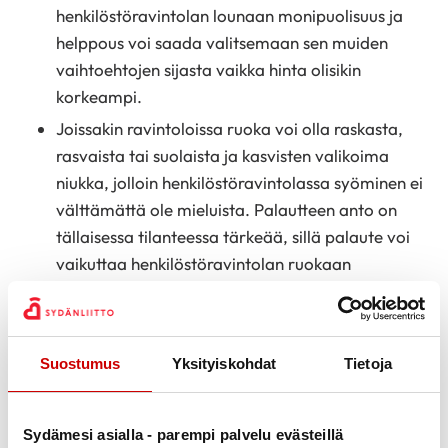
henkilöstöravintolan lounaan monipuolisuus ja
helppous voi saada valitsemaan sen muiden
vaihtoehtojen sijasta vaikka hinta olisikin
korkeampi.
Joissakin ravintoloissa ruoka voi olla raskasta,
rasvaista tai suolaista ja kasvisten valikoima
niukka, jolloin henkilöstöravintolassa syöminen ei
välttämättä ole mieluista. Palautteen anto on
tällaisessa tilanteessa tärkeää, sillä palaute voi
vaikuttaa henkilöstöravintolan ruokaan
suurestikin.
Jos ravintola toimii noutopöytätyylillä,
saatetaan helposti ottaa liikaa ruokaa, jotta
Suostumus
Yksityiskohdat
Tietoja
rahalle saa vastinetta. Tämä voi altistaa lounaan
jälkeiselle väsymykselle. Tällöin kannattaa ottaa
sopiva annos ensin ja jos annoksen syötyään on
Sydämesi asialla - parempi palvelu evästeillä