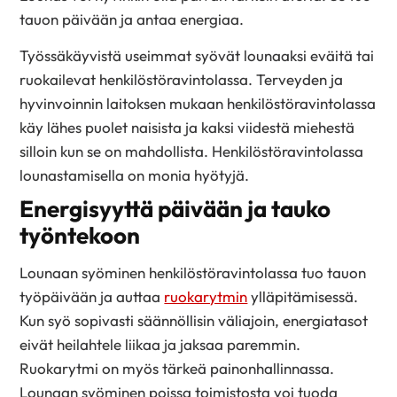
tauon päivään ja antaa energiaa.
Työssäkäyvistä useimmat syövät lounaaksi eväitä tai
ruokailevat henkilöstöravintolassa. Terveyden ja
hyvinvoinnin laitoksen mukaan henkilöstöravintolassa
käy lähes puolet naisista ja kaksi viidestä miehestä
silloin kun se on mahdollista. Henkilöstöravintolassa
lounastamisella on monia hyötyjä.
Energisyyttä päivään ja tauko
työntekoon
Lounaan syöminen henkilöstöravintolassa tuo tauon
työpäivään ja auttaa
ruokarytmin
ylläpitämisessä.
Kun syö sopivasti säännöllisin väliajoin, energiatasot
eivät heilahtele liikaa ja jaksaa paremmin.
Ruokarytmi on myös tärkeä painonhallinnassa.
Lounaan syöminen poissa toimistosta voi tuoda