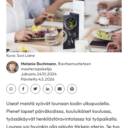
Kuva: Suvi Laine
Melanie Buchmann
, Ravitsemustieteen
maisteriopiskelija
Julkaistu 24.10.2024
Päivitetty 4.5.2026
Jaa Whatsapp
Jaa Facebook
Jaa Twitter
Jaa Linkedin
Jaa Email
Jaa Print
Useat meistä syövät lounaan kodin ulkopuolella.
Pienet lapset päiväkodissa, kouluikäiset koulussa,
työssäkäyvät henkilöstöravintolassa tai työpaikalla.
Lounas voi hyvinkin olla päivän tärkein ateria. Se tuo