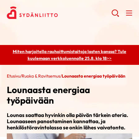
Miten harjoitella rauhoittumistaitoja lasten kanssa? Tule
kuulemaan
verkkoluennolle 25.8. klo 18
>>
Etusivu
/
Ruoka & Ravitsemus
/
Lounaasta energiaa työpäivään
Lounaasta energiaa
työpäivään
Lounas saattaa hyvinkin olla päivän tärkein ateria.
Lounaaseen panostaminen kannattaa, ja
henkilöstöravintolassa se onkin lähes vaivatonta.