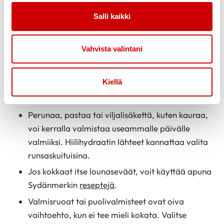
mukaan evääksi. Näin ne on helppo ottaa
Salli kaikki
mukaan ja päivittäinen kasvisten käyttö lisääntyy
lähes huomaamatta. Myös vihannekset ja
hedelmät, jotka tarvitsevat vain nopean
Vahvista valintani
huuhtelun vedellä, ovat helppoja
kasvislisäkkeitä. Kokeile esimerkiksi
Kiellä
kukkakaalinuppuja, pikkutomaatteja,
kesäkurpitsaviipaleita tai rypäleitä.
Perunaa, pastaa tai viljalisäkettä, kuten kauraa,
voi kerralla valmistaa useammalle päivälle
valmiiksi. Hiilihydraatin lähteet kannattaa valita
runsaskuituisina.
Jos kokkaat itse lounaseväät, voit käyttää apuna
Sydänmerkin
reseptejä
.
Valmisruoat tai puolivalmisteet ovat oiva
vaihtoehto, kun ei tee mieli kokata. Valitse