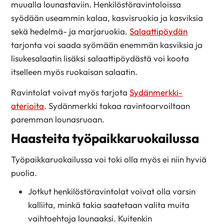
muualla lounastaviin. Henkilöstöravintoloissa
syödään useammin kalaa, kasvisruokia ja kasviksia
sekä hedelmä- ja marjaruokia.
Salaattipöydän
tarjonta voi saada syömään enemmän kasviksia ja
lisukesalaatin lisäksi salaattipöydästä voi koota
itselleen myös ruokaisan salaatin.
Ravintolat voivat myös tarjota
Sydänmerkki-
aterioita
. Sydänmerkki takaa ravintoarvoiltaan
paremman lounasruoan.
Haasteita työpaikkaruokailussa
Työpaikkaruokailussa voi toki olla myös ei niin hyviä
puolia.
Jotkut henkilöstöravintolat voivat olla varsin
kalliita, minkä takia saatetaan valita muita
vaihtoehtoja lounaaksi. Kuitenkin