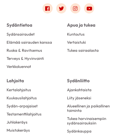
Link to facebook
Link to twitter
Link to instagram
Link to youtube
Sydäntietoa
Apua ja tukea
Sydänsairaudet
Kuntoutus
Elämää sairauden kanssa
Vertaistuki
Ruoka & Ravitsemus
Tukea sairaalasta
Terveys & Hyvinvointi
Verkkoluennot
Lahjoita
Sydänliitto
Kertalahjoitus
Ajankohtaista
Kuukausilahjoitus
Liity jäseneksi
Sydän-arpajaiset
Alueellinen ja paikallinen
toiminta
Testamenttilahjoitus
Tukea harvinaisempiin
Juhlakeräys
sydänsairauksiin
Muistokeräys
Sydänkauppa