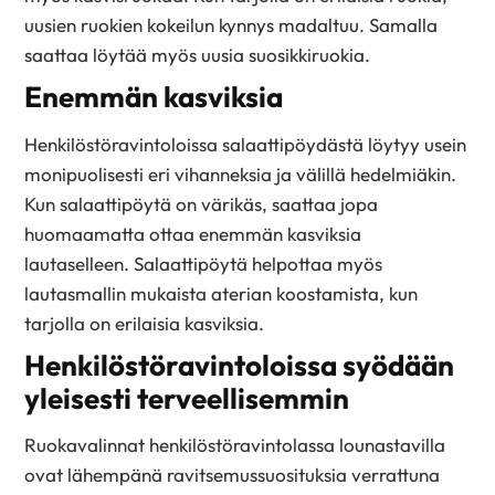
uusien ruokien kokeilun kynnys madaltuu. Samalla
saattaa löytää myös uusia suosikkiruokia.
Enemmän kasviksia
Henkilöstöravintoloissa salaattipöydästä löytyy usein
monipuolisesti eri vihanneksia ja välillä hedelmiäkin.
Kun salaattipöytä on värikäs, saattaa jopa
huomaamatta ottaa enemmän kasviksia
lautaselleen. Salaattipöytä helpottaa myös
lautasmallin mukaista aterian koostamista, kun
tarjolla on erilaisia kasviksia.
Henkilöstöravintoloissa syödään
yleisesti terveellisemmin
Ruokavalinnat henkilöstöravintolassa lounastavilla
ovat lähempänä ravitsemussuosituksia verrattuna