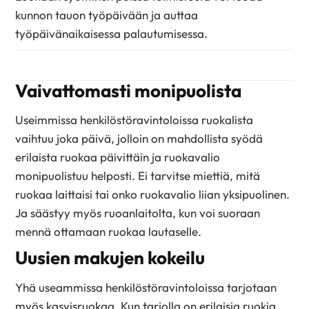
kunnon tauon työpäivään ja auttaa
työpäivänaikaisessa palautumisessa.
Vaivattomasti monipuolista
Useimmissa henkilöstöravintoloissa ruokalista
vaihtuu joka päivä, jolloin on mahdollista syödä
erilaista ruokaa päivittäin ja ruokavalio
monipuolistuu helposti. Ei tarvitse miettiä, mitä
ruokaa laittaisi tai onko ruokavalio liian yksipuolinen.
Ja säästyy myös ruoanlaitolta, kun voi suoraan
mennä ottamaan ruokaa lautaselle.
Uusien makujen kokeilu
Yhä useammissa henkilöstöravintoloissa tarjotaan
myös kasvisruokaa. Kun tarjolla on erilaisia ruokia,