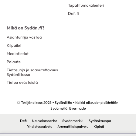
Tapahtumakalenteri
Defi.fi
Mikä on Sydän.fi?
Asiantuntija vastaa
Kilpailut
Mediatiedot
Palaute
Tietosuoja ja saavutettavuus
Sydänliitossa
Tietoa evästeistä
© Tekijänoikeus 2026 • Sydänliitto • Kaikki oikeudet pidätetään.
Sydämellä,
Evermade
Defi
Neuvokasperhe
Sydänmerkki
Sydänkauppa
Yhdistyspalvelu
Ammattilaispalvelu
Kipinä