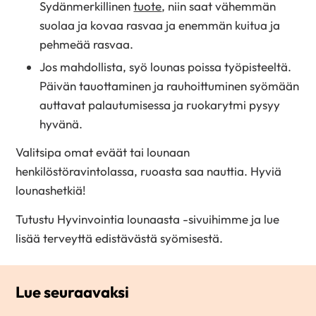
Sydänmerkillinen
tuote
, niin saat vähemmän
suolaa ja kovaa rasvaa ja enemmän kuitua ja
pehmeää rasvaa.
Jos mahdollista, syö lounas poissa työpisteeltä.
Päivän tauottaminen ja rauhoittuminen syömään
auttavat palautumisessa ja ruokarytmi pysyy
hyvänä.
Valitsipa omat eväät tai lounaan
henkilöstöravintolassa, ruoasta saa nauttia. Hyviä
lounashetkiä!
Tutustu Hyvinvointia lounaasta -sivuihimme ja lue
lisää terveyttä edistävästä syömisestä.
Lue seuraavaksi