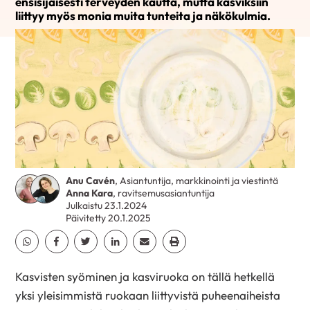
ensisijaisesti terveyden kautta, mutta kasviksiin
liittyy myös monia muita tunteita ja näkökulmia.
Anu Cavén
, Asiantuntija, markkinointi ja viestintä
Anna Kara
, ravitsemusasiantuntija
Julkaistu 23.1.2024
Päivitetty 20.1.2025
Jaa Whatsapp
Jaa Facebook
Jaa Twitter
Jaa Linkedin
Jaa Email
Jaa Print
Kasvisten syöminen ja kasviruoka on tällä hetkellä
yksi yleisimmistä ruokaan liittyvistä puheenaiheista