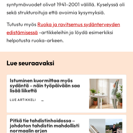
syntymävuodet olivat 1941–2001 välillä. Kyselyssä oli
sekä strukturoituja että avoimia kysymyksiä.
Tutustu myös
Ruoka ja ravitsemus sydänterveyden
edistämisessä
-artikkeleihin ja löydä esimerkiksi
helpotusta ruoka-arkeen.
Lue seuraavaksi
Istuminen kuormittaa myös
sydäntä – näin työpäivään saa
lisää liikettä
LUE ARTIKKELI
Pitkä tie tahdistinhoidossa –
johdoton tahdistin mahdollisti
normaalin arjen