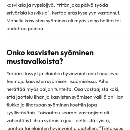
kasviksia ja rypsiöljyä. Yritän joka päivä syödä
erivärisiä kasviksia”, kertoo eräs kyselyyn vastannut.
Monelle kasvisten syöminen oli myös keino hallita tai
pudottaa painoa.
Onko kasvisten syöminen
mustavalkoista?
Ympäristösyyt ja eläinten hyvinvointi ovat nousevia
teemoja kasvisten syömisen lisäämisessä. Aihe
herättää myös paljon tunteita. Osa vastaajista koki,
että jaottelu lihan ja kasvisten syömisen välillä on liian
tiukka ja liharuoan syöminen koettiin jopa
syyllistävänä. Toisaalta useampi vastaajista oli
vähentänyt lihan syömistä juuri eettisistä syistä,
luontoa tai eläinten hyvinvointia ajatellen. ”Tietoisuus