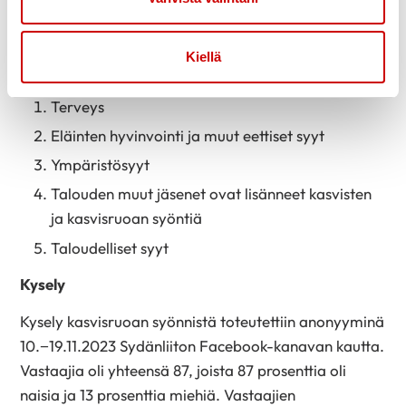
Viisi syytä lisätä kasviksia
Nämä olivat vastaajien viisi tärkeintä syytä lisätä
Kiellä
kasviksia omaan ruokavalioonsa:
Terveys
Eläinten hyvinvointi ja muut eettiset syyt
Ympäristösyyt
Talouden muut jäsenet ovat lisänneet kasvisten
ja kasvisruoan syöntiä
Taloudelliset syyt
Kysely
Kysely kasvisruoan syönnistä toteutettiin anonyyminä
10.−19.11.2023 Sydänliiton Facebook-kanavan kautta.
Vastaajia oli yhteensä 87, joista 87 prosenttia oli
naisia ja 13 prosenttia miehiä. Vastaajien