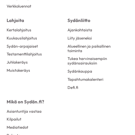
Verkkoluennot
Lahjoita
Sydänliitto
Kertalahjoitus
Ajankohtaista
Kuukausilahjoitus
Liity jäseneksi
Sydän-arpajaiset
Alueellinen ja paikallinen
toiminta
Testamenttilahjoitus
Tukea harvinaisempiin
Juhlakeräys
sydänsairauksiin
Muistokeräys
Sydänkauppa
Tapahtumakalenteri
Defi.fi
Mikä on Sydän.fi?
Asiantuntija vastaa
Kilpailut
Mediatiedot