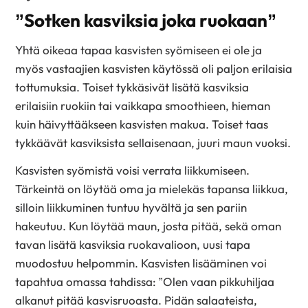
”Sotken kasviksia joka ruokaan”
Yhtä oikeaa tapaa kasvisten syömiseen ei ole ja
myös vastaajien kasvisten käytössä oli paljon erilaisia
tottumuksia. Toiset tykkäsivät lisätä kasviksia
erilaisiin ruokiin tai vaikkapa smoothieen, hieman
kuin häivyttääkseen kasvisten makua. Toiset taas
tykkäävät kasviksista sellaisenaan, juuri maun vuoksi.
Kasvisten syömistä voisi verrata liikkumiseen.
Tärkeintä on löytää oma ja mielekäs tapansa liikkua,
silloin liikkuminen tuntuu hyvältä ja sen pariin
hakeutuu. Kun löytää maun, josta pitää, sekä oman
tavan lisätä kasviksia ruokavalioon, uusi tapa
muodostuu helpommin. Kasvisten lisääminen voi
tapahtua omassa tahdissa: ”Olen vaan pikkuhiljaa
alkanut pitää kasvisruoasta. Pidän salaateista,