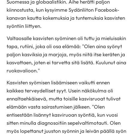
Suomessa ja globaalistikin. Aihe herätti paljon
kiinnostusta, kun kysyimme Sydänliiton Facebook-
kanavan kautta kokemuksia ja tuntemuksia kasvisten
syöntiin liittyen.
Valtaosalle kasvisten syöminen oli tuttu ja mieluisakin
tapa, rutiini, joka oli osa elämää: ”Olen aina syönyt
paljon kasviksia ja marjoja, myös niitä itse keräten ja
kasvattaen, joten ei tarvetta sitä lisätä. Kuulunut aina
ruokavalioon.”
Kasvisten syömisen lisäämiseen vaikutti ennen
kaikkea terveydelliset syyt. Usein näkökulma oli
ennaltaehkäisevä, mutta toisille kasvisruoat tulivat
elämään vasta sairastumisen jälkeen. ”Olen
entisestään lisännyt kasviruoan syöntiä, kun vuosi
sitten minulla diagnosoitiin sepelvaltimotauti. Olen
myös lopettanut juuston syönnin ja leivän päällä syön