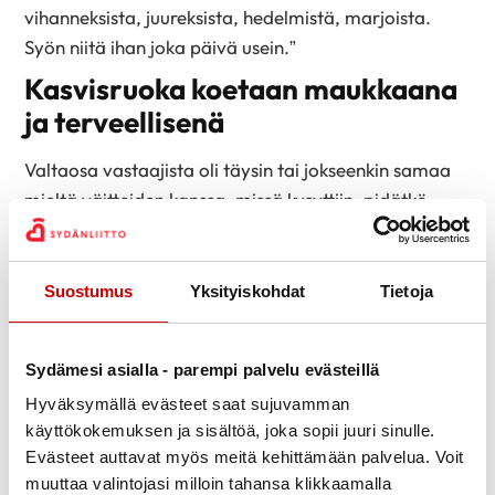
vihanneksista, juureksista, hedelmistä, marjoista.
Syön niitä ihan joka päivä usein.”
Kasvisruoka koetaan maukkaana
ja terveellisenä
Valtaosa vastaajista oli täysin tai jokseenkin samaa
mieltä väitteiden kanssa, missä kysyttiin, pidätkö
kasvisruokaa terveellisenä ja maukkaana.
Kasvisruoan syöminen koetaan myös helppona, vain
yksittäiset ihmiset olivat eri mieltä tämän väitteen
Suostumus
Yksityiskohdat
Tietoja
kanssa.
Sen sijaan kasvisruoan valmistamiseen liittyvissä
Sydämesi asialla - parempi palvelu evästeillä
kysymyksissä tuli enemmän hajontaa vastauksissa.
Hyväksymällä evästeet saat sujuvamman
Puolet vastaajista olivat sitä mieltä, että valmistus on
käyttökokemuksen ja sisältöä, joka sopii juuri sinulle.
vaivatonta ja toinen puoli koki kasvisruoan
Evästeet auttavat myös meitä kehittämään palvelua. Voit
valmistamisen hankalana tai vievän paljon aikaa.
muuttaa valintojasi milloin tahansa klikkaamalla