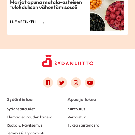
Marjat apuna matala-asteisen
tulehduksen vähentämisessä
LUE ARTIKKELI
Link to facebook
Link to twitter
Link to instagram
Link to youtube
Sydäntietoa
Apua ja tukea
Sydänsairaudet
Kuntoutus
Elämää sairauden kanssa
Vertaistuki
Ruoka & Ravitsemus
Tukea sairaalasta
Terveys & Hyvinvointi