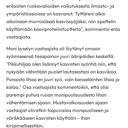
erilaisten ruokavalioiden vaikutuksesta ilmasto- ja
ympäristöasioissa on kasvanut. Tyttäreni alkoi
aikoinaan murrosiässä kasvissyöjäksi, niin opettelin
käyttämään kasviproteiinituotteita”, kommentoi eräs
vastaajista.
Moni kyselyn vastaajista oli löytänyt omaan
syömiseensä tasapainon juuri ääripäiden keskeltä:
”Pikkuhiljaa olen lisännyt kasvisten syöntiä niin, että
nykyään vähintään puolet lautasestani on kasviksia.
Punaista lihaa en juuri syö, vain kanaeläinten lihaa ja
kalaa.” Osa vastaajista kommentoikin, että olisi
parempi puhua ruoan monipuolisuudesta lihan
vähentämisen sijaan. Mustavalkoisuuden sijaan
vastaajat olivatkin taipuvaisia monipuoliseen ja
värikkääseen kasvisten käyttöön – ihan
kirjaimellisestikin.