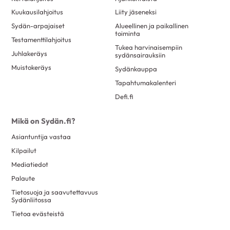
Kuukausilahjoitus
Liity jäseneksi
Sydän-arpajaiset
Alueellinen ja paikallinen
toiminta
Testamenttilahjoitus
Tukea harvinaisempiin
Juhlakeräys
sydänsairauksiin
Muistokeräys
Sydänkauppa
Tapahtumakalenteri
Defi.fi
Mikä on Sydän.fi?
Asiantuntija vastaa
Kilpailut
Mediatiedot
Palaute
Tietosuoja ja saavutettavuus
Sydänliitossa
Tietoa evästeistä