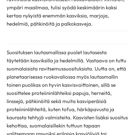
ympäri maailmaa, tulisi syödä keskimäärin kaksi
kertaa nykyistä enemmän kasviksia, marjoja,
hedelmiä, pähkinöitä ja palkokasveja.
Suosituksen lautasmallissa puolet lautasesta
täytetään kasviksilla ja hedelmillä. Vastaava on tuttu
suomalaisista ravitsemussuosituksista. Uutta on, että
planetaarisessa ruokavaliossa myös lautasmallin
toinen puolikas on hyvin kasvisvoittoinen, sillä se
suosittelee proteiininlähteiksi papuja, herneitä,
linssejä, pähkinöitä sekä muita kasviperäisiä
proteiininlähteitä, kuten tofua, härkäpavusta ja
kaurasta tehtyjä valmisteita. Kasvisten lisäksi suositus
kehottaa, suomalaisillekin tuttuun tapaan
valitsemaan rasvoiksi erilaisia kasviöljyjä tai