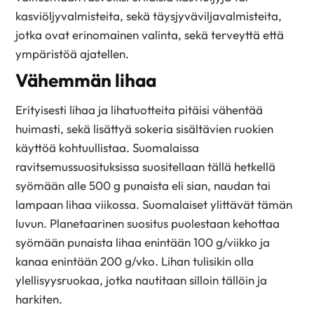
kasviöljyvalmisteita, sekä täysjyväviljavalmisteita,
jotka ovat erinomainen valinta, sekä terveyttä että
ympäristöä ajatellen.
Vähemmän lihaa
Erityisesti lihaa ja lihatuotteita pitäisi vähentää
huimasti, sekä lisättyä sokeria sisältävien ruokien
käyttöä kohtuullistaa. Suomalaissa
ravitsemussuosituksissa suositellaan tällä hetkellä
syömään alle 500 g punaista eli sian, naudan tai
lampaan lihaa viikossa. Suomalaiset ylittävät tämän
luvun. Planetaarinen suositus puolestaan kehottaa
syömään punaista lihaa enintään 100 g/viikko ja
kanaa enintään 200 g/vko. Lihan tulisikin olla
ylellisyysruokaa, jotka nautitaan silloin tällöin ja
harkiten.