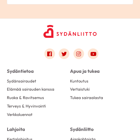
Link to facebook
Link to twitter
Link to instagram
Link to youtube
Sydäntietoa
Apua ja tukea
Sydänsairaudet
Kuntoutus
Elämää sairauden kanssa
Vertaistuki
Ruoka & Ravitsemus
Tukea sairaalasta
Terveys & Hyvinvointi
Verkkoluennot
Lahjoita
Sydänliitto
Kertalahjoitus
Ajankohtaista