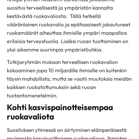
suositus terveellisestä ja ympäristön kannalta
kestävästä ruokavaliosta. Tällä hetkellä
vääränlainen ruokavalio ja epätasaisesti jakautuneet
ruokamäärät aiheuttaa ihmisille ympäri maapalloa
erilaisia terveyshuolia. Lisäksi ruoan tuottaminen on
yksi aikamme suurimpia ympäristöuhkia.
Tutkijaryhmän mukaan terveellisen ruokavalion
kokoaminen jopa 10 miljardille ihmisille on kuitenkin
täysin mahdollista, mutta se vaatii muutoksia meidän
kaikkien ruokatottumuksiin sekä ruoan
tuotantomenetelmiin.
Kohti kasvispainotteisempaa
ruokavaliota
Suosituksen ytimessä on siirtyminen eläinperäisestä
ravinnosta kasvisvoittoiseen ruokavalioon. Ihmisten,