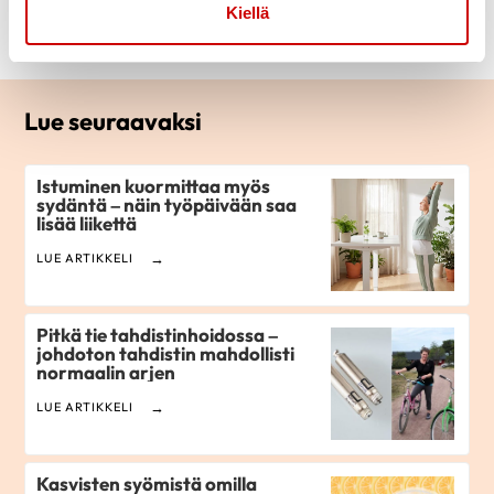
Kiellä
Change cookie settings
Lue seuraavaksi
Istuminen kuormittaa myös
sydäntä – näin työpäivään saa
lisää liikettä
LUE ARTIKKELI
Pitkä tie tahdistinhoidossa –
johdoton tahdistin mahdollisti
normaalin arjen
LUE ARTIKKELI
Kasvisten syömistä omilla