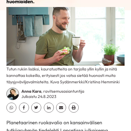
huomioiden.
Tutun rukiin lisäksi, kauratuotteita on tarjolla yllin kyllin ja niitä
kannattaa kokeilla, erityisesti jos vatsa sietää huonosti muita
täysjyväviljavalmisteita. Kuva Sydänmerkki/Kristiina Hemminki
Anna Kara
, ravitsemusasiantuntija
Julkaistu 24.8.2023
Jaa Whatsapp
Jaa Facebook
Jaa Twitter
Jaa Linkedin
Jaa Email
Jaa Print
Planetaarinen ruokavalio on kansainvälisen
tutkijaryhmän tiedelehti Lancetissa julkaisema