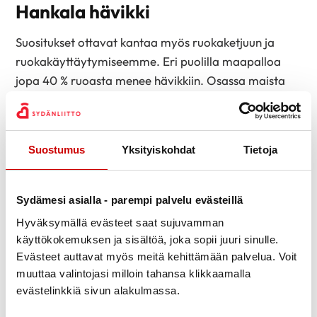
Hankala hävikki
Suositukset ottavat kantaa myös ruokaketjuun ja
ruokakäyttäytymiseemme. Eri puolilla maapalloa
jopa 40 % ruoasta menee hävikkiin. Osassa maista
ongelma on alkutuotannossa. Länsimaissa suurin
haaste on se, että hankittua ruokaa ei syödä, vaan se
esimerkiksi pilaantuu jääkaappiin.
Suostumus
Yksityiskohdat
Tietoja
Hävikin vähentämiseen toimivat hyvin arkiset niksit:
Ostosten ja ruokalistan suunnittelu, pakkausten
Sydämesi asialla - parempi palvelu evästeillä
käyttö yksi kerrallaan ja tähteeksi jääneiden ruokien
Hyväksymällä evästeet saat sujuvamman
jatkokäyttö ovat hävikinhallinnan avainsanoja.
käyttökokemuksen ja sisältöä, joka sopii juuri sinulle.
Politiikkaa ja yhteisiä päätöksiä
Evästeet auttavat myös meitä kehittämään palvelua. Voit
muuttaa valintojasi milloin tahansa klikkaamalla
Meillä jokaisella on mahdollisuus vaikuttaa
evästelinkkiä sivun alakulmassa.
terveyteemme ja ympäristöön