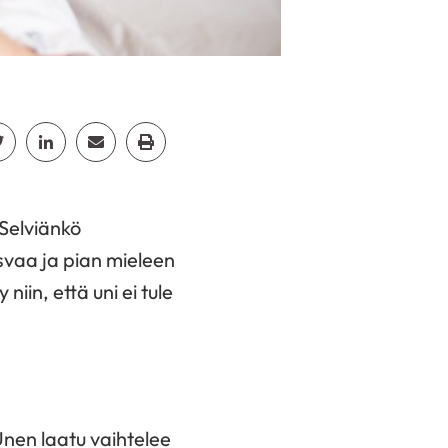
cebook
Jaa Twitter
Jaa Linkedin
Jaa Email
Jaa Print
Selviänkö
svaa ja pian mieleen
niin, että uni ei tule
Unen laatu vaihtelee