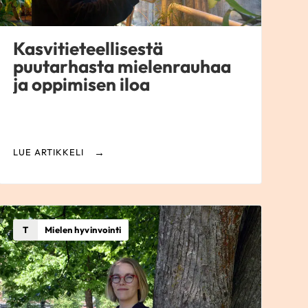
Kasvitieteellisestä
puutarhasta mielenrauhaa
ja oppimisen iloa
LUE ARTIKKELI
T
Mielen hyvinvointi