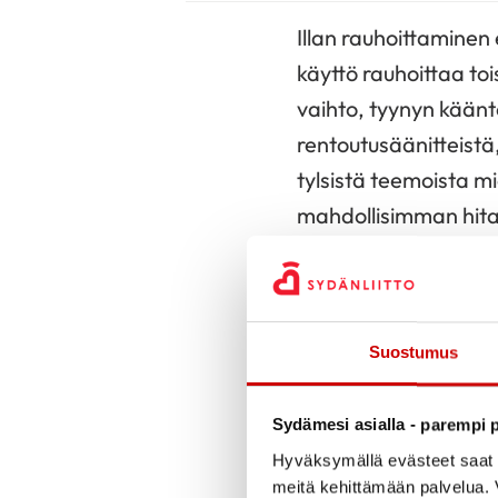
Illan rauhoittaminen 
käyttö rauhoittaa toi
vaihto, tyynyn kään
rentoutusäänitteistä
tylsistä teemoista mi
mahdollisimman hita
melatoniini.
Univaikeuk
Suostumus
Univaikeuksista itse 
itsehoitokeinoista ei
Sydämesi asialla - parempi p
itsehoitokeinot on ko
Hyväksymällä evästeet saat s
unilääkkeet koettiin
meitä kehittämään palvelua. V