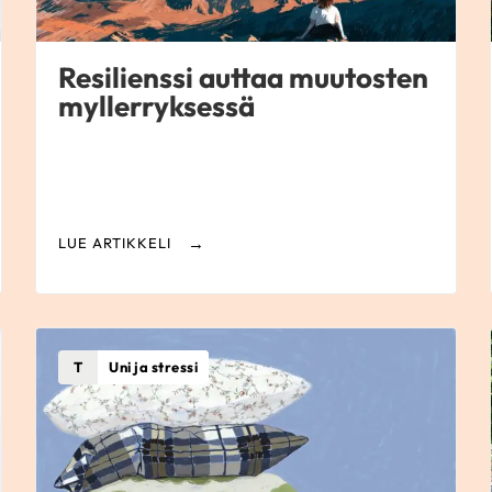
Resilienssi auttaa muutosten
myllerryksessä
LUE ARTIKKELI
T
Uni ja stressi