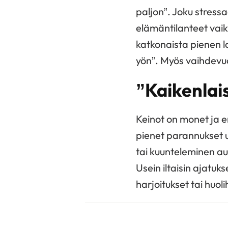
paljon”. Joku stressaa
elämäntilanteet vaik
katkonaista pienen la
yön”. Myös vaihdevuos
”Kaikenlais
Keinot on monet ja er
pienet parannukset un
tai kuunteleminen a
Usein iltaisin ajatuk
harjoitukset tai huol