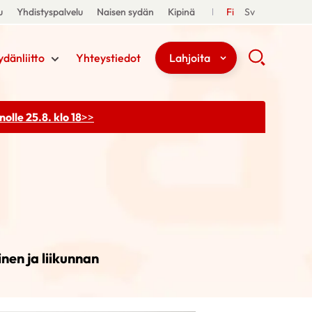
u
Yhdistyspalvelu
Naisen sydän
Kipinä
Fi
Sv
ydänliitto
Yhteystiedot
Lahjoita
olle 25.8. klo 18
>>
nen ja liikunnan
.