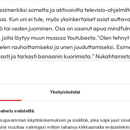
esimerkiksi somelta ja aktivoivilta televisio-ohjelmi
sia. Kun uni ei tule, myös yksinkertaiset asiat autta
tö tai veden juominen. Osa on saanut apua mindfuln
, joita löytyy muun muassa Youtubesta.”Olen tehnyt 
elen rauhoittamiseksi ja unen jouduttamiseksi. Esime
asti ja tarkasti banaanin kuorimista.” Nukahtamist
sien kanssa ei kannata jääd
Yksityiskohdat
kärsineet painottivat, että apua kannattaa ja pitää 
 ole apua. Itsehoitokeinoja suositeltiin kuitenkin kok
alvelu evästeillä
keiltu, niin melatoniini, ammattilaisen antama unioh
ujuvamman käyttökokemuksen ja sisältöä, joka sopii juuri sinul
 tärkeänä hoitona.
oit muuttaa valintojasi milloin tahansa klikkaamalla evästelinkk