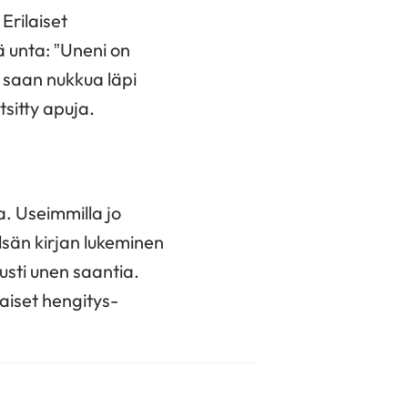
 Erilaiset
 unta: ”Uneni on
ä saan nukkua läpi
tsitty apuja.
sa. Useimmilla jo
ylsän kirjan lukeminen
sti unen saantia.
laiset hengitys­