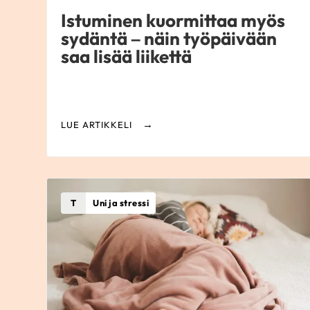
Istuminen kuormittaa myös
sydäntä – näin työpäivään
saa lisää liikettä
LUE ARTIKKELI
T
Uni ja stressi