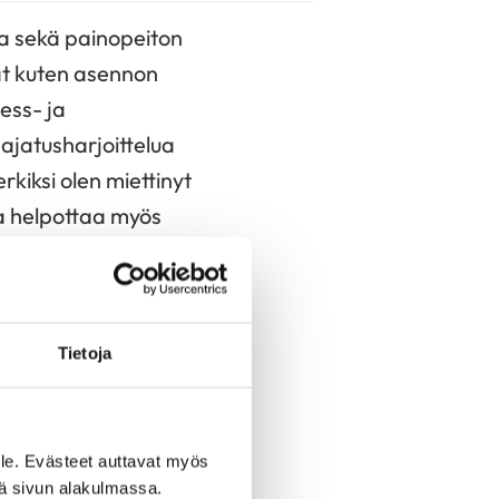
lta sekä painopeiton
vat kuten asennon
ess- ja
ajatusharjoittelua
rkiksi olen miettinyt
a helpottaa myös
ä yksin
Tietoja
hakea, jos
eilemaan ensin. Kun
jaus ja tarvittaessa
le. Evästeet auttavat myös
iä sivun alakulmassa.