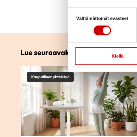
Suostumuksen valinta
Tutustu
mindfulness-
Välttämättömät evästeet
Lue seuraavaksi
Kiellä
Kaupallinen yhteistyö