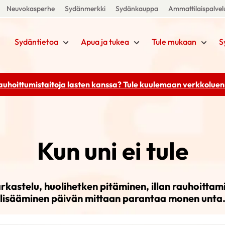
Neuvokasperhe
Sydänmerkki
Sydänkauppa
Ammattilaispalvel
Sydäntietoa
Apua ja tukea
Tule mukaan
S
rauhoittumistaitoja lasten kanssa? Tule kuulemaan
verkkoluenn
Kun uni ei tule
rkastelu, huoli­hetken pitäminen, illan rauhoittami
lisääminen päivän mittaan parantaa monen unta