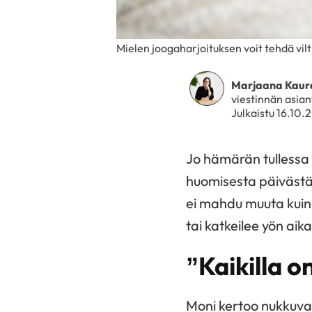
Mielen joogaharjoituksen voit tehdä vil
Marjaana Kaur
viestinnän asian
Julkaistu 16.10.
Jo hämärän tullessa
huomisesta päivästä,
ei mahdu muuta kuin pe
tai katkeilee yön aika
”Kaikilla o
Moni kertoo nukkuvan