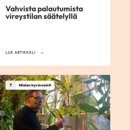
Vahvista palautumista
vireystilan säätelyllä
LUE ARTIKKELI
T
Mielen hyvinvointi