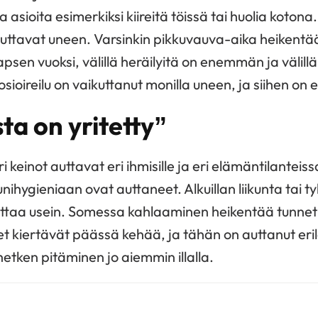
 asioita esimerkiksi kiireitä töissä tai huolia kotona.
uttavat uneen. Varsinkin pikkuvauva-aika heikentää
psen vuoksi, välillä heräilyitä on enemmän ja välill
ioireilu on vaikuttanut monilla uneen, ja siihen on e
ta on yritetty”
i keinot auttavat eri ihmisille ja eri elämäntilanteis
ihygieniaan ovat auttaneet. Alkuillan liikunta tai t
uttaa usein. Somessa kahlaaminen heikentää tunnetu
set kiertävät päässä kehää, ja tähän on auttanut eri
ihetken pitäminen jo aiemmin illalla.