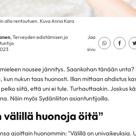
tin alla rentoutuen. Kuva Anna Kara
anen
, Terveyden edistämisen ja
Jaa
tuntija
Jaa Whatsapp
Jaa Fa
2023
sivu
 mieleen nousee jännitys. Saankohan tänään unta? 
 kun nukun taas huonosti. Illan mittaan ahdistus ka
lko siitä, että uni ei tule. Turhauttaakin. Joskus käy 
na. Näin myös Sydän­liiton asiantuntijoilla.
n välillä huonoja öitä”
sa ajoittain huonommin: ”Välillä on univaikeuksia. 