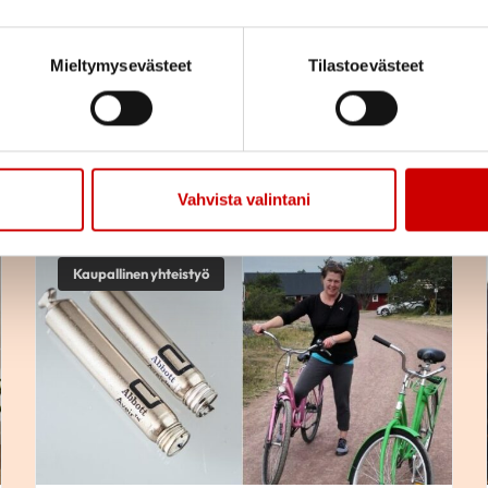
harjoitukseen
Sydänliiton Youtube-kanavalla.
Mieltymysevästeet
Tilastoevästeet
Vahvista valintani
Kaupallinen yhteistyö