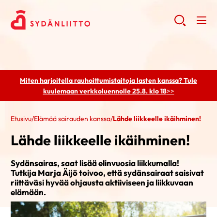
Miten harjoitella rauhoittumistaitoja lasten kanssa? Tule
kuulemaan
verkkoluennolle 25.8. klo 18
>>
Etusivu
/
Elämää sairauden kanssa
/
Lähde liikkeelle ikäihminen!
Lähde liikkeelle ikäihminen!
Sydänsairas, saat lisää elinvuosia liikkumalla!
Tutkija Marja Äijö toivoo, että sydänsairaat saisivat
riittäväsi hyvää ohjausta aktiiviseen ja liikkuvaan
elämään.