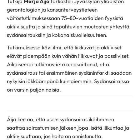
Tutkija
Marja Äijö
tarkasteli Jyväskylän yliopiston
gerontologian ja kansanterveystieteen
väitöstutkimuksessaan 75–80-vuotiaiden fyysistä
aktiivisuutta ja siinä tapahtuvien muutosten yhteyttä
sydänsairauksiin ja kokonaiskuolleisuuteen.
Tutkimuksessa kävi ilmi, että liikkuvat ja aktiiviset
elävät pidempään kuin vähän liikkuvat ja passiiviset.
Aikaisempi tutkimustieto on osoittanut, että
sydänsairaus tai ensimmäinen sydäninfarkti saadaan
nykyisin iäkkäämpänä kuin aiemmin. Sydänsairaissa
on varsin paljon naisia.
Äijö kertoo, että usein sydänsairas ikäihminen
saattaa sairastumisen jälkeen jopa lisätä liikuntaa ja
aktiivisuuttaan, jos hoito on onnistunutta.