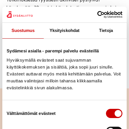
kävelemään 10 metrin kävelytestin nopeammin kuin
ne, jotka liikkuivat vähemmän.
– Aina voi muuttaa omia elämäntapojaan
Suostumus
Yksityiskohdat
Tietoja
terveellisempään suuntaan! On tapauksia, joissa
ihminen alkaa ensimmäisen infarktin jälkeen liikkua ja
hänestä tulee varsinainen himoliikkuja, Äijö kertoo.
Sydämesi asialla - parempi palvelu evästeillä
Hyväksymällä evästeet saat sujuvamman
Liikkeelle lähtö on aina hyvästä. Äijö muistuttaa, että
käyttökokemuksen ja sisältöä, joka sopii juuri sinulle.
kolme kertaa viikossa kannattaa liikkua itsensä hikeen
Evästeet auttavat myös meitä kehittämään palvelua. Voit
ja hengästymiseen saakka.
muuttaa valintojasi milloin tahansa klikkaamalla
evästelinkkiä sivun alakulmassa.
Lue seuraavaksi
Suostumuksen valinta
Välttämättömät evästeet
Pitkä tie tahdistinhoidossa –
johdoton tahdistin mahdollisti
normaalin arjen