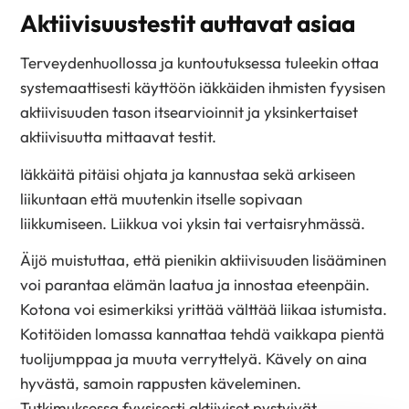
Aktiivisuustestit auttavat asiaa
Terveydenhuollossa ja kuntoutuksessa tuleekin ottaa
systemaattisesti käyttöön iäkkäiden ihmisten fyysisen
aktiivisuuden tason itsearvioinnit ja yksinkertaiset
aktiivisuutta mittaavat testit.
Iäkkäitä pitäisi ohjata ja kannustaa sekä arkiseen
liikuntaan että muutenkin itselle sopivaan
liikkumiseen. Liikkua voi yksin tai vertaisryhmässä.
Äijö muistuttaa, että pienikin aktiivisuuden lisääminen
voi parantaa elämän laatua ja innostaa eteenpäin.
Kotona voi esimerkiksi yrittää välttää liikaa istumista.
Kotitöiden lomassa kannattaa tehdä vaikkapa pientä
tuolijumppaa ja muuta verryttelyä. Kävely on aina
hyvästä, samoin rappusten käveleminen.
Tutkimuksessa fyysisesti aktiiviset pystyivät