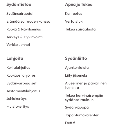
Sydäntietoa
Apua ja tukea
Sydänsairaudet
Kuntoutus
Elämää sairauden kanssa
Vertaistuki
Ruoka & Ravitsemus
Tukea sairaalasta
Terveys & Hyvinvointi
Verkkoluennot
Lahjoita
Sydänliitto
Kertalahjoitus
Ajankohtaista
Kuukausilahjoitus
Liity jäseneksi
Sydän-arpajaiset
Alueellinen ja paikallinen
toiminta
Testamenttilahjoitus
Tukea harvinaisempiin
Juhlakeräys
sydänsairauksiin
Muistokeräys
Sydänkauppa
Tapahtumakalenteri
Defi.fi