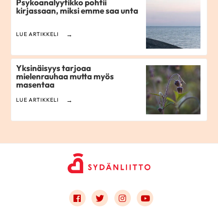
Psykoanalyytikko pohtii
kirjassaan, miksi emme saa unta
LUE ARTIKKELI
Yksinäisyys tarjoaa
mielenrauhaa mutta myös
masentaa
LUE ARTIKKELI
Link to facebook
Link to twitter
Link to instagram
Link to youtube