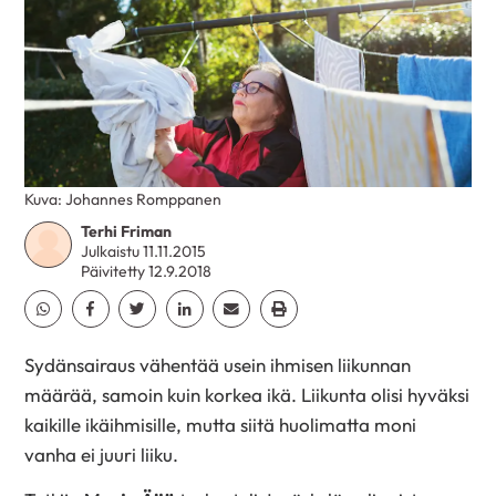
Kuva: Johannes Romppanen
Terhi Friman
Julkaistu 11.11.2015
Päivitetty 12.9.2018
Jaa Whatsapp
Jaa Facebook
Jaa Twitter
Jaa Linkedin
Jaa Email
Jaa Print
Sydänsairaus vähentää usein ihmisen liikunnan
määrää, samoin kuin korkea ikä. Liikunta olisi hyväksi
kaikille ikäihmisille, mutta siitä huolimatta moni
vanha ei juuri liiku.