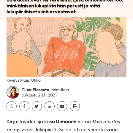
minkälaisen lukupiirin hän perusti ja mitä
lukupiiriläiset siinä arvostavat.
Kuvitus Maija Ukko
Tiina Eloranta
, toimittaja
Julkaistu 29.11.2021
Jaa Whatsapp
Jaa Facebook
Jaa Twitter
Jaa Linkedin
Jaa Email
Jaa Print
Kirjastovirkailija
Liisa Uimonen
vetää
Vain muutos
on pysyvää
-lukupiiriä. Se on jatkoa viime kevään