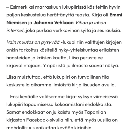
– Esimerkiksi marraskuun lukupiirissä käsiteltiin hyvin
paljon keskustelua herättänyttä teosta. Kirja oli
Emmi
Niemisen
ja
Johanna Vehkoon
Vihan ja inhon
internet
, joka purkaa verkkovihan syitä ja seurauksia.
Vain muutos on pysyvää
-lukupiiriin valittujen kirjojen
onkin tarkoitus käsitellä nyky-yhteiskuntaa erilaisten
haasteiden ja kriisien kautta, Liisa perustelee
kirjavalintojaan. Ympäristö ja ilmasto saavat näkyä.
Liisa muistuttaa, että lukupiiri on turvallinen tila
keskustella aikamme ilmiöistä kirjallisuuden avulla.
– Ensi keväälle valitsemme kirjat syksyn viimeisessä
lukupiiritapaamisessa kokoamistani ehdokkaista.
Samat ehdokkaat on julkaistu myös Tapanilan
kirjaston Facebook-sivulla niin, että myös uusilla on
mahdollisuus vaikuttaa kevään kirjoihin.