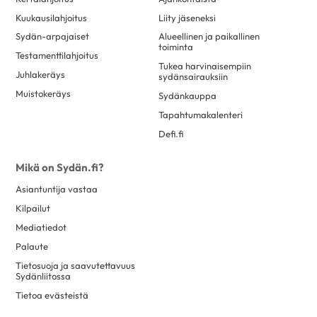
Kuukausilahjoitus
Liity jäseneksi
Sydän-arpajaiset
Alueellinen ja paikallinen
toiminta
Testamenttilahjoitus
Tukea harvinaisempiin
Juhlakeräys
sydänsairauksiin
Muistokeräys
Sydänkauppa
Tapahtumakalenteri
Defi.fi
Mikä on Sydän.fi?
Asiantuntija vastaa
Kilpailut
Mediatiedot
Palaute
Tietosuoja ja saavutettavuus
Sydänliitossa
Tietoa evästeistä