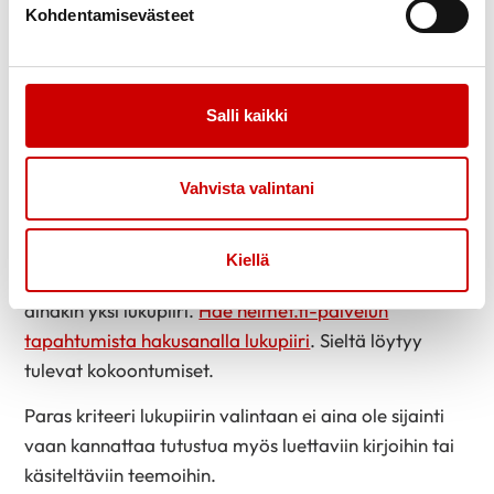
Kohdentamisevästeet
kohdalle tai tehdä siitä säännöllisen
harrastuksen.
Salli kaikki
Miten löydän itselleni sopivan
lukupiirin?
Vahvista valintani
Kirjastoissa on erilaisia lukupiirejä, joista voi hyvin
löytyä jokaiselle jotakin. Esimerkiksi Pohjois-Helsingin
Kiellä
jokaisessa kahdeksassa kaupunginkirjastossa on
ainakin yksi lukupiiri.
Hae helmet.fi-palvelun
tapahtumista hakusanalla lukupiiri
. Sieltä löytyy
tulevat kokoontumiset.
Paras kriteeri lukupiirin valintaan ei aina ole sijainti
vaan kannattaa tutustua myös luettaviin kirjoihin tai
käsiteltäviin teemoihin.