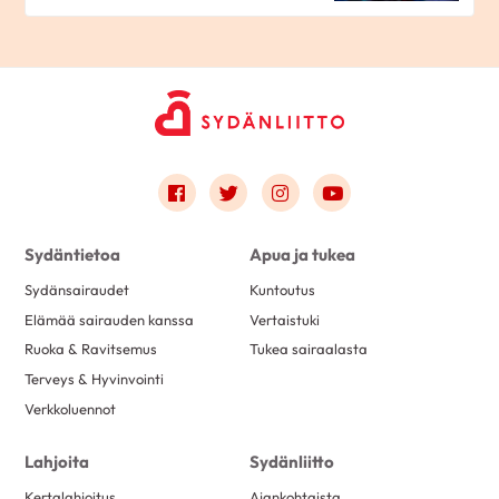
Link to facebook
Link to twitter
Link to instagram
Link to youtube
Sydäntietoa
Apua ja tukea
Sydänsairaudet
Kuntoutus
Elämää sairauden kanssa
Vertaistuki
Ruoka & Ravitsemus
Tukea sairaalasta
Terveys & Hyvinvointi
Verkkoluennot
Lahjoita
Sydänliitto
Kertalahjoitus
Ajankohtaista