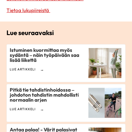
Tietoa lukupiireistä
Lue seuraavaksi
Istuminen kuormittaa myös
sydäntä – näin työpäivään saa
lisää liikettä
LUE ARTIKKELI
Pitkä tie tahdistinhoidossa –
johdoton tahdistin mahdollisti
normaalin arjen
LUE ARTIKKELI
Antaa palaa! - Värit palasivat