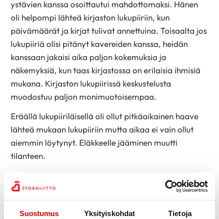
ystävien kanssa osoittautui mahdottomaksi. Hänen
oli helpompi lähteä kirjaston lukupiiriin, kun
päivämäärät ja kirjat tulivat annettuina. Toisaalta jos
lukupiiriä olisi pitänyt kavereiden kanssa, heidän
kanssaan jakaisi aika paljon kokemuksia ja
näkemyksiä, kun taas kirjastossa on erilaisia ihmisiä
mukana. Kirjaston lukupiirissä keskustelusta
muodostuu paljon monimuotoisempaa.
Eräällä lukupiiriläisellä oli ollut pitkäaikainen haave
lähteä mukaan lukupiiriin mutta aikaa ei vain ollut
aiemmin löytynyt. Eläkkeelle jääminen muutti
tilanteen.
– Lukupiiriläiset kokevat, että heidät on otettu
vastaan tosi hyvin, Liisa kertoo. Lukupiirit ovat
matalan kynnyksen tapahtumia, joihin on helppoa
Suostumus
Yksityiskohdat
Tietoja
tulla mukaan. Lisäksi keskustelu on aika vapaata ja ei