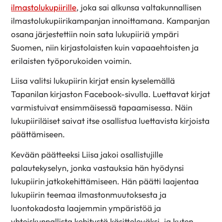
ilmastolukupiirille
, joka sai alkunsa valtakunnallisen
ilmastolukupiirikampanjan innoittamana. Kampanjan
osana järjestettiin noin sata lukupiiriä ympäri
Suomen, niin kirjastolaisten kuin vapaaehtoisten ja
erilaisten työporukoiden voimin.
Liisa valitsi lukupiirin kirjat ensin kyselemällä
Tapanilan kirjaston Facebook-sivulla. Luettavat kirjat
varmistuivat ensimmäisessä tapaamisessa. Näin
lukupiiriläiset saivat itse osallistua luettavista kirjoista
päättämiseen.
Kevään päätteeksi Liisa jakoi osallistujille
palautekyselyn, jonka vastauksia hän hyödynsi
lukupiirin jatkokehittämiseen. Hän päätti laajentaa
lukupiirin teemaa ilmastonmuutoksesta ja
luontokadosta laajemmin ympäristöä ja
yhteiskunnallista kehitystä käsitteleväksi, ja kuten