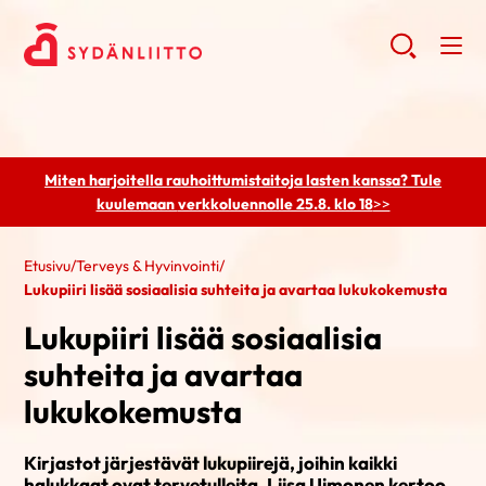
Miten harjoitella rauhoittumistaitoja lasten kanssa? Tule
kuulemaan
verkkoluennolle 25.8. klo 18
>>
Etusivu
/
Terveys & Hyvinvointi
/
Lukupiiri lisää sosiaalisia suhteita ja avartaa lukukokemusta
Lukupiiri lisää sosiaalisia
suhteita ja avartaa
lukukokemusta
Kirjastot järjestävät lukupiirejä, joihin kaikki
halukkaat ovat tervetulleita. Liisa Uimonen kertoo,