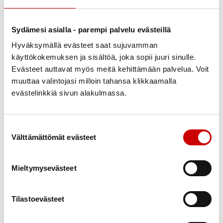
haittaa, vaikka koko kirjaa ei olisikaan lukenut.
Miksi lähtisin mukaan lukupiiriin?
Sydämesi asialla - parempi palvelu evästeillä
Liisan vinkit
Hyväksymällä evästeet saat sujuvamman
käyttökokemuksen ja sisältöä, joka sopii juuri sinulle.
Lukupiirin pitäminen laajentaa omaa elinpiiriä ja
Evästeet auttavat myös meitä kehittämään palvelua. Voit
pystyt luomaan uusia sosiaalisia suhteita.
muuttaa valintojasi milloin tahansa klikkaamalla
Lukeminen on yksin tehtävää mutta se, että
evästelinkkiä sivun alakulmassa.
pystyt tuomaan kirjan reaalimaailmaan muiden
lukijoiden kanssa, tekee siitä sosiaalista ja
Suostumuksen valinta
hyvinvointia lisäävää.
Välttämättömät evästeet
Jos kärsit jonkinlaisesta lukujumista tai lukeminen
ei tunnu tärkeältä, lukupiiri tuo painetta lukea
Mieltymysevästeet
kirjaa.
Lukupiiri voi toimia sytykkeenä ja innoittajana
Tilastoevästeet
lukemiselle ja toiminnalle.
Lukupiireissä voi vierailla sopivan kirjan osuessa