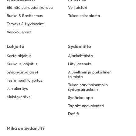
Elämää sairauden kanssa
Vertaistuki
Ruoka & Ravitsemus
Tukea sairaalasta
Terveys & Hyvinvointi
Verkkoluennot
Lahjoita
Sydänliitto
Kertalahjoitus
Ajankohtaista
Kuukausilahjoitus
Liity jäseneksi
Sydän-arpajaiset
Alueellinen ja paikallinen
toiminta
Testamenttilahjoitus
Tukea harvinaisempiin
Juhlakeräys
sydänsairauksiin
Muistokeräys
Sydänkauppa
Tapahtumakalenteri
Defi.fi
Mikä on Sydän.fi?