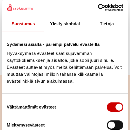
kuin koskaan
Lintuharrastus voi viritä talvilintujen ruokinnasta tai
Suostumus
Yksityiskohdat
Tietoja
pihapönttöjen seurannasta. Myös
BirdLifen Tunnista
100 lintulajia -haasteeseen
voi jäädä koukkuun. Siinä
tavoitteena on opetella ja havaita 100 lintulajia
Sydämesi asialla - parempi palvelu evästeillä
vuoden aikana.
Hyväksymällä evästeet saat sujuvamman
Lue
Jan Södersvedin kirjoittama juttu Tavoitteeksi
käyttökokemuksen ja sisältöä, joka sopii juuri sinulle.
100 lintulajia
(sydan.fi)
Evästeet auttavat myös meitä kehittämään palvelua. Voit
muuttaa valintojasi milloin tahansa klikkaamalla
evästelinkkiä sivun alakulmassa.
Lue seuraavaksi
Suostumuksen valinta
Istuminen kuormittaa myös
Välttämättömät evästeet
sydäntä – näin työpäivään saa
lisää liikettä
LUE ARTIKKELI
Mieltymysevästeet