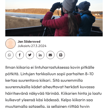
Jan Södersved
Julkaistu 27.3.2024
Jaa Whatsapp
Jaa Facebook
Jaa Twitter
Jaa Linkedin
Jaa Email
Jaa Print
Ilman kiikaria ei lintuharrastuksessa kovin pitkälle
pötkitä. Lintujen tarkkailuun sopii parhaiten 8–10
kertaa suurentava kiikari. Sitä suuremmilla
suurennuksilla kädet aiheuttavat herkästi kuvassa
häiritsevänä näkyvää tärinää. Kiikarien hinta ja laatu
kulkevat yleensä käsi kädessä. Kelpo kiikarin saa
muutamalla satasella, ja sellainen riittää hyvin