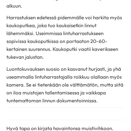
alkuun.
Harrastuksen edetessä pidemmälle voi harkita myös
kaukoputkea, joka tuo kaukaisetkin linnut
lähemmäksi. Useimmissa lintuharrastukseen
sopivissa kaukoputkissa on portaaton 20–60-
kertainen suurennus. Kaukoputki vaatii kaverikseen
tukevan jalustan.
Luontokuvauksen suosio on kasvanut hurjasti, ja yhä
useammalla lintuharrastajalla roikkuu olallaan myös
kamera. Se ei tietenkään ole välttämätön, mutta siitä
on iloa muistojen tallentamisessa ja vaikkapa
tuntemattoman linnun dokumentoinnissa.
Hyvä tapa on kirjata havaintonsa muistivihkoon.