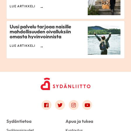
LUE ARTIKKELI
Uusi palvelu tarjoaa naisille
mahdollisuuden oivalluksiin
omasta hyvinvoinnista
LUE ARTIKKELI
Link to facebook
Link to twitter
Link to instagram
Link to youtube
Sydäntietoa
Apua ja tukea
Sydänsairaudet
Kuntoutus