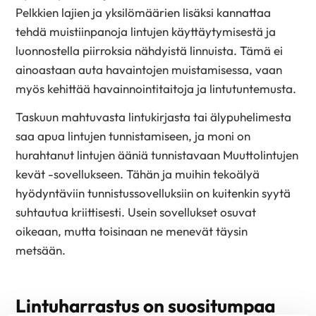
Pelkkien lajien ja yksilömäärien lisäksi kannattaa
tehdä muistiinpanoja lintujen käyttäytymisestä ja
luonnostella piirroksia nähdyistä linnuista. Tämä ei
ainoastaan auta havaintojen muistamisessa, vaan
myös kehittää havainnointitaitoja ja lintutuntemusta.
Taskuun mahtuvasta lintukirjasta tai älypuhelimesta
saa apua lintujen tunnistamiseen, ja moni on
hurahtanut lintujen ääniä tunnistavaan Muuttolintujen
kevät -sovellukseen. Tähän ja muihin tekoälyä
hyödyntäviin tunnistussovelluksiin on kuitenkin syytä
suhtautua kriittisesti. Usein sovellukset osuvat
oikeaan, mutta toisinaan ne menevät täysin
metsään.
Lintuharrastus on suositumpaa