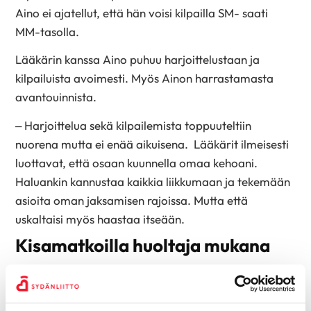
Aino ei ajatellut, että hän voisi kilpailla SM- saati
MM-tasolla.
Lääkärin kanssa Aino puhuu harjoittelustaan ja
kilpailuista avoimesti. Myös Ainon harrastamasta
avantouinnista.
– Harjoittelua sekä kilpailemista toppuuteltiin
nuorena mutta ei enää aikuisena. Lääkärit ilmeisesti
luottavat, että osaan kuunnella omaa kehoani.
Haluankin kannustaa kaikkia liikkumaan ja tekemään
asioita oman jaksamisen rajoissa. Mutta että
uskaltaisi myös haastaa itseään.
Kisamatkoilla huoltaja mukana
Kun Aino oli 16, hän tapasi tulevan puolisonsa
Jannen
. Nyt puoliso kulkee kisamatkoilla hänen