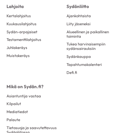
Lahjoita
Sydänliitto
Kertalahjoitus
Ajankohtaista
Kuukausilahjoitus
Liity jäseneksi
Sydän-arpajaiset
Alueellinen ja paikallinen
toiminta
Testamenttilahjoitus
Tukea harvinaisempiin
Juhlakeräys
sydänsairauksiin
Muistokeräys
Sydänkauppa
Tapahtumakalenteri
Defi.fi
Mikä on Sydän.fi?
Asiantuntija vastaa
Kilpailut
Mediatiedot
Palaute
Tietosuoja ja saavutettavuus
Sydänliitossa