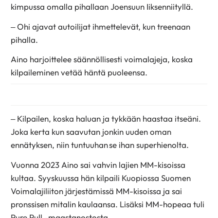
kimpussa omalla pihallaan Joensuun Iiksenniityllä.
– Ohi ajavat autoilijat ihmettelevät, kun treenaan
pihalla.
Aino harjoittelee säännöllisesti voimalajeja, koska
kilpaileminen vetää häntä puoleensa.
– Kilpailen, koska haluan ja tykkään haastaa itseäni.
Joka kerta kun saavutan jonkin uuden oman
ennätyksen, niin tuntuuhan se ihan superhienolta.
Vuonna 2023 Aino sai vahvin lajien MM-kisoissa
kultaa. Syyskuussa hän kilpaili Kuopiossa Suomen
Voimalajiliiton järjestämissä MM-kisoissa ja sai
pronssisen mitalin kaulaansa. Lisäksi MM-hopeaa tuli
Pure Pull -maastanostosta.