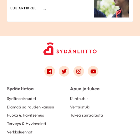
LUE ARTIKKELI
Link to facebook
Link to twitter
Link to instagram
Link to youtube
Sydäntietoa
Apua ja tukea
Sydänsairaudet
Kuntoutus
Elämää sairauden kanssa
Vertaistuki
Ruoka & Ravitsemus
Tukea sairaalasta
Terveys & Hyvinvointi
Verkkoluennot