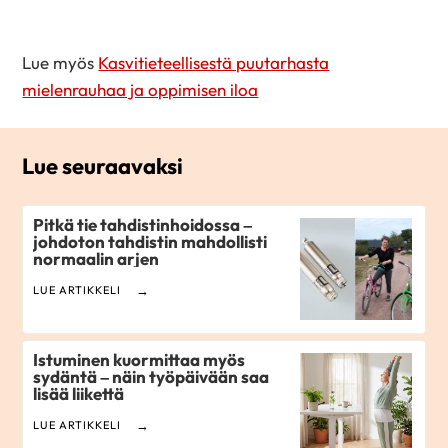
Lue myös
Kasvitieteellisestä puutarhasta
mielenrauhaa ja oppimisen iloa
Lue seuraavaksi
Pitkä tie tahdistinhoidossa –
johdoton tahdistin mahdollisti
normaalin arjen
LUE ARTIKKELI
Istuminen kuormittaa myös
sydäntä – näin työpäivään saa
lisää liikettä
LUE ARTIKKELI