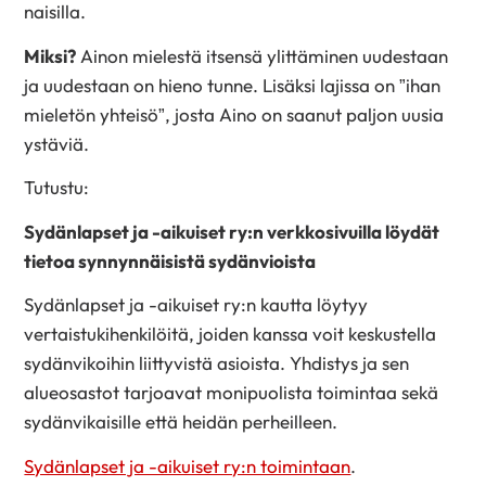
naisilla.
Miksi?
Ainon mielestä itsensä ylittäminen uudestaan
ja uudestaan on hieno tunne. Lisäksi lajissa on ”ihan
mieletön yhteisö”, josta Aino on saanut paljon uusia
ystäviä.
Tutustu:
Sydänlapset ja -aikuiset ry:n verkkosivuilla löydät
tietoa synnynnäisistä sydänvioista
Sydänlapset ja -aikuiset ry:n kautta löytyy
vertaistukihenkilöitä, joiden kanssa voit keskustella
sydänvikoihin liittyvistä asioista. Yhdistys ja sen
alueosastot tarjoavat monipuolista toimintaa sekä
sydänvikaisille että heidän perheilleen.
Sydänlapset ja -aikuiset ry:n toimintaan
.