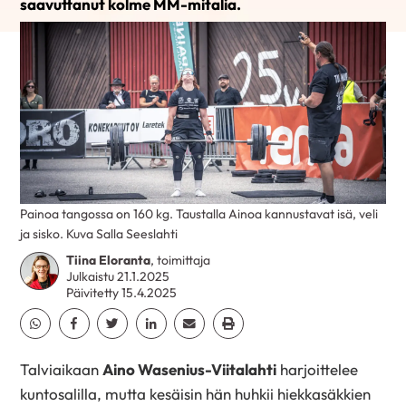
saavuttanut kolme MM-mitalia.
Painoa tangossa on 160 kg. Taustalla Ainoa kannustavat isä, veli
ja sisko. Kuva Salla Seeslahti
Tiina Eloranta
, toimittaja
Julkaistu 21.1.2025
Päivitetty 15.4.2025
Jaa Whatsapp
Jaa Facebook
Jaa Twitter
Jaa Linkedin
Jaa Email
Jaa Print
Talviaikaan
Aino Wasenius-­Viitalahti
harjoittelee
kuntosalilla, mutta kesäisin hän huhkii hiekkasäkkien