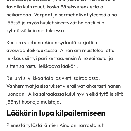
tavalla kuin muut, koska ääreisverenkierto oli
heikompaa. Varpaat ja sormet olivat yleensä aina
jäässä ja myös huulet sinertyvät helposti niin
kylmässä kuin rasituksessa.
Kuuden vanhana Ainon sydäntä korjattiin
avosydänleikkauksessa. Ainon äiti muistelee, että
leikkaus siirtyi pari kertaa: ensin Aino sairastui ja
sitten sairastui leikkaava lääkäri.
Reilu viisi viikkoa toipilas vietti sairaalassa.
Vanhemmat ja sisarukset vierailivat ahkerasti hänen
luonaan. Aika sairaalassa kului hyvin eikä tytölle siitä
jäänyt huonoja muistoja.
Lääkärin lupa kilpailemiseen
Pienestä tytöstä lähtien Aino on harrastanut