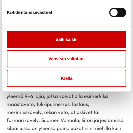
kisahupparissaan lukee ”Everyday stronger” eli
Kohdentamisevästeet
”Jokapäivä vahvempi”.
– Siihen minä uskon.
Aino Wasenius-Viitalahti
Salli kaikki
Kuka?
Aino, 34. Asuu Joensuussa aviomiehensä
Vahvista valintani
Jannen ja kahden mäyrä­koiran, Manun ja Viljon,
kanssa.
Kiellä
Mitä?
Kisailee voimalajeissa, joissa tarvitaan voimaa
mutta myös ketteryyttä ja kestävyyttä. Kilpailuissa on
yleensä 4–6 lajia, jotka voivat olla esimerkiksi
maastaveto, tukkipunnerrus, lastaus,
merimieskävely, rekan veto, atlaskivet tai
farmarikävely. Suomen Voimalajiliiton järjestämissä
kilpailuissa on yleensä painoluokat niin miehillä kuin