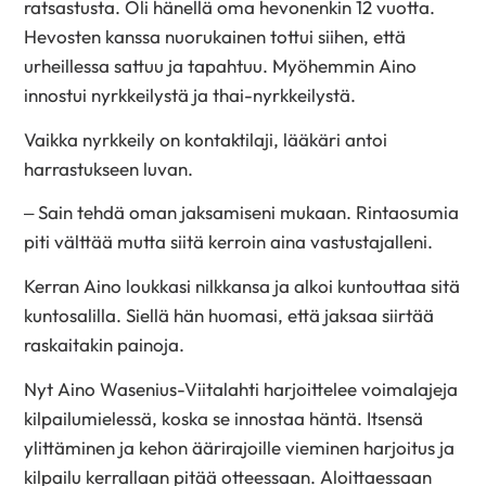
ratsastusta. Oli hänellä oma hevonenkin 12 vuotta.
Hevosten kanssa nuorukainen tottui siihen, että
urheillessa sattuu ja tapahtuu. Myöhemmin Aino
innostui nyrkkeilystä ja thai-nyrkkeilystä.
Vaikka nyrkkeily on kontaktilaji, lääkäri antoi
harrastukseen luvan.
– Sain tehdä oman jaksamiseni mukaan. Rintaosumia
piti välttää mutta siitä kerroin aina vastustajalleni.
Kerran Aino loukkasi nilkkansa ja alkoi kuntouttaa sitä
kuntosalilla. Siellä hän huomasi, että jaksaa siirtää
raskaitakin painoja.
Nyt Aino Wasenius-­Viitalahti harjoittelee voimalajeja
kilpailumielessä, koska se innostaa häntä. Itsensä
ylittäminen ja kehon äärirajoille vieminen harjoitus ja
kilpailu kerrallaan pitää otteessaan. Aloittaessaan