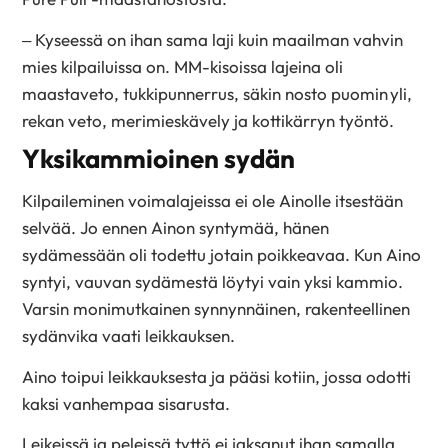
– Kyseessä on ihan sama laji kuin maailman vahvin
mies kilpailuissa on. MM-kisoissa lajeina oli
maastaveto, tukkipunnerrus, säkin nosto puomin yli,
rekan veto, merimieskävely ja kottikärryn työntö.
Yksikammioinen sydän
Kilpaileminen voimalajeissa ei ole Ainolle itsestään
selvää. Jo ennen Ainon syntymää, hänen
sydämessään oli todettu jotain poikkeavaa. Kun Aino
syntyi, vauvan sydämestä löytyi vain yksi kammio.
Varsin monimutkainen synnynnäinen, rakenteellinen
sydänvika vaati leikkauksen.
Aino toipui leikkauksesta ja pääsi kotiin, jossa odotti
kaksi vanhempaa sisarusta.
Leikeissä ja peleissä tyttö ei jaksanut ihan samalla