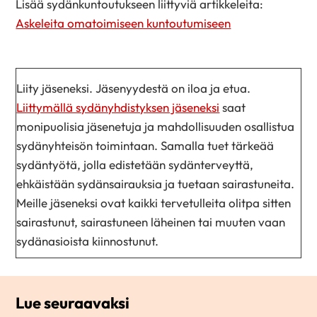
Lisää sydänkuntoutukseen liittyviä artikkeleita:
Askeleita omatoimiseen kuntoutumiseen
Liity jäseneksi. Jäsenyydestä on iloa ja etua.
Liittymällä sydänyhdistyksen jäseneksi
saat
monipuolisia jäsenetuja ja mahdollisuuden osallistua
sydänyhteisön toimintaan. Samalla tuet tärkeää
sydäntyötä, jolla edistetään sydänterveyttä,
ehkäistään sydänsairauksia ja tuetaan sairastuneita.
Meille jäseneksi ovat kaikki tervetulleita olitpa sitten
sairastunut, sairastuneen läheinen tai muuten vaan
sydänasioista kiinnostunut.
Lue seuraavaksi