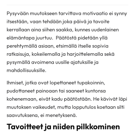
Pysyvään muutokseen tarvittava motivaatio ei synny
itsestään, vaan tehdään joka päivä ja tavoite
kerrallaan aina siihen saakka, kunnes uudenlainen
elämäntapa juurtuu. Päätöstä pidetään yllä
perehtymällä asiaan, etsimällä itselle sopivia
ratkaisuja, kokeilemalla ja harjoittelemalla sekä
pysymällä avoimena uusille ajatuksille ja
mahdollisuuksille.
Ihmiset, jotka ovat lopettaneet tupakoinnin,
pudottaneet painoaan tai saaneet kuntonsa
kohenemaan, eivät kadu päätöstään. He kävivät läpi
muutoksen vaikeudet, mutta lopputulos koetaan silti
saavutuksena, ei menetyksenä.
Tavoitteet ja niiden pilkkominen