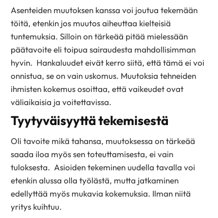
Asenteiden muutoksen kanssa voi joutua tekemään
töitä, etenkin jos muutos aiheuttaa kielteisiä
tuntemuksia. Silloin on tärkeää pitää mielessään
päätavoite eli toipua sairaudesta mahdollisimman
hyvin. Hankaluudet eivät kerro siitä, että tämä ei voi
onnistua, se on vain uskomus. Muutoksia tehneiden
ihmisten kokemus osoittaa, että vaikeudet ovat
väliaikaisia ja voitettavissa.
Tyytyväisyyttä tekemisestä
Oli tavoite mikä tahansa, muutoksessa on tärkeää
saada iloa myös sen toteuttamisesta, ei vain
tuloksesta. Asioiden tekeminen uudella tavalla voi
etenkin alussa olla työlästä, mutta jatkaminen
edellyttää myös mukavia kokemuksia. Ilman niitä
yritys kuihtuu.