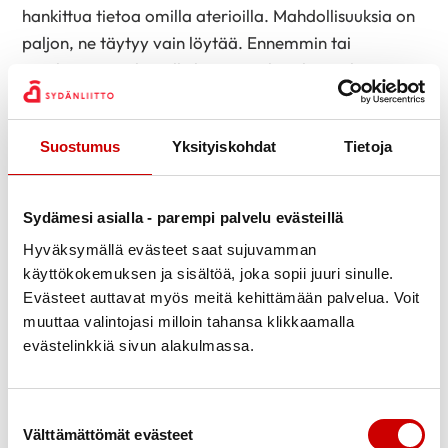
hankittua tietoa omilla aterioilla. Mahdollisuuksia on
paljon, ne täytyy vain löytää. Ennemmin tai
myöhemmin jokaiselle löytyy vaihtoehto, joka tuntuu
hyvältä.
Tyytyväisyys lisääntyy usein jo siitä, että ryhtyy
Suostumus
Yksityiskohdat
Tietoja
toimeen. Tekijä ohjaa elämäänsä itse, ei vain odota
jotain tapahtuvaksi. Tunne elämän hallinnasta tärkeä
hyvinvoinnille. Se ei tarkoita mitään aukotonta
Sydämesi asialla - parempi palvelu evästeillä
kontrollia, vaan uskoa siihen, että voi vaikuttaa
Hyväksymällä evästeet saat sujuvamman
omaan elämäänsä ja uskallusta yrittää sitä vailla
käyttökokemuksen ja sisältöä, joka sopii juuri sinulle.
varmuutta onnistumisesta.
Evästeet auttavat myös meitä kehittämään palvelua. Voit
muuttaa valintojasi milloin tahansa klikkaamalla
Tänään on hyvä päivä aloittaa
evästelinkkiä sivun alakulmassa.
Yksikään muutos ei käynnisty ilman ensimmäistä
askelta. Jos päättää lopettaa tupakoinnin tai
Suostumuksen valinta
parantaa kuntoaan, asialle joutuu tekemään jotain.
Välttämättömät evästeet