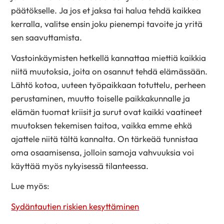
päätökselle. Ja jos et jaksa tai halua tehdä kaikkea
kerralla, valitse ensin joku pienempi tavoite ja yritä
sen saavuttamista.
Vastoinkäymisten hetkellä kannattaa miettiä kaikkia
niitä muutoksia, joita on osannut tehdä elämässään.
Lähtö kotoa, uuteen työpaikkaan totuttelu, perheen
perustaminen, muutto toiselle paikkakunnalle ja
elämän tuomat kriisit ja surut ovat kaikki vaatineet
muutoksen tekemisen taitoa, vaikka emme ehkä
ajattele niitä tältä kannalta. On tärkeää tunnistaa
oma osaamisensa, jolloin samoja vahvuuksia voi
käyttää myös nykyisessä tilanteessa.
Lue myös:
Sydäntautien riskien kesyttäminen