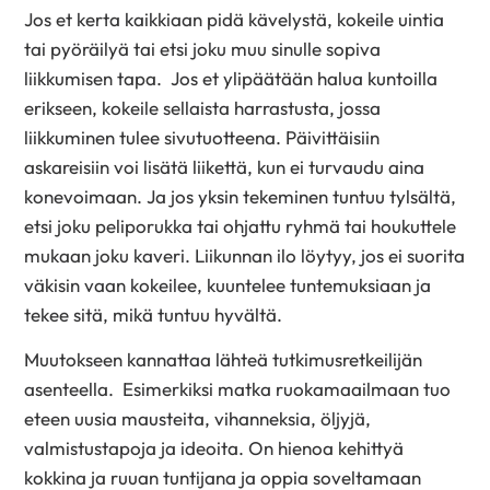
Jos et kerta kaikkiaan pidä kävelystä, kokeile uintia
tai pyöräilyä tai etsi joku muu sinulle sopiva
liikkumisen tapa. Jos et ylipäätään halua kuntoilla
erikseen, kokeile sellaista harrastusta, jossa
liikkuminen tulee sivutuotteena. Päivittäisiin
askareisiin voi lisätä liikettä, kun ei turvaudu aina
konevoimaan. Ja jos yksin tekeminen tuntuu tylsältä,
etsi joku peliporukka tai ohjattu ryhmä tai houkuttele
mukaan joku kaveri. Liikunnan ilo löytyy, jos ei suorita
väkisin vaan kokeilee, kuuntelee tuntemuksiaan ja
tekee sitä, mikä tuntuu hyvältä.
Muutokseen kannattaa lähteä tutkimusretkeilijän
asenteella. Esimerkiksi matka ruokamaailmaan tuo
eteen uusia mausteita, vihanneksia, öljyjä,
valmistustapoja ja ideoita. On hienoa kehittyä
kokkina ja ruuan tuntijana ja oppia soveltamaan