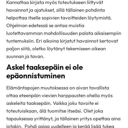
Kannattaa kirjata myös toteutukseen liittyvät
havainnot ja ajatukset, sillä tällainen pohdinta
helpottaa itselle sopivien tavoitteiden löytymistä.
Ohjelman edetessä se antaa muistia
luotettavamman mahdollisuuden palata aikaisempiin
tuntemuksiin. Eri aikoina kirjatut havainnot kertovat
paljon siitä, oletko löytänyt tekemiseen oikean
suunnan ja tavan.
Askel taaksepäin ei ole
epäonnistuminen
Elämäntapojen muutoksessa on aivan tavallista
ottaa eteenpäin vievien harppausten ohella myös
askeleita taaksepäin. Vaikka joku tavoite ei
toteutuisikaan, älä tuomitse itseäsi. Olet joka
tapauksessa yrittänyt, ja tällainen yritys opettaa aina
jotakin. Pohdi asiaa uudelleen ja kerää lisää tukea