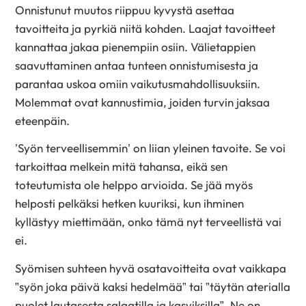
Onnistunut muutos riippuu kyvystä asettaa
tavoitteita ja pyrkiä niitä kohden. Laajat tavoitteet
kannattaa jakaa pienempiin osiin. Välietappien
saavuttaminen antaa tunteen onnistumisesta ja
parantaa uskoa omiin vaikutusmahdollisuuksiin.
Molemmat ovat kannustimia, joiden turvin jaksaa
eteenpäin.
’Syön terveellisemmin’ on liian yleinen tavoite. Se voi
tarkoittaa melkein mitä tahansa, eikä sen
toteutumista ole helppo arvioida. Se jää myös
helposti pelkäksi hetken kuuriksi, kun ihminen
kyllästyy miettimään, onko tämä nyt terveellistä vai
ei.
Syömisen suhteen hyvä osatavoitteita ovat vaikkapa
”syön joka päivä kaksi hedelmää” tai ”täytän aterialla
puolet lautasesta salaatilla ja kasviksilla”. Ne on