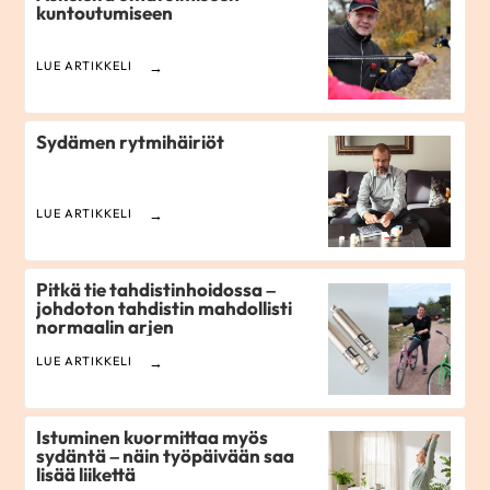
kuntoutumiseen
LUE ARTIKKELI
Sydämen rytmihäiriöt
LUE ARTIKKELI
Pitkä tie tahdistinhoidossa –
johdoton tahdistin mahdollisti
normaalin arjen
LUE ARTIKKELI
Istuminen kuormittaa myös
sydäntä – näin työpäivään saa
lisää liikettä