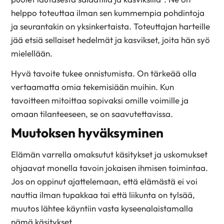
helppo toteuttaa ilman sen kummempia pohdintoja
ja seurantakin on yksinkertaista. Toteuttajan harteille
jää etsiä sellaiset hedelmät ja kasvikset, joita hän syö
mielellään.
Hyvä tavoite tukee onnistumista. On tärkeää olla
vertaamatta omia tekemisiään muihin. Kun
tavoitteen mitoittaa sopivaksi omille voimille ja
omaan tilanteeseen, se on saavutettavissa.
Muutoksen hyväksyminen
Elämän varrella omaksutut käsitykset ja uskomukset
ohjaavat monella tavoin jokaisen ihmisen toimintaa.
Jos on oppinut ajattelemaan, että elämästä ei voi
nauttia ilman tupakkaa tai että liikunta on tylsää,
muutos lähtee käyntiin vasta kyseenalaistamalla
nämä käsitykset.