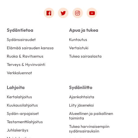
Link to facebook
Link to twitter
Link to instagram
Link to youtube
Sydäntietoa
Apua ja tukea
Sydänsairaudet
Kuntoutus
Elämää sairauden kanssa
Vertaistuki
Ruoka & Ravitsemus
Tukea sairaalasta
Terveys & Hyvinvointi
Verkkoluennot
Lahjoita
Sydänliitto
Kertalahjoitus
Ajankohtaista
Kuukausilahjoitus
Liity jäseneksi
Sydän-arpajaiset
Alueellinen ja paikallinen
toiminta
Testamenttilahjoitus
Tukea harvinaisempiin
Juhlakeräys
sydänsairauksiin