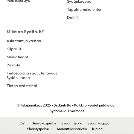
Muistokeräys
Sydänkauppa
Tapahtumakalenteri
Defi.fi
Mikä on Sydän.fi?
Asiantuntija vastaa
Kilpailut
Mediatiedot
Palaute
Tietosuoja ja saavutettavuus
Sydänliitossa
Tietoa evästeistä
© Tekijänoikeus 2026 • Sydänliitto • Kaikki oikeudet pidätetään.
Sydämellä,
Evermade
Defi
Neuvokasperhe
Sydänmerkki
Sydänkauppa
Yhdistyspalvelu
Ammattilaispalvelu
Kipinä