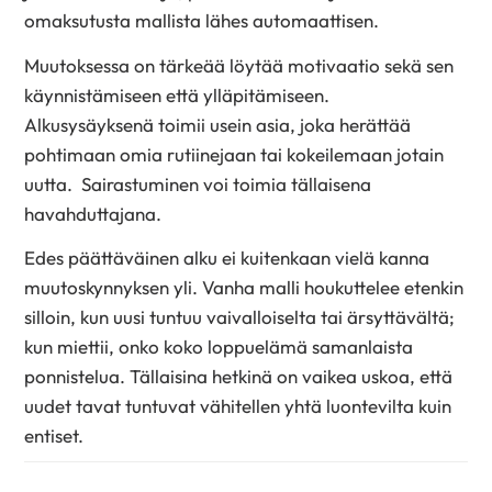
omaksutusta mallista lähes automaattisen.
Muutoksessa on tärkeää löytää motivaatio sekä sen
käynnistämiseen että ylläpitämiseen.
Alkusysäyksenä toimii usein asia, joka herättää
pohtimaan omia rutiinejaan tai kokeilemaan jotain
uutta. Sairastuminen voi toimia tällaisena
havahduttajana.
Edes päättäväinen alku ei kuitenkaan vielä kanna
muutoskynnyksen yli. Vanha malli houkuttelee etenkin
silloin, kun uusi tuntuu vaivalloiselta tai ärsyttävältä;
kun miettii, onko koko loppuelämä samanlaista
ponnistelua. Tällaisina hetkinä on vaikea uskoa, että
uudet tavat tuntuvat vähitellen yhtä luontevilta kuin
entiset.