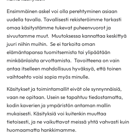
Ensimmäinen askel voi olla perehtyminen asiaan
uudella tavalla. Tavallisesti rekisteröimme tarkasti
omaa käsitystämme tukevat puheenvuorot ja
sivuutamme muut. Muutoksessa kannattaa keskittyä
juuri niihin muihin. Se ei tarkoita oman
elämäntapansa tuomitsemista tai ylipäätään
minkäänlaista arvottamista. Tavoitteena on vain
antaa itselleen mahdollisuus hyväksyä, että toinen
vaihtoehto voisi sopia myös minulle.
Käsitykset ja toimintamallit eivät ole synnynnäisiä,
vaan ne opitaan. Usein se tapahtuu tiedostamatta,
kodin kaverien ja ympäristön antaman mallin
mukaisesti. Käsityksiä voi kuitenkin muuttaa
tietoisesti, ja ne vaikuttavat meissä yhtä vahvasti kuin
huomaamatta hankkimamme.