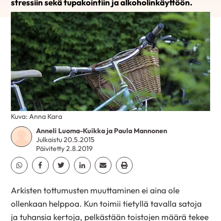
stressiin sekä tupakointiin ja alkoholinkäyttöön.
Kuva: Anna Kara
Anneli Luoma-Kuikka ja Paula Mannonen
Julkaistu 20.5.2015
Päivitetty 2.8.2019
Jaa Whatsapp
Jaa Facebook
Jaa Twitter
Jaa Linkedin
Jaa Email
Jaa Print
Arkisten tottumusten muuttaminen ei aina ole
ollenkaan helppoa. Kun toimii tietyllä tavalla satoja
ja tuhansia kertoja, pelkästään toistojen määrä tekee