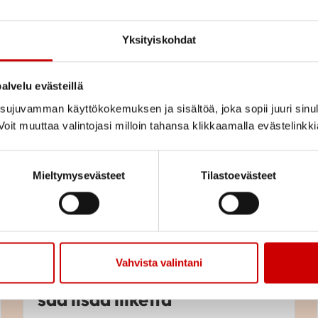
Yksityiskohdat
alvelu evästeillä
Kaupallinen yhteistyö
ujuvamman käyttökokemuksen ja sisältöä, joka sopii juuri sinul
oit muuttaa valintojasi milloin tahansa klikkaamalla evästelinkk
Mieltymysevästeet
Tilastoevästeet
Istuminen kuormittaa myös
Vahvista valintani
sydäntä – näin työpäivään
saa lisää liikettä