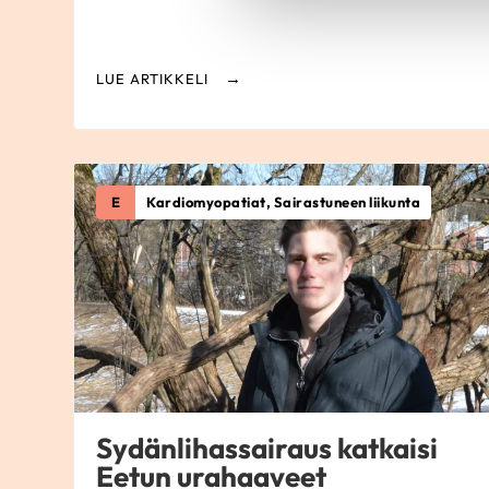
LUE ARTIKKELI
E
Kardiomyopatiat, Sairastuneen liikunta
Sydänlihassairaus katkaisi
Eetun urahaaveet