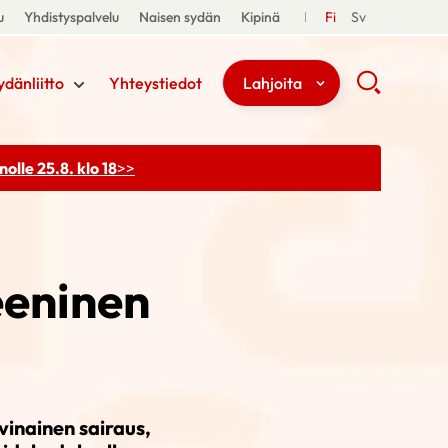
u
Yhdistyspalvelu
Naisen sydän
Kipinä
Fi
Sv
ydänliitto
Yhteystiedot
Lahjoita
olle 25.8. klo 18
>>
eninen
inainen sairaus,