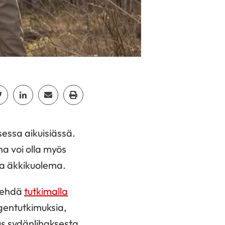
cebook
Jaa Twitter
Jaa Linkedin
Jaa Email
Jaa Print
ssa aikuisiässä.
na voi olla myös
la äkkikuolema.
tehdä
tutkimalla
ntgentutkimuksia,
s sydänlihaksesta