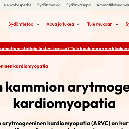
Neuvokasperhe
Sydänmerkki
Sydänkauppa
Ammattilaispalvel
Sydäntietoa
Apua ja tukea
Tule mukaan
S
rauhoittumistaitoja lasten kanssa? Tule kuulemaan
verkkoluenn
ninen kardiomyopatia
n kammion arytmoge
kardiomyopatia
arytmogeeninen kardiomyopatia (ARVC) on harv