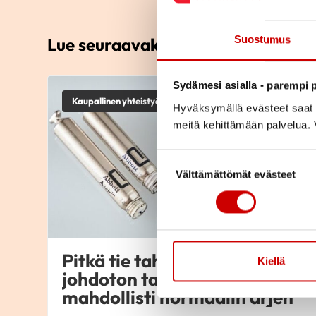
Suostumus
Lue seuraavaksi
Sydämesi asialla - parempi p
Kaupallinen yhteistyö
Hyväksymällä evästeet saat s
meitä kehittämään palvelua. V
Suostumuksen valinta
Välttämättömät evästeet
Pitkä tie tahdistinhoidossa –
Kiellä
johdoton tahdistin
mahdollisti normaalin arjen