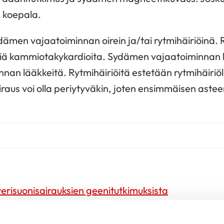
 koepala.
ydämen vajaatoiminnan oirein ja/tai rytmihäiriöinä. 
viä kammiotakykardioita. Sydämen vajaatoiminnan 
innan lääkkeitä. Rytmihäiriöitä estetään rytmihäiriö
iraus voi olla periytyväkin, joten ensimmäisen astee
verisuonisairauksien geenitutkimuksista