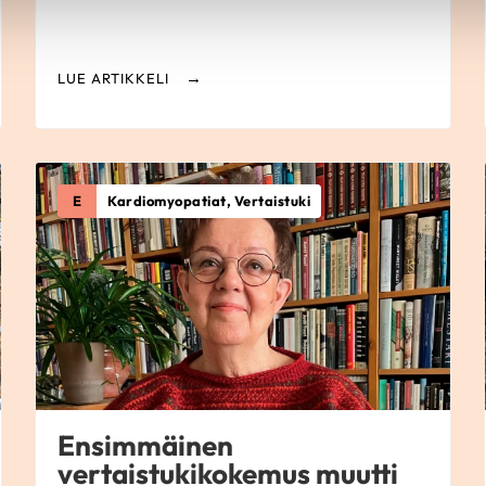
LUE ARTIKKELI
E
Kardiomyopatiat, Vertaistuki
Ensimmäinen
vertaistukikokemus muutti