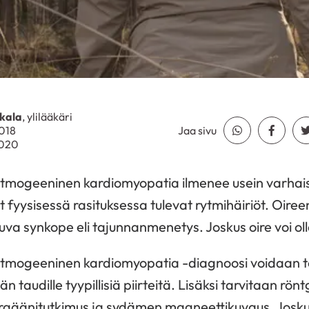
kala
, ylilääkäri
2018
Jaa sivu
Jaa Whatsapp
Jaa Fa
2020
mogeeninen kardiomyopatia ilmenee usein varhaise
vat fyysisessä rasituksessa tulevat rytmihäiriöt. Oiree
uva synkope eli tajunnanmenetys. Joskus oire voi ol
tmogeeninen kardiomyopatia -diagnoosi voidaan 
n taudille tyypillisiä piirteitä. Lisäksi tarvitaan rö
raäänitutkimus ja sydämen magneettikuvaus. Josku