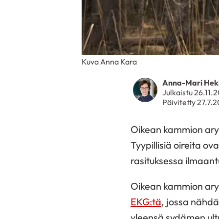
Kuva Anna Kara
Anna-Mari Hek
Julkaistu 26.11.
Päivitetty 27.7.
Oikean kammion aryt
Tyypillisiä oireita o
rasituksessa ilmaant
Oikean kammion ary
EKG:tä
, jossa nähdää
yleensä sydämen ult