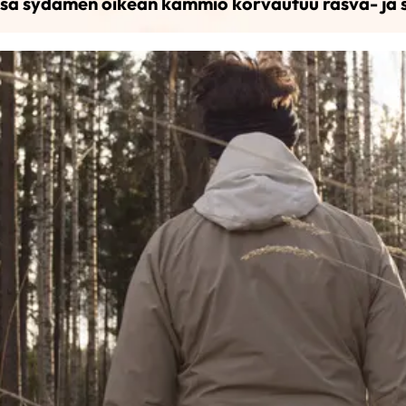
ssa sydämen oikean kammio korvautuu rasva- ja s