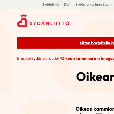
Sydänliitto
Defi
Sydänturvallinen Suomi
Miten harjoitella 
Etusivu
/
Sydänsairaudet
/
Oikean kammion arytmogee
Oikea
Oikean kammion 