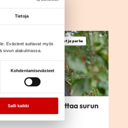
Tietoja
E
Kardiomyopatiat, Läheiset ja perhe
le. Evästeet auttavat myös
iä sivun alakulmassa.
Kohdentamisevästeet
Kirjoittaminen auttaa surun
Salli kaikki
käsittelyssä