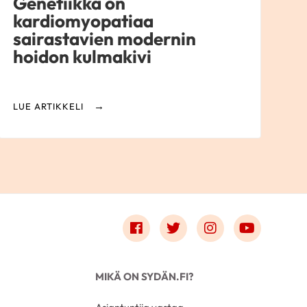
Genetiikka on
kardiomyopatiaa
sairastavien modernin
hoidon kulmakivi
LUE ARTIKKELI
Link to facebook
Link to twitter
Link to instagr
Link to 
MIKÄ ON SYDÄN.FI?