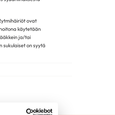
Rytmihäiriöt ovat
hoitona käytetään
lääkkein ja/tai
n sukulaiset on syytä