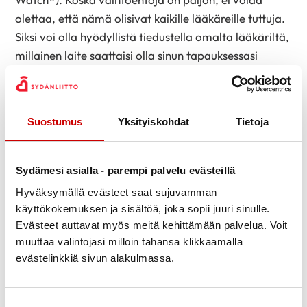
olettaa, että nämä olisivat kaikille lääkäreille tuttuja.
Siksi voi olla hyödyllistä tiedustella omalta lääkäriltä,
millainen laite saattaisi olla sinun tapauksessasi
hyödyllinen.
Jos rytmihäiriötä esiintyy harvoin, mutta sen oireet
ovat vakavia kuten tajunnanmenetys, voidaan
Suostumus
Yksityiskohdat
Tietoja
käyttää rytmivalvuria. Se on pieni laite, jonka
kardiologi asentaa rintakehälle ihon alle. Laite
Sydämesi asialla - parempi palvelu evästeillä
rekisteröi mahdolliset haitalliset rytmihäiriöt ja se
Hyväksymällä evästeet saat sujuvamman
voidaan pitää toiminnassa jopa vuoden ajan.
käyttökokemuksen ja sisältöä, joka sopii juuri sinulle.
Muut sydäntutkimukset
Evästeet auttavat myös meitä kehittämään palvelua. Voit
muuttaa valintojasi milloin tahansa klikkaamalla
Jos oire ilmenee rasituksessa, kannattaa diagnoosia
evästelinkkiä sivun alakulmassa.
selvittää rasituskokeella. Se tehdään kuntopyörällä ja
sydänfilmiä nauhoitetaan koko suorituksen ajan.
Rasituskokeella saadaan tietoa myös muista
Suostumuksen valinta