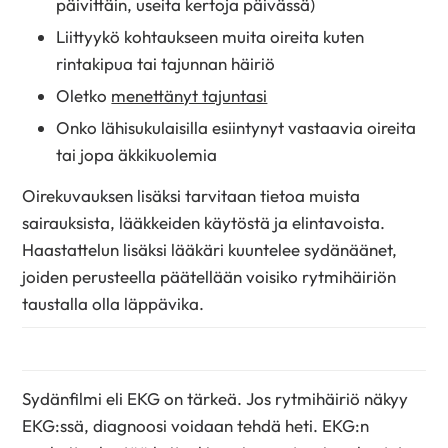
päivittäin, useita kertoja päivässä)
Liittyykö kohtaukseen muita oireita kuten
rintakipua tai tajunnan häiriö
Oletko
menettänyt tajuntasi
Onko lähisukulaisilla esiintynyt vastaavia oireita
tai jopa äkkikuolemia
Oirekuvauksen lisäksi tarvitaan tietoa muista
sairauksista, lääkkeiden käytöstä ja elintavoista.
Haastattelun lisäksi lääkäri kuuntelee sydänäänet,
joiden perusteella päätellään voisiko rytmihäiriön
taustalla olla läppävika.
Sydänfilmi eli EKG on tärkeä. Jos rytmihäiriö näkyy
EKG:ssä, diagnoosi voidaan tehdä heti. EKG:n