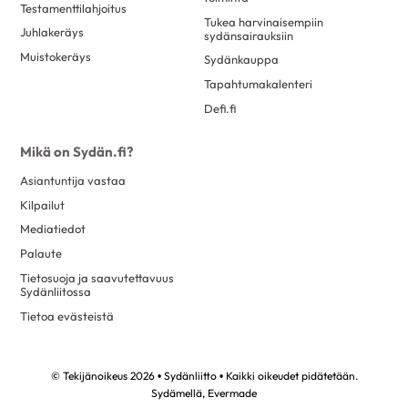
Testamenttilahjoitus
Tukea harvinaisempiin
Juhlakeräys
sydänsairauksiin
Muistokeräys
Sydänkauppa
Tapahtumakalenteri
Defi.fi
Mikä on Sydän.fi?
Asiantuntija vastaa
Kilpailut
Mediatiedot
Palaute
Tietosuoja ja saavutettavuus
Sydänliitossa
Tietoa evästeistä
© Tekijänoikeus 2026 • Sydänliitto • Kaikki oikeudet pidätetään.
Sydämellä,
Evermade