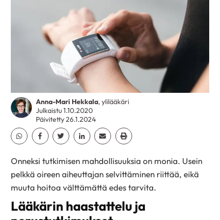
Anna-Mari Hekkala
, ylilääkäri
Julkaistu 1.10.2020
Päivitetty 26.1.2024
Jaa Whatsapp
Jaa Facebook
Jaa Twitter
Jaa Linkedin
Jaa Email
Jaa Print
Onneksi tutkimisen mahdollisuuksia on monia. Usein
pelkkä oireen aiheuttajan selvittäminen riittää, eikä
muuta hoitoa välttämättä edes tarvita.
Lääkärin haastattelu ja