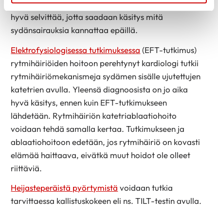
veren rasva-arvot (kolesteroli) ja veren sokeri on
hyvä selvittää, jotta saadaan käsitys mitä
sydänsairauksia kannattaa epäillä.
Elektrofysiologisessa tutkimuksessa
(EFT-tutkimus)
rytmihäiriöiden hoitoon perehtynyt kardiologi tutkii
rytmihäiriömekanismeja sydämen sisälle ujutettujen
katetrien avulla. Yleensä diagnoosista on jo aika
hyvä käsitys, ennen kuin EFT-tutkimukseen
lähdetään. Rytmihäiriön katetriablaatiohoito
voidaan tehdä samalla kertaa. Tutkimukseen ja
ablaatiohoitoon edetään, jos rytmihäiriö on kovasti
elämää haittaava, eivätkä muut hoidot ole olleet
riittäviä.
Heijasteperäistä pyörtymistä
voidaan tutkia
tarvittaessa kallistuskokeen eli ns. TILT-testin avulla.