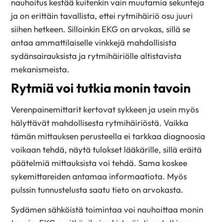
nauhoitus kestää kuitenkin vain muutamia sekunteja
ja on erittäin tavallista, ettei rytmihäiriö osu juuri
siihen hetkeen. Silloinkin EKG on arvokas, sillä se
antaa ammattilaiselle vinkkejä mahdollisista
sydänsairauksista ja rytmihäiriölle altistavista
mekanismeista.
Rytmiä voi tutkia monin tavoin
Verenpainemittarit kertovat sykkeen ja usein myös
hälyttävät mahdollisesta rytmihäiriöstä. Vaikka
tämän mittauksen perusteella ei tarkkaa diagnoosia
voikaan tehdä, näytä tulokset lääkärille, sillä eräitä
päätelmiä mittauksista voi tehdä. Sama koskee
sykemittareiden antamaa informaatiota. Myös
pulssin tunnustelusta saatu tieto on arvokasta.
Sydämen sähköistä toimintaa voi nauhoittaa monin