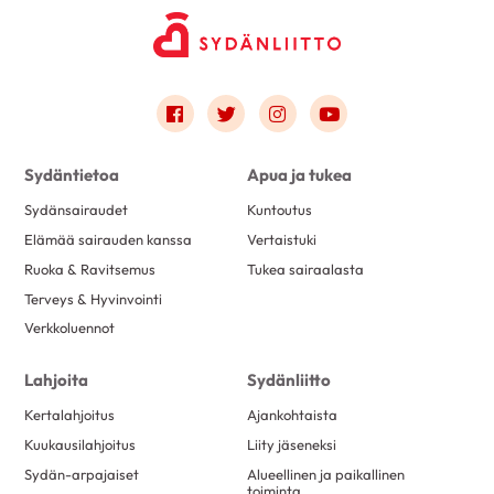
Link to facebook
Link to twitter
Link to instagram
Link to youtube
Sydäntietoa
Apua ja tukea
Sydänsairaudet
Kuntoutus
Elämää sairauden kanssa
Vertaistuki
Ruoka & Ravitsemus
Tukea sairaalasta
Terveys & Hyvinvointi
Verkkoluennot
Lahjoita
Sydänliitto
Kertalahjoitus
Ajankohtaista
Kuukausilahjoitus
Liity jäseneksi
Sydän-arpajaiset
Alueellinen ja paikallinen
toiminta