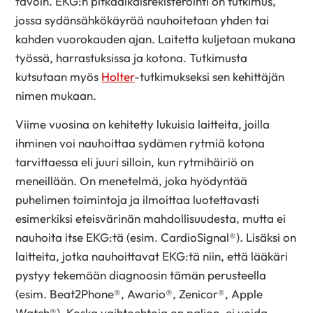
tavoin. EKG:n pitkäaikaisrekisteröinti on tutkimus,
jossa sydänsähkökäyrää nauhoitetaan yhden tai
kahden vuorokauden ajan. Laitetta kuljetaan mukana
työssä, harrastuksissa ja kotona. Tutkimusta
kutsutaan myös
Holter
-tutkimukseksi sen kehittäjän
nimen mukaan.
Viime vuosina on kehitetty lukuisia laitteita, joilla
ihminen voi nauhoittaa sydämen rytmiä kotona
tarvittaessa eli juuri silloin, kun rytmihäiriö on
meneillään. On menetelmä, joka hyödyntää
puhelimen toimintoja ja ilmoittaa luotettavasti
esimerkiksi eteisvärinän mahdollisuudesta, mutta ei
nauhoita itse EKG:tä (esim. CardioSignal®). Lisäksi on
laitteita, jotka nauhoittavat EKG:tä niin, että lääkäri
pystyy tekemään diagnoosin tämän perusteella
(esim. Beat2Phone®, Awario®, Zenicor®, Apple
Watch®). Koska vaihtoehtoja on paljon, ei voida