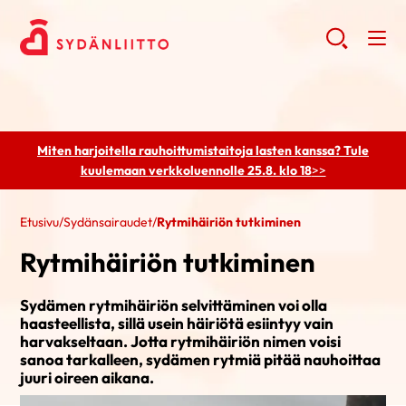
Miten harjoitella rauhoittumistaitoja lasten kanssa? Tule
kuulemaan
verkkoluennolle 25.8. klo 18
>>
Etusivu
/
Sydänsairaudet
/
Rytmihäiriön tutkiminen
Rytmihäiriön tutkiminen
Sydämen rytmihäiriön selvittäminen voi olla
haasteellista, sillä usein häiriötä esiintyy vain
harvakseltaan. Jotta rytmihäiriön nimen voisi
sanoa tarkalleen, sydämen rytmiä pitää nauhoittaa
juuri oireen aikana.