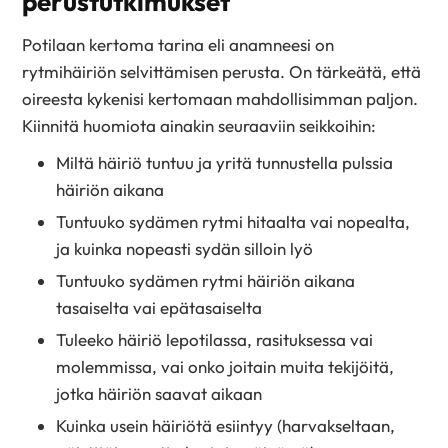
perustutkimukset
Potilaan kertoma tarina eli anamneesi on
rytmihäiriön selvittämisen perusta. On tärkeätä, että
oireesta kykenisi kertomaan mahdollisimman paljon.
Kiinnitä huomiota ainakin seuraaviin seikkoihin:
Miltä häiriö tuntuu ja yritä tunnustella pulssia
häiriön aikana
Tuntuuko sydämen rytmi hitaalta vai nopealta,
ja kuinka nopeasti sydän silloin lyö
Tuntuuko sydämen rytmi häiriön aikana
tasaiselta vai epätasaiselta
Tuleeko häiriö lepotilassa, rasituksessa vai
molemmissa, vai onko joitain muita tekijöitä,
jotka häiriön saavat aikaan
Kuinka usein häiriötä esiintyy (harvakseltaan,