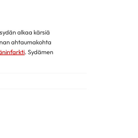
 sydän alkaa kärsiä
pinnan ahtaumakohta
äninfarkti
. Sydämen