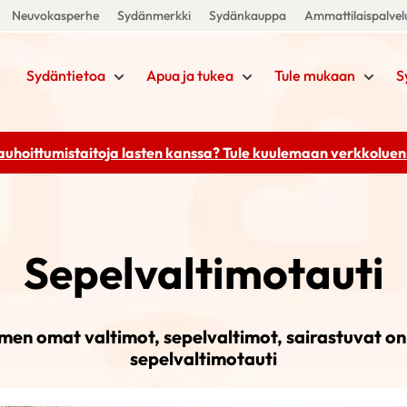
Neuvokasperhe
Sydänmerkki
Sydänkauppa
Ammattilaispalvel
Sydäntietoa
Apua ja tukea
Tule mukaan
S
rauhoittumistaitoja lasten kanssa? Tule kuulemaan
verkkoluenn
Sepelvaltimotauti
en omat valtimot, sepelvaltimot, sairastuvat o
sepelvaltimotauti