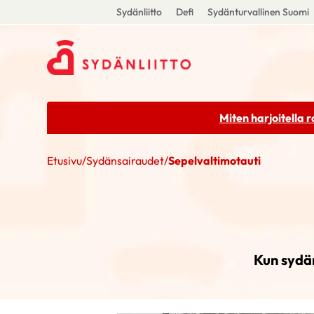
Sydänliitto
Defi
Sydänturvallinen Suomi
Miten harjoitella 
Etusivu
/
Sydänsairaudet
/
Sepelvaltimotauti
Kun sydäm