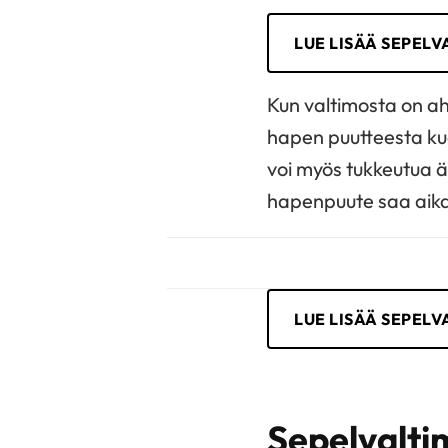
LUE LISÄÄ SEPEL
Kun valtimosta on aht
hapen puutteesta kuo
voi myös tukkeutua äk
hapenpuute saa aika
LUE LISÄÄ SEPELV
Sepelvalti