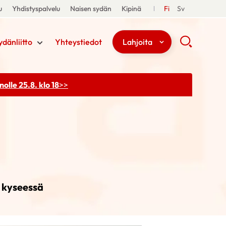
u
Yhdistyspalvelu
Naisen sydän
Kipinä
Fi
Sv
ydänliitto
Yhteystiedot
Lahjoita
olle 25.8. klo 18
>>
n kyseessä