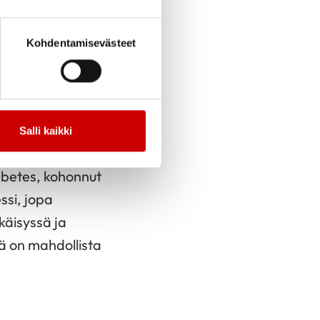
astavaa
lääkitystä
.
renvirtaus on
Kohdentamisevästeet
ennuksella. Näin
däninfarkti. Joskus
 ateroskleroosin
motauti on pysyvä eli
Salli kaikki
abetes, kohonnut
ssi, jopa
käisyssä ja
tä on mahdollista