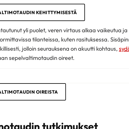
VALTIMOTAUDIN KEHITTYMISESTÄ
autunut yli puolet, veren virtaus alkaa vaikeutua ja
rmittavissa tilanteissa, kuten rasituksessa. Sisä
illisesti, jolloin seurauksena on akuutti kohtaus,
syd
an sepelvaltimotaudin oireet.
ALTIMOTAUDIN OIREISTA
motaudin tutkimukset