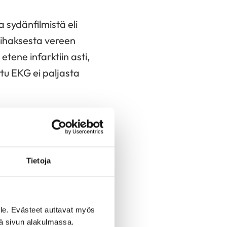
 sydänfilmistä eli
lihaksesta vereen
tene infarktiin asti,
ttu EKG ei paljasta
Tietoja
s
le. Evästeet auttavat myös
un elämää
iä sivun alakulmassa.