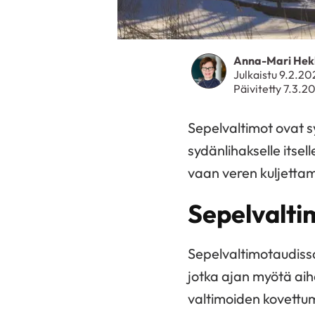
Anna-Mari Hek
Julkaistu 9.2.20
Päivitetty 7.3.2
Sepelvaltimot ovat s
sydänlihakselle itsel
vaan veren kuljettam
Sepelvalti
Sepelvaltimotaudiss
jotka ajan myötä aih
valtimoiden kovettum