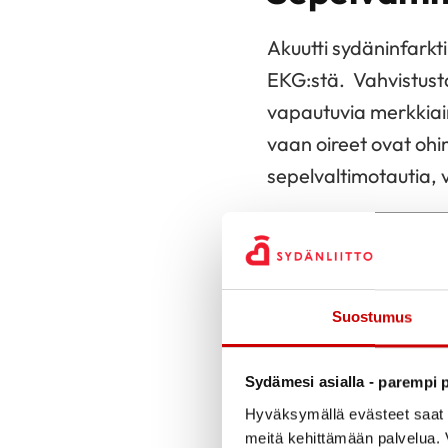
Akuutti sydäninfarkt
EKG:stä. Vahvistusta
vapautuvia merkkiaine
vaan oireet ovat ohim
sepelvaltimotautia, 
LUE LISÄÄ SEPEL
Suostumus
Sepelvalti
Sydämesi asialla - parempi p
Hyväksymällä evästeet saat s
Kun sepelvaltimotauti
meitä kehittämään palvelua. V