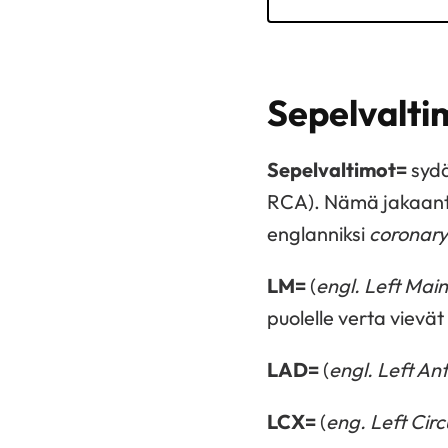
Sepelvalti
Sepelvaltimot=
sydä
RCA). Nämä jakaantuv
englanniksi
coronary
LM=
(
engl.
Left Main
puolelle verta vievä
LAD=
(
engl.
Left An
LCX=
(
eng.
Left Cir