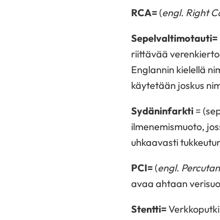
RCA=
(
engl.
Right C
Sepelvaltimotauti=
riittävää verenkiert
Englannin kielellä ni
käytetään joskus nim
Sydäninfarkti
= (sep
ilmenemismuoto, joss
uhkaavasti tukkeut
PCI=
(
engl.
Percutan
avaa ahtaan verisuon
Stentti=
Verkkoputki