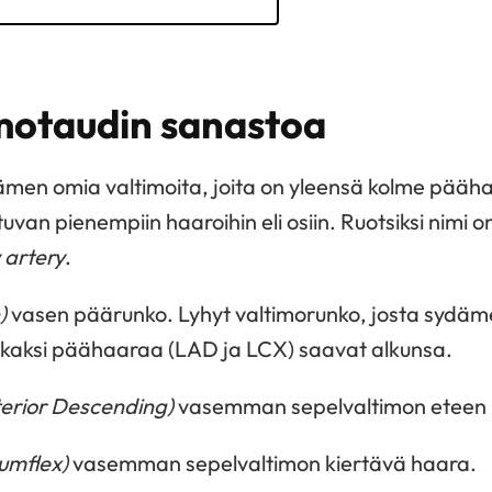
motaudin sanastoa
men omia valtimoita, joita on yleensä kolme pääh
an pienempiin haaroihin eli osiin. Ruotsiksi nimi o
 artery
.
)
vasen päärunko. Lyhyt valtimorunko, josta sydä
t kaksi päähaaraa (LAD ja LCX) saavat alkunsa.
terior Descending)
vasemman sepelvaltimon eteen 
cumflex)
vasemman sepelvaltimon kiertävä haara.