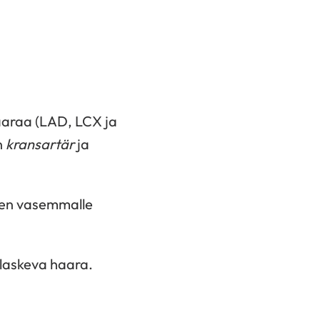
aaraa (LAD, LCX ja
n
kransartär
ja
men vasemmalle
laskeva haara.