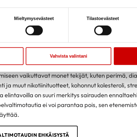
erveellisiä
elintapoja
ja käyttämällä sairautta hid
utumat ovat kehittyneet merkittäviksi, siten että ve
Mieltymysevästeet
Tilastoevästeet
tunutta, ahtautunut kohta voidaan avata pallolaaj
isuoni on tukkeutunut äkillisesti eli potilaalla on sy
moiden ohitusleikkausta.
Toimenpiteet
eivät pysäytä
itys ja hyvät elintavat kuuluvat kaikille. Sepelvalti
Vahvista valintani
miseen vaikuttavat monet tekijät, kuten perimä, di
i ja muut nikotiinituotteet, kohonnut kolesteroli, stre
a elintavoilla on suuri merkitys sairauden ennaltaeh
elvaltimotautia ei voi parantaa pois, sen etenemis
äyttää.
VALTIMOTAUDIN EHKÄISYSTÄ