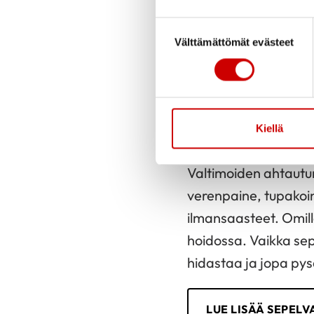
toteuttamalla sydänt
Jos valtimoiden ahta
Suostumuksen valinta
Välttämättömät evästeet
huomattavasti vaikeu
tehdään myös, jos ver
tarvitaan sepelvalti
etenemistä, vaan lääk
Kiellä
krooninen sairaus.
Valtimoiden ahtautu
verenpaine, tupakoint
ilmansaasteet. Omill
hoidossa. Vaikka sep
hidastaa ja jopa pys
LUE LISÄÄ SEPEL