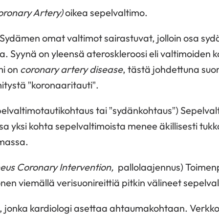
oronary Artery)
oikea sepelvaltimo.
Sydämen omat valtimot sairastuvat, jolloin osa sydä
oa. Syynä on yleensä ateroskleroosi eli valtimoiden 
mi on
coronary artery disease
, tästä johdettuna suo
itystä ”koronaaritauti”.
elvaltimotautikohtaus tai ”sydänkohtaus”) Sepelva
a yksi kohta sepelvaltimoista menee äkillisesti tukk
umassa.
eus Coronary Intervention,
pallolaajennus) Toimenp
en viemällä verisuonireittiä pitkin välineet sepelv
, jonka kardiologi asettaa ahtaumakohtaan. Verkko