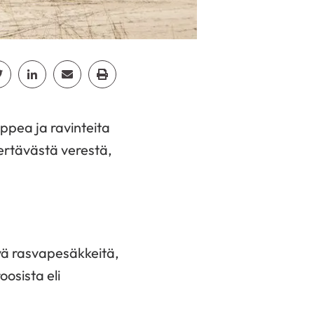
cebook
Jaa Twitter
Jaa Linkedin
Jaa Email
Jaa Print
ppea ja ravinteita
iertävästä verestä,
yä rasvapesäkkeitä,
osista eli