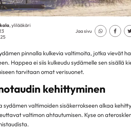
kala
, ylilääkäri
23
Jaa sivu
Jaa Whatsapp
Jaa Fa
025
ydämen pinnalla kulkevia valtimoita, jotka vievät ha
leen. Happea ei siis kulkeudu sydämelle sen sisällä k
iseen tarvitaan omat verisuonet.
motaudin kehittyminen
a sydämen valtimoiden sisäkerrokseen alkaa kehitt
euttavat valtimon ahtautumisen. Kyse on aterosklero
istaudista.