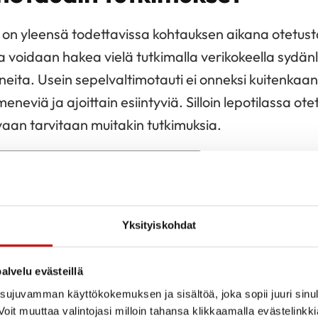
i on yleensä todettavissa kohtauksen aikana otetusta
 voidaan hakea vielä tutkimalla verikokeella sydän
ita. Usein sepelvaltimotauti ei onneksi kuitenkaan e
eneviä ja ajoittain esiintyviä. Silloin lepotilassa ote
vaan tarvitaan muitakin tutkimuksia.
VALTIMOTAUDIN TUTKIMUKSISTA
Yksityiskohdat
motauti on krooninen sairau
alvelu evästeillä
ujuvamman käyttökokemuksen ja sisältöä, joka sopii juuri sinul
 on todettu tavalla tai toisella, sitä hoidetaan lop
oit muuttaa valintojasi milloin tahansa klikkaamalla evästelinkk