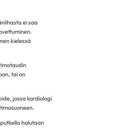
nlihasta ei saa
kovettuminen.
men kielessä
ltimotaudin
oon, tai on
ide, jossa kardiologi
altimosuoneen.
putkella halutaan