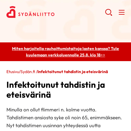
Miten harjoitella rauhoittumistaitoja lasten kanssa? Tule
kuulemaan
verkkoluennolle 25.8. klo 18
>>
Etusivu
/
Sydän.fi
/
Infektoitunut tahdistin ja eteisvärinä
Infektoitunut tahdistin ja
eteisvärinä
Minulla on ollut flimmeri n. kolme vuotta.
Tahdistimen ansiosta syke oli noin 65, enimmäkseen.
Nyt tahdistimen uusinnan yhteydessä uutta