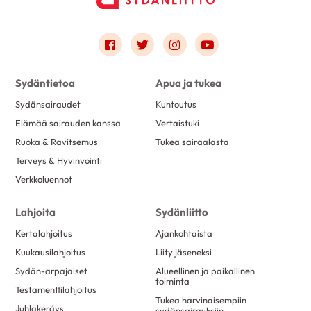
Link to facebook
Link to twitter
Link to instagram
Link to youtube
Sydäntietoa
Apua ja tukea
Sydänsairaudet
Kuntoutus
Elämää sairauden kanssa
Vertaistuki
Ruoka & Ravitsemus
Tukea sairaalasta
Terveys & Hyvinvointi
Verkkoluennot
Lahjoita
Sydänliitto
Kertalahjoitus
Ajankohtaista
Kuukausilahjoitus
Liity jäseneksi
Sydän-arpajaiset
Alueellinen ja paikallinen
toiminta
Testamenttilahjoitus
Tukea harvinaisempiin
Juhlakeräys
sydänsairauksiin