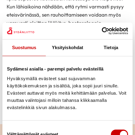
Kun lähiaikoina nähdään, että rytmi varmasti pysyy
eteisvärinässä, sen rauhoittamiseen voidaan myös
varovasti aloittaa lääkitys, beetasalpaaja.
Todennäköisesti hoitavat lääkärit eivät ole vielä
lisänneet lääkitystä, koska ei olla oltu varmoja siitä,
ettei rytmi kääntyisi vielä itsestään takaisin
Suostumus
Yksityiskohdat
Tietoja
normaaliksi. Silloin ilman tahdistinta potilas saattaisi
pyörtyä.
Sydämesi asialla - parempi palvelu evästeillä
Lähikuukaudet siis näyttävät, miten oireet
Hyväksymällä evästeet saat sujuvamman
helpottavat ja rytmiä hidastavaa lääkitystä voidaan
käyttökokemuksen ja sisältöä, joka sopii juuri sinulle.
lisätä. Normaaliin entiseen rytmiin ei kuitenkaan
Evästeet auttavat myös meitä kehittämään palvelua. Voit
enää näyttäisi olevan paluuta.
muuttaa valintojasi milloin tahansa klikkaamalla
evästelinkkiä sivun alakulmassa.
05/05/2020
Suostumuksen valinta
Välttämättömät evästeet