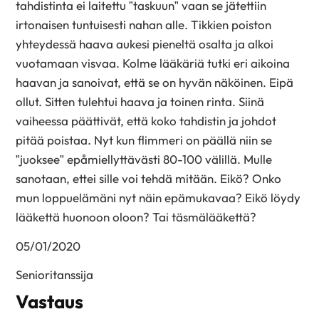
tahdistinta ei laitettu ”taskuun” vaan se jätettiin
irtonaisen tuntuisesti nahan alle. Tikkien poiston
yhteydessä haava aukesi pieneltä osalta ja alkoi
vuotamaan visvaa. Kolme lääkäriä tutki eri aikoina
haavan ja sanoivat, että se on hyvän näköinen. Eipä
ollut. Sitten tulehtui haava ja toinen rinta. Siinä
vaiheessa päättivät, että koko tahdistin ja johdot
pitää poistaa. Nyt kun flimmeri on päällä niin se
”juoksee” epåmiellyttävästi 80-100 välillä. Mulle
sanotaan, ettei sille voi tehdä mitään. Eikö? Onko
mun loppuelämäni nyt näin epämukavaa? Eikö löydy
lääkettä huonoon oloon? Tai täsmälääkettä?
05/01/2020
Senioritanssija
Vastaus