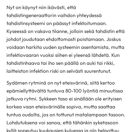
Nyt on käynyt niin ikävästi, että
tahdistingeneraattorin vaihdon yhteydessä
tahdistinsysteemi on päässyt infektoitumaan.
Kyseessä on vakava tilanne, jolloin sekä tahdistin että
johdot joudutaan ehdottomasti poistamaan. Joskus
voidaan harkita uuden systeemin asentamista, mutta
infektiovaaran vuoksi siihen ei yleensä lähdetä. Kun
tahdistinhaava tai iho sen päällä on auki tai rikki,
laitteiston infektion riski on selvästi suurentunut.
Sydämen rytminä on nyt eteisvärinä, siitä kertoo
epämiellyttävältä tuntuva 80-100 lyöntiä minuutissa
jatkuva rytmi. Sykkeen taso ei sinällään ole erityisen
korkea vaan eteisvärinälle sopiva, mutta saattaa
tuntua oudolta, jos on tottunut matalampaan tasoon.
Lohdutuksena voi sanoa, että tähänkin syketasoon
kyllä sopeutuu kuukausien kuluessa ja olo helpottuu.