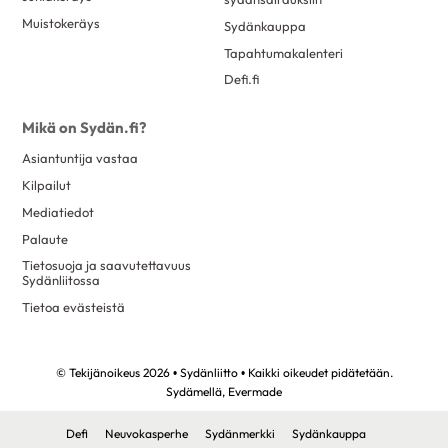
Muistokeräys
Sydänkauppa
Tapahtumakalenteri
Defi.fi
Mikä on Sydän.fi?
Asiantuntija vastaa
Kilpailut
Mediatiedot
Palaute
Tietosuoja ja saavutettavuus
Sydänliitossa
Tietoa evästeistä
© Tekijänoikeus 2026 • Sydänliitto • Kaikki oikeudet pidätetään.
Sydämellä,
Evermade
Defi
Neuvokasperhe
Sydänmerkki
Sydänkauppa