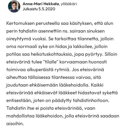
Anna-Mari Hekkala
, ylilääkäri
Julkaistu 5.5.2020
Kertomuksen perusteella saa käsityksen, että alun
perin tahdistin asennettiin ns. sairaan sinuksen
oireyhtymä vuoksi. Se tarkoittaa tilannetta, jolloin
oma normaali syke on hidas ja lakkoilee, jolloin
potilas saa heikotuskohtauksia, jopa pyörtyy. Silloin
eteisvärinä tulee ”tilalle” korvaamaan huonosti
toimivaa alkuperäistä rytmiä. Jos eteisvärinä
aiheuttaa tällaisessa tilanteessa vaivaa, sitä
joudutaan ehkäisemään lääkehoidolla. Kaikki
eteisvärinää ehkäisevät lääkkeet hidastavat sykettä
entisestään, joten on päädytty tahdistinhoitoon.
Tahdistin itse ei poista eteisvärinää, vaan
mahdollistaa lääkehoidon, jolla eteisvärinä saadaan
aisoihin.