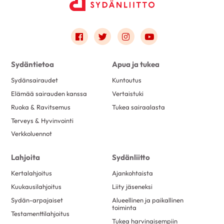
Link to facebook
Link to twitter
Link to instagram
Link to youtube
Sydäntietoa
Apua ja tukea
Sydänsairaudet
Kuntoutus
Elämää sairauden kanssa
Vertaistuki
Ruoka & Ravitsemus
Tukea sairaalasta
Terveys & Hyvinvointi
Verkkoluennot
Lahjoita
Sydänliitto
Kertalahjoitus
Ajankohtaista
Kuukausilahjoitus
Liity jäseneksi
Sydän-arpajaiset
Alueellinen ja paikallinen
toiminta
Testamenttilahjoitus
Tukea harvinaisempiin