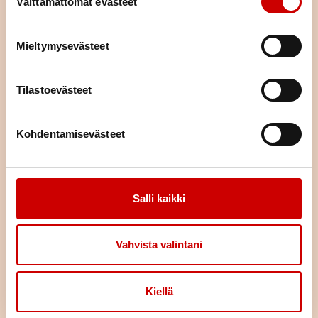
Välttämättömät evästeet
Eteisvärinä tutuksi
Mieltymysevästeet
LUE ARTIKKELI
Tilastoevästeet
Kustavi ei ole sattumalta yksi
Suomen sydänturvallisimmista
Kohdentamisevästeet
kunnista
LUE ARTIKKELI
Salli kaikki
Timo Dahl: Eteisvärinä olisi
löytynyt pulssia tunnustelemalla
Vahvista valintani
LUE ARTIKKELI
Kiellä
Mikä ihmeen QT-aika?