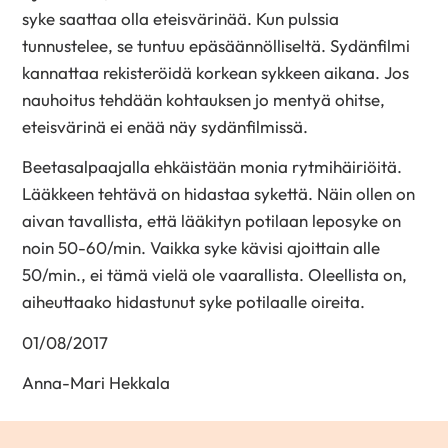
syke saattaa olla eteisvärinää. Kun pulssia
tunnustelee, se tuntuu epäsäännölliseltä. Sydänfilmi
kannattaa rekisteröidä korkean sykkeen aikana. Jos
nauhoitus tehdään kohtauksen jo mentyä ohitse,
eteisvärinä ei enää näy sydänfilmissä.
Beetasalpaajalla ehkäistään monia rytmihäiriöitä.
Lääkkeen tehtävä on hidastaa sykettä. Näin ollen on
aivan tavallista, että lääkityn potilaan leposyke on
noin 50-60/min. Vaikka syke kävisi ajoittain alle
50/min., ei tämä vielä ole vaarallista. Oleellista on,
aiheuttaako hidastunut syke potilaalle oireita.
01/08/2017
Anna-Mari Hekkala