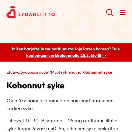
Miten harjoitella rauhoittumistaitoja lasten kanssa? Tule
kuulemaan
verkkoluennolle 25.8. klo 18
>>
Etusivu
/
Sydänsairaudet
/
Muut rytmihäiriöt
/
Kohonnut syke
Kohonnut syke
Olen 47v nainen ja minua on häirinnyt aamuinen
korkea syke.
Tiheys 110-130. Bisoprolol 1.25 mg otettuani, illalla
syke tippuu levossa 50-55, alhainen syke heikottaa,