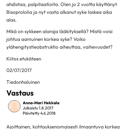
ahdistaa, palpitaatioita. Olen jo 2 vuotta käyttänyt
Bisoprololia ja nyt vasta alkanut syke laskea aika
alas.
Mikä on sykkeen alaraja lääkityksellä? Mistä voisi
johtua aamuinen korkea syke? Voiko
ylähengitystieobstruktio aiheuttaa, vaihevuodet?
Kiitos etukäteen
02/07/2017
Tiedonhaluinen
Vastaus
Anna-Mari Hekkala
Julkaistu 1.8.2017
Päivitetty 4.6.2018
Ajoittainen, kohtauksenomaisesti ilmaantuva korkea