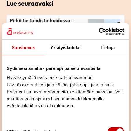
Lue seuraavaksi
Pitkä tie tahdistinhoidossa –
johdoton tahdistin mahdollisti
normaalin arjen
LUE ARTIKKELI
Suostumus
Yksityiskohdat
Tietoja
Istuminen kuormittaa myös
sydäntä – näin työpäivään saa
Sydämesi asialla - parempi palvelu evästeillä
lisää liikettä
Hyväksymällä evästeet saat sujuvamman
LUE ARTIKKELI
käyttökokemuksen ja sisältöä, joka sopii juuri sinulle.
Evästeet auttavat myös meitä kehittämään palvelua. Voit
muuttaa valintojasi milloin tahansa klikkaamalla
Kun sydänsairaudesta tuli
identiteetti – miten Jouni löysi
evästelinkkiä sivun alakulmassa.
tiensä takaisin elämään
LUE ARTIKKELI
Suostumuksen valinta