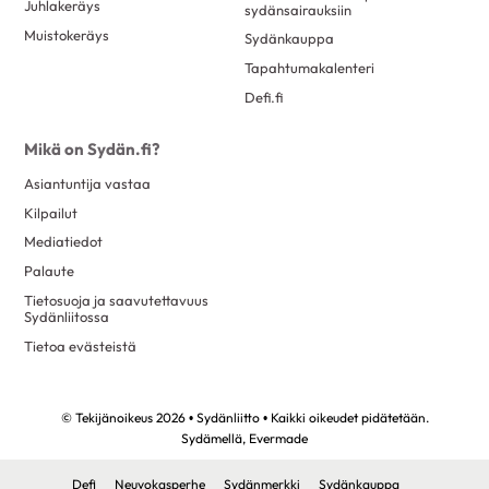
Juhlakeräys
sydänsairauksiin
Muistokeräys
Sydänkauppa
Tapahtumakalenteri
Defi.fi
Mikä on Sydän.fi?
Asiantuntija vastaa
Kilpailut
Mediatiedot
Palaute
Tietosuoja ja saavutettavuus
Sydänliitossa
Tietoa evästeistä
© Tekijänoikeus 2026 • Sydänliitto • Kaikki oikeudet pidätetään.
Sydämellä,
Evermade
Defi
Neuvokasperhe
Sydänmerkki
Sydänkauppa