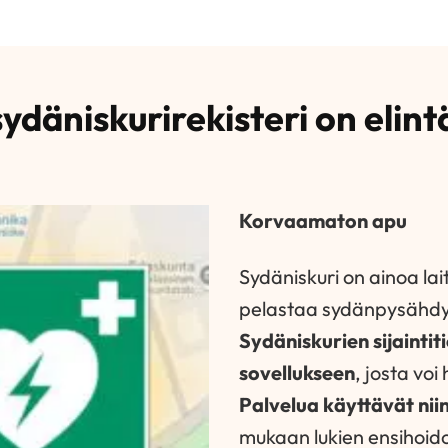
sydäniskurirekisteri on elin
Korvaamaton apu
Sydäniskuri on ainoa lai
pelastaa sydänpysähdy
Sydäniskurien sijaintit
sovellukseen
, josta voi
Palvelua käyttävät nii
mukaan lukien ensihoido