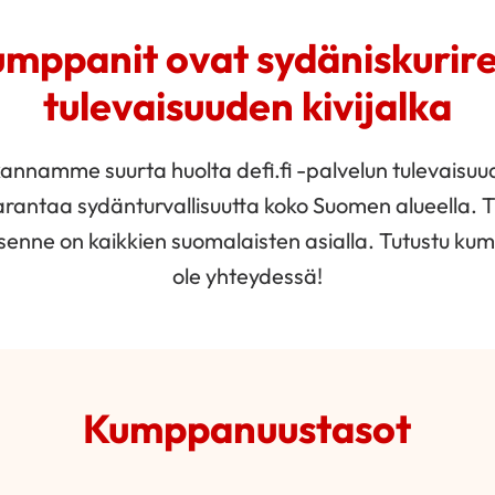
umppanit ovat sydäniskurire
tulevaisuuden kivijalka
kannamme suurta huolta defi.fi -palvelun tulevaisuu
arantaa sydänturvallisuutta koko Suomen alueella.
senne on kaikkien suomalaisten asialla. Tutustu kum
ole yhteydessä!
Kumppanuustasot