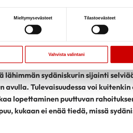
TAMAAN HENKIÄ – TUE SYDÄNISKURI
Mieltymysevästeet
Tilastoevästeet
yessä avulla on kiire. Sydäniskuri eli d
 joka minuuttien sisällä käytettynä voi
ta vain jos tiedämme, mistä sellainen l
Vahvista valintani
lä lähimmän sydäniskurin sijainti selviä
un avulla. Tulevaisuudessa voi kuitenkin ol
kaa lopettaminen puuttuvan rahoituksen
puu, kukaan ei enää tiedä, missä sydäni