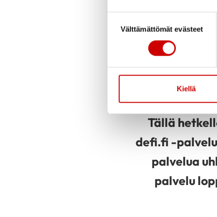
AUTA PELAS
Suostumuksen valinta
Välttämättömät evästeet
Sydämen pysäht
on ainoa laite,
– mut
Kiellä
Tällä hetkel
defi.fi -palvel
palvelua uh
palvelu lop