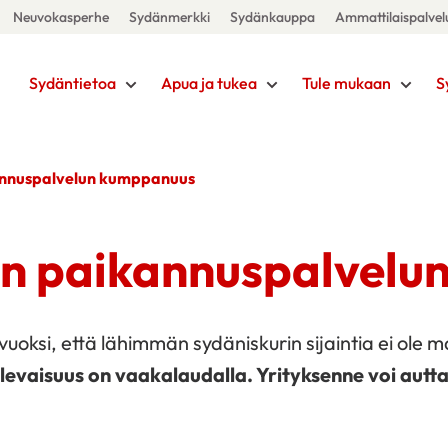
Neuvokasperhe
Sydänmerkki
Sydänkauppa
Ammattilaispalvel
Sydäntietoa
Apua ja tukea
Tule mukaan
S
annuspalvelun kumppanuus
en paikannuspalvelu
 vuoksi, että lähimmän sydäniskurin sijaintia ei ole m
levaisuus on vaakalaudalla. Yrityksenne voi autt