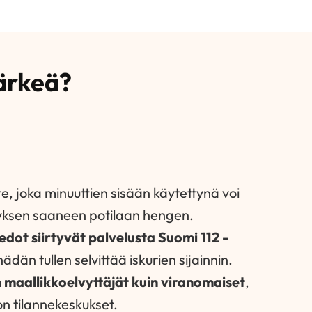
tärkeä?
te, joka minuuttien sisään käytettynä voi
ksen saaneen potilaan hengen.
iedot siirtyvät palvelusta Suomi 112 -
 hädän tullen selvittää iskurien sijainnin.
n maallikkoelvyttäjät kuin viranomaiset
,
n tilannekeskukset.