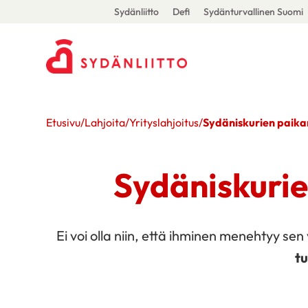
Sydänliitto
Defi
Sydänturvallinen Suomi
Etusivu
/
Lahjoita
/
Yrityslahjoitus
/
Sydäniskurien paik
Sydäniskuri
Ei voi olla niin, että ihminen menehtyy sen
tu