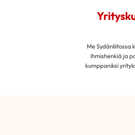
Yritysk
Me Sydänliitossa 
ihmishenkiä ja p
kumppaniksi yrityk