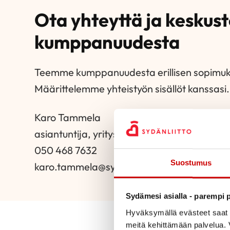
Ota yhteyttä ja keskust
kumppanuudesta
Teemme kumppanuudesta erillisen sopimuks
Määrittelemme yhteistyön sisällöt kanssasi.
Karo Tammela
asiantuntija, yrityslahjoittaminen ja -kum
050 468 7632
Suostumus
karo.tammela@sydanliitto.fi
Sydämesi asialla - parempi p
Hyväksymällä evästeet saat s
meitä kehittämään palvelua. V