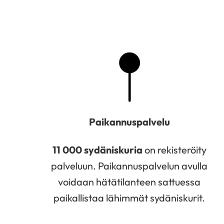
Paikannuspalvelu
11 000 sydäniskuria
on rekisteröity
palveluun. Paikannuspalvelun avulla
voidaan hätätilanteen sattuessa
paikallistaa lähimmät sydäniskurit.