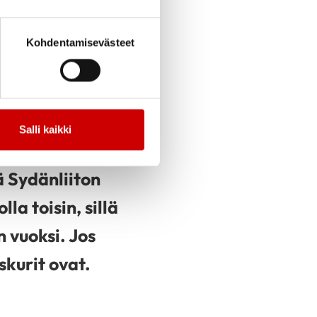
REKISTERIÄ
Kohdentamisevästeet
efibrillaattori
 pelastaa hengen
öytyy.
Salli kaikki
ä Sydänliiton
la toisin, sillä
 vuoksi. Jos
skurit ovat.