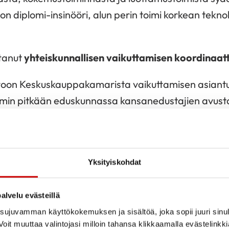
on diplomi-insinööri, alun perin toimi korkean tekn
ttanut
yhteiskunnallisen vaikuttamisen koordinaat
ittoon Keskuskauppakamarista vaikuttamisen asiantu
mmin pitkään eduskunnassa kansanedustajien avusta
llström ja Jaana Laitinen-Pesola). Hän on tehnyt m
n hän on valtiotieteen maisteri ja opiskelee parhail
Yksityiskohdat
ydänliiton laaja-alainen työ sydänterveyden edistä
misen eteen on tehnyt häneen suuren vaikutuksen. 
alvelu evästeillä
yttää kokemustaan ja osaamistaan tähän tärkeään
ujuvamman käyttökokemuksen ja sisältöä, joka sopii juuri sinul
lta erittäin tärkeä vuosi, kun uudet hyvinvointialuee
oit muuttaa valintojasi milloin tahansa klikkaamalla evästelinkk