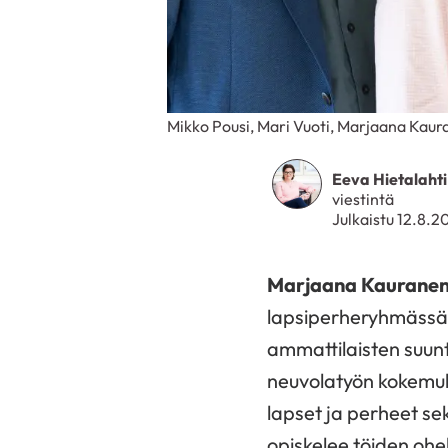
Mikko Pousi, Mari Vuoti, Marjaana Kaura
Eeva Hietalahti
viestintä
Julkaistu 12.8.2
Marjaana Kaurane
lapsiperheryhmässä.
ammattilaisten suun
neuvolatyön kokemuk
lapset ja perheet s
opiskelee töiden ohel