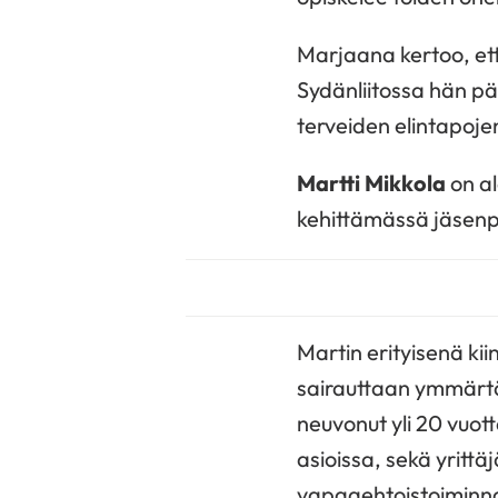
Marjaana kertoo, että
Sydänliitossa hän pä
terveiden elintapoj
Martti Mikkola
on al
kehittämässä jäsenp
Martin erityisenä kii
sairauttaan ymmärtä
neuvonut yli 20 vuott
asioissa, sekä yritt
vapaaehtoistoiminna