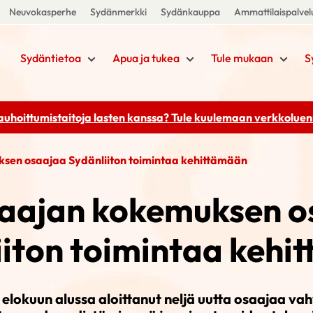
Neuvokasperhe
Sydänmerkki
Sydänkauppa
Ammattilaispalvel
Sydäntietoa
Apua ja tukea
Tule mukaan
S
rauhoittumistaitoja lasten kanssa? Tule kuulemaan
verkkoluenn
ksen osaajaa Sydänliiton toimintaa kehittämään
laajan kokemuksen 
iiton toimintaa kehi
 elokuun alussa aloittanut neljä uutta osaajaa v