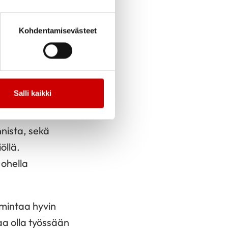
aakin pitää huolen,
altakunnan tasollakin.
Kohdentamisevästeet
in kuuluvat
Salli kaikki
toteuttaminen,
musta
nnista, sekä
öllä.
 ohella
imintaa hyvin
a olla työssään