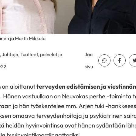
nen ja Martti Mikkola
, Johtaja, Tuotteet, palvelut ja
Jaa
Jaa Whatsapp
Jaa Fa
022
sivu
n
on aloittanut
terveyden edistämisen ja viestinnän
 Hänen vastuullaan on Neuvokas perhe -toiminta t
taan ja hän työskentelee mm. Arjen tuki -hankkeess
sen omaava terveydenhoitaja ja psykiatrinen saira
ekä heidän hyvinvointinsa ovat hänen sydäntään läh
la hyvinvointikoordinaattoriksi.