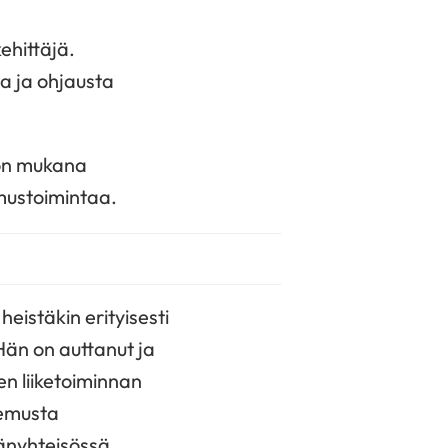
ehittäjä.
a ja ohjausta
on mukana
mustoimintaa.
eistäkin erityisesti
än on auttanut ja
en liiketoiminnan
kemusta
änyhteisössä.