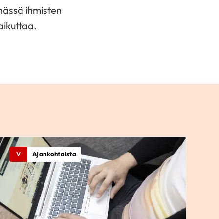
mässä ihmisten
vaikuttaa.
V
Ajankohtaista