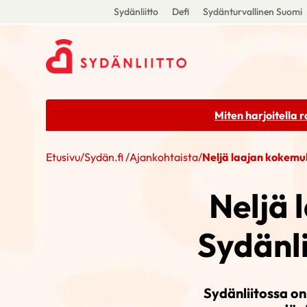
Sydänliitto
Defi
Sydänturvallinen Suomi
Miten harjoitella 
Etusivu
/
Sydän.fi
/
Ajankohtaista
/
Neljä laajan kokemu
Neljä 
Sydänl
Sydänliitossa on