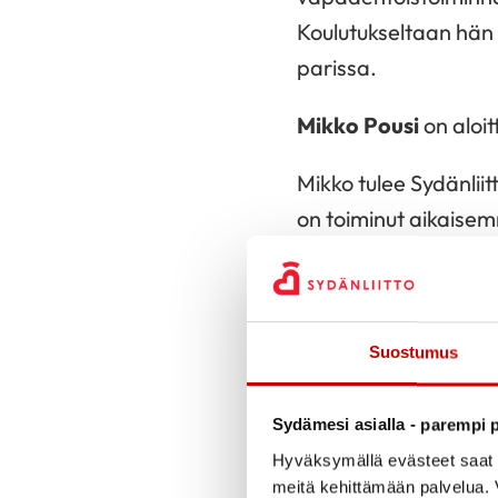
Koulutukseltaan hän 
parissa.
Mikko Pousi
on aloi
Mikko tulee Sydänli
on toiminut aikaise
Marjo-Matikainen-Ka
töitä. Koulutukseltaa
journalismia.
Suostumus
Mikko toteaa, että S
sairastuneiden tuke
Sydämesi asialla - parempi p
mahdollisuudesta kä
Hyväksymällä evästeet saat s
vaikuttamistyön kanna
meitä kehittämään palvelua. V