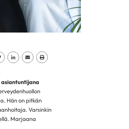
cebook
Jaa Twitter
Jaa Linkedin
Jaa Email
Jaa Print
 asiantuntijana
erveydenhuollon
a. Hän on pitkän
anhoitaja. Varsinkin
ellä. Marjaana