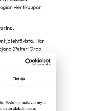
ologian vientikaupan
torina
.
ntijatehtävistä. Hän
jana (Petteri Orpo,
yös toimittajan
laan työn ohella myös
Tietoja
misen ja
Hän on innoissaan
 työhön. Edessä on
le. Evästeet auttavat myös
t ovat juuri
iä sivun alakulmassa.