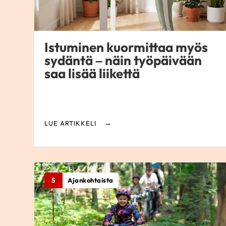
Istuminen kuormittaa myös
sydäntä – näin työpäivään
saa lisää liikettä
LUE ARTIKKELI
S
Ajankohtaista