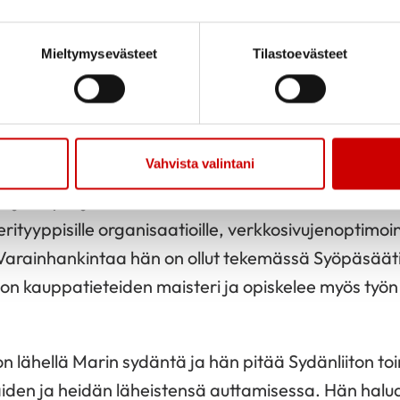
a eduskuntavaalit käydään ensi keväänä. Mikko halu
hva vaikuttaja niin paikallisella, alueellisella kuin v
Mieltymysevästeet
Tilastoevästeet
anut
digitaalisen varainhankinnan asiantuntijana
 digitaalisen markkinoinnin osaaja, jonka vahvuuksi
Vahvista valintani
noinninsuunnittelu, monikanavaisten kampanjoiden 
M ja käyttäjäkeskeinensuunnittelu. Hänellä on koke
rityyppisille organisaatioille, verkkosivujenoptimoi
Varainhankintaa hän on ollut tekemässä Syöpäsääti
on kauppatieteiden maisteri ja opiskelee myös työn
 lähellä Marin sydäntä ja hän pitää Sydänliiton to
iden ja heidän läheistensä auttamisessa. Hän halua