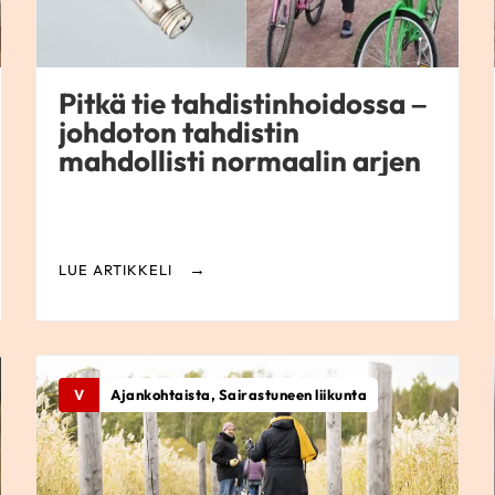
Pitkä tie tahdistinhoidossa –
johdoton tahdistin
mahdollisti normaalin arjen
LUE ARTIKKELI
V
Ajankohtaista, Sairastuneen liikunta