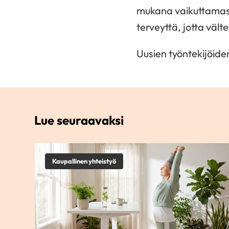
mukana vaikuttamass
terveyttä, jotta välte
Uusien työntekijöide
Lue seuraavaksi
Kaupallinen yhteistyö