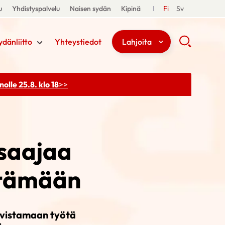
u
Yhdistyspalvelu
Naisen sydän
Kipinä
Fi
Sv
ydänliitto
Yhteystiedot
Lahjoita
olle 25.8. klo 18
>>
osaajaa
ttämään
ahvistamaan työtä