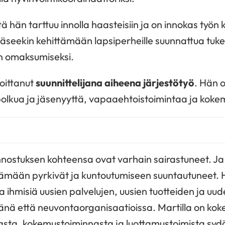
 hän tarttuu innolla haasteisiin ja on innokas työn k
äseekin kehittämään lapsiperheille suunnattua tuke
en omaksumiseksi.
oittanut
suunnittelijana aiheena järjestötyö
. Hän 
olkua ja jäsenyyttä, vapaaehtoistoimintaa ja koke
nnostuksen kohteensa ovat varhain sairastuneet. Ja h
mään pyrkivät ja kuntoutumiseen suuntautuneet. H
a ihmisiä uusien palvelujen, uusien tuotteiden ja uud
äjänä että neuvontaorganisaatioissa. Martilla on ko
sta, kokemustoiminnasta ja luottamustoimista syd