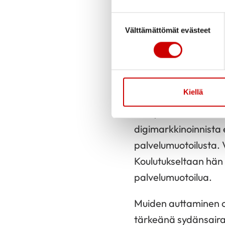
aloittaneet työnsä j
Suostumuksen valinta
että Sydänliitto on va
Välttämättömät evästeet
Mari Vuoti
on aloitt
Mari on monipuolinen
Kiellä
digitaalisen markki
analytiikka, SEO, SE
digimarkkinoinnista e
palvelumuotoilusta. 
Koulutukseltaan hän 
palvelumuotoilua.
Muiden auttaminen on
tärkeänä sydänsaira