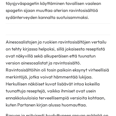
täysjyväspagetin käyttäminen tavallisen vaalean
spagetin sijaan muuttaa aterian ravintosisältöä
sydänterveyden kannalta suotuisammaksi.
Ainesosalistojen ja ruokien ravintosisältöjen vertailu
on tehty kirjassa helpoksi, sillä jokaisesta reseptistä
ovat näkyvillä sekä alkuperäisen että tuunatun
version ainesosalistat ja ravintosisältö.
Ravintosisältöihin oli tosin paikoin eksynyt virheellisiä
merkintöjä, jotka voivat hämmentää lukijaa.
Herkullisen näköiset kuvat lisäävät intoa kokeilla
tuunattuja reseptejä, vaikka ihmiset ovat usein
ennakkoluuloisia terveellisempiä versioita kohtaan,
kuten Partanen kirjan alussa huomauttaa.
Rasvan ja erityisesti tyydyttyneen rasvan määrää on