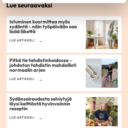
Lue seuraavaksi
Istuminen kuormittaa myös
sydäntä – näin työpäivään saa
lisää liikettä
LUE ARTIKKELI
Pitkä tie tahdistinhoidossa –
johdoton tahdistin mahdollisti
normaalin arjen
LUE ARTIKKELI
Sydänsairaudesta selviytyjä
löysi keittiöstä hyvinvoinnin
reseptin
LUE ARTIKKELI