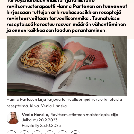
Terveystieteiden maisteri ja laillistettu
ravitsemusterapeutti Hanna Partanen on tuunannut
kirjassaan tuttujen arkiruokasuosikkien reseptejä
ravintoarvoiltaan terveellisemmiksi. Tuunatuissa
resepteissä korostuu rasvan määrän vähentäminen
ja ennen kaikkea sen laadun parantaminen.
Hanna Partasen kirja tarjoaa terveellisempiä versioita tutuista
resepteistä. Kuva: Venla Hanska
Venla Hanska
, Ravitsemustieteen maisteriopiskelija
Julkaistu 20.9.2023
Päivitetty 25.10.2023
Jaa Whatsapp
Jaa Facebook
Jaa Twitter
Jaa Linkedin
Jaa Email
Jaa Print