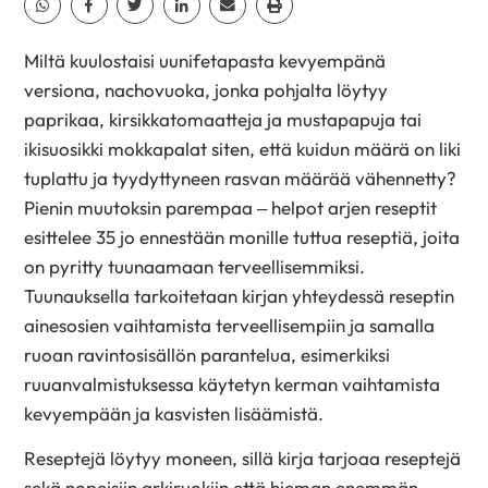
Miltä kuulostaisi uunifetapasta kevyempänä
versiona, nachovuoka, jonka pohjalta löytyy
paprikaa, kirsikkatomaatteja ja mustapapuja tai
ikisuosikki mokkapalat siten, että kuidun määrä on liki
tuplattu ja tyydyttyneen rasvan määrää vähennetty?
Pienin muutoksin parempaa – helpot arjen reseptit
esittelee 35 jo ennestään monille tuttua reseptiä, joita
on pyritty tuunaamaan terveellisemmiksi.
Tuunauksella tarkoitetaan kirjan yhteydessä reseptin
ainesosien vaihtamista terveellisempiin ja samalla
ruoan ravintosisällön parantelua, esimerkiksi
ruuanvalmistuksessa käytetyn kerman vaihtamista
kevyempään ja kasvisten lisäämistä.
Reseptejä löytyy moneen, sillä kirja tarjoaa reseptejä
sekä nopeisiin arkiruokiin että hieman enemmän