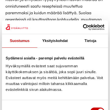
onnistuneesti saatu resepteissä muutettua
paremmaksi ja kuidun määrää lisättyä. Suolaa
resepteissä oli kauttaaltaan kohtuudella, muutamaa
reseptiä lukuun ottamatta. Joissakin tuunatuissa
versiossa suolaa oli saatu vähennettyä paljonkin
alkuperäiseen verrattuna, toisissa taas suolan määrä
Suostumus
Yksityiskohdat
Tietoja
pysyi samana tuunauksesta huolimatta.
Sydänmerkkituotteet apuna
Sydämesi asialla - parempi palvelu evästeillä
tuunauksessa
Hyväksymällä evästeet saat sujuvamman
käyttökokemuksen ja sisältöä, joka sopii juuri sinulle.
Kirjan alkukappaleista löytyvä havainnollistava
Evästeet auttavat myös meitä kehittämään palvelua. Voit
taulukko näyttää portaittain, miten tyydyttyneen
muuttaa valintojasi milloin tahansa klikkaamalla
rasvan määrä vähenee, kun esimerkiksi voi
evästelinkkiä sivun alakulmassa.
vaihdetaan leivontamargariiniin tai
pullomargariiniin. Kirjasta löytyy myös tarkat ohjeet
tutun ja turvallisen jauhelihan korvaamiseen
Suostumuksen valinta