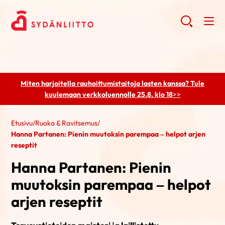
Miten harjoitella rauhoittumistaitoja lasten kanssa? Tule
kuulemaan
verkkoluennolle 25.8. klo 18
>>
Etusivu
/
Ruoka & Ravitsemus
/
Hanna Partanen: Pienin muutoksin parempaa – helpot arjen
reseptit
Hanna Partanen: Pienin
muutoksin parempaa – helpot
arjen reseptit