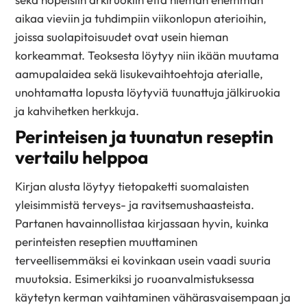
aikaa vieviin ja tuhdimpiin viikonlopun aterioihin,
joissa suolapitoisuudet ovat usein hieman
korkeammat. Teoksesta löytyy niin ikään muutama
aamupalaidea sekä lisukevaihtoehtoja aterialle,
unohtamatta lopusta löytyviä tuunattuja jälkiruokia
ja kahvihetken herkkuja.
Perinteisen ja tuunatun reseptin
vertailu helppoa
Kirjan alusta löytyy tietopaketti suomalaisten
yleisimmistä terveys- ja ravitsemushaasteista.
Partanen havainnollistaa kirjassaan hyvin, kuinka
perinteisten reseptien muuttaminen
terveellisemmäksi ei kovinkaan usein vaadi suuria
muutoksia. Esimerkiksi jo ruoanvalmistuksessa
käytetyn kerman vaihtaminen vähärasvaisempaan ja