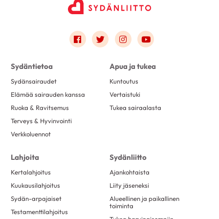
Link to facebook
Link to twitter
Link to instagram
Link to youtube
Sydäntietoa
Apua ja tukea
Sydänsairaudet
Kuntoutus
Elämää sairauden kanssa
Vertaistuki
Ruoka & Ravitsemus
Tukea sairaalasta
Terveys & Hyvinvointi
Verkkoluennot
Lahjoita
Sydänliitto
Kertalahjoitus
Ajankohtaista
Kuukausilahjoitus
Liity jäseneksi
Sydän-arpajaiset
Alueellinen ja paikallinen
toiminta
Testamenttilahjoitus
Tukea harvinaisempiin