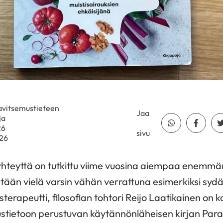
Ravitsemustieteen
Jaa
ja
Jaa Whatsapp
Jaa Fa
26
sivu
026
 yhteyttä on tutkittu viime vuosina aiempaa enemmä
etään
vielä varsin
vähän
verrattuna
esimerkiksi syd
usterapeutti, filosofian tohtori Reijo Laatikainen on
stietoon perustuvan käytännönläheisen
kirjan
Para