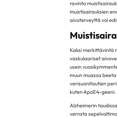
ravinto muistisairau
muistisairauksien
en
aivoterveyttä voi ed
Muistisair
Kaksi merkittävintä m
vaskulaariset aivover
usein vuosikymmenten
muun muassa beeta-am
verisuonitautien peri
kuten ApoE4-geeni.
Alzheimerin taudissa
verrata sepelvaltim