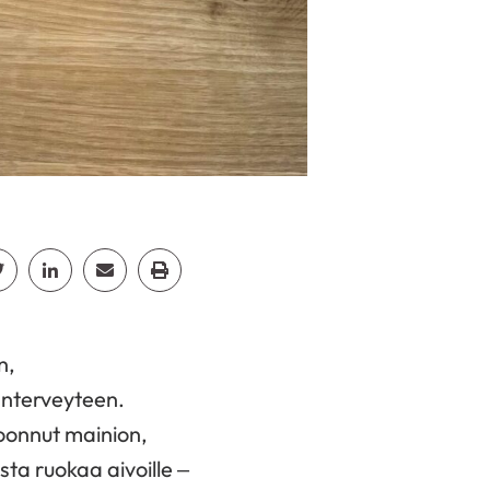
cebook
Jaa Twitter
Jaa Linkedin
Jaa Email
Jaa Print
n,
än
terveyteen
.
 koonnut mainion,
sta ruokaa aivoille –