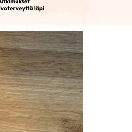
tutkimukset
ivoterveyttä läpi