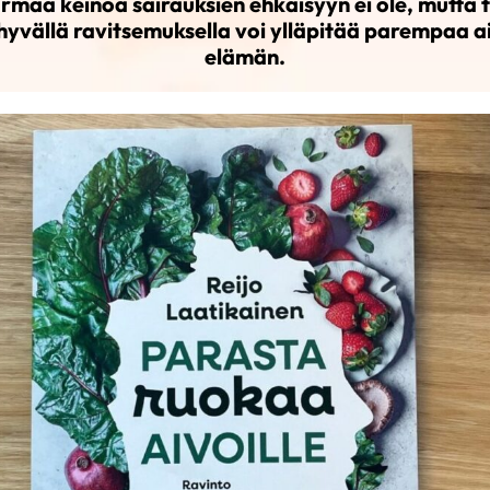
rmaa keinoa sairauksien ehkäisyyn ei ole, mutta 
 hyvällä ravitsemuksella voi ylläpitää parempaa a
elämän.