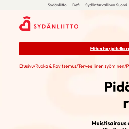
Sydänliitto
Defi
Sydänturvallinen Suomi
Miten harjoitella 
Etusivu
/
Ruoka & Ravitsemus
/
Terveellinen syöminen
/
P
Pid
Muistisairaus 