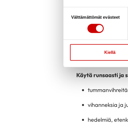
Ravitsemus
Suostumuksen valinta
MIND-ruokavalio on 
Välttämättömät evästeet
perinteiseen Välime
aiheesta kuitenkin v
mukaisesti syöminen
Kiellä
Aivoterveellinen, m
Käytä runsaasti ja s
tummanvihreitä k
vihanneksia ja 
hedelmiä, etenk