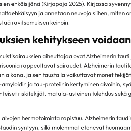
ksien ehkäisijänä
(Kirjapaja 2025)
.
Kirjassa
syvenny
nalta
ehkäisyyn
ja annetaan neuvoja siihen, miten o
istää ravitsemuksen keinoin.
auksien kehitykseen voidaan
uistisairauksien aiheuttajaa ovat Alzheimerin tauti 
isuonia rappeuttavat sairaudet. Alzheimerin tauti ke
 aikana, ja sen taustalla vaikuttavat monet tekijät.
yloidin ja tau-proteiinin kertyminen aivoihin, sy
nteiset riskitekijät, matala-asteinen tulehdus sekä g
 aivojen hermotoiminta rapistuu. Alzheimerin taudin
otaudin syntyyn, sillä molemmat etenevät huomaam