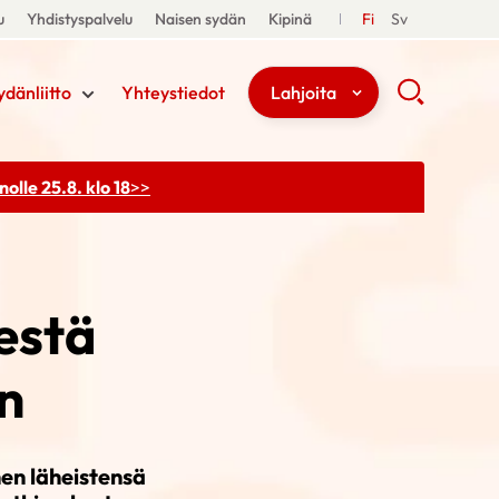
u
Yhdistyspalvelu
Naisen sydän
Kipinä
Fi
Sv
ydänliitto
Yhteystiedot
Lahjoita
olle 25.8. klo 18
>>
estä
n
nen läheistensä