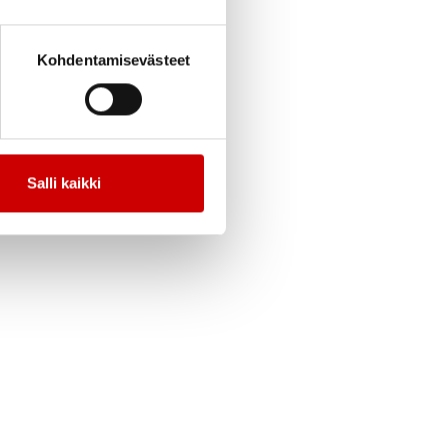
. Se perustuu
Kohdentamisevästeet
oon. Tutkimukset
emussuositusten
.
Salli kaikki