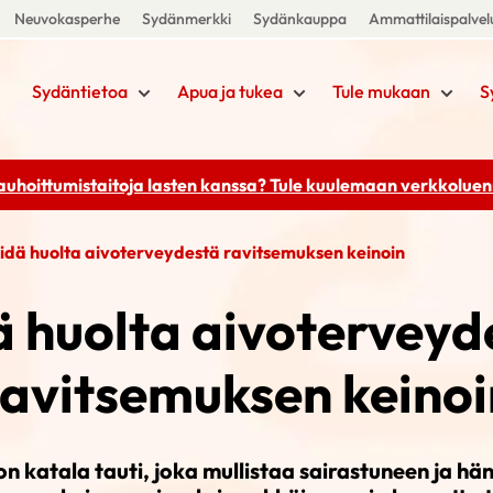
Neuvokasperhe
Sydänmerkki
Sydänkauppa
Ammattilaispalvel
Sydäntietoa
Apua ja tukea
Tule mukaan
S
rauhoittumistaitoja lasten kanssa? Tule kuulemaan
verkkoluenn
idä huolta aivoterveydestä ravitsemuksen keinoin
ä huolta aivoterveyd
ravitsemuksen keinoi
on katala tauti, joka mullistaa sairastuneen ja hä