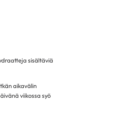
hydraatteja sisältäviä
itkän aikavälin
äivänä viikossa syö