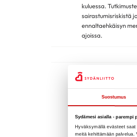
kuluessa. Tutkimuste
sairastumisriskistä 
ennaltaehkäisyn merk
ajoissa.
Vaskulaarisessa muis
muistisairauksissa o
esimerkiksi aivovere
Suostumus
parempana kuin Alzhe
kuin sydän- ja verisu
Sydämesi asialla - parempi p
hallinta tärkeää my
Hyväksymällä evästeet saat s
meitä kehittämään palvelua. V