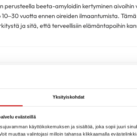
n perusteella beeta-amyloidin kertyminen aivoihin vo
jo 10–30 vuotta ennen oireiden ilmaantumista. Tämä
itystä ja sitä, että terveellisiin elämäntapoihin k
tisairaudessa aivoverisuonet rapistuvat. Vaskulaar
ireet voivat ilmaantua nopeammin, jopa päivien tai v
nkiertohäiriön jälkeen, mutta muisti saattaa säily
Yksityiskohdat
imerin taudissa. Koska sairauden taustalla ovat us
onitaudeissa, on näiden riskitekijöiden
alvelu evästeillä
ös aivoterveyden kannalta.
ujuvamman käyttökokemuksen ja sisältöä, joka sopii juuri sinul
oit muuttaa valintojasi milloin tahansa klikkaamalla evästelinkk