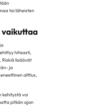
tään
maa tai läheisten
 vaikuttaa
ja
hittyy hitaasti,
 Riskiä lisäävät
dän- ja
eneettinen alttius,
 kehitystä voi
atta pitkän ajan