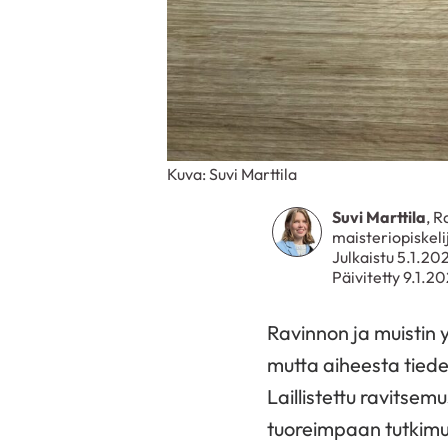
Kuva: Suvi Marttila
Suvi Marttila
, 
maisteriopiskeli
Julkaistu 5.1.20
Päivitetty 9.1.2
Ravinnon ja muistin
mutta
aiheesta
tied
Laillistettu ravitsem
tuoreimpaan tutkimu