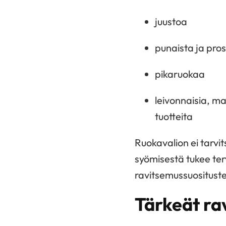
juustoa
punaista ja pros
pikaruokaa
leivonnaisia, mak
tuotteita
Ruokavalion ei tarvit
syömisestä tukee ter
ravitsemussuosituste
Tärkeät rav