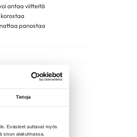
i antaa viitteitä
 korostaa
annattaa panostaa
isissa
iikkojen kuluessa
ä pidempään
Tietoja
ein samat tekijät
le. Evästeet auttavat myös
iä sivun alakulmassa.