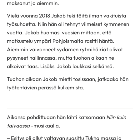
maksanut jo aiemmin.
Vielä vuonna 2018 Jakob teki töitä ilman vakituista
työsuhdetta. Niin hän oli tehnyt viimeiset kymmenen
vuotta. Jakob huomasi vuosien mittaan, että
matkustelu ympäri Pohjoismaita rasitti häntä.
Aiemmin vaivanneet sydämen rytmihäiriöt olivat
pysyneet hallinnassa, mutta tuohon aikaan ne
alkoivat taas. Lisäksi Jakob loukkasi selkänsä.
Tuohon aikaan Jakob mietti tosissaan, jatkaako hän
työtehtävien perässä kulkemista.
Aikansa pohdittuaan hän lähti katsomaan
Niin kuin
taivaassa
-musikaalia.
– Esitys oli ollut valtavan suosittu Tukholmassa ja