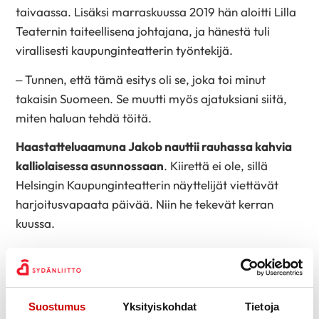
taivaassa. Lisäksi marraskuussa 2019 hän aloitti Lilla
Teaternin taiteellisena johtajana, ja hänestä tuli
virallisesti kaupunginteatterin työntekijä.
– Tunnen, että tämä esitys oli se, joka toi minut
takaisin Suomeen. Se muutti myös ajatuksiani siitä,
miten haluan tehdä töitä.
Haastatteluaamuna Jakob nauttii rauhassa kahvia
kalliolaisessa asunnossaan
. Kiirettä ei ole, sillä
Helsingin Kaupunginteatterin näyttelijät viettävät
harjoitusvapaata päivää. Niin he tekevät kerran
kuussa.
Musikaalin harjoitteluaika on ollut haastavaa, Jokob
myöntää. Kun harjoitukset alkoivat, ensi-iltapäivä oli
vielä koronarajoitusten takia avoin. Lisäksi koronan
Suostumus
Yksityiskohdat
Tietoja
toinen aalto oli pahimmillaan. Vain pieni ryhmä