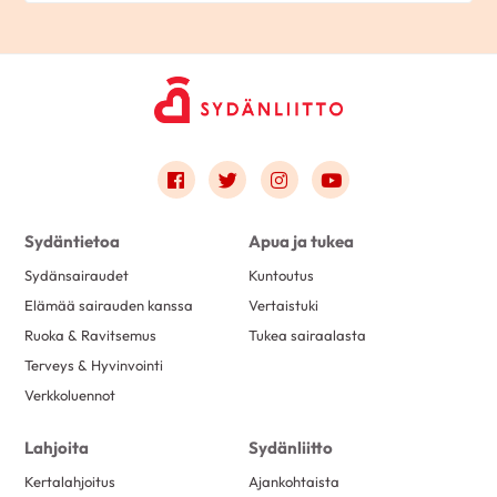
Link to facebook
Link to twitter
Link to instagram
Link to youtube
Sydäntietoa
Apua ja tukea
Sydänsairaudet
Kuntoutus
Elämää sairauden kanssa
Vertaistuki
Ruoka & Ravitsemus
Tukea sairaalasta
Terveys & Hyvinvointi
Verkkoluennot
Lahjoita
Sydänliitto
Kertalahjoitus
Ajankohtaista