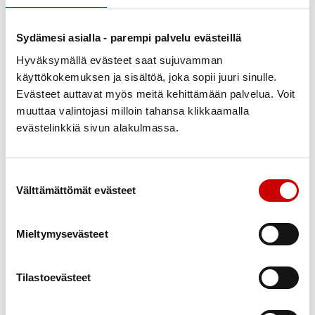
harjoitteli samaan aikaan.
– Oli kuitenkin ihana tunne, kun sain olla ihmisten
Sydämesi asialla - parempi palvelu evästeillä
kanssa ja harjoitella, Jakob sanoo.
Hyväksymällä evästeet saat sujuvamman
käyttökokemuksen ja sisältöä, joka sopii juuri sinulle.
Hän on tyytyväinen, kun saa nyt olla pidempään
Evästeet auttavat myös meitä kehittämään palvelua. Voit
samassa teatterissa ja oppii tuntemaan työntekijät.
muuttaa valintojasi milloin tahansa klikkaamalla
Niin tulee aina parempi lopputulos, hän perustelee.
evästelinkkiä sivun alakulmassa.
Niin kuin taivaissa -musikaalissa välittyy se, miten
ihmiset välittävät toisistaan, Jakob kuvailee esityksen
Suostumuksen valinta
perusideaa.
Välttämättömät evästeet
– Miten asiat muuttuvat tässä esityksessä, on se hieno
Mieltymysevästeet
asia. Me tarvitsemme lämminhenkisisä tarinoita,
jotka koskettavat meitä kaikkia. Tarinoita, jotka
antavat toivoa.
Tilastoevästeet