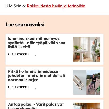
Ulla Sainio:
Rakkaudesta kuviin ja tarinoihin
Lue seuraavaksi
Istuminen kuormittaa myös
sydäntä – näin työpäivään saa
lisää liikettä
LUE ARTIKKELI
Pitkä tie tahdistinhoidossa –
johdoton tahdistin mahdollisti
normaalin arjen
LUE ARTIKKELI
Antaa palaa! - Värit palasivat
Liisan elämään