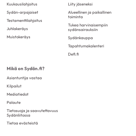
Kuukausilahjoitus
Liity jäseneksi
Sydän-arpajaiset
Alueellinen ja paikallinen
toiminta
Testamenttilahjoitus
Tukea harvinaisempiin
Juhlakeräys
sydänsairauksiin
Muistokeräys
Sydänkauppa
Tapahtumakalenteri
Defi.fi
Mikä on Sydän.fi?
Asiantuntija vastaa
Kilpailut
Mediatiedot
Palaute
Tietosuoja ja saavutettavuus
Sydänliitossa
Tietoa evästeistä