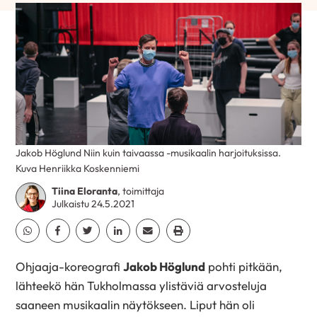
Jakob Höglund Niin kuin taivaassa -musikaalin harjoituksissa.
Kuva Henriikka Koskenniemi
Tiina Eloranta
, toimittaja
Julkaistu 24.5.2021
Jaa Whatsapp
Jaa Facebook
Jaa Twitter
Jaa Linkedin
Jaa Email
Jaa Print
Ohjaaja-koreografi
Jakob Höglund
pohti pitkään,
lähteekö hän Tukholmassa ylistäviä arvosteluja
saaneen musikaalin näytökseen. Liput hän oli