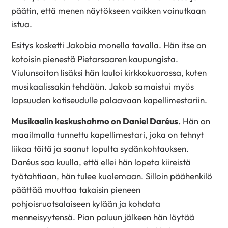
päätin, että menen näytökseen vaikken voinutkaan
istua.
Esitys kosketti Jakobia monella tavalla. Hän itse on
kotoisin pienestä Pietarsaaren kaupungista.
Viulunsoiton lisäksi hän lauloi kirkkokuorossa, kuten
musikaalissakin tehdään. Jakob samaistui myös
lapsuuden kotiseudulle palaavaan kapellimestariin.
Musikaalin keskushahmo on Daniel Daréus.
Hän on
maailmalla tunnettu kapellimestari, joka on tehnyt
liikaa töitä ja saanut lopulta sydänkohtauksen.
Daréus saa kuulla, että ellei hän lopeta kiireistä
työtahtiaan, hän tulee kuolemaan. Silloin päähenkilö
päättää muuttaa takaisin pieneen
pohjoisruotsalaiseen kylään ja kohdata
menneisyytensä. Pian paluun jälkeen hän löytää