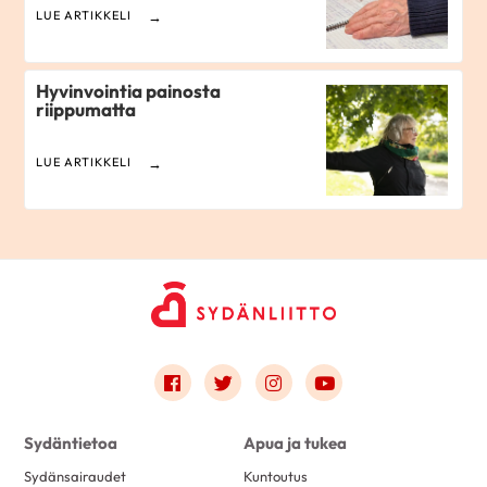
LUE ARTIKKELI
Hyvinvointia painosta
riippumatta
LUE ARTIKKELI
Link to facebook
Link to twitter
Link to instagram
Link to youtube
Sydäntietoa
Apua ja tukea
Sydänsairaudet
Kuntoutus