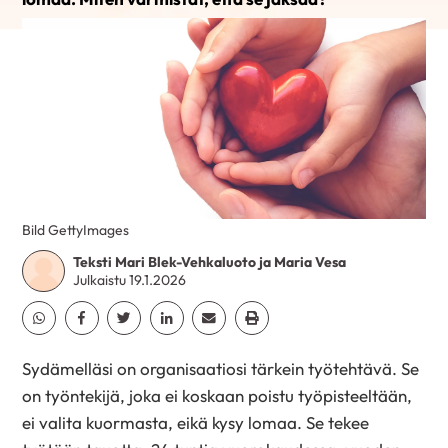
Bild GettyImages
Teksti Mari Blek-Vehkaluoto ja Maria Vesa
Julkaistu 19.1.2026
Jaa Whatsapp
Jaa Facebook
Jaa Twitter
Jaa Linkedin
Jaa Email
Jaa Print
Sydämelläsi on organisaatiosi tärkein työtehtävä. Se
on työntekijä, joka ei koskaan poistu työpisteeltään,
ei valita kuormasta, eikä kysy lomaa. Se tekee