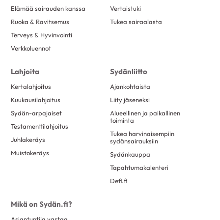
Elämää sairauden kanssa
Vertaistuki
Ruoka & Ravitsemus
Tukea sairaalasta
Terveys & Hyvinvointi
Verkkoluennot
Lahjoita
Sydänliitto
Kertalahjoitus
Ajankohtaista
Kuukausilahjoitus
Liity jäseneksi
Sydän-arpajaiset
Alueellinen ja paikallinen
toiminta
Testamenttilahjoitus
Tukea harvinaisempiin
Juhlakeräys
sydänsairauksiin
Muistokeräys
Sydänkauppa
Tapahtumakalenteri
Defi.fi
Mikä on Sydän.fi?
Asiantuntija vastaa