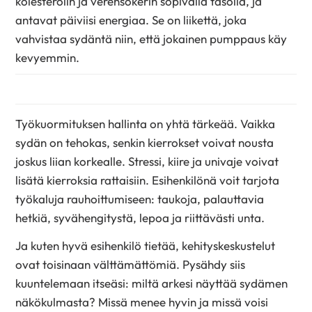
kolesterolin ja verensokerin sopivalla tasolla, ja
antavat päiviisi energiaa. Se on liikettä, joka
vahvistaa sydäntä niin, että jokainen pumppaus käy
kevyemmin.
Työkuormituksen hallinta on yhtä tärkeää. Vaikka
sydän on tehokas, senkin kierrokset voivat nousta
joskus liian korkealle. Stressi, kiire ja univaje voivat
lisätä kierroksia rattaisiin. Esihenkilönä voit tarjota
työkaluja rauhoittumiseen: taukoja, palauttavia
hetkiä, syvähengitystä, lepoa ja riittävästi unta.
Ja kuten hyvä esihenkilö tietää, kehityskeskustelut
ovat toisinaan välttämättömiä. Pysähdy siis
kuuntelemaan itseäsi: miltä arkesi näyttää sydämen
näkökulmasta? Missä menee hyvin ja missä voisi