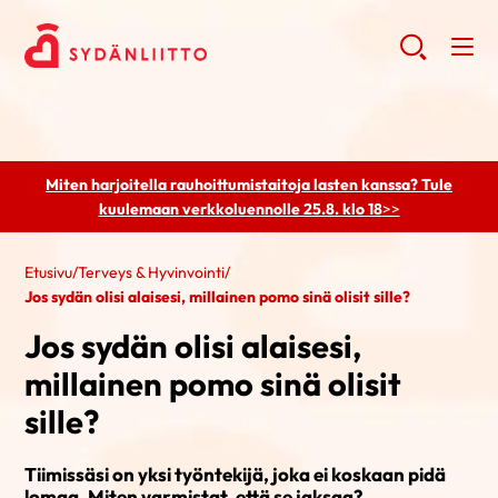
Miten harjoitella rauhoittumistaitoja lasten kanssa? Tule
kuulemaan
verkkoluennolle 25.8. klo 18
>>
Etusivu
/
Terveys & Hyvinvointi
/
Jos sydän olisi alaisesi, millainen pomo sinä olisit sille?
Jos sydän olisi alaisesi,
millainen pomo sinä olisit
sille?
Tiimissäsi on yksi työntekijä, joka ei koskaan pidä
lomaa. Miten varmistat, että se jaksaa?