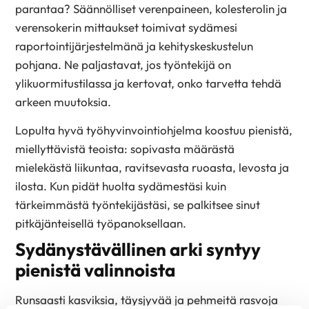
parantaa? Säännölliset verenpaineen, kolesterolin ja
verensokerin mittaukset toimivat sydämesi
raportointijärjestelmänä ja kehityskeskustelun
pohjana. Ne paljastavat, jos työntekijä on
ylikuormitustilassa ja kertovat, onko tarvetta tehdä
arkeen muutoksia.
Lopulta hyvä työhyvinvointi­ohjelma koostuu pienistä,
miellyttävistä teoista: sopivasta määrästä
mielekästä liikuntaa, ravitsevasta ruoasta, levosta ja
ilosta. Kun pidät huolta sydämestäsi kuin
tärkeimmästä työntekijästäsi, se palkitsee sinut
pitkäjänteisellä työpanoksellaan.
Sydänystävällinen arki syntyy
pienistä valinnoista
Runsaasti kasviksia, täysjyvää ja pehmeitä rasvoja