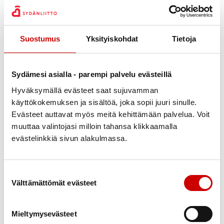
sisältävä ruokavalio tukee sydämen työtä joka päivä.
Liiku säännöllisesti ja monipuolisesti: päivän liikunta-
annoksen voi koostaa lyhyistäkin liikkumishetkistä.
Suostumus
Yksityiskohdat
Tietoja
Huolehdi palautumisesta: muista pysähtyä kiireen
keskellä ja nuku riittävästi.
Sydämesi asialla - parempi palvelu evästeillä
Kolme vinkkiä
Hyväksymällä evästeet saat sujuvamman
1 Arvosta itseäsi.
käyttökokemuksen ja sisältöä, joka sopii juuri sinulle.
Evästeet auttavat myös meitä kehittämään palvelua. Voit
Hyvä esihenkilö kohtelee tiimiään lempeästi – ja
muuttaa valintojasi milloin tahansa klikkaamalla
sama pätee itseesi. Tunnista vahvuutesi ja ole
evästelinkkiä sivun alakulmassa.
myötätuntoinen. Itsemyötätunto voi usein vähentää
stressiä ja edistää samalla sydämen hyvinvointia.
Suostumuksen valinta
2 Ole tietoinen arvoistasi.
Välttämättömät evästeet
Mikä on sinulle aidosti tärkeää? Kun arvot näkyvät
Mieltymysevästeet
arjen teoissa, hyvinvointi vahvistuu. Sydän tykkää