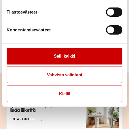
arjesta, joka on linjassa arvojesi kanssa.
Tilastoevästeet
3 Tunne terveysarvosi.
Sydänterveyden kannalta keskeiset mittarit ovat
Kohdentamisevästeet
verenpaine, kolesteroli ja verensokeri. Kun seuraat
niitä säännöllisesti, huomaat mahdolliset riskitekijät
ajoissa ja voit tukea sydäntäsi ennakoivasti.
Salli kaikki
Lue myös:
Pidä itsestäsi huolta
Vahvista valintani
Lue seuraavaksi
Kiellä
Istuminen kuormittaa myös
sydäntä – näin työpäivään saa
lisää liikettä
LUE ARTIKKELI