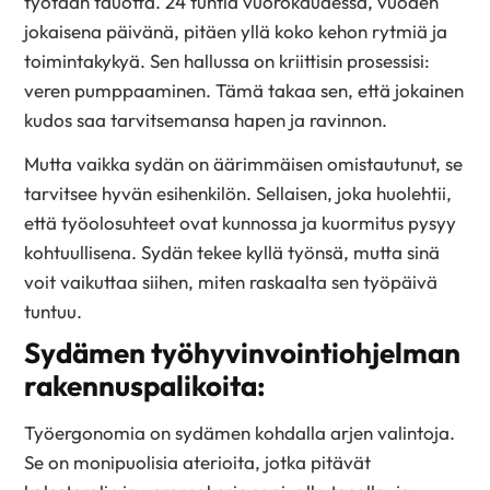
työtään tauotta. 24 tuntia vuoro­kaudessa, vuoden
jokaisena päivänä, pitäen yllä koko kehon rytmiä ja
toimintakykyä. Sen hallussa on kriittisin prosessisi:
veren pumppaaminen. Tämä takaa sen, että jokainen
kudos saa tarvitsemansa hapen ja ravinnon.
Mutta vaikka sydän on äärimmäisen omistautunut, se
tarvitsee hyvän esihenkilön. Sellaisen, joka huolehtii,
että työolosuhteet ovat kunnossa ja kuormitus pysyy
kohtuullisena. Sydän tekee kyllä työnsä, mutta sinä
voit vaikuttaa siihen, miten raskaalta sen työpäivä
tuntuu.
Sydämen työhyvinvointiohjelman
rakennuspalikoita:
Työergonomia on sydämen kohdalla arjen valintoja.
Se on monipuolisia aterioita, jotka pitävät