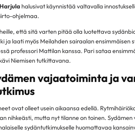
 Harjula
halusivat käynnistää valtavalla innostukse
irto-ohjelmaa.
ille, että sitä varten pitää olla luotettava sydänbi
ki ja laati myös Meilahden sairaalan ensimmäisen s
ssä professori Mattilan kanssa. Pari sataa ensimm
 kävi Niemisen tutkittavana.
ydämen vajaatoiminta ja v
utkimus
eet ovat olleet usein aikaansa edellä. Rytmihäiriök
aan nihkeästi, mutta nyt tilanne on toinen. Sydäme
omalaiselle sydäntutkimukselle huomattavaa kansain