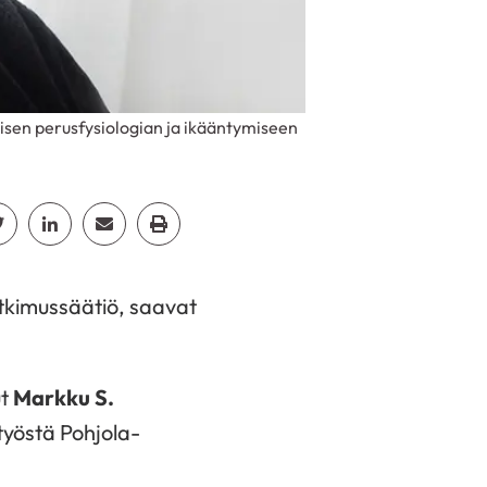
isen perusfysiologian ja ikääntymiseen
cebook
Jaa Twitter
Jaa Linkedin
Jaa Email
Jaa Print
utkimussäätiö, saavat
ut
Markku S.
työstä Pohjola-