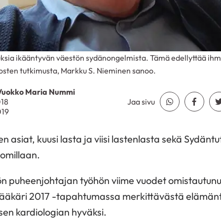
imuksia ikääntyvän väestön sydänongelmista. Tämä edellyttää ihm
tosten tutkimusta, Markku S. Nieminen sanoo.
t Vuokko Maria Nummi
018
Jaa sivu
Jaa Whatsapp
Jaa Fa
019
 asiat, kuusi lasta ja viisi lastenlasta sekä Sydänt
 omillaan.
n puheenjohtajan työhön viime vuodet omistautun
 Lääkäri 2017 -tapahtumassa merkittävästä elämän
sen kardiologian hyväksi.