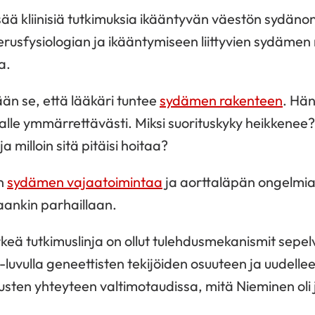
sää kliinisiä tutkimuksia ikääntyvän väestön sydän
erusfysiologian ja ikääntymiseen liittyvien sydämen 
a.
ään se, että lääkäri tuntee
sydämen rakenteen
. Hä
aalle ymmärrettävästi. Miksi suorituskyky heikkene
a milloin sitä pitäisi hoitaa?
n
sydämen vajaatoimintaa
ja aorttaläpän ongelmia
taankin parhaillaan.
rkeä tutkimuslinja on ollut tulehdusmekanismit sepe
luvulla geneettisten tekijöiden osuuteen ja uudell
dusten yhteyteen valtimotaudissa, mitä Nieminen oli 