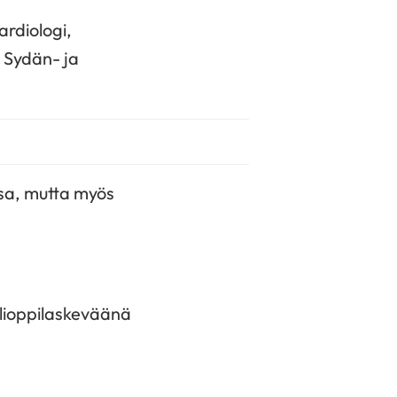
ardiologi,
n Sydän- ja
ssa, mutta myös
ylioppilaskeväänä