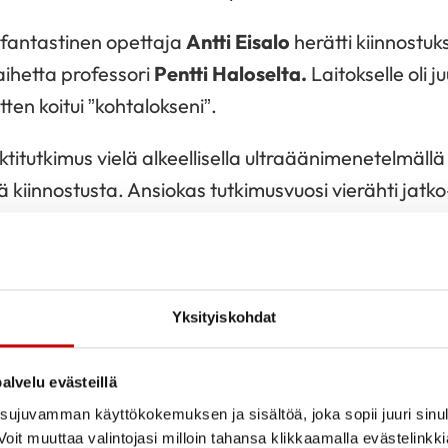
n fantastinen opettaja
Antti Eisalo
herätti kiinnostuk
ihetta professori
Pentti Haloselta.
Laitokselle oli j
itten koitui ”kohtalokseni”.
itutkimus vielä alkeellisella ultraäänimenetelmällä 
ä kiinnostusta. Ansiokas tutkimusvuosi vierähti jatk
attina Harvardissa.
oi verenpaineesta
Yksityiskohdat
is-Karjala-projektin aikana noussut keskeiseksi syd
sori
Pentti Siltanen
pyysi Niemistä mukaan silloisen S
alvelu evästeillä
ainen sydän -projektiin.
ujuvamman käyttökokemuksen ja sisältöä, joka sopii juuri sinul
oit muuttaa valintojasi milloin tahansa klikkaamalla evästelinkk