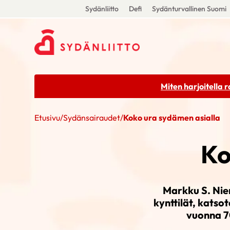
Sydänliitto
Defi
Sydänturvallinen Suomi
Miten harjoitella 
Etusivu
/
Sydänsairaudet
/
Koko ura sydämen asialla
Ko
Markku S. Nie
kynttilät, katso
vuonna 70