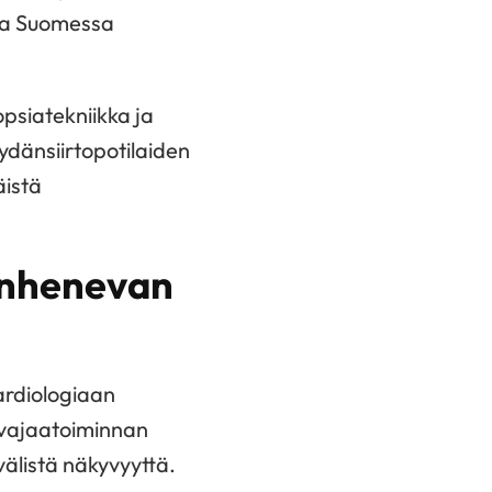
lla Suomessa
opsiatekniikka ja
ydänsiirtopotilaiden
äistä
anhenevan
ardiologiaan
n vajaatoiminnan
välistä näkyvyyttä.