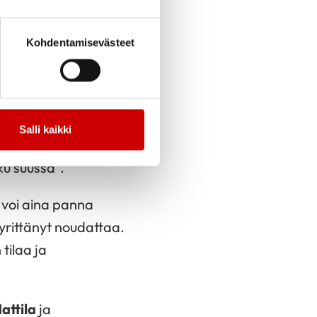
en kirjoitti
styksissä ja
Kohdentamisevästeet
alvelusta
 teki yhteistyötä
ksessa.
Salli kaikki
ku suussa”.
e voi aina panna
 yrittänyt noudattaa.
tilaa ja
attila
ja