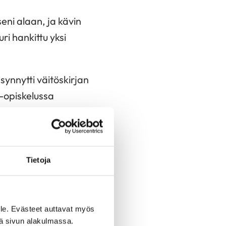
seni alaan, ja kävin
uuri hankittu yksi
synnytti väitöskirjan
o-opiskelussa
Tietoja
änterveyden huoleksi
ydäntautiliiton
le. Evästeet auttavat myös
iä sivun alakulmassa.