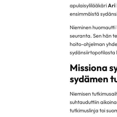
apulaisylilääkäri
Ari
ensimmäistä sydänsi
Nieminen huomautti he
seuranta. Sen hän te
hoito-ohjelman yhde
sydänsiirtopotilasta
Missiona s
sydämen t
Niemisen tutkimusaih
suhtauduttiin aikoin
tutkimuslinja toi su