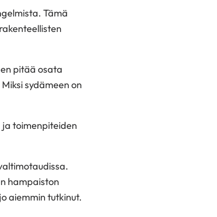
ongelmista. Tämä
rakenteellisten
nen pitää osata
e? Miksi sydämeen on
 ja toimenpiteiden
lvaltimotaudissa.
een hampaiston
jo aiemmin tutkinut.