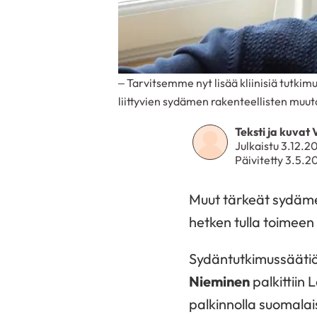
– Tarvitsemme nyt lisää kliinisiä tutk
liittyvien sydämen rakenteellisten muu
Teksti ja kuva
Julkaistu 3.12.2
Päivitetty 3.5.2
Muut tärkeät sydämen
hetken tulla toimeen
Sydäntutkimussäätiö
Nieminen
palkittiin
palkinnolla suomalai