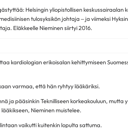
ästyttää: Helsingin yliopistollisen keskussairaalan k
 medisiinisen tulosyksikön johtaja – ja viimeksi Hyksi
aja. Eläkkeelle Nieminen siirtyi 2016.
ttaa kardiologian erikoisalan kehittymiseen Suome
lainkaan varmaa, että hän ryhtyy lääkäriksi.
nä ja pääsinkin Teknilliseen korkeakouluun, mutta 
in lääkikseen, Nieminen muistelee.
intaan vaikutti kuitenkin lopulta sattuma.