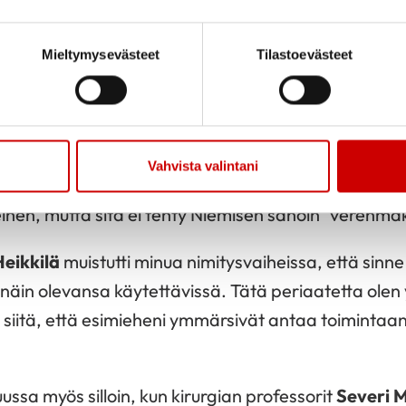
eistyö Sydänliiton ja sydänyhdistysten kanssa. Niemin
 verenpaineohjelman ja luennoi verenpaineesta yhdi
Mieltymysevästeet
Tilastoevästeet
tiedekunnassa.
sa lääkintäkenraali
Kimmo Koskenvuo
tilasi asep
eltä puolustusvoimien verenpaineohjelman. Nieminen
nssa myös varusmiesten sydänlihastulehdustutkimu
Vahvista valintani
einen, mutta sitä ei tehty Niemisen sanoin ”verenma
Heikkilä
muistutti minua nimitysvaiheissa, että sinn
 näin olevansa käytettävissä. Tätä periaatetta olen
n siitä, että esimieheni ymmärsivät antaa toimintaan 
ussa myös silloin, kun kirurgian professorit
Severi M