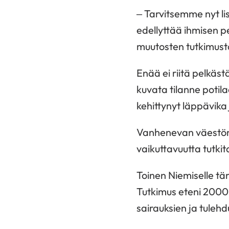
– Tarvitsemme nyt li
edellyttää ihmisen p
muutosten tutkimust
Enää ei riitä pelkäst
kuvata tilanne potil
kehittynyt läppävika j
Vanhenevan väestö
vaikuttavuutta tutki
Toinen Niemiselle tä
Tutkimus eteni 2000-
sairauksien ja tuleh