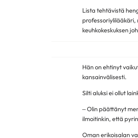
Lista tehtävistä heng
professoriylilääkäri,
keuhkokeskuksen joht
Hän on ehtinyt vaiku
kansainvälisesti.
Silti aluksi ei ollut 
– Olin päättänyt men
ilmoitinkin, että pyr
Oman erikoisalan val