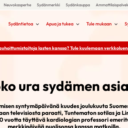
Neuvokasperhe
Sydänmerkki
Sydänkauppa
Ammattilaispalvel
Sydäntietoa
Apua ja tukea
Tule mukaan
S
rauhoittumistaitoja lasten kanssa? Tule kuulemaan
verkkoluenn
ko ura sydämen asia
misen syntymäpäivänä kuudes joulukuuta Suome
taan televisiosta paraati, Tuntematon sotilas ja Li
 vuotta täyttävä kardiologian professori emerit
merkkipäivää puolisonsa kanssa matkoilla.