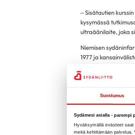
– Sisätautien kurssi
kysymässä tutkimusa
ultraäänilaite, joka s
Niemisen sydäninfarkt
1977 ja kansainvälist
Fullbright stipendia
Kaikki alk
Suostumus
Verenpaine
oli Pohjo
1970-luvulla. Profes
Sydämesi asialla - parempi p
tutkimusasemalle Pun
Hyväksymällä evästeet saat s
meitä kehittämään palvelua. V