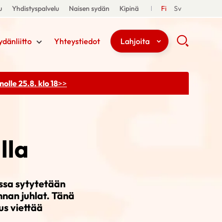
u
Yhdistyspalvelu
Naisen sydän
Kipinä
Fi
Sv
ydänliitto
Yhteystiedot
Lahjoita
olle 25.8. klo 18
>>
lla
ssa sytytetään
nnan juhlat. Tänä
us viettää