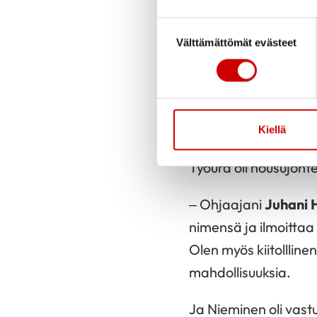
Tästä alkoi pitkä yht
Sydänliitolle Suomen
Suostumuksen valinta
Välttämättömät evästeet
lääketieteellisessä 
Seuraavassa vaihees
suorittavalta Niemis
puolustusvoimien ka
Kiellä
Työura oli nousujoht
– Ohjaajani
Juhani 
nimensä ja ilmoittaa
Olen myös kiitollline
mahdollisuuksia.
Ja Nieminen oli vastu