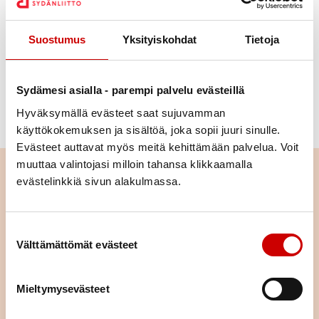
siitä hyvää huolta.
Puhun itselleni kuin ystävälle. Kannustan ja
Suostumus
Yksityiskohdat
Tietoja
huomaan onnistumiset.
Olen riittävä ja hyvä juuri tällaisena kuin olen.
Sydämesi asialla - parempi palvelu evästeillä
Lue lisää
Neuvokas perhe – Omannäköistä
Hyväksymällä evästeet saat sujuvamman
hyvinvointia perheille
käyttökokemuksen ja sisältöä, joka sopii juuri sinulle.
Evästeet auttavat myös meitä kehittämään palvelua. Voit
muuttaa valintojasi milloin tahansa klikkaamalla
Lue seuraavaksi
evästelinkkiä sivun alakulmassa.
Istuminen kuormittaa myös
sydäntä – näin työpäivään saa
Suostumuksen valinta
lisää liikettä
Välttämättömät evästeet
LUE ARTIKKELI
Mieltymysevästeet
Pitkä tie tahdistinhoidossa –