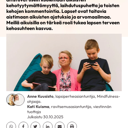
kehotyytymättömyyttä, laihdutuspuhetta ja toisten
kehojen kommentointia. Lapset ovat taitavia
aistimaan aikuisten ajatuksia ja arvomaailmaa.
Meillä aikuisilla on tärkeä rooli tukea lapsen terveen
kehosuhteen kasvua.
Anne Kuusisto
, lapsiperheasiantuntija, Mindfulness-
ohjaaja.
Kati Kuisma
, ravitsemusasiantuntija, viestinnän
tuottaja
Julkaistu 30.10.2025
Jaa Whatsapp
Jaa Facebook
Jaa Twitter
Jaa Linkedin
Jaa Email
Jaa Print