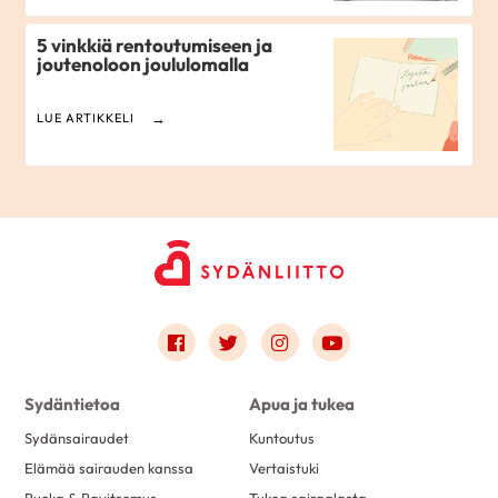
5 vinkkiä rentoutumiseen ja
joutenoloon joululomalla
LUE ARTIKKELI
Link to facebook
Link to twitter
Link to instagram
Link to youtube
Sydäntietoa
Apua ja tukea
Sydänsairaudet
Kuntoutus
Elämää sairauden kanssa
Vertaistuki