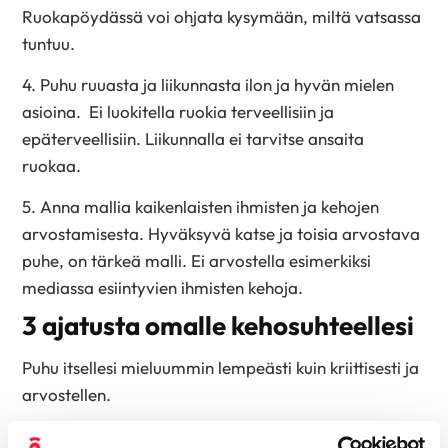
Ruokapöydässä voi ohjata kysymään, miltä vatsassa
tuntuu.
4. Puhu ruuasta ja liikunnasta ilon ja hyvän mielen
asioina. Ei luokitella ruokia terveellisiin ja
epäterveellisiin. Liikunnalla ei tarvitse ansaita
ruokaa.
5. Anna mallia kaikenlaisten ihmisten ja kehojen
arvostamisesta. Hyväksyvä katse ja toisia arvostava
puhe, on tärkeä malli. Ei arvostella esimerkiksi
mediassa esiintyvien ihmisten kehoja.
3 ajatusta omalle kehosuhteellesi
Puhu itsellesi mieluummin lempeästi kuin kriittisesti ja
arvostellen.
Oma kehoni on arvokas ja hyvä. Haluan pitää