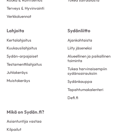
Ruoka & Ravitsemus
Tukea sairaalasta
Terveys & Hyvinvointi
Verkkoluennot
Lahjoita
Sydänliitto
Kertalahjoitus
Ajankohtaista
Kuukausilahjoitus
Liity jäseneksi
Sydän-arpajaiset
Alueellinen ja paikallinen
toiminta
Testamenttilahjoitus
Tukea harvinaisempiin
Juhlakeräys
sydänsairauksiin
Muistokeräys
Sydänkauppa
Tapahtumakalenteri
Defi.fi
Mikä on Sydän.fi?
Asiantuntija vastaa
Kilpailut