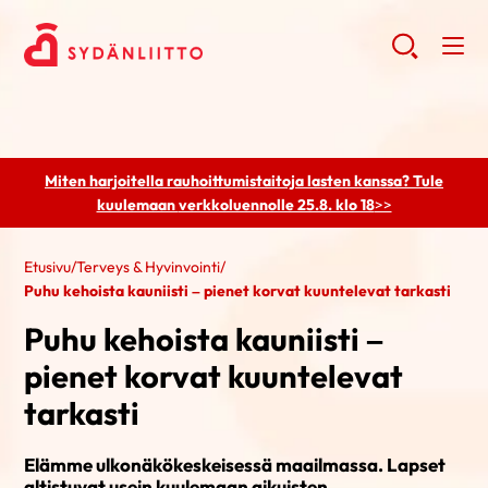
Miten harjoitella rauhoittumistaitoja lasten kanssa? Tule
kuulemaan
verkkoluennolle 25.8. klo 18
>>
Etusivu
/
Terveys & Hyvinvointi
/
Puhu kehoista kauniisti – pienet korvat kuuntelevat tarkasti
Puhu kehoista kauniisti –
pienet korvat kuuntelevat
tarkasti
Elämme ulkonäkökeskeisessä maailmassa. Lapset
altistuvat usein kuulemaan aikuisten