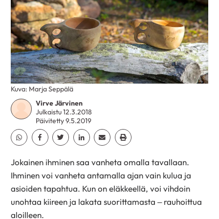
Kuva: Marja Seppälä
Virve Järvinen
Julkaistu 12.3.2018
Päivitetty 9.5.2019
Jaa Whatsapp
Jaa Facebook
Jaa Twitter
Jaa Linkedin
Jaa Email
Jaa Print
Jokainen ihminen saa vanheta omalla tavallaan.
Ihminen voi vanheta antamalla ajan vain kulua ja
asioiden tapahtua. Kun on eläkkeellä, voi vihdoin
unohtaa kiireen ja lakata suorittamasta – rauhoittua
aloilleen.