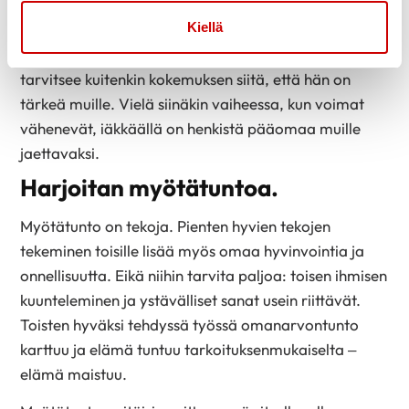
Kiellä
Vanhoja ihmisiä katsotaan monesti vastaanottavan,
hoivattavan ihmisen näkökulmasta. Jokainen ihminen
tarvitsee kuitenkin kokemuksen siitä, että hän on
tärkeä muille. Vielä siinäkin vaiheessa, kun voimat
vähenevät, iäkkäällä on henkistä pääomaa muille
jaettavaksi.
Harjoitan myötätuntoa.
Myötätunto on tekoja. Pienten hyvien tekojen
tekeminen toisille lisää myös omaa hyvinvointia ja
onnellisuutta. Eikä niihin tarvita paljoa: toisen ihmisen
kuunteleminen ja ystävälliset sanat usein riittävät.
Toisten hyväksi tehdyssä työssä omanarvontunto
karttuu ja elämä tuntuu tarkoituksenmukaiselta –
elämä maistuu.