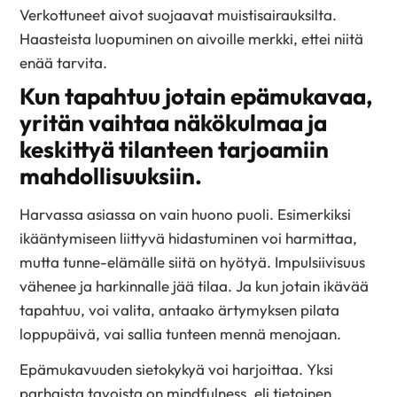
Verkottuneet aivot suojaavat muistisairauksilta.
Haasteista luopuminen on aivoille merkki, ettei niitä
enää tarvita.
Kun tapahtuu jotain epämukavaa,
yritän vaihtaa näkökulmaa ja
keskittyä tilanteen tarjoamiin
mahdollisuuksiin.
Harvassa asiassa on vain huono puoli. Esimerkiksi
ikääntymiseen liittyvä hidastuminen voi harmittaa,
mutta tunne-elämälle siitä on hyötyä. Impulsiivisuus
vähenee ja harkinnalle jää tilaa. Ja kun jotain ikävää
tapahtuu, voi valita, antaako ärtymyksen pilata
loppupäivä, vai sallia tunteen mennä menojaan.
Epämukavuuden sietokykyä voi harjoittaa. Yksi
parhaista tavoista on mindfulness, eli tietoinen