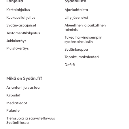
Lahjoita
Sydänliitto
Kertalahjoitus
Ajankohtaista
Kuukausilahjoitus
Liity jäseneksi
Sydän-arpajaiset
Alueellinen ja paikallinen
toiminta
Testamenttilahjoitus
Tukea harvinaisempiin
Juhlakeräys
sydänsairauksiin
Muistokeräys
Sydänkauppa
Tapahtumakalenteri
Defi.fi
Mikä on Sydän.fi?
Asiantuntija vastaa
Kilpailut
Mediatiedot
Palaute
Tietosuoja ja saavutettavuus
Sydänliitossa