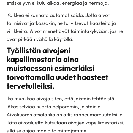
etsiskelyyn ei kulu aikaa, energiaa ja hermoja.
Kaikkea ei kannata automatisoida. Jotta aivot
toimisivat jatkossakin, ne tarvitsevat haasteita ja
virikkeitä. Aivot menettävät toimintakykyään, jos ne
ovat pitkään vähällä käytöllä.
Työllistän aivojeni
kapellimestaria aina
muistaessani esimerkiksi
toivottamalla uudet haasteet
tervetulleiksi.
Ikä muokkaa aivoja siten, että joistain tehtävistä
iäkäs selviää nuorta helpommin, joistain ei.
Aivokuoren otsalohko on altis rappeumamuutoksille.
Tätä aivoaluetta kutsutaan aivojen kapellimestariksi,
sillä se ohjaa monia toimintojamme