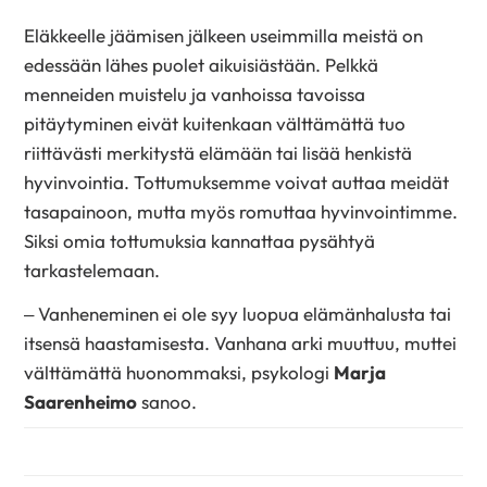
Eläkkeelle jäämisen jälkeen useimmilla meistä on
edessään lähes puolet aikuisiästään. Pelkkä
menneiden muistelu ja vanhoissa tavoissa
pitäytyminen eivät kuitenkaan välttämättä tuo
riittävästi merkitystä elämään tai lisää henkistä
hyvinvointia. Tottumuksemme voivat auttaa meidät
tasapainoon, mutta myös romuttaa hyvinvointimme.
Siksi omia tottumuksia kannattaa pysähtyä
tarkastelemaan.
– Vanheneminen ei ole syy luopua elämänhalusta tai
itsensä haastamisesta. Vanhana arki muuttuu, muttei
välttämättä huonommaksi, psykologi
Marja
Saarenheimo
sanoo.