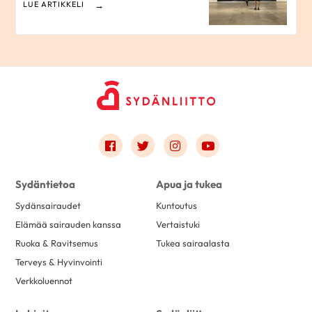
LUE ARTIKKELI
Link to facebook
Link to twitter
Link to instagram
Link to youtube
Sydäntietoa
Apua ja tukea
Sydänsairaudet
Kuntoutus
Elämää sairauden kanssa
Vertaistuki
Ruoka & Ravitsemus
Tukea sairaalasta
Terveys & Hyvinvointi
Verkkoluennot