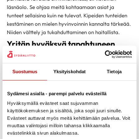
läsnäolo. Se ohjaa meitä kohtaamaan asiat ja
tunteet sellaisina kuin ne tulevat. Kipeiden tunteiden
kestäminen on mielen hyvinvoinnin kannalta tärkeää.
Niiden välttely ja tukahduttaminen on haitallista.
Yritän hyväksyä tapahtuneen
tapahtuneeksi ja olla tuhlaamatta
aikaani ja voimiani harmitteluun
ja vatvomiseen.
Suostumus
Yksityiskohdat
Tietoja
Asioiden vatvominen ja murehtiminen haittaa
henkistä hyvinvointia. Kyseessä on noidankehä, joka
Sydämesi asialla - parempi palvelu evästeillä
usein ylläpitää itseään: ajatus virittää tunteen ja
Hyväksymällä evästeet saat sujuvamman
tunne aktivoi ajatuksen. Omiin ajatuksiin kannattaa
käyttökokemuksen ja sisältöä, joka sopii juuri sinulle.
opetella ottamaan etäisyyttä, eikä kaikille ajatuksille
Evästeet auttavat myös meitä kehittämään palvelua. Voit
muuttaa valintojasi milloin tahansa klikkaamalla
kannata antaa aikaansa.
evästelinkkiä sivun alakulmassa.