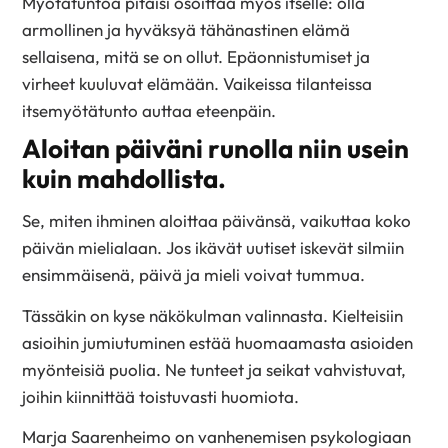
Myötätuntoa pitäisi osoittaa myös itselle: olla
armollinen ja hyväksyä tähänastinen elämä
sellaisena, mitä se on ollut. Epäonnistumiset ja
virheet kuuluvat elämään. Vaikeissa tilanteissa
itsemyötätunto auttaa eteenpäin.
Aloitan päiväni runolla niin usein
kuin mahdollista.
Se, miten ihminen aloittaa päivänsä, vaikuttaa koko
päivän mielialaan. Jos ikävät uutiset iskevät silmiin
ensimmäisenä, päivä ja mieli voivat tummua.
Tässäkin on kyse näkökulman valinnasta. Kielteisiin
asioihin jumiutuminen estää huomaamasta asioiden
myönteisiä puolia. Ne tunteet ja seikat vahvistuvat,
joihin kiinnittää toistuvasti huomiota.
Marja Saarenheimo on vanhenemisen psykologiaan