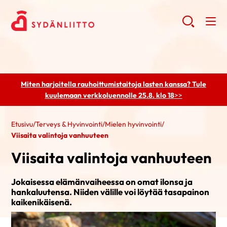
Miten harjoitella rauhoittumistaitoja lasten kanssa? Tule
kuulemaan
verkkoluennolle 25.8. klo 18
>>
Etusivu
/
Terveys & Hyvinvointi
/
Mielen hyvinvointi
/
Viisaita valintoja vanhuuteen
Viisaita valintoja vanhuuteen
Jokaisessa elämänvaiheessa on omat ilonsa ja
hankaluutensa. Niiden välille voi löytää tasapainon
kaikenikäisenä.