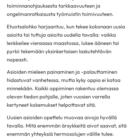
toiminnanohjauksesta tarkkaavuuteen ja
ongelmanratkaisusta työmuistin toimivuuteen.
Etuotsalohko harjaantuu, kun tekee kokonaan uusia
asioita tai tuttuja asioita uudella tavalla: vaikka
lenkkeilee vieraassa maastossa, lukee ääneen tai
pyrkii tekemään yksinkertaisen laskutehtävän
nopeasti.
Asioiden mieleen painaminen ja -palauttaminen
hidastuvat vanhetessa, mutta kyky oppia ei katoa
minnekään. Kaikki oppiminen rakentuu olemassa
olevan tiedon pohjalle, joten vuosien varrella
kertyneet kokemukset helpottavat sitä.
Uusien asioiden opettelu muovaa aivoja hyvällä
tavalla. Mitä enemmän ärsykkeitä aivot saavat, sitä
enemmän yhteyksiä hermosolujen välille tulee.