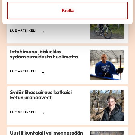
Elämää pyöräilyn ja
Kiellä
sydänsairauden kanssa
LUE ARTIKKELI
Intohimona jääkiekko
sydänsairaudesta huolimatta
LUE ARTIKKELI
Sydänlihassairaus katkaisi
Eetun urahaaveet
LUE ARTIKKELI
Uusi liikuntalaji vei mennessään