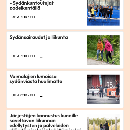
- Sydänkuntoutujat
padelkentällä
LUE ARTIKKELI
Sydänsairaudet ja liikunta
LUE ARTIKKELI
Voimalajien lumoissa
sydänviasta huolimatta
LUE ARTIKKELI
Järjestöjen kannustus kunnille
soveltavan liikunnan
edellytysten ja palveluiden