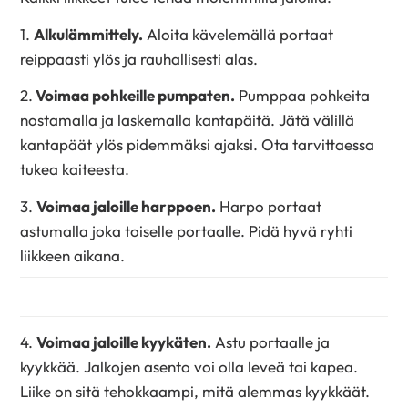
1.
Alkulämmittely.
Aloita kävelemällä portaat
reippaasti ylös ja rauhallisesti alas.
2.
Voimaa pohkeille pumpaten.
Pumppaa pohkeita
nostamalla ja laskemalla kantapäitä. Jätä välillä
kantapäät ylös pidemmäksi ajaksi. Ota tarvittaessa
tukea kaiteesta.
3.
Voimaa jaloille harppoen.
Harpo portaat
astumalla joka toiselle portaalle. Pidä hyvä ryhti
liikkeen aikana.
4.
Voimaa jaloille kyykäten.
Astu portaalle ja
kyykkää. Jalkojen asento voi olla leveä tai kapea.
Liike on sitä tehokkaampi, mitä alemmas kyykkäät.