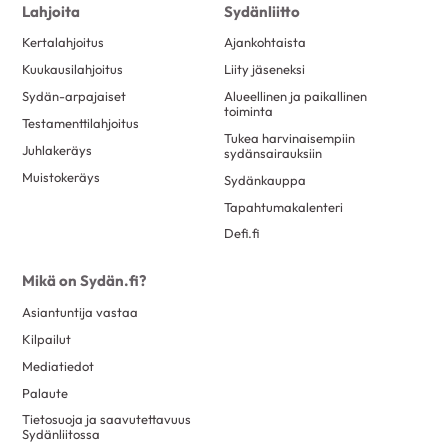
Lahjoita
Sydänliitto
Kertalahjoitus
Ajankohtaista
Kuukausilahjoitus
Liity jäseneksi
Sydän-arpajaiset
Alueellinen ja paikallinen
toiminta
Testamenttilahjoitus
Tukea harvinaisempiin
Juhlakeräys
sydänsairauksiin
Muistokeräys
Sydänkauppa
Tapahtumakalenteri
Defi.fi
Mikä on Sydän.fi?
Asiantuntija vastaa
Kilpailut
Mediatiedot
Palaute
Tietosuoja ja saavutettavuus
Sydänliitossa