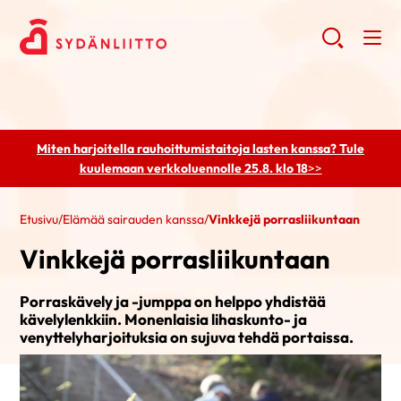
Miten harjoitella rauhoittumistaitoja lasten kanssa? Tule
kuulemaan
verkkoluennolle 25.8. klo 18
>>
Etusivu
/
Elämää sairauden kanssa
/
Vinkkejä porrasliikuntaan
Vinkkejä porrasliikuntaan
Porraskävely ja -jumppa on helppo yhdistää
kävelylenkkiin. Monenlaisia lihaskunto- ja
venyttelyharjoituksia on sujuva tehdä portaissa.