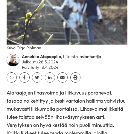
Kuva Olga Pihlman
Annukka Alapappila
, Liikunta-asiantuntija
Julkaistu 28.3.2024
Päivitetty 18.4.2024
Jaa Whatsapp
Jaa Facebook
Jaa Twitter
Jaa Linkedin
Jaa Email
Jaa Print
Alaraajojen lihasvoima ja liikkuvuus paranevat,
tasapaino kehittyy ja keskivartalon hallinta vahvistuu
mukavasti liikkumalla portaissa. Lihas­voimaliikkeitä
tulee toistaa selvään lihasväsymykseen asti.
Venytyksen on hyvä kestää noin puoli minuuttia.
Kaikki liikkeet tulee tehdä molemmilla jaloilla.