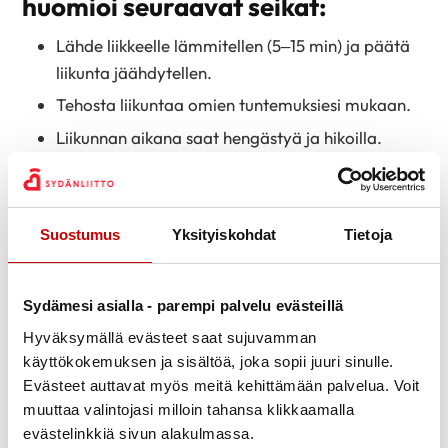
huomioi seuraavat seikat:
Lähde liikkeelle lämmitellen (5–15 min) ja päätä
liikunta jäähdytellen.
Tehosta liikuntaa omien tuntemuksiesi mukaan.
Liikunnan aikana saat hengästyä ja hikoilla.
Liikunnan aikana ja sen jälkeen tulee olla hyvä
olo.
Ajoita liikunta sopivasti lääkkeen ottoon nähden.
Suostumus
Yksityiskohdat
Tietoja
Kysy lääkäriltä ohjeet lääkkeiden vaikutuksesta
liikuntaan.
Sydämesi asialla - parempi palvelu evästeillä
Kevennä liikuntaa kovalla pakkasella, helteellä ja
Hyväksymällä evästeet saat sujuvamman
tuulisella säällä.
käyttökokemuksen ja sisältöä, joka sopii juuri sinulle.
Pidä nitro-valmiste ­mukana. Jos oire ­yllättää,
Evästeet auttavat myös meitä kehittämään palvelua. Voit
ota nitro-valmistetta ja levähdä. Jatka rauhalli­
muuttaa valintojasi milloin tahansa klikkaamalla
semmin, kun oire on ­hellittänyt.
evästelinkkiä sivun alakulmassa.