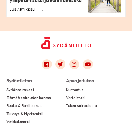
ylläpitämiseksi ja kehittämiseksi
LUE ARTIKKELI
Link to facebook
Link to twitter
Link to instagram
Link to youtube
Sydäntietoa
Apua ja tukea
Sydänsairaudet
Kuntoutus
Elämää sairauden kanssa
Vertaistuki
Ruoka & Ravitsemus
Tukea sairaalasta
Terveys & Hyvinvointi
Verkkoluennot