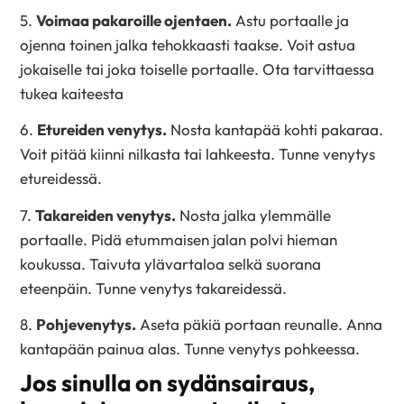
5.
Voimaa pakaroille ojentaen.
Astu portaalle ja
ojenna toinen jalka tehokkaasti taakse. Voit astua
jokaiselle tai joka toiselle portaalle. Ota tarvittaessa
tukea kaiteesta
6.
Etureiden venytys.
Nosta kantapää kohti pakaraa.
Voit pitää kiinni nilkasta tai lahkeesta. Tunne venytys
etureidessä.
7.
Takareiden venytys.
Nosta jalka ylemmälle
portaalle. Pidä etummaisen jalan polvi hieman
koukussa. Taivuta ylävartaloa selkä suorana
eteenpäin. Tunne venytys takareidessä.
8.
Pohjevenytys.
Aseta päkiä portaan reunalle. Anna
kantapään painua alas. Tunne venytys pohkeessa.
Jos sinulla on sydänsairaus,