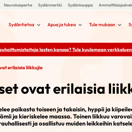
Neuvokasperhe
Sydänmerkki
Sydänkauppa
Ammattilaispalvel
Sydäntietoa
Apua ja tukea
Tule mukaan
S
rauhoittumistaitoja lasten kanssa? Tule kuulemaan
verkkoluenn
at erilaisia liikkujia
et ovat erilaisia liik
lee paikasta toiseen ja takaisin, hyppii ja kiipeil
ömii ja kieriskelee maassa. Toinen liikkuu varovais
 rauhallisesti ja osallistuu muiden leikkeihin katsel