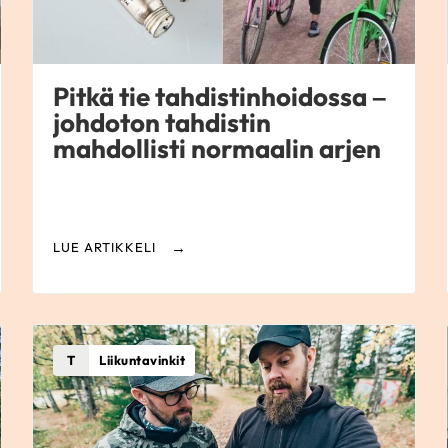
Pitkä tie tahdistinhoidossa –
johdoton tahdistin
mahdollisti normaalin arjen
LUE ARTIKKELI
T
Liikuntavinkit