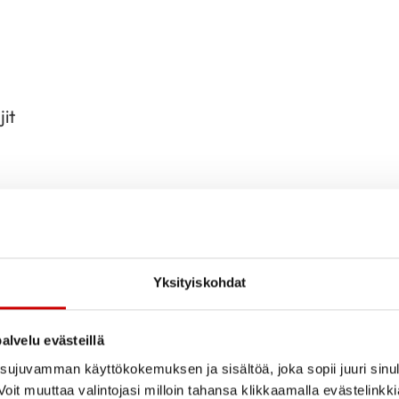
jit
Yksityiskohdat
taa löytyä myös perheliikuntaryhmiä ja liikuntaseur
kerran.
alvelu evästeillä
ujuvamman käyttökokemuksen ja sisältöä, joka sopii juuri sinul
leensä onnistumisen kokemuksia innostuakseen. Jot
oit muuttaa valintojasi milloin tahansa klikkaamalla evästelinkk