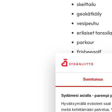
skeittailu
geokätköily
vesipeuhu
erilaiset tanssila
parkour
frisbeegolf
futsal
paintball
Suostumus
Omasta kunnasta saat
tutustua muutaman 
Sydämesi asialla - parempi p
Hyväksymällä evästeet saat s
Lapset tarvitsevat y
meitä kehittämään palvelua. V