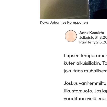
Kuva: Johannes Romppanen
Anne Kuusisto
Julkaistu 31.8.2
Päivitetty 2.5.2
Lapsen temperamentti
kuten aikuisillakin. To
joku taas rauhallises
Joskus vanhemmilta va
liikuntamuoto. Jos lap
vaaditaan vielä ene