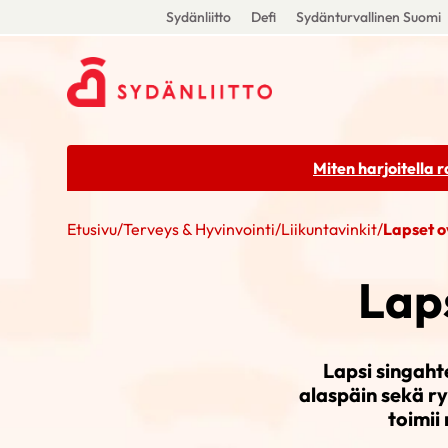
Sydänliitto
Defi
Sydänturvallinen Suomi
Miten harjoitella 
Etusivu
/
Terveys & Hyvinvointi
/
Liikuntavinkit
/
Lapset ov
Laps
Lapsi singahte
alaspäin sekä ry
toimii