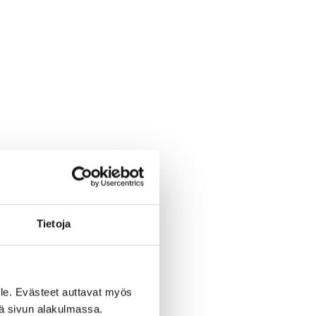
Tietoja
oja, joihin voi
le. Evästeet auttavat myös
ta onnistumisia
iä sivun alakulmassa.