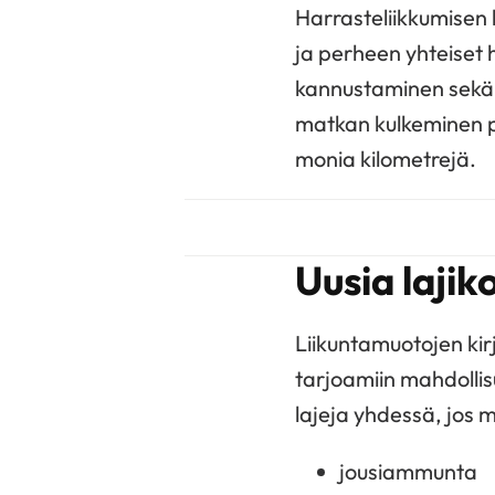
Harrasteliikkumisen l
ja perheen yhteiset 
kannustaminen sekä p
matkan kulkeminen pä
monia kilometrejä.
Uusia lajik
Liikuntamuotojen kir
tarjoamiin mahdollis
lajeja yhdessä, jos m
jousiammunta