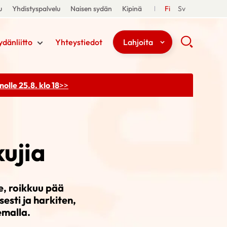
u
Yhdistyspalvelu
Naisen sydän
Kipinä
Fi
Sv
ydänliitto
Yhteystiedot
Lahjoita
olle 25.8. klo 18
>>
kujia
ee, roikkuu pää
esti ja harkiten,
emalla.