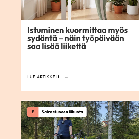
Istuminen kuormittaa myös
sydäntä – näin työpäivään
saa lisää liikettä
LUE ARTIKKELI
E
Sairastuneen liikunta