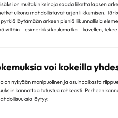
isäksi on muitakin keinoja saada liikettä lapsen arke
hetket ulkona mahdollistavat arjen liikkumisen. Tär
yrkiä löytämään arkeen pieniä liikunnallisia eleme
ivittäin – esimerkiksi koulumatka – kävellen, tekee
okemuksia voi kokeilla yhde
jo on nykyään monipuolinen ja asuinpaikasta riippu
uuksiin kannattaa tutustua rohkeasti. Perheen kanna
ahdollisuuksia löytyy: