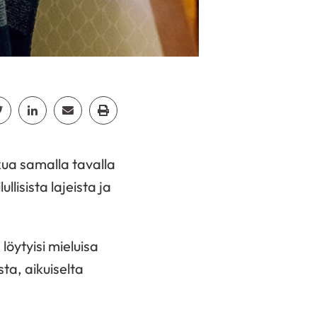
cebook
Jaa Twitter
Jaa Linkedin
Jaa Email
Jaa Print
kua samalla tavalla
ullisista lajeista ja
löytyisi mieluisa
sta, aikuiselta