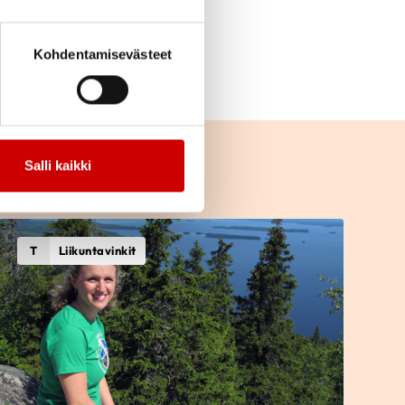
tekeminen ja asioihin
den lajin
Kohdentamisevästeet
Salli kaikki
T
Liikuntavinkit