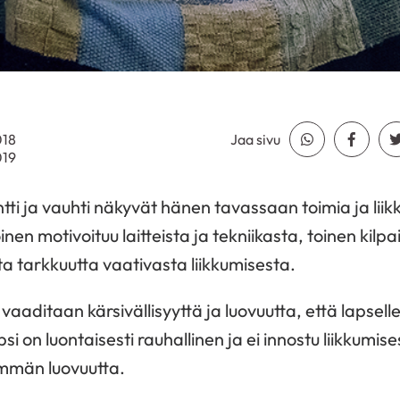
018
Jaa sivu
Jaa Whatsapp
Jaa Fa
019
 ja vauhti näkyvät hänen tavassaan toimia ja liik
inen motivoituu laitteista ja tekniikasta, toinen kilpail
ta tarkkuutta vaativasta liikkumisesta.
aditaan kärsivällisyyttä ja luovuutta, että lapselle 
si on luontaisesti rauhallinen ja ei innostu liikkumise
mmän luovuutta.