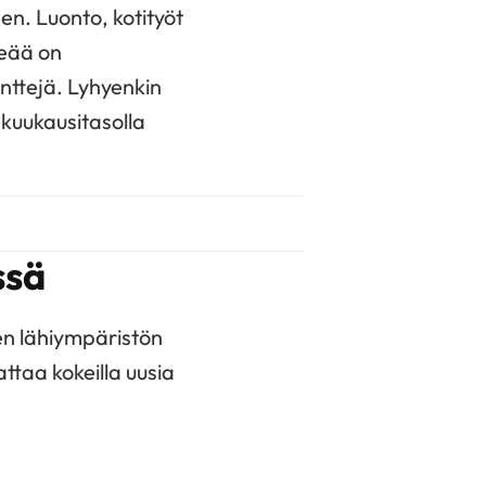
en. Luonto, kotityöt
keää on
nttejä. Lyhyenkin
 kuukausitasolla
ssä
en lähiympäristön
ttaa kokeilla uusia