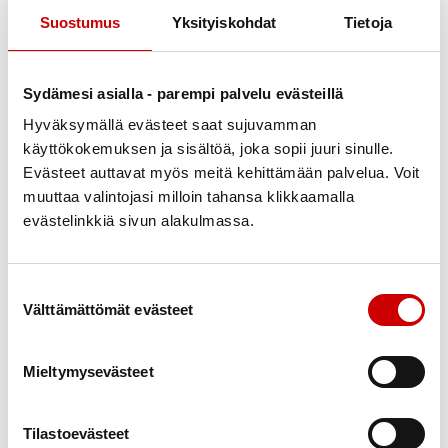
yhden tai kaksi toimintakeinoa jokaisen varalle?
Suostumus
Yksityiskohdat
Tietoja
Mitkä ovat niitä tupakointitilanteita, joista voisit
helpoiten luopua? Auttaisiko sinua, että luovut
ensin niistä ja jatkaisit sitten vaikeampiin?
Sydämesi asialla - parempi palvelu evästeillä
Oletko joskus ollut polttamatta pitemmän
Hyväksymällä evästeet saat sujuvamman
käyttökokemuksen ja sisältöä, joka sopii juuri sinulle.
jakson? Miten se silloin onnistui?
Evästeet auttavat myös meitä kehittämään palvelua. Voit
Oletko aiemmin harkinnut lopettamista tai
muuttaa valintojasi milloin tahansa klikkaamalla
vähentämistä? Mitkä syyt silloin olivat?
evästelinkkiä sivun alakulmassa.
Mitä pitäisi nyt tapahtua, että lopettaisit?
Mistä koet, että sinulle olisi eniten apua, että
Suostumuksen valinta
pystyisit lopettamaan?
Välttämättömät evästeet
Mikä on suurin haaste lopettamiselle?
Mieltymysevästeet
Valitse rohkeasti juuri itsellesi sopivat tavat vähentää
tai lopettaa. Kukaan muu ei tunne syitäsi tupakoida
tai lopettaa paremmin kuin sinä.
Tilastoevästeet