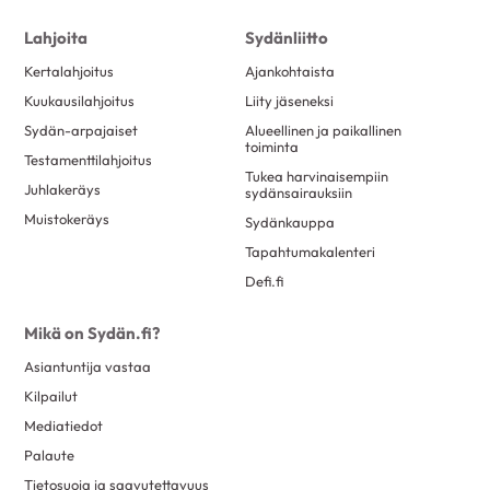
Lahjoita
Sydänliitto
Kertalahjoitus
Ajankohtaista
Kuukausilahjoitus
Liity jäseneksi
Sydän-arpajaiset
Alueellinen ja paikallinen
toiminta
Testamenttilahjoitus
Tukea harvinaisempiin
Juhlakeräys
sydänsairauksiin
Muistokeräys
Sydänkauppa
Tapahtumakalenteri
Defi.fi
Mikä on Sydän.fi?
Asiantuntija vastaa
Kilpailut
Mediatiedot
Palaute
Tietosuoja ja saavutettavuus