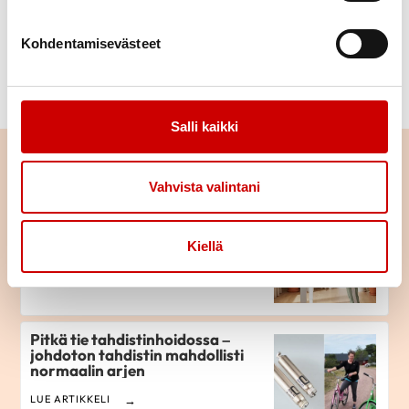
Kohdentamisevästeet
Lue myös:
Tupakoinnin lopettaminen ei ole koskaan myöhäistä
Salli kaikki
Lue seuraavaksi
Vahvista valintani
Istuminen kuormittaa myös
sydäntä – näin työpäivään saa
lisää liikettä
Kiellä
LUE ARTIKKELI
Pitkä tie tahdistinhoidossa –
johdoton tahdistin mahdollisti
normaalin arjen
LUE ARTIKKELI