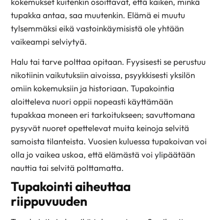
kokemukset kuitenkin osoittavat, että kaiken, minkä
tupakka antaa, saa muutenkin. Elämä ei muutu
tylsemmäksi eikä vastoinkäymisistä ole yhtään
vaikeampi selviytyä.
Halu tai tarve polttaa opitaan. Fyysisesti se perustuu
nikotiinin vaikutuksiin aivoissa, psyykkisesti yksilön
omiin kokemuksiin ja historiaan. Tupakointia
aloitteleva nuori oppii nopeasti käyttämään
tupakkaa moneen eri tarkoitukseen; savuttomana
pysyvät nuoret opettelevat muita keinoja selvitä
samoista tilanteista. Vuosien kuluessa tupakoivan voi
olla jo vaikea uskoa, että elämästä voi ylipäätään
nauttia tai selvitä polttamatta.
Tupakointi aiheuttaa
riippuvuuden