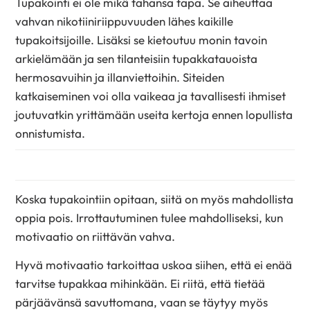
Tupakointi ei ole mikä tahansa tapa. Se aiheuttaa
vahvan nikotiiniriippuvuuden lähes kaikille
tupakoitsijoille. Lisäksi se kietoutuu monin tavoin
arkielämään ja sen tilanteisiin tupakkatauoista
hermosavuihin ja illanviettoihin. Siteiden
katkaiseminen voi olla vaikeaa ja tavallisesti ihmiset
joutuvatkin yrittämään useita kertoja ennen lopullista
onnistumista.
Koska tupakointiin opitaan, siitä on myös mahdollista
oppia pois. Irrottautuminen tulee mahdolliseksi, kun
motivaatio on riittävän vahva.
Hyvä motivaatio tarkoittaa uskoa siihen, että ei enää
tarvitse tupakkaa mihinkään. Ei riitä, että tietää
pärjäävänsä savuttomana, vaan se täytyy myös