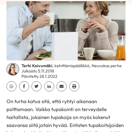
Terhi Koivumäki
, kehittämispäällikkö, Neuvokas perhe
Julkaistu 5.11.2018
Päivitetty 28.1.2022
Jaa Whatsapp
Jaa Facebook
Jaa Twitter
Jaa Linkedin
Jaa Email
Jaa Print
On turha katua sitä, että ryhtyi aikanaan
polttamaan. Vaikka tupakointi on terveydelle
haitallista, jokainen tupakoija on myös kokenut
saavansa siitä jotain hyvää. Entisten tupakoitsijoiden