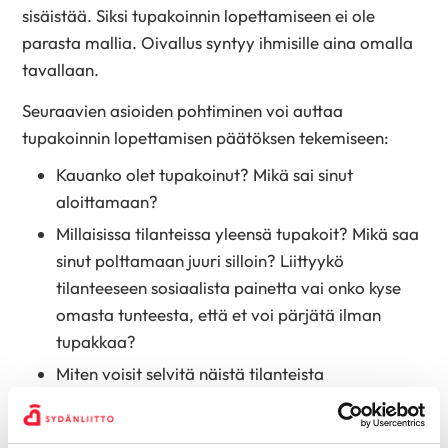
sisäistää. Siksi tupakoinnin lopettamiseen ei ole
parasta mallia. Oivallus syntyy ihmisille aina omalla
tavallaan.
Seuraavien asioiden pohtiminen voi auttaa
tupakoinnin lopettamisen päätöksen tekemiseen:
Kauanko olet tupakoinut? Mikä sai sinut
aloittamaan?
Millaisissa tilanteissa yleensä tupakoit? Mikä saa
sinut polttamaan juuri silloin? Liittyykö
tilanteeseen sosiaalista painetta vai onko kyse
omasta tunteesta, että et voi pärjätä ilman
tupakkaa?
Miten voisit selvitä näistä tilanteista
tupakoimatta? Auttaisiko sinua, jos
konkreettisesti listaat hankalimmat tilanteet ja