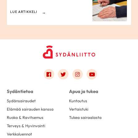
LUE ARTIKKELI
Link to facebook
Link to twitter
Link to instagram
Link to youtube
Sydäntietoa
Apua ja tukea
Sydänsairaudet
Kuntoutus
Elämää sairauden kanssa
Vertaistuki
Ruoka & Ravitsemus
Tukea sairaalasta
Terveys & Hyvinvointi
Verkkoluennot