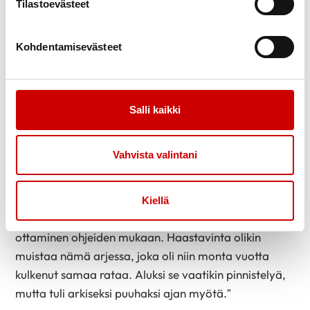
Tilastoevästeet
Selvitä mihin ja miten voit olla yhteydessä, jos
sinulla on sairautesi hoidosta kysyttävää.
Kohdentamisevästeet
Hyvinvoinnin tukeminen
terveysteoin
Salli kaikki
”Sepolla todettiin viime syksynä sepelvaltimotauti ja
Vahvista valintani
samalla tehtiin pallolaajennus. Samassa yhteydessä
löydettiin myös tyypin 2 diabetes. Yhtäkkiä hänen piti
opetella monia uusia taitoja, kuten verensokerin ja
Kiellä
verenpaineen mittaaminen sekä lääkkeiden
ottaminen ohjeiden mukaan. Haastavinta olikin
muistaa nämä arjessa, joka oli niin monta vuotta
kulkenut samaa rataa. Aluksi se vaatikin pinnistelyä,
mutta tuli arkiseksi puuhaksi ajan myötä.”