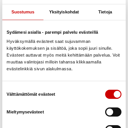
Osaatko kertoa terveydenhuollolle voinnistasi?
Tiedätkö mihin otat yhteyttä, jos tarvitset tukea
Suostumus
Yksityiskohdat
Tietoja
tai apua?
Vinkki
Sydämesi asialla - parempi palvelu evästeillä
Tarkasta viimeisimmästä lääkärintekstistä
Hyväksymällä evästeet saat sujuvamman
hoidon suunnitelmasi ja miten siihen pyritään.
käyttökokemuksen ja sisältöä, joka sopii juuri sinulle.
Minkälaisissa asioissa tai oireiden ilmaantuessa
Evästeet auttavat myös meitä kehittämään palvelua. Voit
muuttaa valintojasi milloin tahansa klikkaamalla
tulisi olla yhteydessä terveydenhuoltoon.
evästelinkkiä sivun alakulmassa.
Jos sinulle ei ole tehty hoitosuunnitelmaa tai et
ymmärrä sitä, pyydä että sellainen laaditaan
sinun kanssasi yhteistyössä seuraavalla kerralla
Suostumuksen valinta
Välttämättömät evästeet
lääkärinkäynnillä.
Valmistaudu terveydenhuollon käynteihin
pohtimalla ja halutessasi kirjaamalla ylös
Mieltymysevästeet
huomioita voinnistasi ja mieltä askarruttavia
asioita.