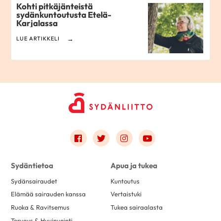
Kohti pitkäjänteistä
sydänkuntoutusta Etelä-
Karjalassa
LUE ARTIKKELI
Link to facebook
Link to twitter
Link to instagram
Link to youtube
Sydäntietoa
Apua ja tukea
Sydänsairaudet
Kuntoutus
Elämää sairauden kanssa
Vertaistuki
Ruoka & Ravitsemus
Tukea sairaalasta
Terveys & Hyvinvointi