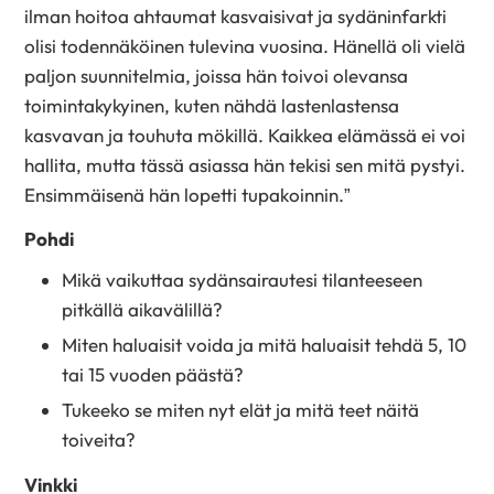
ilman hoitoa ahtaumat kasvaisivat ja sydäninfarkti
olisi todennäköinen tulevina vuosina. Hänellä oli vielä
paljon suunnitelmia, joissa hän toivoi olevansa
toimintakykyinen, kuten nähdä lastenlastensa
kasvavan ja touhuta mökillä. Kaikkea elämässä ei voi
hallita, mutta tässä asiassa hän tekisi sen mitä pystyi.
Ensimmäisenä hän lopetti tupakoinnin.”
Pohdi
Mikä vaikuttaa sydänsairautesi tilanteeseen
pitkällä aikavälillä?
Miten haluaisit voida ja mitä haluaisit tehdä 5, 10
tai 15 vuoden päästä?
Tukeeko se miten nyt elät ja mitä teet näitä
toiveita?
Vinkki