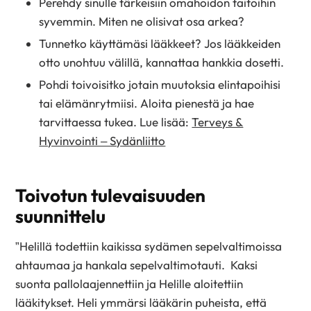
Perehdy sinulle tärkeisiin omahoidon taitoihin
syvemmin. Miten ne olisivat osa arkea?
Tunnetko käyttämäsi lääkkeet? Jos lääkkeiden
otto unohtuu välillä, kannattaa hankkia dosetti.
Pohdi toivoisitko jotain muutoksia elintapoihisi
tai elämänrytmiisi. Aloita pienestä ja hae
tarvittaessa tukea. Lue lisää:
Terveys &
Hyvinvointi – Sydänliitto
Toivotun tulevaisuuden
suunnittelu
”Helillä todettiin kaikissa sydämen sepelvaltimoissa
ahtaumaa ja hankala sepelvaltimotauti. Kaksi
suonta pallolaajennettiin ja Helille aloitettiin
lääkitykset. Heli ymmärsi lääkärin puheista, että