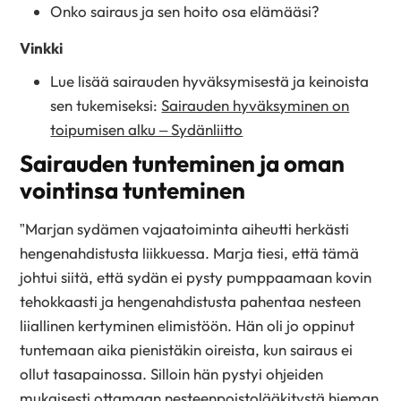
Onko sairaus ja sen hoito osa elämääsi?
Vinkki
Lue lisää sairauden hyväksymisestä ja keinoista
sen tukemiseksi:
Sairauden hyväksyminen on
toipumisen alku – Sydänliitto
Sairauden tunteminen ja oman
vointinsa tunteminen
”Marjan sydämen vajaatoiminta aiheutti herkästi
hengenahdistusta liikkuessa. Marja tiesi, että tämä
johtui siitä, että sydän ei pysty pumppaamaan kovin
tehokkaasti ja hengenahdistusta pahentaa nesteen
liiallinen kertyminen elimistöön. Hän oli jo oppinut
tuntemaan aika pienistäkin oireista, kun sairaus ei
ollut tasapainossa. Silloin hän pystyi ohjeiden
mukaisesti ottamaan nesteenpoistolääkitystä hieman