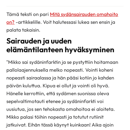
Tämä teksti on pari
Mitä sydänsairauden omahoito
on?
-artikkelille. Voit halutessasi lukea sen ensin ja
palata takaisin.
Sairauden ja uuden
elämäntilanteen hyväksyminen
”Mikko sai sydäninfarktin ja se pystyttiin hoitamaan
pallolaajennuksella melko nopeasti. Vointi koheni
nopeasti sairaalassa ja hän pääsi kotiin jo kahden
päivän kuluttua. Kipua ei ollut ja vointi oli hyvä.
Hänelle kerrottiin, että sydämen suonissa oleva
sepelvaltimotauti etenee ja sydäninfarkti voi
uusiutua, jos sen tehokasta omahoitoa ei aloiteta.
Mikko palasi töihin nopeasti ja totutut rutiinit
jatkuivat. Eihän tässä käynyt kuinkaan! Aika ajoin