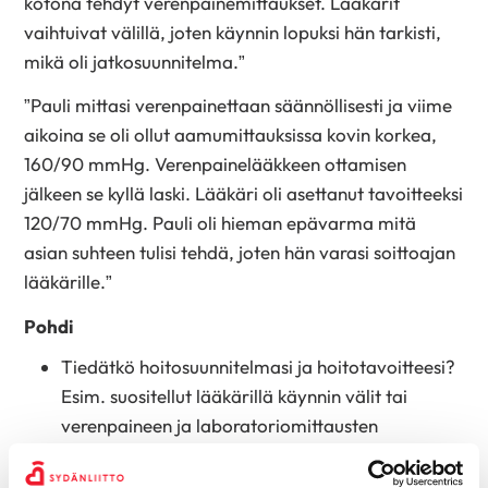
kotona tehdyt verenpainemittaukset. Lääkärit
vaihtuivat välillä, joten käynnin lopuksi hän tarkisti,
mikä oli jatkosuunnitelma.”
”Pauli mittasi verenpainettaan säännöllisesti ja viime
aikoina se oli ollut aamumittauksissa kovin korkea,
160/90 mmHg. Verenpainelääkkeen ottamisen
jälkeen se kyllä laski. Lääkäri oli asettanut tavoitteeksi
120/70 mmHg. Pauli oli hieman epävarma mitä
asian suhteen tulisi tehdä, joten hän varasi soittoajan
lääkärille.”
Pohdi
Tiedätkö hoitosuunnitelmasi ja hoitotavoitteesi?
Esim. suositellut lääkärillä käynnin välit tai
verenpaineen ja laboratoriomittausten
tavoitearvot.