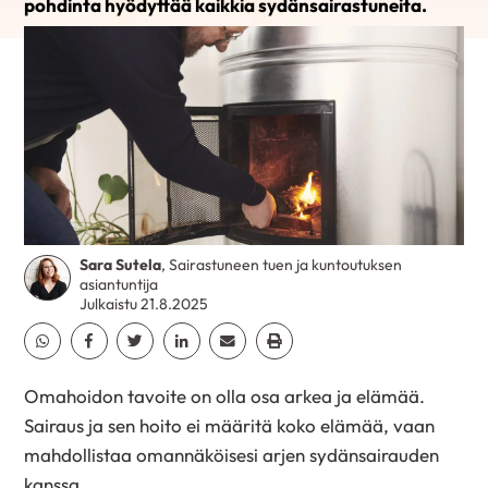
pohdinta hyödyttää kaikkia sydänsairastuneita.
Sara Sutela
, Sairastuneen tuen ja kuntoutuksen
asiantuntija
Julkaistu 21.8.2025
Jaa Whatsapp
Jaa Facebook
Jaa Twitter
Jaa Linkedin
Jaa Email
Jaa Print
Omahoidon tavoite on olla osa arkea ja elämää.
Sairaus ja sen hoito ei määritä koko elämää, vaan
mahdollistaa omannäköisesi arjen sydänsairauden
kanssa.