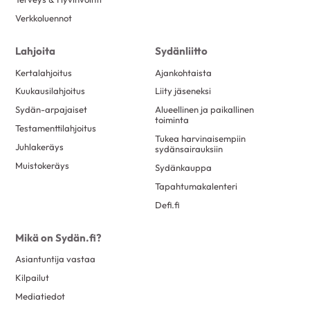
Verkkoluennot
Lahjoita
Sydänliitto
Kertalahjoitus
Ajankohtaista
Kuukausilahjoitus
Liity jäseneksi
Sydän-arpajaiset
Alueellinen ja paikallinen
toiminta
Testamenttilahjoitus
Tukea harvinaisempiin
Juhlakeräys
sydänsairauksiin
Muistokeräys
Sydänkauppa
Tapahtumakalenteri
Defi.fi
Mikä on Sydän.fi?
Asiantuntija vastaa
Kilpailut
Mediatiedot