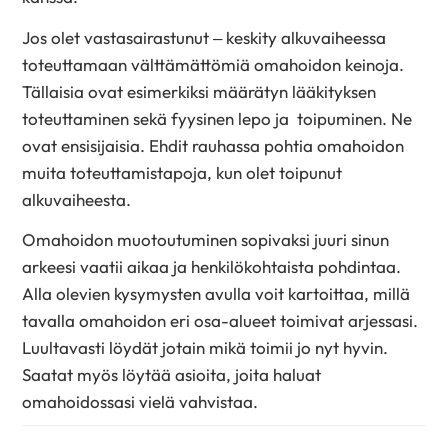
Jos olet vastasairastunut – keskity alkuvaiheessa
toteuttamaan välttämättömiä omahoidon keinoja.
Tällaisia ovat esimerkiksi määrätyn lääkityksen
toteuttaminen sekä fyysinen lepo ja toipuminen. Ne
ovat ensisijaisia. Ehdit rauhassa pohtia omahoidon
muita toteuttamistapoja, kun olet toipunut
alkuvaiheesta.
Omahoidon muotoutuminen sopivaksi juuri sinun
arkeesi vaatii aikaa ja henkilökohtaista pohdintaa.
Alla olevien kysymysten avulla voit kartoittaa, millä
tavalla omahoidon eri osa-alueet toimivat arjessasi.
Luultavasti löydät jotain mikä toimii jo nyt hyvin.
Saatat myös löytää asioita, joita haluat
omahoidossasi vielä vahvistaa.