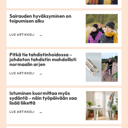
Sairauden hyväksyminen on
toipumisen alku
LUE ARTIKKELI
Pitkä tie tahdistinhoidossa –
johdoton tahdistin mahdollisti
normaalin arjen
LUE ARTIKKELI
Istuminen kuormittaa myös
sydäntä – näin työpäivään saa
lisää liikettä
LUE ARTIKKELI