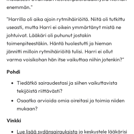
enemmän.”
”Harrilla oli aika ajoin rytmihäiriöitä. Niitä oli tutkittu
useasti, mutta Harri ei oikein ymmärtänyt mistä ne
johtuivat. Lääkäri oli puhunut jostakin
toimenpiteestäkin. Häntä huolestutti ja hieman
jännitti milloin rytmihäiriöitä tulisi. Harri ei ollut
varma voisikohan hän itse vaikuttaa niihin jotenkin?”
Pohdi
Tiedätkö sairaudestasi ja siihen vaikuttavista
tekijöistä riittävästi?
Osaatko arvioida omia oireitasi ja toimia niiden
mukaan?
Vinkki
Lue lisää sydänsairauksista
ja keskustele lääkärisi