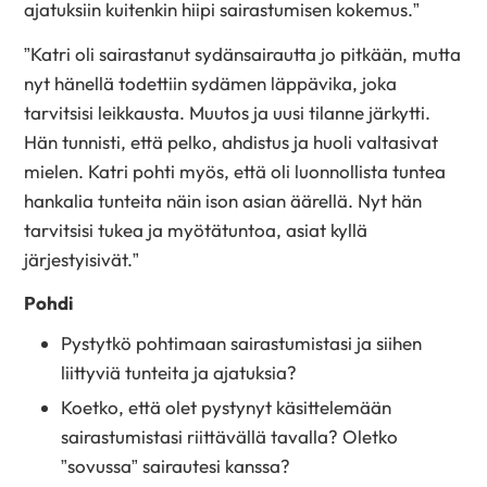
ajatuksiin kuitenkin hiipi sairastumisen kokemus.”
”Katri oli sairastanut sydänsairautta jo pitkään, mutta
nyt hänellä todettiin sydämen läppävika, joka
tarvitsisi leikkausta. Muutos ja uusi tilanne järkytti.
Hän tunnisti, että pelko, ahdistus ja huoli valtasivat
mielen. Katri pohti myös, että oli luonnollista tuntea
hankalia tunteita näin ison asian äärellä. Nyt hän
tarvitsisi tukea ja myötätuntoa, asiat kyllä
järjestyisivät.”
Pohdi
Pystytkö pohtimaan sairastumistasi ja siihen
liittyviä tunteita ja ajatuksia?
Koetko, että olet pystynyt käsittelemään
sairastumistasi riittävällä tavalla? Oletko
”sovussa” sairautesi kanssa?