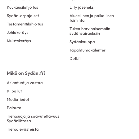
Kuukausilahjoitus
Liity jäseneksi
Sydän-arpajaiset
Alueellinen ja paikallinen
toiminta
Testamenttilahjoitus
Tukea harvinaisempiin
Juhlakeräys
sydänsairauksiin
Muistokeräys
Sydänkauppa
Tapahtumakalenteri
Defi.fi
Mikä on Sydän.fi?
Asiantuntija vastaa
Kilpailut
Mediatiedot
Palaute
Tietosuoja ja saavutettavuus
Sydänliitossa
Tietoa evästeistä