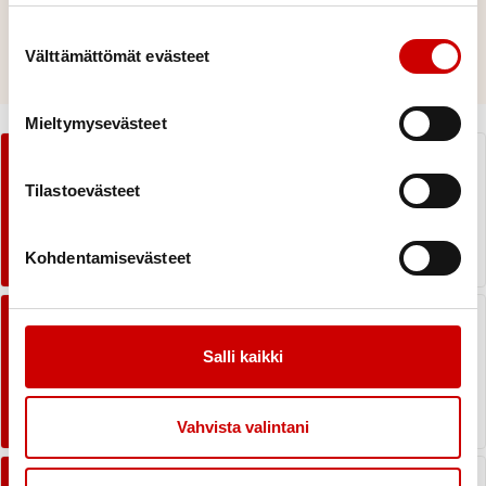
Suostumuksen valinta
OTA MATERIAALIT KÄYTTÖÖN
Välttämättömät evästeet
Mieltymysevästeet
Mikä on sydäniskuri?
Tilastoevästeet
TUTUSTU ELVYTYKSEEN
Kohdentamisevästeet
Tutustu 112 Suomi -sovellukseen
Salli kaikki
PAIKANNA LÄHIN
SYDÄNISKURI
Vahvista valintani
Hätäkeskuspäivystäjä elvyttäjän