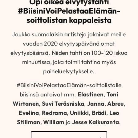
Opi oikea elvytystahti
#BiisiniVoiPelastaaElämän-
soittolistan kappaleista
Joukko suomalaisia artisteja jakoivat meille
vuoden 2020 elvytyspäivänä omat
elvytysbiisinsä. Niiden tahti on 100-120 iskua
minuutissa, joka toimii tahtina myös
paineluelvytykselle.
#BiisiniVoiPelastaaElämän-soittolistalle
biisinsä antoivat mm.
Elastinen
,
Toni
Wirtanen
,
Suvi Teräsniska
,
Janna
,
Abreu
,
Evelina
,
Redrama
,
Uniikki
,
Brädi
,
Leo
Stillman
,
William
ja
Jesse Kaikuranta
.