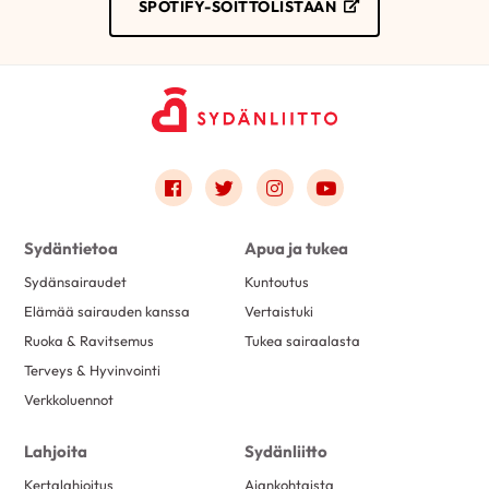
SPOTIFY-SOITTOLISTAAN
Link to facebook
Link to twitter
Link to instagram
Link to youtube
Sydäntietoa
Apua ja tukea
Sydänsairaudet
Kuntoutus
Elämää sairauden kanssa
Vertaistuki
Ruoka & Ravitsemus
Tukea sairaalasta
Terveys & Hyvinvointi
Verkkoluennot
Lahjoita
Sydänliitto
Kertalahjoitus
Ajankohtaista