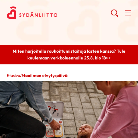
Miten harjoitella rauhoittumistaitoja lasten kanssa? Tule
kuulemaan
verkkoluennolle 25.8. klo 18
>>
Etusivu
/
Maailman elvytyspäivä