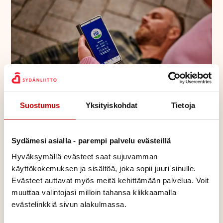
Suostumus
Yksityiskohdat
Tietoja
Kaipaatko materiaalia
Sydämesi asialla - parempi palvelu evästeillä
elvytysopetukseen?
Hyväksymällä evästeet saat sujuvamman
käyttökokemuksen ja sisältöä, joka sopii juuri sinulle.
Auttamista elvytystilanteessa voi harjoitella jo
Evästeet auttavat myös meitä kehittämään palvelua. Voit
varhaiskasvatuksesta alkaen. Mitä aikaisemmin opetus
muuttaa valintojasi milloin tahansa klikkaamalla
aloitetaan, sen varmempaa ja rohkeampaa auttaminen on.
evästelinkkiä sivun alakulmassa.
Poimi vinkit tuntisuunnitteluun eri ikätasojen mukaiseen
elvytysopetukseen.