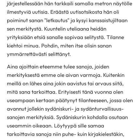
järjestellessään hän tarkkaili samalla metron näytölle
ilmestyviä uutisia. Eräästä uutisotsikosta hän oli
poiminut sanan ”letkautus” ja kysyi kanssaistujiltaan
sen merkitystä. Kuuntelin uteliaana heidän
yrityksiään etsiä sanalle sopivaa selitystä. Tilanne
kiehtoi minua. Pohdin, miten itse olisin sanan
ymmärrettävästi selittänyt.
Aina ajoittain eteemme tulee sanoja, joiden
merkityksestä emme ole aivan varmoja. Kuitenkin
meillä on lähes aina jokin aavistus tai arvaus siitä,
mitä sana tarkoittaa. Erityisesti tänä vuonna olen
useampaan kertaan päätynyt tilanteeseen, jossa olen
avannut jollekin sydäniskuri- ja sydänturvallisuus-
sanojen merkityksiä. Sydäniskurin kohdalla osutaan
useammin oikeaan. Löytyypä sille samaa
tarkoittavia sanoja niin puhe- kuin kirjakielestäkin,