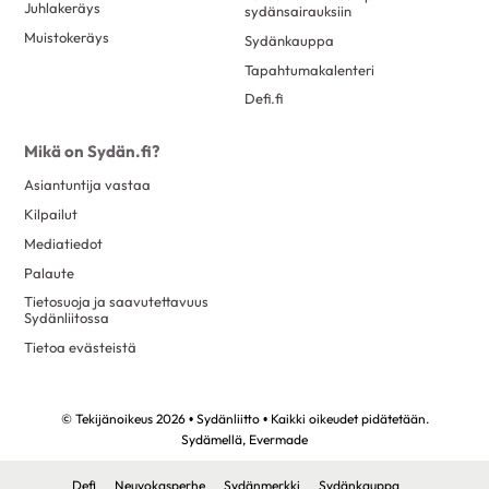
Juhlakeräys
sydänsairauksiin
Muistokeräys
Sydänkauppa
Tapahtumakalenteri
Defi.fi
Mikä on Sydän.fi?
Asiantuntija vastaa
Kilpailut
Mediatiedot
Palaute
Tietosuoja ja saavutettavuus
Sydänliitossa
Tietoa evästeistä
© Tekijänoikeus 2026 • Sydänliitto • Kaikki oikeudet pidätetään.
Sydämellä,
Evermade
Defi
Neuvokasperhe
Sydänmerkki
Sydänkauppa