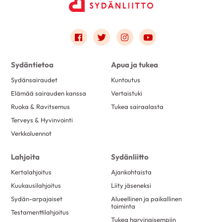
Link to facebook
Link to twitter
Link to instagram
Link to youtube
Sydäntietoa
Apua ja tukea
Sydänsairaudet
Kuntoutus
Elämää sairauden kanssa
Vertaistuki
Ruoka & Ravitsemus
Tukea sairaalasta
Terveys & Hyvinvointi
Verkkoluennot
Lahjoita
Sydänliitto
Kertalahjoitus
Ajankohtaista
Kuukausilahjoitus
Liity jäseneksi
Sydän-arpajaiset
Alueellinen ja paikallinen
toiminta
Testamenttilahjoitus
Tukea harvinaisempiin