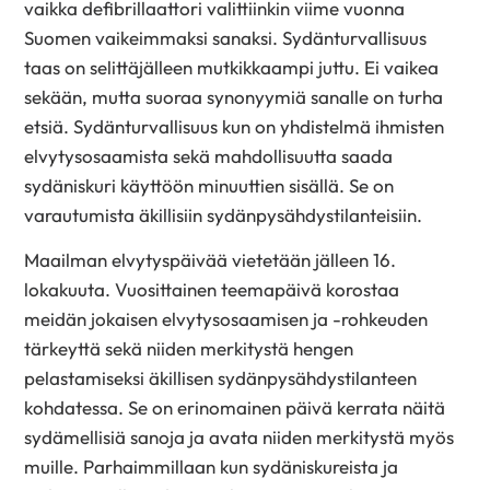
vaikka defibrillaattori valittiinkin viime vuonna
Suomen vaikeimmaksi sanaksi. Sydänturvallisuus
taas on selittäjälleen mutkikkaampi juttu. Ei vaikea
sekään, mutta suoraa synonyymiä sanalle on turha
etsiä. Sydänturvallisuus kun on yhdistelmä ihmisten
elvytysosaamista sekä mahdollisuutta saada
sydäniskuri käyttöön minuuttien sisällä. Se on
varautumista äkillisiin sydänpysähdystilanteisiin.
Maailman elvytyspäivää vietetään jälleen 16.
lokakuuta. Vuosittainen teemapäivä korostaa
meidän jokaisen elvytysosaamisen ja -rohkeuden
tärkeyttä sekä niiden merkitystä hengen
pelastamiseksi äkillisen sydänpysähdystilanteen
kohdatessa. Se on erinomainen päivä kerrata näitä
sydämellisiä sanoja ja avata niiden merkitystä myös
muille. Parhaimmillaan kun sydäniskureista ja