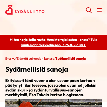
Miten harjoitella rauhoittumistaitoja lasten kanssa? Tule
kuulemaan
verkkoluennolle 25.8. klo 18
>>
Etusivu
/
Elämää sairauden kanssa
/
Sydämellisiä sanoja
Sydämellisiä sanoja
Erityisesti tänä vuonna olen useampaan kertaan
päätynyt tilanteeseen, jossa olen avannut jollekin
sydäniskuri- ja sydänturvallisuus-sanojen
merkityksiä, Esa Takala kertoo blogissaan.