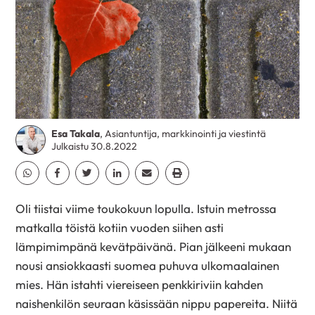
Esa Takala
, Asiantuntija, markkinointi ja viestintä
Julkaistu 30.8.2022
Jaa Whatsapp
Jaa Facebook
Jaa Twitter
Jaa Linkedin
Jaa Email
Jaa Print
Oli tiistai viime toukokuun lopulla. Istuin metrossa
matkalla töistä kotiin vuoden siihen asti
lämpimimpänä kevätpäivänä. Pian jälkeeni mukaan
nousi ansiokkaasti suomea puhuva ulkomaalainen
mies. Hän istahti viereiseen penkkiriviin kahden
naishenkilön seuraan käsissään nippu papereita. Niitä