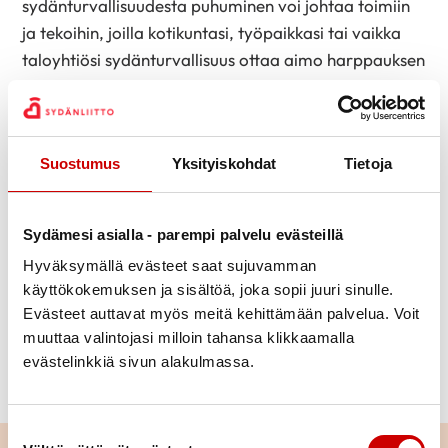
sydänturvallisuudesta puhuminen voi johtaa toimiin
ja tekoihin, joilla kotikuntasi, työpaikkasi tai vaikka
taloyhtiösi sydänturvallisuus ottaa aimo harppauksen
eteenpäin ja voi lopulta pelastaa jonkun hengen.
Suostumus
Yksityiskohdat
Tietoja
Lue myös:
Sydämesi asialla - parempi palvelu evästeillä
Tarkista kotikuntasi sydänturvallisuuden taso
Hyväksymällä evästeet saat sujuvamman
sydanturvallinensuomi.sydan.fi
-verkkosivulla.
käyttökokemuksen ja sisältöä, joka sopii juuri sinulle.
Evästeet auttavat myös meitä kehittämään palvelua. Voit
Sydänturvallinen arki muodostuu ihmisten
muuttaa valintojasi milloin tahansa klikkaamalla
elvytysosaamisesta ja -rohkeudesta sekä
evästelinkkiä sivun alakulmassa.
lähietäisyydellä sijaitsevasta sydäniskurista
.
Suostumuksen valinta