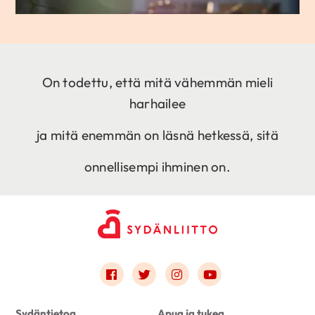
On todettu, että mitä vähemmän mieli
harhailee
ja mitä enemmän on läsnä hetkessä, sitä
onnellisempi ihminen on.
Link to facebook
Link to twitter
Link to instagram
Link to youtube
Sydäntietoa
Apua ja tukea