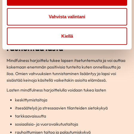
Vahvista valintani
Kiellä
Tietoisuustaitojen harjoittelu
rauhoittaa lasta
Mindfulness harjoittelu tukee lapsen itsetuntemusta ja voi auttaa
kokemaan enemmän positivisia tunteita kuten onnellisuutta ja
iloa. Omien vahvuuksien tunnistaminen lisääntyy ja lapsi voi
sisäistää keinoja käsitellä vaikeitakin asioita elämässä.
Lasten mindfulness harjoittelulla voidaan tukea lasten
keskittymistaitoja
itsesäätelyä ja stressaavien tilanteiden sietokykyä
tarkkaavaisuutta
sosiaalisia- ja vuorovaikutustaitoja
rauhoittumisen taitoa ja palautumiskykyä