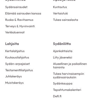
Sydänsairaudet
Kuntoutus
Elämää sairauden kanssa
Vertaistuki
Ruoka & Ravitsemus
Tukea sairaalasta
Terveys & Hyvinvointi
Verkkoluennot
Lahjoita
Sydänliitto
Kertalahjoitus
Ajankohtaista
Kuukausilahjoitus
Liity jäseneksi
Sydän-arpajaiset
Alueellinen ja paikallinen
toiminta
Testamenttilahjoitus
Tukea harvinaisempiin
Juhlakeräys
sydänsairauksiin
Muistokeräys
Sydänkauppa
Tapahtumakalenteri
Defi.fi