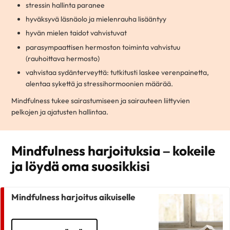
stressin hallinta paranee
hyväksyvä läsnäolo ja mielenrauha lisääntyy
hyvän mielen taidot vahvistuvat
parasympaattisen hermoston toiminta vahvistuu
(rauhoittava hermosto)
vahvistaa sydänterveyttä: tutkitusti laskee verenpainetta,
alentaa sykettä ja stressihormoonien määrää.
Mindfulness tukee sairastumiseen ja sairauteen liittyvien
pelkojen ja ajatusten hallintaa.
Mindfulness harjoituksia – kokeile
ja löydä oma suosikkisi
Mindfulness harjoitus aikuiselle