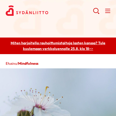
Miten harjoitella rauhoittumistaitoja lasten kanssa? Tule
kuulemaan
verkkoluennolle 25.8. klo 18
>>
Etusivu
/
Mindfulness