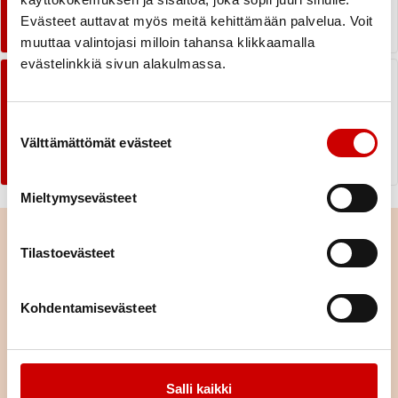
KOKEILE TÄSTÄ
Evästeet auttavat myös meitä kehittämään palvelua. Voit
muuttaa valintojasi milloin tahansa klikkaamalla
evästelinkkiä sivun alakulmassa.
Mindfulness övning för vuxna
Suostumuksen valinta
LYSSNA OCH LÄSA MERA
Välttämättömät evästeet
Mieltymysevästeet
Tilastoevästeet
Kohdentamisevästeet
Salli kaikki