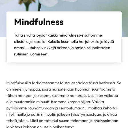
Mindfulness
Tältä sivulta löydät kaikki mindfulness-sisältömme
aikuisille ja lapsille. Kokeile kuunnella harjoituksia ja löydä
omasi. Jutuissa vinkkejä arkeen ja omien rauhoittavien
rutiinien luomiseen.
Mindfulnesilla tarkoitetaan tietoista läsnäoloa tässä hetkessä. Se
on mielen jumppaa, jossa harjoitellaan huomion suuntaamista
tähän hetkeen ja kokemukseemme hetkessä. Usein on vaikeaa
olla muutamakin minuutti itsemme kanssa hiljaa. Vaikka
pyrkisimme rauhoittumaan ja rentoutumaan, ilmoittaa keho tai
mieli meille jo parin minuutin jälkeen tylsistymisestään, ja alkaa
tehdä jotain. Mieli on tottunut suunnittelemaan ja analysoimaan
ja yhteys kehoon on usein heikentynyt.