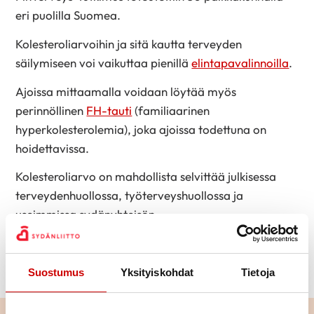
eri puolilla Suomea.
Kolesteroliarvoihin ja sitä kautta terveyden
säilymiseen voi vaikuttaa pienillä
elintapavalinnoilla
.
Ajoissa mittaamalla voidaan löytää myös
perinnöllinen
FH-tauti
(familiaarinen
hyperkolesterolemia), joka ajoissa todettuna on
hoidettavissa.
Kolesteroliarvo on mahdollista selvittää julkisessa
terveydenhuollossa, työterveyshuollossa ja
useimmissa sydänyhteisön
järjestämissä terveysmittaustilaisuuksissa. Katso
sinua lähin tapahtuma
Sydänliiton
tapahtumakalenterista
.
Suostumus
Yksityiskohdat
Tietoja