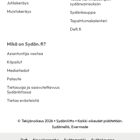
Juhlakeräys
sydänsairauksiin
Muistokeräys
Sydänkauppa
Tapahtumakalenteri
Defi.fi
Mikä on Sydän.fi?
Asiantuntija vastaa
Kilpailut
Mediatiedot
Palaute
Tietosuoja ja saavutettavuus
Sydänliitossa
Tietoa evästeistä
© Tekijänoikeus 2026 • Sydänliitto • Kaikki oikeudet pidätetään.
Sydämellä,
Evermade
Defi
Neuvokasperhe
Sydänmerkki
Sydänkauppa