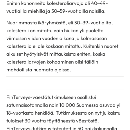
Eniten kohonneita kolesteroliarvoja oli 40–49-
vuotiailla miehillä ja 50–59-vuotiailla naisilla.
Nuorimmasta ikäryhmästä, eli 30–39-vuotiailta,
kolesteroli on mitattu vain hiukan yli puolelta
viimeisen viiden vuoden aikana ja kolmasosan
kolesterolia ei ole koskaan mitattu. Kuitenkin nuoret
aikuiset hyötyisivät mittauksista eniten, koska
kolesteroliarvojen kohoaminen olisi tällöin
mahdollista huomata ajoissa.
FinTerveys-väestötutkimukseen osallistui
satunnaisotannalla noin 10 000 Suomessa asuvaa yli
18-vuotiasta henkilöä. Tutkimuksesta on nyt julkaistu
tulokset 30 vuotta täyttäneestä väestöstä.
FinTerveys-tutkimus toteutettiin 50 paikkakunnalla