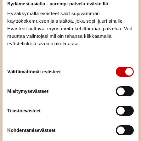
Lue seuraavaksi
Sydämesi asialla - parempi palvelu evästeillä
Hyväksymällä evästeet saat sujuvamman
käyttökokemuksen ja sisältöä, joka sopii juuri sinulle.
Istuminen kuormittaa myös
sydäntä – näin työpäivään saa
Evästeet auttavat myös meitä kehittämään palvelua. Voit
lisää liikettä
muuttaa valintojasi milloin tahansa klikkaamalla
evästelinkkiä sivun alakulmassa.
LUE ARTIKKELI
Pitkä tie tahdistinhoidossa –
Suostumuksen valinta
johdoton tahdistin mahdollisti
Välttämättömät evästeet
normaalin arjen
LUE ARTIKKELI
Mieltymysevästeet
Rasvan laatu reilaan – enemmän
Tilastoevästeet
pehmeää, vähemmän kovaa
LUE ARTIKKELI
Kohdentamisevästeet