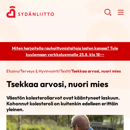
Miten harjoitella rauhoittumistaitoja lasten kanssa? Tule
kuulemaan
verkkoluennolle 25.8. klo 18
>>
Etusivu
/
Terveys & Hyvinvointi
/
Testit
/
​Tsekkaa arvosi, nuori mies
​Tsekkaa arvosi, nuori mies
Väestön kolesteroliarvot ovat kääntyneet laskuun.
Kohonnut kolesteroli on kuitenkin edelleen erittäin
yleinen.