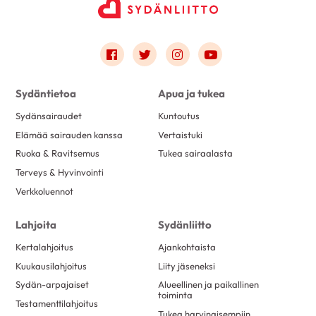
Link to facebook
Link to twitter
Link to instagram
Link to youtube
Sydäntietoa
Apua ja tukea
Sydänsairaudet
Kuntoutus
Elämää sairauden kanssa
Vertaistuki
Ruoka & Ravitsemus
Tukea sairaalasta
Terveys & Hyvinvointi
Verkkoluennot
Lahjoita
Sydänliitto
Kertalahjoitus
Ajankohtaista
Kuukausilahjoitus
Liity jäseneksi
Sydän-arpajaiset
Alueellinen ja paikallinen
toiminta
Testamenttilahjoitus
Tukea harvinaisempiin