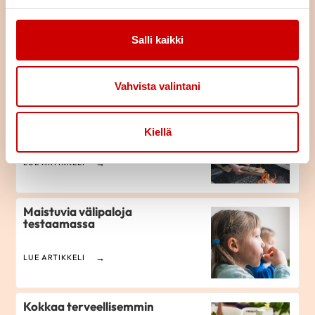
Marjat apuna matala-asteisen
tulehduksen vähentämisessä
Salli kaikki
LUE ARTIKKELI
Vahvista valintani
Mika Lemberg nousi
sängynpohjalta takaisin
Kiellä
liikkeelle
LUE ARTIKKELI
​Maistuvia välipaloja
testaamassa
LUE ARTIKKELI
Kokkaa terveellisemmin