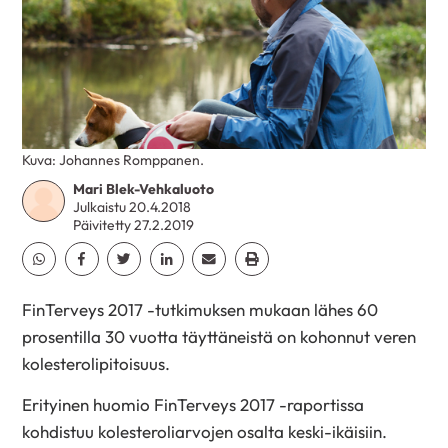
Kuva: Johannes Romppanen.
Mari Blek-Vehkaluoto
Julkaistu 20.4.2018
Päivitetty 27.2.2019
Jaa Whatsapp
Jaa Facebook
Jaa Twitter
Jaa Linkedin
Jaa Email
Jaa Print
FinTerveys 2017 -tutkimuksen mukaan lähes 60
prosentilla 30 vuotta täyttäneistä on kohonnut veren
kolesterolipitoisuus.
Erityinen huomio FinTerveys 2017 -raportissa
kohdistuu kolesteroliarvojen osalta keski-ikäisiin.