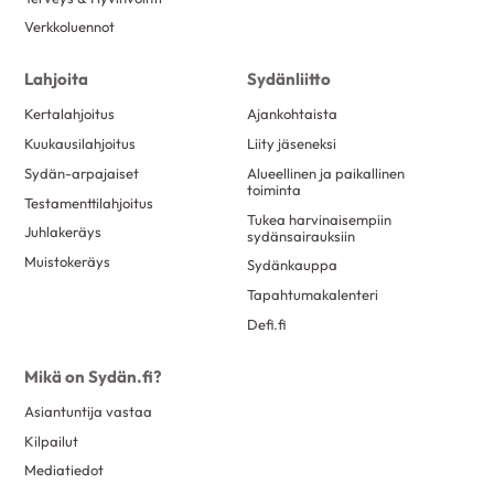
Verkkoluennot
Lahjoita
Sydänliitto
Kertalahjoitus
Ajankohtaista
Kuukausilahjoitus
Liity jäseneksi
Sydän-arpajaiset
Alueellinen ja paikallinen
toiminta
Testamenttilahjoitus
Tukea harvinaisempiin
Juhlakeräys
sydänsairauksiin
Muistokeräys
Sydänkauppa
Tapahtumakalenteri
Defi.fi
Mikä on Sydän.fi?
Asiantuntija vastaa
Kilpailut
Mediatiedot