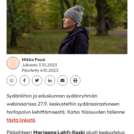
Mikko Pousi
Julkaistu 3.10.2023
Päivitetty 4.10.2023
Jaa Whatsapp
Jaa Facebook
Jaa Twitter
Jaa Linkedin
Jaa Email
Jaa Print
Sydänliiton ja eduskunnan sydänryhmän
webinaarissa 27.9. keskusteltiin sydänsairastuneen
hoitopolun kehittämisestä. Katso tilaisuuden tallenne
tästä linkistä
.
Pääsihteeri
Marjaana Lahti-Koski
alusti keskustelua