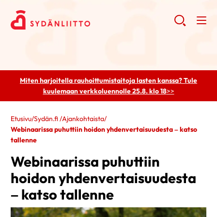
Miten harjoitella rauhoittumistaitoja lasten kanssa? Tule
kuulemaan
verkkoluennolle 25.8. klo 18
>>
Etusivu
/
Sydän.fi
/
Ajankohtaista
/
Webinaarissa puhuttiin hoidon yhdenvertaisuudesta – katso
tallenne
Webinaarissa puhuttiin
hoidon yhdenvertaisuudesta
– katso tallenne