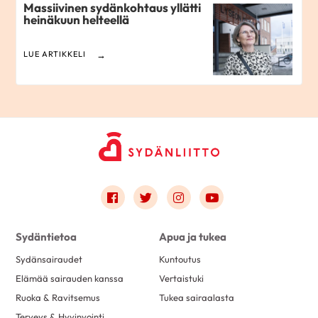
Massiivinen sydänkohtaus yllätti
heinäkuun helteellä
LUE ARTIKKELI
Link to facebook
Link to twitter
Link to instagram
Link to youtube
Sydäntietoa
Apua ja tukea
Sydänsairaudet
Kuntoutus
Elämää sairauden kanssa
Vertaistuki
Ruoka & Ravitsemus
Tukea sairaalasta
Terveys & Hyvinvointi