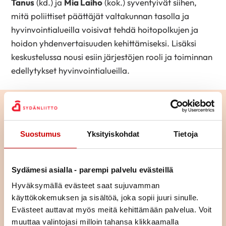
Tanus
(kd.) ja
Mia Laiho
(kok.) syventyivät siihen,
mitä poliittiset päättäjät valtakunnan tasolla ja
hyvinvointialueilla voisivat tehdä hoitopolkujen ja
hoidon yhdenvertaisuuden kehittämiseksi. Lisäksi
keskustelussa nousi esiin järjestöjen rooli ja toiminnan
edellytykset hyvinvointialueilla.
Lue seuraavaksi
Suostumus
Yksityiskohdat
Tietoja
Istuminen kuormittaa myös
sydäntä – näin työpäivään saa
lisää liikettä
Sydämesi asialla - parempi palvelu evästeillä
LUE ARTIKKELI
Hyväksymällä evästeet saat sujuvamman
käyttökokemuksen ja sisältöä, joka sopii juuri sinulle.
Pitkä tie tahdistinhoidossa –
Evästeet auttavat myös meitä kehittämään palvelua. Voit
johdoton tahdistin mahdollisti
muuttaa valintojasi milloin tahansa klikkaamalla
normaalin arjen