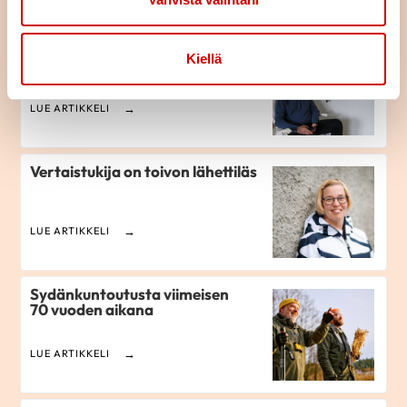
Ilman vaimoani en olisi enää
Kiellä
tässä
LUE ARTIKKELI
Vertaistukija on toivon lähettiläs
LUE ARTIKKELI
Sydänkuntoutusta viimeisen
70 vuoden aikana
LUE ARTIKKELI