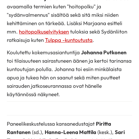
avaamalla termien kuten ”hoitopolku” ja
”sydänvalmennus” sisältöä sekä sitä miksi niiden
kehittäminen on tärkeää. Lisäksi Marjaana esitteli
mm.
hoitopolkuselvityksen
tuloksia sekä Sydänliiton
ratkaisuja kuten
Tulppa -kuntoutusta
.
Koulutettu kokemusasiantuntija
Johanna Putkonen
toi tilaisuuteen sairastuneen äänen ja kertoi tarinansa
kuntoutujan polulla. Johanna toi esiin minkälaista
apua ja tukea hän on saanut sekä miten puutteet
sairauden jatkoseurannassa ovat hänelle
käytännössä näkyneet.
Paneelikeskustelussa kansanedustajat
Piritta
Rantanen
(sd.),
Hanna-Leena Mattila
(kesk.),
Sari