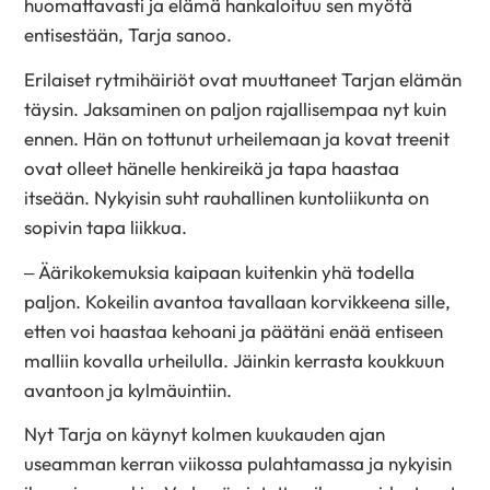
huomattavasti ja elämä hankaloituu sen myötä
entisestään, Tarja sanoo.
Erilaiset rytmihäiriöt ovat muuttaneet Tarjan elämän
täysin. Jaksaminen on paljon rajallisempaa nyt kuin
ennen. Hän on tottunut urheilemaan ja kovat treenit
ovat olleet hänelle henkireikä ja tapa haastaa
itseään. Nykyisin suht rauhallinen kuntoliikunta on
sopivin tapa liikkua.
– Äärikokemuksia kaipaan kuitenkin yhä todella
paljon. Kokeilin avantoa tavallaan korvikkeena sille,
etten voi haastaa kehoani ja päätäni enää entiseen
malliin kovalla urheilulla. Jäinkin kerrasta koukkuun
avantoon ja kylmäuintiin.
Nyt Tarja on käynyt kolmen kuukauden ajan
useamman kerran viikossa pulahtamassa ja nykyisin