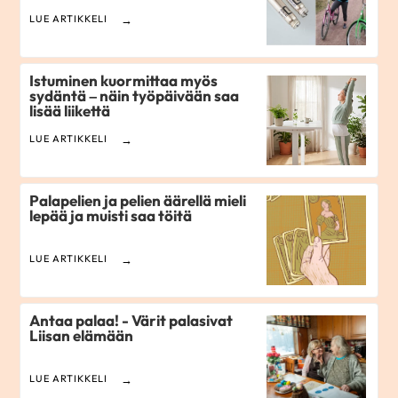
LUE ARTIKKELI
Istuminen kuormittaa myös
sydäntä – näin työpäivään saa
lisää liikettä
LUE ARTIKKELI
Palapelien ja pelien äärellä mieli
lepää ja muisti saa töitä
LUE ARTIKKELI
Antaa palaa! - Värit palasivat
Liisan elämään
LUE ARTIKKELI