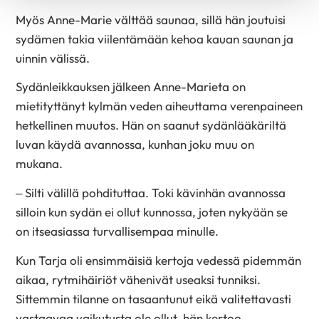
Myös Anne-Marie välttää saunaa, sillä hän joutuisi
sydämen takia viilentämään kehoa kauan saunan ja
uinnin välissä.
Sydänleikkauksen jälkeen Anne-Marieta on
mietityttänyt kylmän veden aiheuttama verenpaineen
hetkellinen muutos. Hän on saanut sydänlääkäriltä
luvan käydä avannossa, kunhan joku muu on
mukana.
– Silti välillä pohdituttaa. Toki kävinhän avannossa
silloin kun sydän ei ollut kunnossa, joten nykyään se
on itseasiassa turvallisempaa minulle.
Kun Tarja oli ensimmäisiä kertoja vedessä pidemmän
aikaa, rytmihäiriöt vähenivät useaksi tunniksi.
Sittemmin tilanne on tasaantunut eikä valitettavasti
vastaavaa vaikutusta ole ollut, hän kertoo.