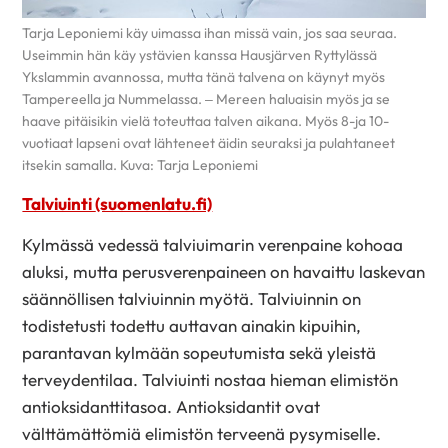
Tarja Leponiemi käy uimassa ihan missä vain, jos saa seuraa.
Useimmin hän käy ystävien kanssa Hausjärven Ryttylässä
Ykslammin avannossa, mutta tänä talvena on käynyt myös
Tampereella ja Nummelassa. – Mereen haluaisin myös ja se
haave pitäisikin vielä toteuttaa talven aikana. Myös 8-ja 10-
vuotiaat lapseni ovat lähteneet äidin seuraksi ja pulahtaneet
itsekin samalla. Kuva: Tarja Leponiemi
Talviuinti
(suomenlatu.fi)
Kylmässä vedessä talviuimarin verenpaine kohoaa
aluksi, mutta perusverenpaineen on havaittu laskevan
säännöllisen talviuinnin myötä. Talviuinnin on
todistetusti todettu auttavan ainakin kipuihin,
parantavan kylmään sopeutumista sekä yleistä
terveydentilaa. Talviuinti nostaa hieman elimistön
antioksidanttitasoa. Antioksidantit ovat
välttämättömiä elimistön terveenä pysymiselle.