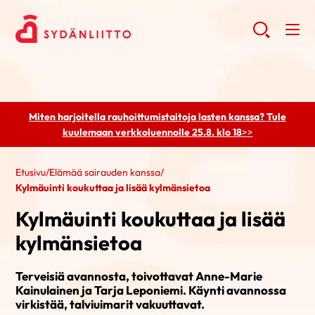
Miten harjoitella rauhoittumistaitoja lasten kanssa? Tule
kuulemaan
verkkoluennolle 25.8. klo 18
>>
Etusivu
/
Elämää sairauden kanssa
/
Kylmäuinti koukuttaa ja lisää kylmänsietoa
Kylmäuinti koukuttaa ja lisää
kylmänsietoa
Terveisiä avannosta, toivottavat Anne-Marie
Kainulainen ja Tarja Leponiemi. Käynti avannossa
virkistää, talviuimarit vakuuttavat.