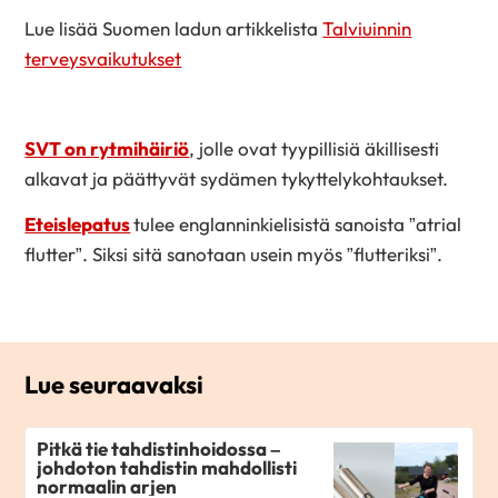
Lue lisää Suomen ladun artikkelista
Talviuinnin
terveysvaikutukset
SVT on rytmihäiriö
, jolle ovat tyypillisiä äkillisesti
alkavat ja päättyvät sydämen tykyttelykohtaukset.
Eteislepatus
tulee englanninkielisistä sanoista ”atrial
flutter”. Siksi sitä sanotaan usein myös ”flutteriksi”.
Lue seuraavaksi
Pitkä tie tahdistinhoidossa –
johdoton tahdistin mahdollisti
normaalin arjen