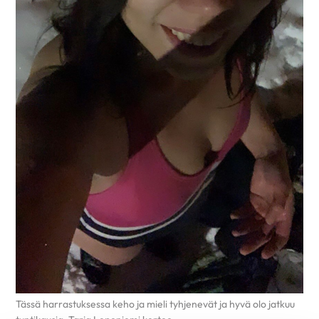
Tässä harrastuksessa keho ja mieli tyhjenevät ja hyvä olo jatkuu