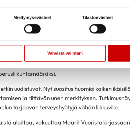
äästä liikunnan aloittamisesta verenkierto, hermot
Mieltymysevästeet
Tilastoevästeet
uttuvat. Myös elimistön lämpö nousee, jolloin hyvä
ielihyvä löytyy pikkuhiljaa, kokemuksen kautta. Esim
Vahvista valintani
e töihin lähtiessä tuo hyvinkin puolen tunnin liikunn
 ja puoli tuntia liikuntaa, mitä ehdotetaan nykyisissä
 perusliikuntamääräksi.
etkin uudistuvat. Nyt suositus huomioi kaiken ikäisillä
ttamisen ja riittävän unen merkityksen. Tutkimusnäy
elun tarjoavan terveyshyötyjä vähän liikkuville.
istä aloittaa, vakuuttaa Maarit Vuoristo kirjassaan