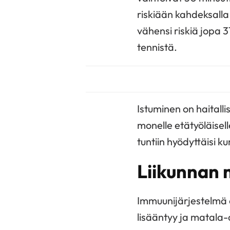
riskiään kahdeksalla 
vähensi riskiä jopa 31
tennistä.
Istuminen on haitalli
monelle etätyöläisel
tuntiin hyödyttäisi k
Liikunnan 
Immuunijärjestelmä o
lisääntyy ja matala-a