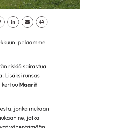
cebook
Jaa Twitter
Jaa Linkedin
Jaa Email
Jaa Print
koukkuun, pelaamme
vän riskiä sairastua
a. Lisäksi runsas
, kertoo
Maarit
ksesta, jonka mukaan
mukaan ne, jotka
tuivat vähentämään