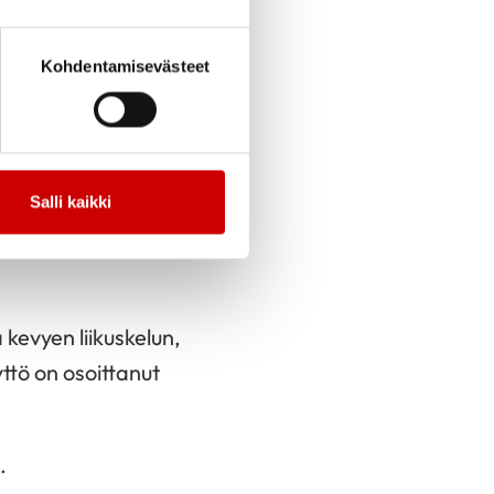
us ja
Kohdentamisevästeet
n olon tuntemukset
erkiksi kävely tai
Salli kaikki
an per päivä.
 aikuisten liikkumisen
 kevyen liikuskelun,
ttö on osoittanut
.