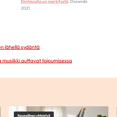
Elintavoilla on merkitystä
. Docendo
2021.
n lähellä sydäntä
a musiikki auttavat toipumisessa
Kaupallinen yhteistyö