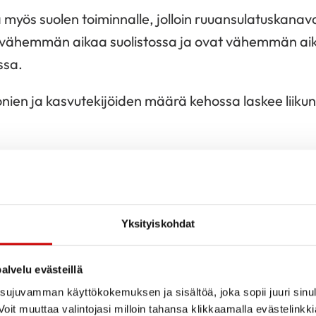
ä myös suolen toiminnalle, jolloin ruuansulatuskanav
 vähemmän aikaa suolistossa ja ovat vähemmän aik
ssa.
nien ja kasvutekijöiden määrä kehossa laskee liiku
lio yhdessä lisääntyneen liikunnan kanssa merkitse
 kehossa oleva rasvan määrä vähenee.
aloittaminen kannattaa
Yksityiskohdat
kun liikunta lisääntyy pitkästä aikaa. Mutta se kann
alvelu evästeillä
ulella kuin sinne lähtiessä, Maarit Vuoristo kirjoitt
ujuvamman käyttökokemuksen ja sisältöä, joka sopii juuri sinul
umpassa hikoillessa murheet unohtuvat tai ainakin ke
oit muuttaa valintojasi milloin tahansa klikkaamalla evästelinkk