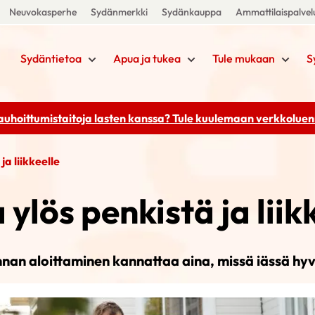
Neuvokasperhe
Sydänmerkki
Sydänkauppa
Ammattilaispalvel
Sydäntietoa
Apua ja tukea
Tule mukaan
S
rauhoittumistaitoja lasten kanssa? Tule kuulemaan
verkkoluenn
ja liikkeelle
 ylös penkistä ja liik
nnan aloittaminen kannattaa aina, missä iässä hy