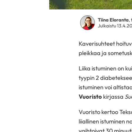
Tiina Eloranta
,
Julkaistu 13.4.2
Kaverisuhteet hoituv
pleikkaa ja sometusk
Liika istuminen on ku
tyypin 2 diabetekseen
istuminen voi altist
Vuoristo
kirjassa
Su
Vuoristo kertoo Teks
liiallinen istuminen
vaihtoivat 30 minuut