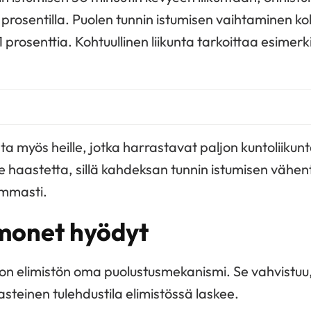
prosentilla. Puolen tunnin istumisen vaihtaminen koh
 prosenttia. Kohtuullinen liikunta tarkoittaa esimerki
sta myös heille, jotka harrastavat paljon kuntoliikun
le haastetta, sillä kahdeksan tunnin istumisen väh
ummasti.
monet hyödyt
n elimistön oma puolustusmekanismi. Se vahvistuu, 
steinen tulehdustila elimistössä laskee.