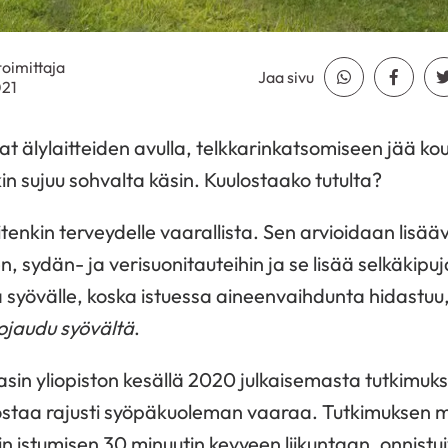
 toimittaja
Jaa sivu
Jaa Whatsapp
Jaa Fa
021
at älylaitteiden avulla, telkkarinkatsomiseen jää 
in sujuu sohvalta käsin. Kuulostaako tutulta?
itenkin terveydelle vaarallista. Sen arvioidaan lisää
, sydän- ja verisuonitauteihin ja se lisää selkäkipuj
aa syövälle, koska istuessa aineenvaihdunta hidastuu
ojaudu syövältä
.
asin yliopiston kesällä 2020 julkaisemasta tutkimu
 nostaa rajusti syöpäkuoleman vaaraa. Tutkimuksen 
in istumisen 30 minuutin kevyeen liikuntaan, onnis