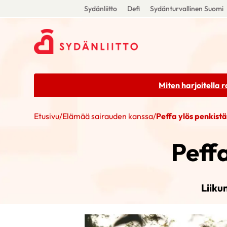
Sydänliitto
Defi
Sydänturvallinen Suomi
Miten harjoitella 
Etusivu
/
Elämää sairauden kanssa
/
Peffa ylös penkistä 
Peffa
Liiku