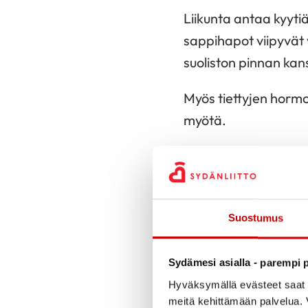
Liikunta antaa kyyti
sappihapot viipyvät
suoliston pinnan kan
Myös tiettyjen hormo
myötä.
Terveellinen ruokava
nopeutumista. Myös
Liikunnan 
Suostumus
Lihakset kipeytyvät, 
Sydämesi asialla - parempi p
yleensä paremmalla tu
Hyväksymällä evästeet saat s
harjoitellessa tai j
meitä kehittämään palvelua. V