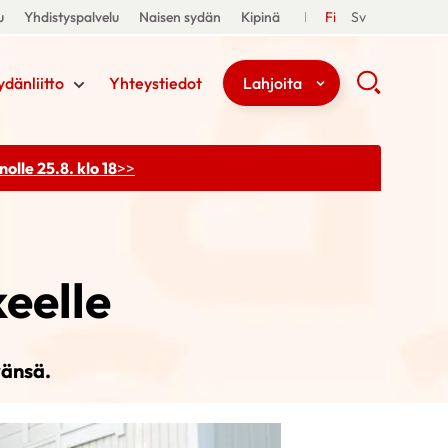
u
Yhdistyspalvelu
Naisen sydän
Kipinä
Fi
Sv
ydänliitto
Yhteystiedot
Lahjoita
olle 25.8. klo 18
>>
keelle
vänsä.