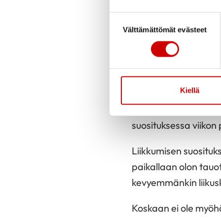
Suostumuksen valinta
Jo muutaman viikon p
Välttämättömät evästeet
hormonitasapaino mu
saattavat lisääntyä.
Liikunnan tuottama m
Kiellä
pyöräily juna-asemall
Viikossa kertyy kaksi
suosituksessa viikon
Liikkumisen suosituks
paikallaan olon tauo
kevyemmänkin liikusk
Koskaan ei ole myöhä