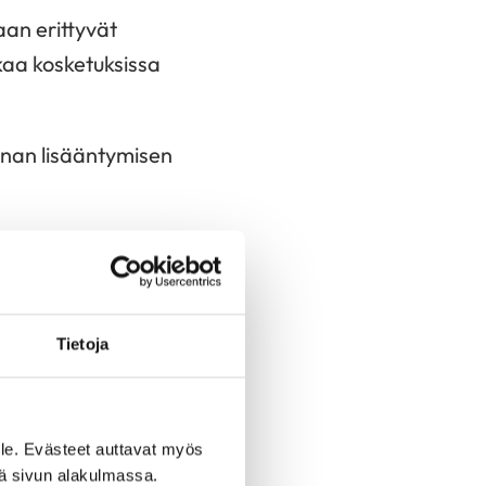
aan erittyvät
aa kosketuksissa
nnan lisääntymisen
e ruuansulatuksen
Tietoja
attaa. Lenkiltä palaa
aa. Myös salilla
le. Evästeet auttavat myös
venevät.
iä sivun alakulmassa.