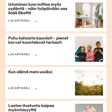
Istuminen kuormittaa myös
sydäntä – näin työpäivään saa
lisää liikettä
LUE ARTIKKELI
Puhu kehoista kauniisti – pienet
korvat kuuntelevat tarkasti
LUE ARTIKKELI
Kun elämä meni uusiksi
LUE ARTIKKELI
Lasten itsetunto kaipaa
myönteisyyttä