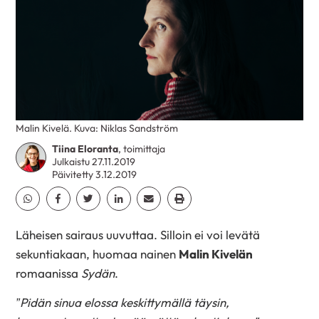
Malin Kivelä. Kuva: Niklas Sandström
Tiina Eloranta
, toimittaja
Julkaistu 27.11.2019
Päivitetty 3.12.2019
Jaa Whatsapp
Jaa Facebook
Jaa Twitter
Jaa Linkedin
Jaa Email
Jaa Print
Läheisen sairaus uuvuttaa. Silloin ei voi levätä
sekuntiakaan, huomaa nainen
Malin Kivelän
romaanissa
Sydän
.
”Pidän sinua elossa keskittymällä täysin,