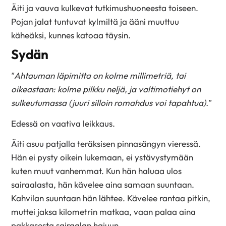
Äiti ja vauva kulkevat tutkimushuoneesta toiseen.
Pojan jalat tuntuvat kylmiltä ja ääni muuttuu
käheäksi, kunnes katoaa täysin.
Sydän
”Ahtauman läpimitta on kolme millimetriä, tai
oikeastaan: kolme pilkku neljä, ja valtimotiehyt on
sulkeutumassa (juuri silloin romahdus voi tapahtua).”
Edessä on vaativa leikkaus.
Äiti asuu patjalla teräksisen pinnasängyn vieressä.
Hän ei pysty oikein lukemaan, ei ystävystymään
kuten muut vanhemmat. Kun hän haluaa ulos
sairaalasta, hän kävelee aina samaan suuntaan.
Kahvilan suuntaan hän lähtee. Kävelee rantaa pitkin,
muttei jaksa kilometrin matkaa, vaan palaa aina
pakkasesta sairaalan hajuun.