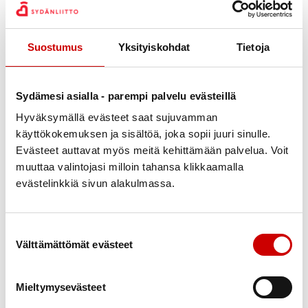
Suostumus
Yksityiskohdat
Tietoja
Malin Kivelä: Sydän
. Alkuteos:
Hjärtat. Suomennos: Laura
Sydämesi asialla - parempi palvelu evästeillä
Jänisniemi
Hyväksymällä evästeet saat sujuvamman
käyttökokemuksen ja sisältöä, joka sopii juuri sinulle.
Evästeet auttavat myös meitä kehittämään palvelua. Voit
Malin Kivelä (s. 1974) on kirjoittanut kolme romaania,
muuttaa valintojasi milloin tahansa klikkaamalla
kolme lastenkirjaa ja näytelmiä. Lisäksi hän on
evästelinkkiä sivun alakulmassa.
kirjoittanut muun muassa Hufvudstadsbladetiin,
Vogue Italiaan ja Vi Läser -lehteen. Hänen
Suostumuksen valinta
tuotantoaan on käännetty suomeksi, venäjäksi ja
Välttämättömät evästeet
tanskaksi. Viimeisin romaani
Muualla
(
Annanstans
,
S&S) palkittiin muun muassa. Svenska Ylen
Mieltymysevästeet
kirjallisuuspalkinnolla vuonna 2013.