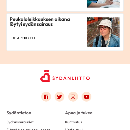
Peukaloleikkauksen aikana
löytyi sydänsairaus
LUE ARTIKKELI
Link to facebook
Link to twitter
Link to instagram
Link to youtube
Sydäntietoa
Apua ja tukea
Sydänsairaudet
Kuntoutus
Elämää sairauden kanssa
Vertaistuki