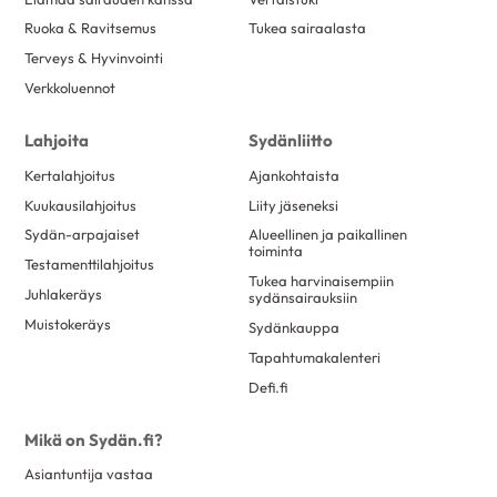
Ruoka & Ravitsemus
Tukea sairaalasta
Terveys & Hyvinvointi
Verkkoluennot
Lahjoita
Sydänliitto
Kertalahjoitus
Ajankohtaista
Kuukausilahjoitus
Liity jäseneksi
Sydän-arpajaiset
Alueellinen ja paikallinen
toiminta
Testamenttilahjoitus
Tukea harvinaisempiin
Juhlakeräys
sydänsairauksiin
Muistokeräys
Sydänkauppa
Tapahtumakalenteri
Defi.fi
Mikä on Sydän.fi?
Asiantuntija vastaa