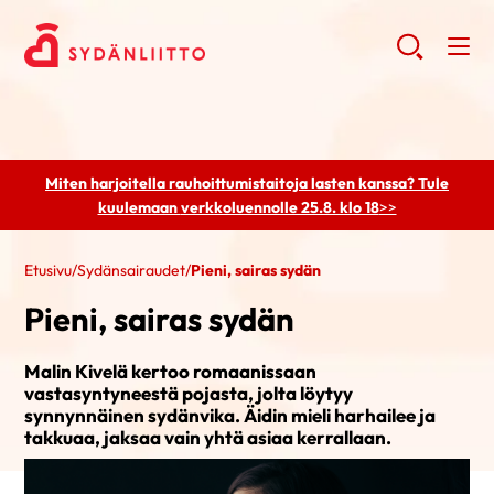
Miten harjoitella rauhoittumistaitoja lasten kanssa? Tule
kuulemaan
verkkoluennolle 25.8. klo 18
>>
Etusivu
/
Sydänsairaudet
/
Pieni, sairas sydän
Pieni, sairas sydän
Malin Kivelä kertoo romaanissaan
vastasyntyneestä pojasta, jolta löytyy
synnynnäinen sydänvika. Äidin mieli harhailee ja
takkuaa, jaksaa vain yhtä asiaa kerrallaan.