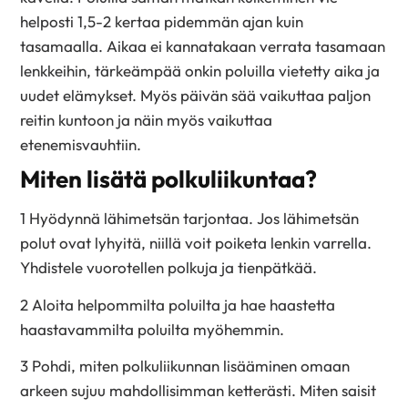
helposti 1,5-2 kertaa pidemmän ajan kuin
tasamaalla. Aikaa ei kannatakaan verrata tasamaan
lenkkeihin, tärkeämpää onkin poluilla vietetty aika ja
uudet elämykset. Myös päivän sää vaikuttaa paljon
reitin kuntoon ja näin myös vaikuttaa
etenemisvauhtiin.
Miten lisätä polkuliikuntaa?
1 Hyödynnä lähimetsän tarjontaa. Jos lähimetsän
polut ovat lyhyitä, niillä voit poiketa lenkin varrella.
Yhdistele vuorotellen polkuja ja tienpätkää.
2 Aloita helpommilta poluilta ja hae haastetta
haastavammilta poluilta myöhemmin.
3 Pohdi, miten polkuliikunnan lisääminen omaan
arkeen sujuu mahdollisimman ketterästi. Miten saisit