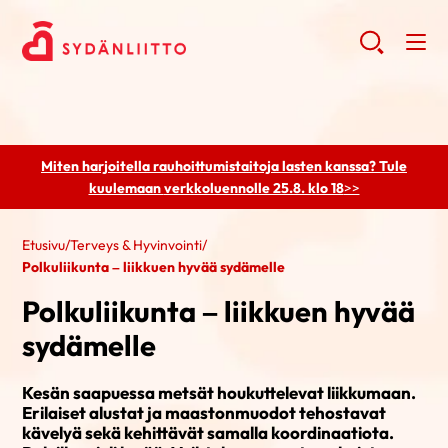
Miten harjoitella rauhoittumistaitoja lasten kanssa? Tule
kuulemaan
verkkoluennolle 25.8. klo 18
>>
Etusivu
/
Terveys & Hyvinvointi
/
Polkuliikunta – liikkuen hyvää sydämelle
Polkuliikunta – liikkuen hyvää
sydämelle
Kesän saapuessa metsät houkuttelevat liikkumaan.
Erilaiset alustat ja maastonmuodot tehostavat
kävelyä sekä kehittävät samalla koordinaatiota.