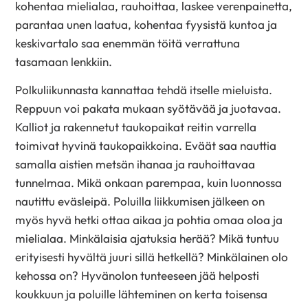
kohentaa mielialaa, rauhoittaa, laskee verenpainetta,
parantaa unen laatua, kohentaa fyysistä kuntoa ja
keskivartalo saa enemmän töitä verrattuna
tasamaan lenkkiin.
Polkuliikunnasta kannattaa tehdä itselle mieluista.
Reppuun voi pakata mukaan syötävää ja juotavaa.
Kalliot ja rakennetut taukopaikat reitin varrella
toimivat hyvinä taukopaikkoina. Eväät saa nauttia
samalla aistien metsän ihanaa ja rauhoittavaa
tunnelmaa. Mikä onkaan parempaa, kuin luonnossa
nautittu eväsleipä. Poluilla liikkumisen jälkeen on
myös hyvä hetki ottaa aikaa ja pohtia omaa oloa ja
mielialaa. Minkälaisia ajatuksia herää? Mikä tuntuu
erityisesti hyvältä juuri sillä hetkellä? Minkälainen olo
kehossa on? Hyvänolon tunteeseen jää helposti
koukkuun ja poluille lähteminen on kerta toisensa