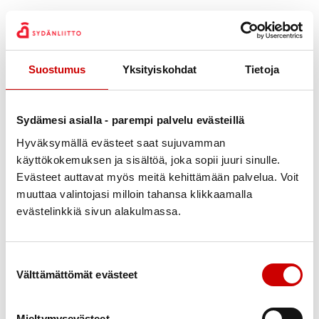
Muista hyvät kengät ja
turvallisuus
Suostumus
Yksityiskohdat
Tietoja
Polkuliikunnan voi hyvin aloittaa normaaleilla
lenkkitossuilla. Jos polkuliikunnasta innostuu
Sydämesi asialla - parempi palvelu evästeillä
enemmän, kannattaa hankkia maastoon sopivat
Hyväksymällä evästeet saat sujuvamman
polkujuoksukengät, jotka sopivat hyvin myös
käyttökokemuksen ja sisältöä, joka sopii juuri sinulle.
kävelyyn. Polkukengät pitävät maastossa paremmin
Evästeet auttavat myös meitä kehittämään palvelua. Voit
muuttaa valintojasi milloin tahansa klikkaamalla
ja tuntuma erilaisilla alustoilla on hyvä.
evästelinkkiä sivun alakulmassa.
Jos poluille lähtee yksin, tulee aina kertoa jollekin,
minne on menossa ja kauanko meinaa viipyä.
Suostumuksen valinta
Mukaan on suositeltavaa pakata pieni
Välttämättömät evästeet
ensiapupakkaus, puhelin ja ladata siihen 112-sovellus
mahdollisia loukkaantumisia varten. Polkuliikuntaa ei
Mieltymysevästeet