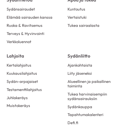
Sydänsairaudet
Kuntoutus
Elämää sairauden kanssa
Vertaistuki
Ruoka & Ravitsemus
Tukea sairaalasta
Terveys & Hyvinvointi
Verkkoluennot
Lahjoita
Sydänliitto
Kertalahjoitus
Ajankohtaista
Kuukausilahjoitus
Liity jäseneksi
Sydän-arpajaiset
Alueellinen ja paikallinen
toiminta
Testamenttilahjoitus
Tukea harvinaisempiin
Juhlakeräys
sydänsairauksiin
Muistokeräys
Sydänkauppa
Tapahtumakalenteri
Defi.fi