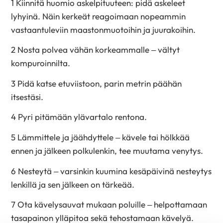
1 Kiinnitä huomio askelpituuteen: pidä askeleet
lyhyinä. Näin kerkeät reagoimaan nopeammin
vastaantuleviin maastonmuotoihin ja juurakoihin.
2 Nosta polvea vähän korkeammalle – vältyt
kompuroinnilta.
3 Pidä katse etuviistoon, parin metrin päähän
itsestäsi.
4 Pyri pitämään ylävartalo rentona.
5 Lämmittele ja jäähdyttele – kävele tai hölkkää
ennen ja jälkeen polkulenkin, tee muutama venytys.
6 Nesteytä – varsinkin kuumina kesäpäivinä nesteytys
lenkillä ja sen jälkeen on tärkeää.
7 Ota kävelysauvat mukaan poluille – helpottamaan
tasapainon ylläpitoa sekä tehostamaan kävelyä.