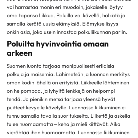
voi harrastaa monin eri muodoin, jokaiselle löytyy
oma tapansa liikkua. Poluilla voi kävellä, hölkätä ja
samalla kerätä uusia elämyksiä. Elämyksellisyys
onkin asia, joka usein innostaa polkuliikunnan pariin.
Poluilta hyvinvointia omaan
arkeen
Suomen luonto tarjoaa monipuolisesti erilaisia
polkuja ja maisemia. Lähimetsän ja luonnon merkitys
oman kodin lähellä on erityistä. Liikkeelle lähteminen
on helpompaa, ja lyhyitä lenkkejä on helpompi
tehdä. Jo pienikin metsä tarjoaa yleensä hyvät
puitteet kevyelle kävelylle. Luonnossa liikkuminen ei
tunnu samalla tavalla suoritukselta. Liikettä ja askelia
tulee huomaamatta – keho ja mieli kiittävät. Aika
vierähtää ihan huomaamatta. Luonnossa liikkuminen