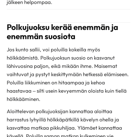
jälkeen helpompaa.
Polkujuoksu kerää enemmän ja
enemmän suosiota
Jos kunto sallii, voi poluilla kokeilla myös
hölkkäämistä. Polkujuoksun suosio on kasvanut
lähivuosina paljon, eikä mikään ihme. Maisemat
vaihtuvat ja pystyt keskittymään hetkessä elämiseen.
Poluilla liikkuminen on hitaampaa ja kehoa
haastavaa – silti usein kevyemmän oloista kuin tiellä
hölkkääminen.
Aloittelevan polkujuoksijan kannattaa aloittaa
harrastus lyhyillä hölkkäpätkillä kävelyn ohella ja
kasvattaa matkaa pikkuhiljaa. Ylämäet kannattaa
kävellä. Poluilla saman matkan kulkeminen vie