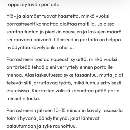
rappukäytävän portaita.
Ylä- ja alamäet tuovat haastetta, minkä vuoksi
porrastreenit kannattaa aloittaa maltilla. Jaloissa
saattaa tuntua jo pienikin nousujen ja laskujen määrä
seuraavana päivänä. Lähiseudun portaita on helppo
hyödyntää kävelylenkin ohella.
Porrastreeni nostaa nopeasti sykettä, minkä vuoksi
on tärkeää tehdä pieni verryttely ennen portaille
menoa. Alas laskeutuessa syke tasaantuu, mutta jalat
tekevät silti jarruttavaa työtä, mikä tuntuu erityisesti
etureisissä. Kierrosten välissä kannattaa pitää parin
minuutin tauko.
Porrastreenin jälkeen 10–15 minuutin kävely tasaisella
toimii hyvänä jäähdyttelynä; jalat lähtevät
palautumaan ja syke rauhoittuu.