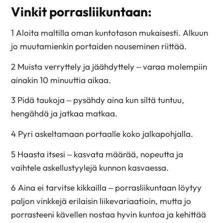
Vinkit porrasliikuntaan:
1 Aloita maltilla oman kuntotason mukaisesti. Alkuun
jo muutamienkin portaiden nouseminen riittää.
2 Muista verryttely ja jäähdyttely – varaa molempiin
ainakin 10 minuuttia aikaa.
3 Pidä taukoja – pysähdy aina kun siltä tuntuu,
hengähdä ja jatkaa matkaa.
4 Pyri askeltamaan portaalle koko jalkapohjalla.
5 Haasta itsesi – kasvata määrää, nopeutta ja
vaihtele askellustyylejä kunnon kasvaessa.
6 Aina ei tarvitse kikkailla – porrasliikuntaan löytyy
paljon vinkkejä erilaisin liikevariaatioin, mutta jo
porrasteeni kävellen nostaa hyvin kuntoa ja kehittää