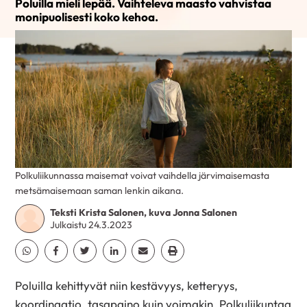
Poluilla mieli lepää. Vaihteleva maasto vahvistaa
monipuolisesti koko kehoa.
Polkuliikunnassa maisemat voivat vaihdella järvimaisemasta
metsämaisemaan saman lenkin aikana.
Teksti Krista Salonen, kuva Jonna Salonen
Julkaistu 24.3.2023
Jaa Whatsapp
Jaa Facebook
Jaa Twitter
Jaa Linkedin
Jaa Email
Jaa Print
Poluilla kehittyvät niin kestävyys, ketteryys,
koordinaatio, tasapaino kuin voimakin. Polkuliikuntaa