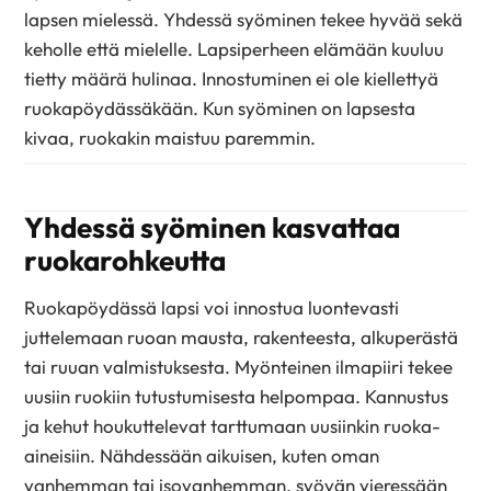
lapsen mielessä. Yhdessä syöminen tekee hyvää sekä
keholle että mielelle. Lapsiperheen elämään kuuluu
tietty määrä hulinaa. Innostuminen ei ole kiellettyä
ruokapöydässäkään. Kun syöminen on lapsesta
kivaa, ruokakin maistuu paremmin.
Yhdessä syöminen kasvattaa
ruokarohkeutta
Ruokapöydässä lapsi voi innostua luontevasti
juttelemaan ruoan mausta, rakenteesta, alkuperästä
tai ruuan valmistuksesta. Myönteinen ilmapiiri tekee
uusiin ruokiin tutustumisesta helpompaa. Kannustus
ja kehut houkuttelevat tarttumaan uusiinkin ruoka-
aineisiin. Nähdessään aikuisen, kuten oman
vanhemman tai isovanhemman, syövän vieressään