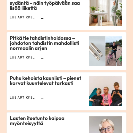
sydäntä – näin työpäivään saa
lisää liikettä
LUE ARTIKKELI
Pitkä tie tahdistinhoidossa –
johdoton tahdistin mahdollisti
normaalin arjen
LUE ARTIKKELI
Puhu kehoista kauniisti – pienet
korvat kuuntelevat tarkasti
LUE ARTIKKELI
Lasten itsetunto kaipaa
myönteisyyttä