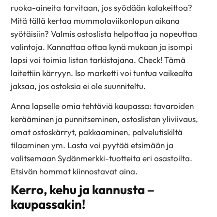
ruoka-aineita tarvitaan, jos syödään kalakeittoa?
Mitä tällä kertaa mummolaviikonlopun aikana
syötäisiin? Valmis ostoslista helpottaa ja nopeuttaa
valintoja. Kannattaa ottaa kynä mukaan ja isompi
lapsi voi toimia listan tarkistajana. Check! Tämä
laitettiin kärryyn. Iso marketti voi tuntua vaikealta
jaksaa, jos ostoksia ei ole suunniteltu.
Anna lapselle omia tehtäviä kaupassa: tavaroiden
kerääminen ja punnitseminen, ostoslistan yliviivaus,
omat ostoskärryt, pakkaaminen, palvelutiskiltä
tilaaminen ym. Lasta voi pyytää etsimään ja
valitsemaan Sydänmerkki-tuotteita eri osastoilta.
Etsivän hommat kiinnostavat aina.
Kerro, kehu ja kannusta –
kaupassakin!