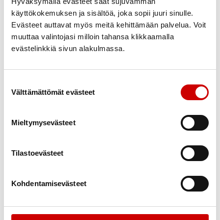
Hyväksymällä evästeet saat sujuvamman
jaksaa tämän kauppareissun. Se ei ole helppo juttu.”
käyttökokemuksen ja sisältöä, joka sopii juuri sinulle.
Evästeet auttavat myös meitä kehittämään palvelua. Voit
muuttaa valintojasi milloin tahansa klikkaamalla
evästelinkkiä sivun alakulmassa.
Suostumuksen valinta
Välttämättömät evästeet
Mieltymysevästeet
Tilastoevästeet
Vinkkejä lasten kanssa leipomiseen
Kohdentamisevästeet
Tee valmisteluja ensin itse, koska pieni lapsi ei
yleensä jaksa odottaa kovin kauan.
Oma leikkuulauta, pilkkomisveitsi tai kaulin ovat