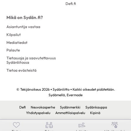
Defi.fi
Mikä on Sydän.fi?
Asiantuntija vastaa
Kilpailut
Mediatiedot
Palaute
Tietosuoja ja saavutettavuus
Sydänliitossa
Tietoa evästeistä
© Tekijänoikeus 2026 • Sydänliitto • Kaikki oikeudet pidätetään.
Sydämellä,
Evermade
Defi
Neuvokasperhe
Sydänmerkki
Sydänkauppa
Yhdistyspalvelu
Ammattilaispalvelu
Kipinä