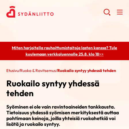
Miten harjoitella rauhoittumistaitoja lasten kanssa? Tule
kuulemaan
verkkoluennolle 25.8. klo 18
>>
Etusivu
/
Ruoka & Ravitsemus
/
Ruokailo syntyy yhdessä tehden
Ruokailo syntyy yhdessä
tehden
Syöminen ei ole vain ravintoaineiden tankkausta.
Tietoisuus yhdessä syömisen merkityksestä auttaa
pohtimaan keinoja, joilla yhteisiä ruokahetkiä voi
lisätä ja ruokailo syntyy.