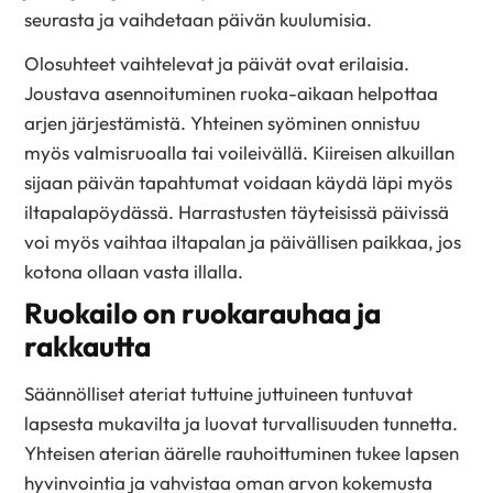
seurasta ja vaihdetaan päivän kuulumisia.
Olosuhteet vaihtelevat ja päivät ovat erilaisia.
Joustava asennoituminen ruoka-aikaan helpottaa
arjen järjestämistä. Yhteinen syöminen onnistuu
myös valmisruoalla tai voileivällä. Kiireisen alkuillan
sijaan päivän tapahtumat voidaan käydä läpi myös
iltapalapöydässä. Harrastusten täyteisissä päivissä
voi myös vaihtaa iltapalan ja päivällisen paikkaa, jos
kotona ollaan vasta illalla.
Ruokailo on ruokarauhaa ja
rakkautta
Säännölliset ateriat tuttuine juttuineen tuntuvat
lapsesta mukavilta ja luovat turvallisuuden tunnetta.
Yhteisen aterian äärelle rauhoittuminen tukee lapsen
hyvinvointia ja vahvistaa oman arvon kokemusta