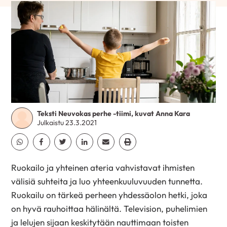
Teksti Neuvokas perhe -tiimi, kuvat Anna Kara
Julkaistu 23.3.2021
Jaa Whatsapp
Jaa Facebook
Jaa Twitter
Jaa Linkedin
Jaa Email
Jaa Print
Ruokailo ja yhteinen ateria vahvistavat ihmisten
välisiä suhteita ja luo yhteenkuuluvuuden tunnetta.
Ruokailu on tärkeä perheen yhdessäolon hetki, joka
on hyvä rauhoittaa hälinältä. Television, puhelimien
ja lelujen sijaan keskitytään nauttimaan toisten