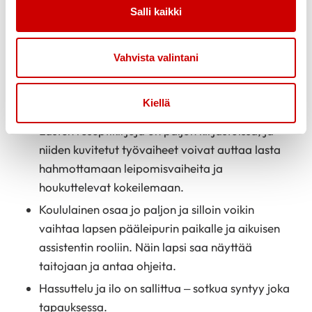
tärkeitä, jos lapselle on mahdollista sellaiset
Salli kaikki
hankkia. Ne innostavat jatkossakin
osallistumaan.
Vahvista valintani
Koristelu on kivaa. Voit laittaa mukiin lapselle
sopivan määrän koristeita, ettei koko pakettia
Kiellä
käytetä yhteen pullaan.
Lasten reseptikirjoja on paljon kirjastoissa, ja
niiden kuvitetut työvaiheet voivat auttaa lasta
hahmottamaan leipomisvaiheita ja
houkuttelevat kokeilemaan.
Koululainen osaa jo paljon ja silloin voikin
vaihtaa lapsen pääleipurin paikalle ja aikuisen
assistentin rooliin. Näin lapsi saa näyttää
taitojaan ja antaa ohjeita.
Hassuttelu ja ilo on sallittua – sotkua syntyy joka
tapauksessa.