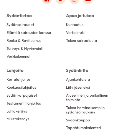
Sydäntietoa
Apua ja tukea
Sydänsairaudet
Kuntoutus
Elämää sairauden kanssa
Vertaistuki
Ruoka & Ravitsemus
Tukea sairaalasta
Terveys & Hyvinvointi
Verkkoluennot
Lahjoita
Sydänliitto
Kertalahjoitus
Ajankohtaista
Kuukausilahjoitus
Liity jäseneksi
Sydän-arpajaiset
Alueellinen ja paikallinen
toiminta
Testamenttilahjoitus
Tukea harvinaisempiin
Juhlakeräys
sydänsairauksiin
Muistokeräys
Sydänkauppa
Tapahtumakalenteri