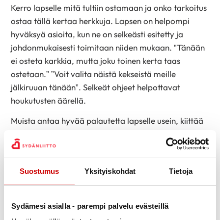
Kerro lapselle mitä tultiin ostamaan ja onko tarkoitus
ostaa tällä kertaa herkkuja. Lapsen on helpompi
hyväksyä asioita, kun ne on selkeästi esitetty ja
johdonmukaisesti toimitaan niiden mukaan. ”Tänään
ei osteta karkkia, mutta joku toinen kerta taas
ostetaan.” ”Voit valita näistä kekseistä meille
jälkiruuan tänään”. Selkeät ohjeet helpottavat
houkutusten äärellä.
Muista antaa hyvää palautetta lapselle usein, kiittää
ja kannustaa! Voit myös sanoittaa kauppareissun
kestoa: ”Nyt on jo puolet ostoksista löydetty, ja sinä
olet hieno apulainen.” Ja lopuksi kiitos tottakai:
Suostumus
Yksityiskohdat
Tietoja
”Kylläpä jaksoit hienosti tänään kauppareissun! Sinun
kanssasi on tosi kiva käydä kaupassa.” Myös
yrittämisestä on tärkeä antaa kiitosta: ”Huomasin,
Sydämesi asialla - parempi palvelu evästeillä
että olit kovin väsynyt päivästä ja silti yritit hienosti