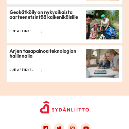
Geokätköily on nykyaikaista
aarteenetsintää kaikenikäisille
LUE ARTIKKELI
Arjen tasapainoa teknologian
hallinnalla
LUE ARTIKKELI
Link to facebook
Link to twitter
Link to instagram
Link to youtube