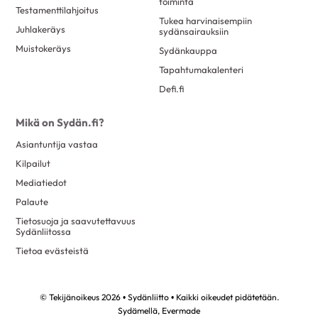
toiminta
Testamenttilahjoitus
Tukea harvinaisempiin
Juhlakeräys
sydänsairauksiin
Muistokeräys
Sydänkauppa
Tapahtumakalenteri
Defi.fi
Mikä on Sydän.fi?
Asiantuntija vastaa
Kilpailut
Mediatiedot
Palaute
Tietosuoja ja saavutettavuus
Sydänliitossa
Tietoa evästeistä
© Tekijänoikeus 2026 • Sydänliitto • Kaikki oikeudet pidätetään.
Sydämellä,
Evermade