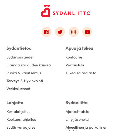
Link to facebook
Link to twitter
Link to instagram
Link to youtube
Sydäntietoa
Apua ja tukea
Sydänsairaudet
Kuntoutus
Elämää sairauden kanssa
Vertaistuki
Ruoka & Ravitsemus
Tukea sairaalasta
Terveys & Hyvinvointi
Verkkoluennot
Lahjoita
Sydänliitto
Kertalahjoitus
Ajankohtaista
Kuukausilahjoitus
Liity jäseneksi
Sydän-arpajaiset
Alueellinen ja paikallinen