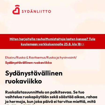
Miten harjoitella rauhoittumistaitoja lasten kanssa? Tule
kuulemaan
verkkoluennolle 25.8. klo 18
>>
Etusivu
/
Ruoka & Ravitsemus
/
Ruoka ja hyvinvointi
/
Sydänystävällinen ruokaviikko
Sydänystävällinen
ruokaviikko
Ruokalistasuunnittelu on palkitsevaa. Se tuo
vaihtelua ruokapöytään sekä säästää aikaa, rahaa
ja hermoja, kun joka päivä ei tarvitse miettiä, mitä