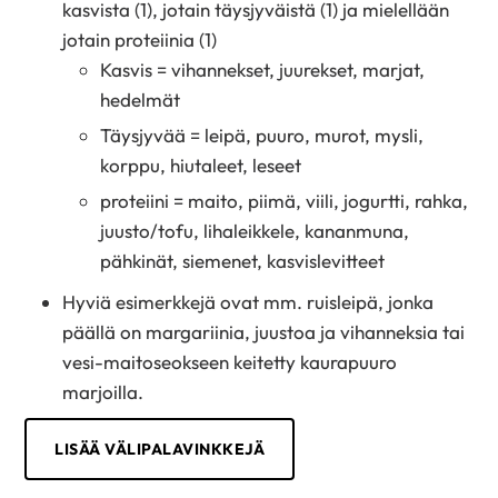
kasvista (1), jotain täysjyväistä (1) ja mielellään
jotain proteiinia (1)
Kasvis = vihannekset, juurekset, marjat,
hedelmät
Täysjyvää = leipä, puuro, murot, mysli,
korppu, hiutaleet, leseet
proteiini = maito, piimä, viili, jogurtti, rahka,
juusto/tofu, lihaleikkele, kananmuna,
pähkinät, siemenet, kasvislevitteet
Hyviä esimerkkejä ovat mm. ruisleipä, jonka
päällä on margariinia, juustoa ja vihanneksia tai
vesi-maitoseokseen keitetty kaurapuuro
marjoilla.
LISÄÄ VÄLIPALAVINKKEJÄ