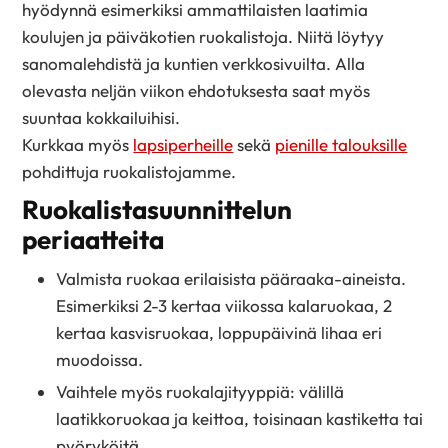
hyödynnä esimerkiksi ammattilaisten laatimia
koulujen ja päiväkotien ruokalistoja. Niitä löytyy
sanomalehdistä ja kuntien verkkosivuilta. Alla
olevasta neljän viikon ehdotuksesta saat myös
suuntaa kokkailuihisi.
Kurkkaa myös
lapsiperheille
sekä
pienille talouksille
pohdittuja ruokalistojamme.
Ruokalistasuunnittelun
periaatteita
Valmista ruokaa erilaisista pääraaka-aineista.
Esimerkiksi 2-3 kertaa viikossa kalaruokaa, 2
kertaa kasvisruokaa, loppupäivinä lihaa eri
muodoissa.
Vaihtele myös ruokalajityyppiä: välillä
laatikkoruokaa ja keittoa, toisinaan kastiketta tai
pyöryköitä.