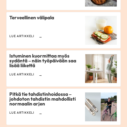
Terveellinen välipala
LUE ARTIKKELI
Istuminen kuormittaa myös
sydäntä – näin työpäivään saa
lisää liikettä
LUE ARTIKKELI
Pitkä tie tahdistinhoidossa –
johdoton tahdistin mahdollisti
normaalin arjen
LUE ARTIKKELI