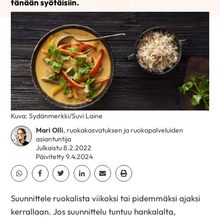
tänään syötäisiin.
Kuva: Sydänmerkki/Suvi Laine
Mari Olli
, ruokakasvatuksen ja ruokapalveluiden
asiantuntija
Julkaistu 8.2.2022
Päivitetty 9.4.2024
Jaa Whatsapp
Jaa Facebook
Jaa Twitter
Jaa Linkedin
Jaa Email
Jaa Print
Suunnittele ruokalista viikoksi tai pidemmäksi ajaksi
kerrallaan. Jos suunnittelu tuntuu hankalalta,