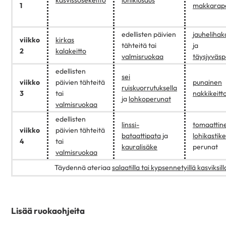
1
makkarap
edellisten päivien
jauhelihak
viikko
kirkas
tähteitä tai
ja
2
kalakeitto
valmisruokaa
täysjyväsp
edellisten
sei
viikko
päivien tähteitä
punainen
ruiskuorrutuksella
3
tai
nakkikeitt
ja
lohkoperunat
valmisruokaa
edellisten
linssi-
tomaattin
viikko
päivien tähteitä
bataattipata
ja
lohikastike
4
tai
kauralisäke
perunat
valmisruokaa
Täydennä ateriaa
salaatilla tai kypsennetyillä kasviksill
Lisää ruokaohjeita