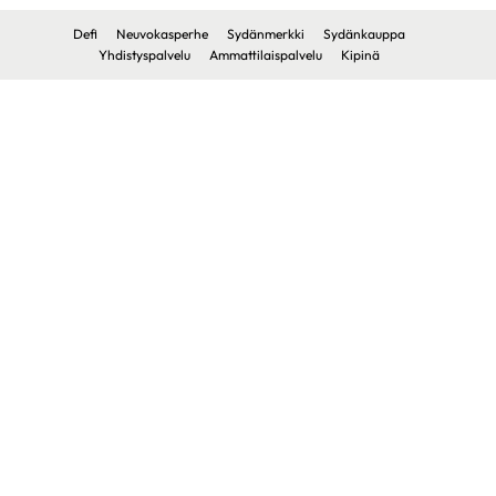
Defi
Neuvokasperhe
Sydänmerkki
Sydänkauppa
Yhdistyspalvelu
Ammattilaispalvelu
Kipinä