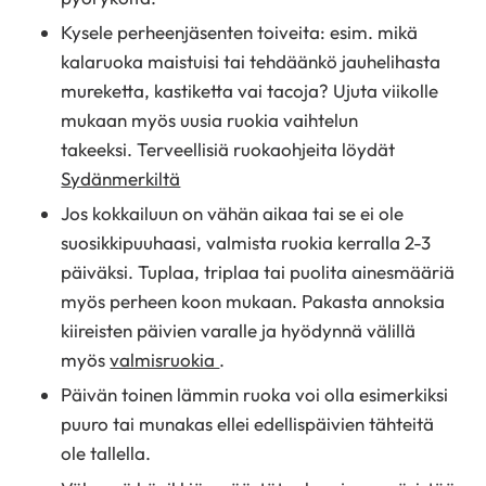
Kysele perheenjäsenten toiveita: esim. mikä
kalaruoka maistuisi tai tehdäänkö jauhelihasta
mureketta, kastiketta vai tacoja? Ujuta viikolle
mukaan myös uusia ruokia vaihtelun
takeeksi. Terveellisiä ruokaohjeita löydät
Sydänmerkiltä
Jos kokkailuun on vähän aikaa tai se ei ole
suosikkipuuhaasi, valmista ruokia kerralla 2-3
päiväksi. Tuplaa, triplaa tai puolita ainesmääriä
myös perheen koon mukaan. Pakasta annoksia
kiireisten päivien varalle ja hyödynnä välillä
myös
valmisruokia
.
Päivän toinen lämmin ruoka voi olla esimerkiksi
puuro tai munakas ellei edellispäivien tähteitä
ole tallella.