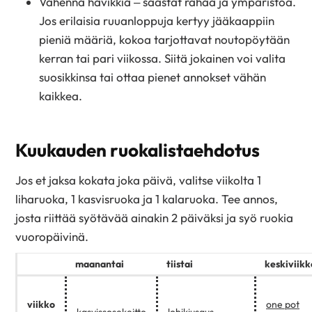
Vähennä hävikkiä – säästät rahaa ja ympäristöä.
Jos erilaisia ruuanloppuja kertyy jääkaappiin
pieniä määriä, kokoa tarjottavat noutopöytään
kerran tai pari viikossa. Siitä jokainen voi valita
suosikkinsa tai ottaa pienet annokset vähän
kaikkea.
Kuukauden ruokalistaehdotus
Jos et jaksa kokata joka päivä, valitse viikolta 1
liharuoka, 1 kasvisruoka ja 1 kalaruoka. Tee annos,
josta riittää syötävää ainakin 2 päiväksi ja syö ruokia
vuoropäivinä.
maanantai
tiistai
keskiviikk
viikko
one pot
kasvissosekeitto
lohikiusaus