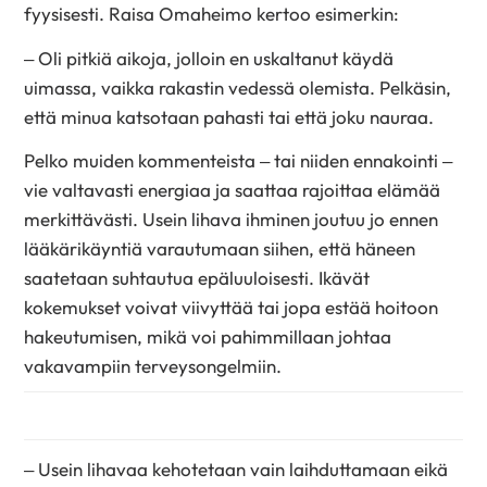
fyysisesti. Raisa Omaheimo kertoo esimerkin:
– Oli pitkiä aikoja, jolloin en uskaltanut käydä
uimassa, vaikka rakastin vedessä olemista. Pelkäsin,
että minua katsotaan pahasti tai että joku nauraa.
Pelko muiden kommenteista – tai niiden ennakointi –
vie valtavasti energiaa ja saattaa rajoittaa elämää
merkittävästi. Usein lihava ihminen joutuu jo ennen
lääkärikäyntiä varautumaan siihen, että häneen
saatetaan suhtautua epäluuloisesti. Ikävät
kokemukset voivat viivyttää tai jopa estää hoitoon
hakeutumisen, mikä voi pahimmillaan johtaa
vakavampiin terveysongelmiin.
– Usein lihavaa kehotetaan vain laihduttamaan eikä