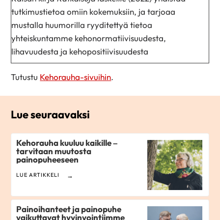
tutkimustietoa omiin kokemuksiin, ja tarjoaa
mustalla huumorilla ryyditettyä tietoa
yhteiskuntamme kehonormatiivisuudesta,
lihavuudesta ja kehopositiivisuudesta
Tutustu
Kehorauha-sivuihin
.
Lue seuraavaksi
Kehorauha kuuluu kaikille –
tarvitaan muutosta
painopuheeseen
LUE ARTIKKELI
Painoihanteet ja painopuhe
vaikuttavat hyvinvointiimme