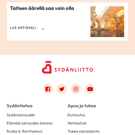
Taiteen äärellä saa vain olla
LUE ARTIKKELI
Link to facebook
Link to twitter
Link to instagram
Link to youtube
Sydäntietoa
Apua ja tukea
Sydänsairaudet
Kuntoutus
Elämää sairauden kanssa
Vertaistuki
Ruoka & Ravitsemus
Tukea sairaalasta