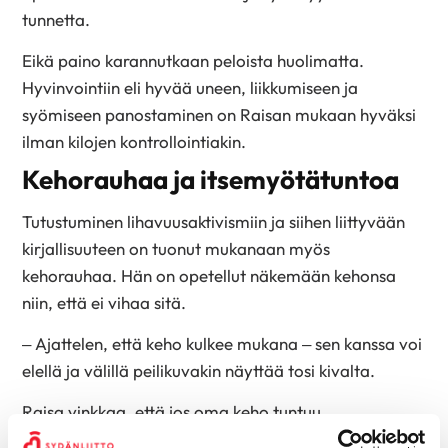
tunnetta.
Eikä paino karannutkaan peloista huolimatta.
Hyvinvointiin eli hyvää uneen, liikkumiseen ja
syömiseen panostaminen on Raisan mukaan hyväksi
ilman kilojen kontrollointiakin.
Kehorauhaa ja itsemyötätuntoa
Tutustuminen lihavuusaktivismiin ja siihen liittyvään
kirjallisuuteen on tuonut mukanaan myös
kehorauhaa. Hän on opetellut näkemään kehonsa
niin, että ei vihaa sitä.
– Ajattelen, että keho kulkee mukana – sen kanssa voi
elellä ja välillä peilikuvakin näyttää tosi kivalta.
Raisa vinkkaa, että jos oma keho tuntuu
epämukavalta, voi opetella katsomaan muiden