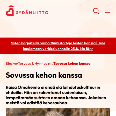
Miten harjoitella rauhoittumistaitoja lasten kanssa? Tule
kuulemaan
verkkoluennolle 25.8. klo 18
>>
Etusivu
/
Terveys & Hyvinvointi
/
Sovussa kehon kanssa
Sovussa kehon kanssa
Raisa Omaheimo ei enää elä laihdutuskulttuurin
ehdoilla. Hän on rakentanut uudenlaisen,
lempeämmän suhteen omaan kehoonsa. Jokainen
meistä voi edistää kehorauhaa.