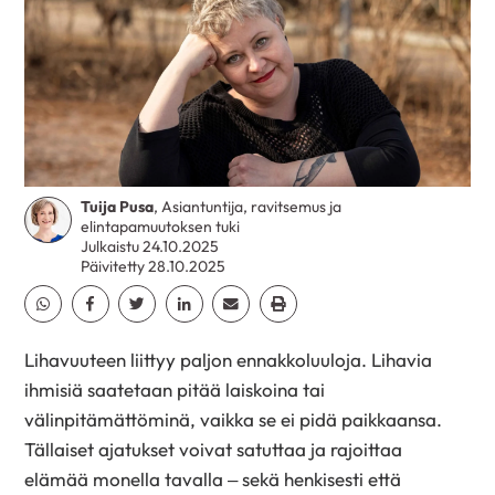
Tuija Pusa
, Asiantuntija, ravitsemus ja
elintapamuutoksen tuki
Julkaistu 24.10.2025
Päivitetty 28.10.2025
Jaa Whatsapp
Jaa Facebook
Jaa Twitter
Jaa Linkedin
Jaa Email
Jaa Print
Lihavuuteen liittyy paljon ennakkoluuloja. Lihavia
ihmisiä saatetaan pitää laiskoina tai
välinpitämättöminä, vaikka se ei pidä paikkaansa.
Tällaiset ajatukset voivat satuttaa ja rajoittaa
elämää monella tavalla – sekä henkisesti että