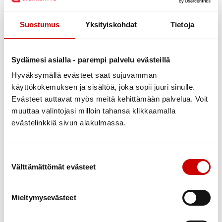
kehoa neutraalisti tai positiivisesti. Se auttaa myös
oman kehosuhteen kohentumisessa.
Suostumus
Yksityiskohdat
Tietoja
Uutisointi lihavuuden kustannuksista ei auta
ratkaisemaan lihavuuteen liittyviä ongelmia.
Sydämesi asialla - parempi palvelu evästeillä
Päinvastoin se voi lisätä häpeää. On tärkeää
Hyväksymällä evästeet saat sujuvamman
muistaa, että kun puhutaan lihavuudesta, puhutaan
käyttökokemuksen ja sisältöä, joka sopii juuri sinulle.
myös ihmisistä.
Evästeet auttavat myös meitä kehittämään palvelua. Voit
muuttaa valintojasi milloin tahansa klikkaamalla
– Uutisointi ikään kuin sallii lihaviin ihmisiin
evästelinkkiä sivun alakulmassa.
kohdistuvan syrjinnän ja madaltaa ihmisten kynnystä
puhua rumasti ja puuttua toisten painoon. Näin ei
pitäisi olla.
Suostumuksen valinta
Välttämättömät evästeet
Raisakin on saanut osansa lähipiirin paino- ja
ruokakommenteista.
Mieltymysevästeet
– Se tuntuu hirveältä, epäkunnioittavalta ja