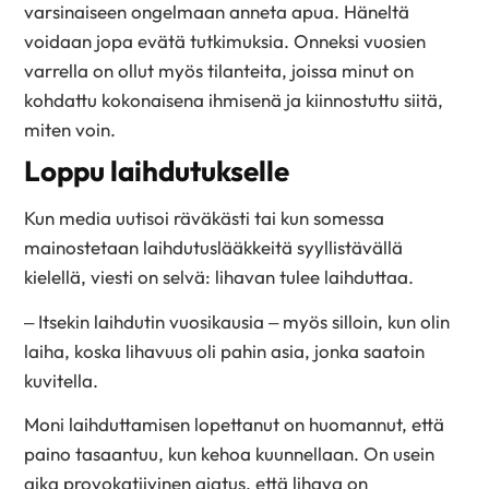
varsinaiseen ongelmaan anneta apua. Häneltä
voidaan jopa evätä tutkimuksia. Onneksi vuosien
varrella on ollut myös tilanteita, joissa minut on
kohdattu kokonaisena ihmisenä ja kiinnostuttu siitä,
miten voin.
Loppu laihdutukselle
Kun media uutisoi räväkästi tai kun somessa
mainostetaan laihdutuslääkkeitä syyllistävällä
kielellä, viesti on selvä: lihavan tulee laihduttaa.
– Itsekin laihdutin vuosikausia – myös silloin, kun olin
laiha, koska lihavuus oli pahin asia, jonka saatoin
kuvitella.
Moni laihduttamisen lopettanut on huomannut, että
paino tasaantuu, kun kehoa kuunnellaan. On usein
aika provokatiivinen ajatus, että lihava on