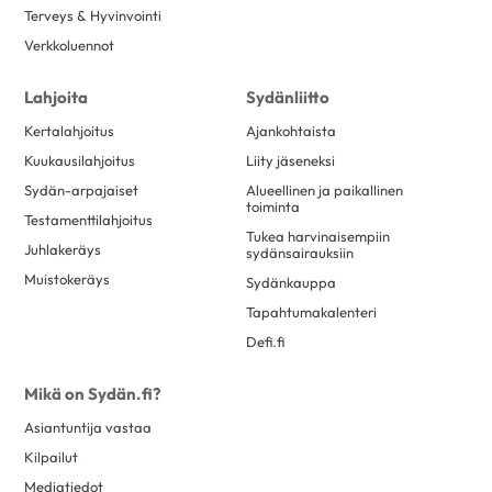
Terveys & Hyvinvointi
Verkkoluennot
Lahjoita
Sydänliitto
Kertalahjoitus
Ajankohtaista
Kuukausilahjoitus
Liity jäseneksi
Sydän-arpajaiset
Alueellinen ja paikallinen
toiminta
Testamenttilahjoitus
Tukea harvinaisempiin
Juhlakeräys
sydänsairauksiin
Muistokeräys
Sydänkauppa
Tapahtumakalenteri
Defi.fi
Mikä on Sydän.fi?
Asiantuntija vastaa
Kilpailut
Mediatiedot