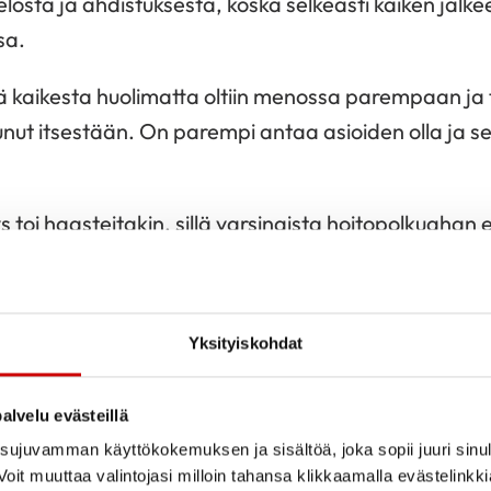
pelosta ja ahdistuksesta, koska selkeästi kaiken jäl
sa.
ttä kaikesta huolimatta oltiin menossa parempaan j
nut itsestään. On parempi antaa asioiden olla ja se
oi haasteitakin, sillä varsinaista hoitopolkuahan ei
 jälkeen, kävin parin, kolmen kuukauden välein kontro
ssain kohtaa kontrollikokeidenkin väliä pidennettiin, 
Yksityiskohdat
älein Meilahdessa vastaanotolla. Tiesin olevanani
alvelu evästeillä
ain olla yhteydessä, kun siltä tuntui. Minun kohdall
ujuvamman käyttökokemuksen ja sisältöä, joka sopii juuri sinul
ä kesti lopulta 6 vuotta ja 9 kuukautta. En koskaa
oit muuttaa valintojasi milloin tahansa klikkaamalla evästelinkk
ihen määrittelemättömyyteen tottui ja siitä tuli osa a