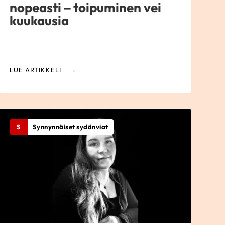
nopeasti – toipuminen vei
kuukausia
LUE ARTIKKELI
S
Synnynnäiset sydänviat