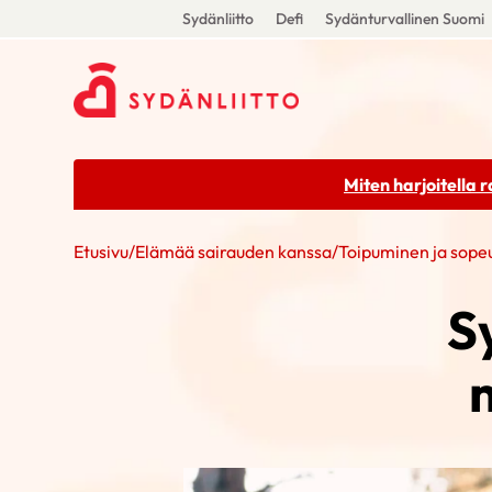
Sydänliitto
Defi
Sydänturvallinen Suomi
Miten harjoitella 
Etusivu
/
Elämää sairauden kanssa
/
Toipuminen ja sop
S