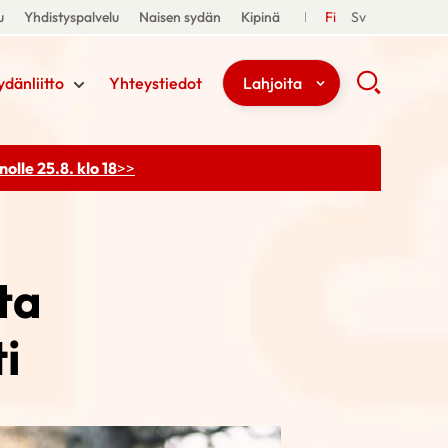
u
Yhdistyspalvelu
Naisen sydän
Kipinä
Fi
Sv
ydänliitto
Yhteystiedot
Lahjoita
olle 25.8. klo 18
>>
ta
i