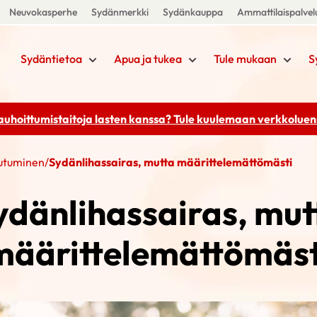
Neuvokasperhe
Sydänmerkki
Sydänkauppa
Ammattilaispalvel
Sydäntietoa
Apua ja tukea
Tule mukaan
S
rauhoittumistaitoja lasten kanssa? Tule kuulemaan
verkkoluenn
eutuminen
/
Sydänlihassairas, mutta määrittelemättömästi
ydänlihassairas, mut
määrittelemättömäst