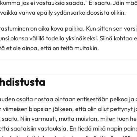
 kumma jos ei vastauksia saada.” Ei saatu. Jäin mä
 vaikka vahva epäily sydänsarkoidoosista olikin.
irastuminen on aika kova paikka. Kun sitten sen var
nsi olonsa välillä todella yksinäiseksi. Siinä kohtaa 
tä et ole ainoa, että on teitä muitakin.
hdistusta
uden osalta nostaa pintaan entisestään pelkoa ja a
on viimeisen biopsian jälkeen, että olin ollut pettynyt j
 saatu. Niin varmasti, mutta muistan, miten tuon he
tä, että saataisiin vastauksia. En tiedä mikä napin pain