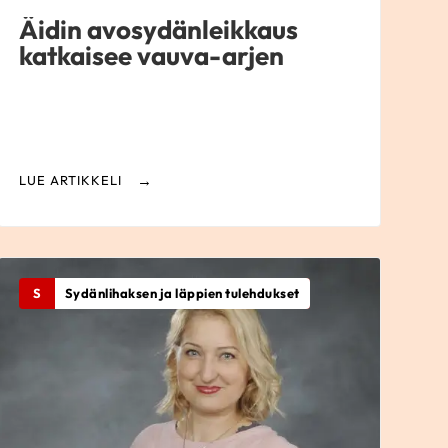
Äidin avosydänleikkaus
katkaisee vauva-arjen
LUE ARTIKKELI
S
Sydänlihaksen ja läppien tulehdukset