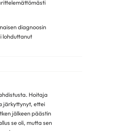
ärittelemättömästi
sinaisen diagnoosin
ei lohduttanut
hdistusta. Hoitaja
a järkyttynyt, ettei
tken jälkeen päästin
allus se oli, mutta sen