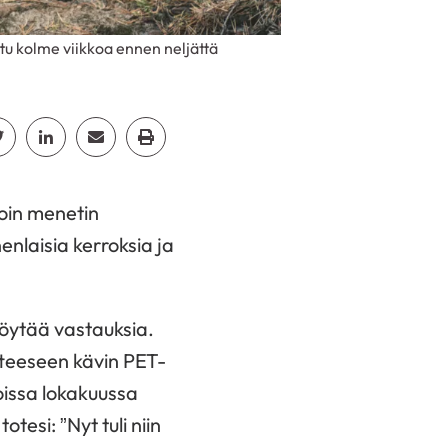
tu kolme viikkoa ennen neljättä
cebook
Jaa Twitter
Jaa Linkedin
Jaa Email
Jaa Print
oin menetin
nenlaisia kerroksia ja
löytää vastauksia.
tteeseen kävin PET-
issa lokakuussa
tesi: ”Nyt tuli niin