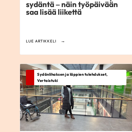
sydäntä – näin työpäivään
saa lisää liikettä
LUE ARTIKKELI
Sydänlihaksen ja läppien tulehdukset,
Vertaistuki