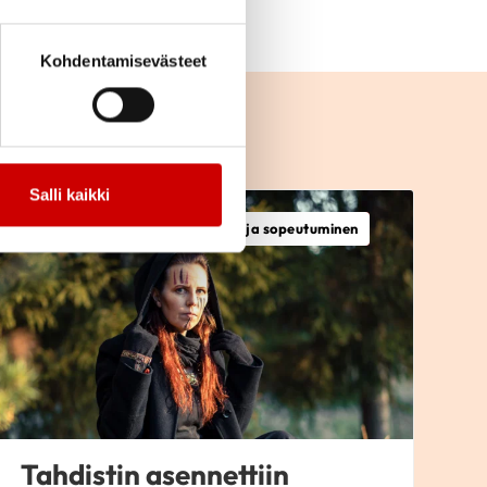
Kohdentamisevästeet
Salli kaikki
Tahdistinhoito, Toipuminen ja sopeutuminen
Tahdistin asennettiin