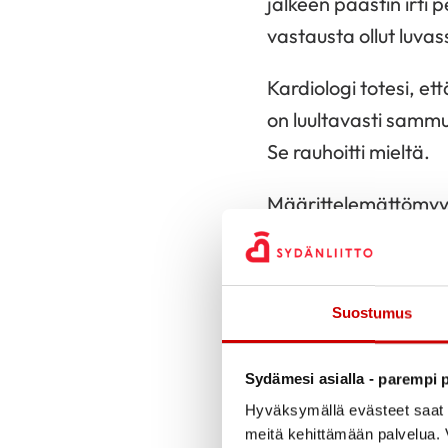
jälkeen päästin irti 
vastausta ollut luvas
Kardiologi totesi, e
on luultavasti sammu
Se rauhoitti mieltä.
Määrittelemättömyys t
aktiivisen tutkimisen
niistä vastaukset. Jo
rauhallisena.
Suostumus
Kävin myös vuoden v
Sydämesi asialla - parempi p
seurannassa ja aina s
Hyväksymällä evästeet saat s
määrittelemättömyytt
meitä kehittämään palvelua. V
kaltaistani, mutta si