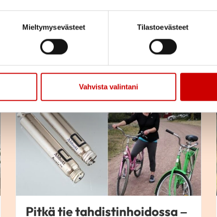
Mieltymysevästeet
Tilastoevästeet
Vahvista valintani
Kaupallinen yhteistyö
Pitkä tie tahdistinhoidossa –