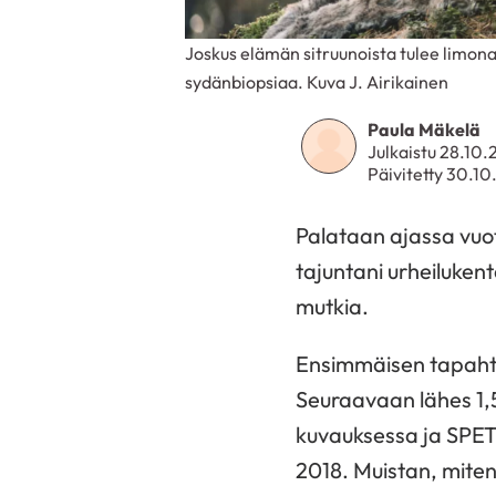
Joskus elämän sitruunoista tulee limona
sydänbiopsiaa. Kuva J. Airikainen
Paula Mäkelä
Julkaistu 28.10
Päivitetty 30.1
Palataan ajassa vuo
tajuntani urheilukentä
mutkia.
Ensimmäisen tapahtum
Seuraavaan lähes 1,5
kuvauksessa ja SPET
2018. Muistan, miten 