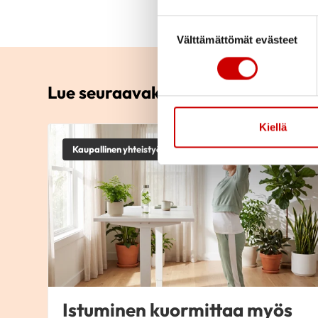
Suostumuksen valinta
Välttämättömät evästeet
Lue seuraavaksi
Kiellä
Kaupallinen yhteistyö
Istuminen kuormittaa myös