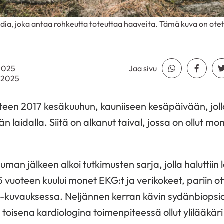
dia, joka antaa rohkeutta toteuttaa haaveita. Tämä kuva on otet
.2025
Jaa sivu
Jaa Whatsapp
Jaa Fa
0.2025
teen 2017 kesäkuuhun, kauniiseen kesäpäivään, joll
n laidalla. Siitä on alkanut taival, jossa on ollut mo
an jälkeen alkoi tutkimusten sarja, jolla haluttiin 
 vuoteen kuului monet EKG:t ja verikokeet, pariin o
-kuvauksessa. Neljännen kerran kävin sydänbiopsio
toisena kardiologina toimenpiteessä ollut ylilääkäri to