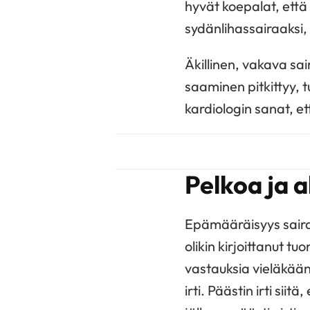
hyvät koepalat, että
sydänlihassairaaksi,
Äkillinen, vakava sa
saaminen pitkittyy, tu
kardiologin sanat, et
Pelkoa ja a
Epämääräisyys saira
olikin kirjoittanut tu
vastauksia vieläkään
irti. Päästin irti sii