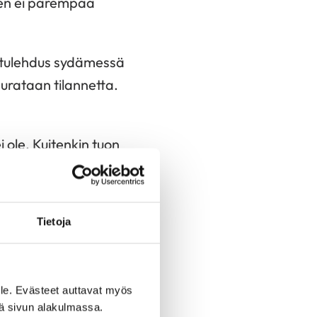
keen ei parempaa
a tulehdus sydämessä
urataan tilannetta.
 ole. Kuitenkin tuon
llikokeissa ja sain
kun tilanne pysyi
Tietoja
 hyvässä
ani
le. Evästeet auttavat myös
n tavannut
iä sivun alakulmassa.
rkea.