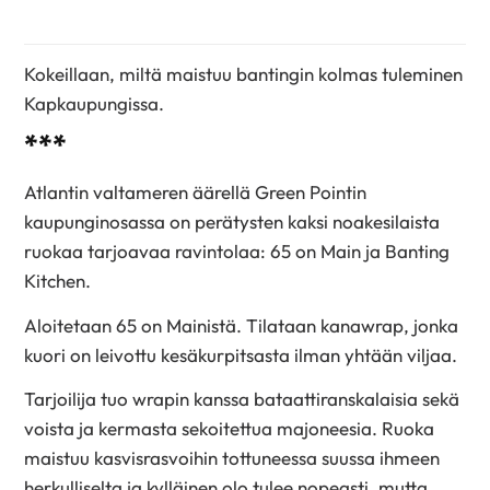
Kokeillaan, miltä maistuu bantingin kolmas tuleminen
Kapkaupungissa.
***
Atlantin valtameren äärellä Green Pointin
kaupunginosassa on perätysten kaksi noakesilaista
ruokaa tarjoavaa ravintolaa: 65 on Main ja Banting
Kitchen.
Aloitetaan 65 on Mainistä. Tilataan kanawrap, jonka
kuori on leivottu kesäkurpitsasta ilman yhtään viljaa.
Tarjoilija tuo wrapin kanssa bataattiranskalaisia sekä
voista ja kermasta sekoitettua majoneesia. Ruoka
maistuu kasvisrasvoihin tottuneessa suussa ihmeen
herkulliselta ja kylläinen olo tulee nopeasti, mutta