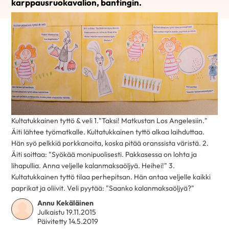
karppausruokavalion, bantingin.
Kultatukkainen tyttö & veli 1."Taksi! Matkustan Los Angelesiin."
Äiti lähtee työmatkalle. Kultatukkainen tyttö alkaa laihduttaa.
Hän syö pelkkiä porkkanoita, koska pitää oranssista väristä. 2.
Äiti soittaa: "Syökää monipuolisesti. Pakkasessa on lohta ja
lihapullia. Anna veljelle kalanmaksaöljyä. Heihei!" 3.
Kultatukkainen tyttö tilaa perhepitsan. Hän antaa veljelle kaikki
paprikat ja oliivit. Veli pyytää: "Saanko kalanmaksaöljyä?"
Annu Kekäläinen
Julkaistu 19.11.2015
Päivitetty 14.5.2019