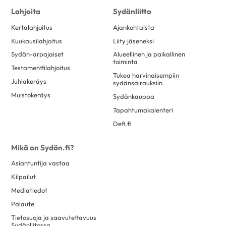
Lahjoita
Sydänliitto
Kertalahjoitus
Ajankohtaista
Kuukausilahjoitus
Liity jäseneksi
Sydän-arpajaiset
Alueellinen ja paikallinen
toiminta
Testamenttilahjoitus
Tukea harvinaisempiin
Juhlakeräys
sydänsairauksiin
Muistokeräys
Sydänkauppa
Tapahtumakalenteri
Defi.fi
Mikä on Sydän.fi?
Asiantuntija vastaa
Kilpailut
Mediatiedot
Palaute
Tietosuoja ja saavutettavuus
Sydänliitossa