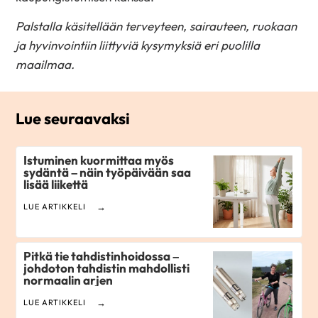
Palstalla käsitellään terveyteen, sairauteen, ruokaan
ja hyvinvointiin liittyviä kysymyksiä eri puolilla
maailmaa.
Lue seuraavaksi
Istuminen kuormittaa myös
sydäntä – näin työpäivään saa
lisää liikettä
LUE ARTIKKELI
Pitkä tie tahdistinhoidossa –
johdoton tahdistin mahdollisti
normaalin arjen
LUE ARTIKKELI