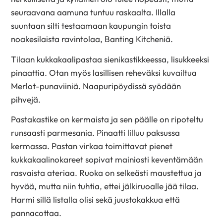
seuraavana aamuna tuntuu raskaalta. Illalla
suuntaan silti testaamaan kaupungin toista
noakesilaista ravintolaa, Banting Kitcheniä.
Tilaan kukkakaalipastaa sienikastikkeessa, lisukkeeksi
pinaattia. Otan myös lasillisen reheväksi kuvailtua
Merlot-punaviiniä. Naapuripöydissä syödään
pihvejä.
Pastakastike on kermaista ja sen päälle on ripoteltu
runsaasti parmesania. Pinaatti lilluu paksussa
kermassa. Pastan virkaa toimittavat pienet
kukkakaalinokareet sopivat mainiosti keventämään
rasvaista ateriaa. Ruoka on selkeästi maustettua ja
hyvää, mutta niin tuhtia, ettei jälkiruoalle jää tilaa.
Harmi sillä listalla olisi sekä juustokakkua että
pannacottaa.