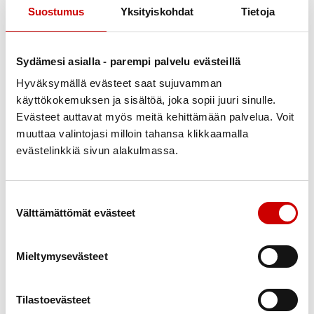
Ruokavalio muuttuu Etelä-Afrikassa nopeasti
Suostumus
Yksityiskohdat
Tietoja
kaupungistumisen myötä. Pikaruoan suosio kasvaa ja
kaupunkilaiset syövät kaiken kaikkiaan enemmän
valkoista viljaa, lihaa ja rasvoja kuin maalaiset.
Sydämesi asialla - parempi palvelu evästeillä
Kaupunkilaiset myös käyttävät enemmän alkoholia ja
Hyväksymällä evästeet saat sujuvamman
tupakoivat maaseudun väestöä yleisemmin. Sydän-
käyttökokemuksen ja sisältöä, joka sopii juuri sinulle.
ja verisuonitaudit, diabetes sekä syövät lisääntyvät.
Evästeet auttavat myös meitä kehittämään palvelua. Voit
muuttaa valintojasi milloin tahansa klikkaamalla
Maaseudulla asuvien ruokavalio on säilynyt
evästelinkkiä sivun alakulmassa.
terveellisenä pitkälti huonon toimeentulon ja einesten
heikon saatavuuden ansiosta. Silloin kun
Suostumuksen valinta
maalaisruokaa saa riittävästi ja monipuolisesti,
Välttämättömät evästeet
kuitupitoinen ja vähärasvainen ruoka on
kansainvälisestikin katsoen niin terveellistä, että
Mieltymysevästeet
esimerkiksi paksunsuolen syövän riski on sitä
nauttivilla häviävän pieni hampurilaisruokavaliolla
eläjiin nähden.
Tilastoevästeet