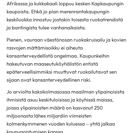
Afrikassa ja kukkakaali loppuu kesken Kapkaupungin
kaupoista. Ehkä jo pian merenrantakaupungin
keskiluokka innostuu jostakin toisesta ruokatrendistä
ja bantingista tulee vanhanaikaista.
Pienen, vauraan väestönosan ruokakruisailu ja kovien
rasvojen mättämisoikku ei aiheuta
kansanterveydellistä ongelmaa. Kaupunkeihin
hakeutuvan maaseutuköyhälistön entistä
epäterveellisimmiksi muuttuvat ruokailutavat sen
sijaan ovat kansanterveydellinen riski.
Jo arviolta kaksikolmasosaa maailman ylipainoisista
ihmisistä asuu keskituloisissa ja köyhissä maissa,
joissa ylipainoisten määrä on kasvanut 250
miljoonasta lähes miljardiin viimeisten
kolmenkymmenen vuoden kuluessa – yhtä jalkaa
kaupungistumisen kanssa.