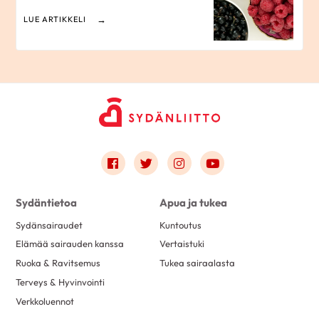
LUE ARTIKKELI
Link to facebook
Link to twitter
Link to instagram
Link to youtube
Sydäntietoa
Apua ja tukea
Sydänsairaudet
Kuntoutus
Elämää sairauden kanssa
Vertaistuki
Ruoka & Ravitsemus
Tukea sairaalasta
Terveys & Hyvinvointi
Verkkoluennot