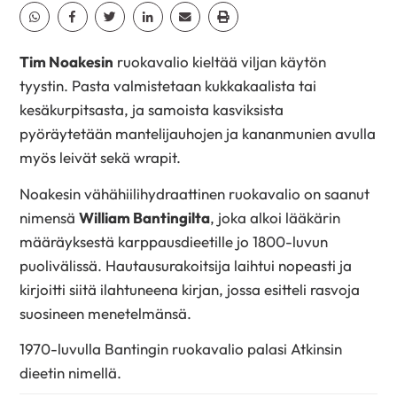
Jaa Whatsapp
Jaa Facebook
Jaa Twitter
Jaa Linkedin
Jaa Email
Jaa Print
Tim Noakesin
ruokavalio kieltää viljan käytön
tyystin. Pasta valmistetaan kukkakaalista tai
kesäkurpitsasta, ja samoista kasviksista
pyöräytetään mantelijauhojen ja kananmunien avulla
myös leivät sekä wrapit.
Noakesin vähähiilihydraattinen ruokavalio on saanut
nimensä
William Bantingilta
, joka alkoi lääkärin
määräyksestä karppausdieetille jo 1800-luvun
puolivälissä. Hautausurakoitsija laihtui nopeasti ja
kirjoitti siitä ilahtuneena kirjan, jossa esitteli rasvoja
suosineen menetelmänsä.
1970-luvulla Bantingin ruokavalio palasi Atkinsin
dieetin nimellä.