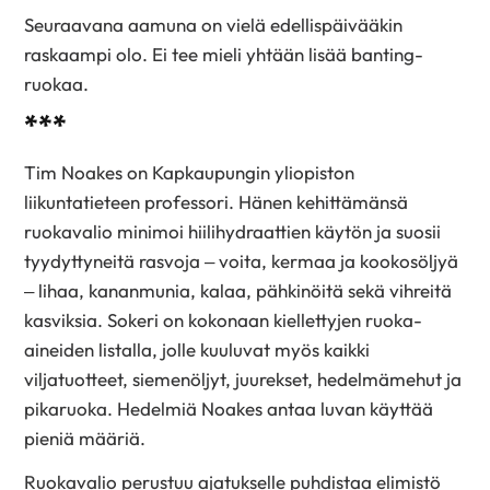
Seuraavana aamuna on vielä edellispäivääkin
raskaampi olo. Ei tee mieli yhtään lisää banting-
ruokaa.
***
Tim Noakes on Kapkaupungin yliopiston
liikuntatieteen professori. Hänen kehittämänsä
ruokavalio minimoi hiilihydraattien käytön ja suosii
tyydyttyneitä rasvoja – voita, kermaa ja kookosöljyä
– lihaa, kananmunia, kalaa, pähkinöitä sekä vihreitä
kasviksia. Sokeri on kokonaan kiellettyjen ruoka-
aineiden listalla, jolle kuuluvat myös kaikki
viljatuotteet, siemenöljyt, juurekset, hedelmämehut ja
pikaruoka. Hedelmiä Noakes antaa luvan käyttää
pieniä määriä.
Ruokavalio perustuu ajatukselle puhdistaa elimistö