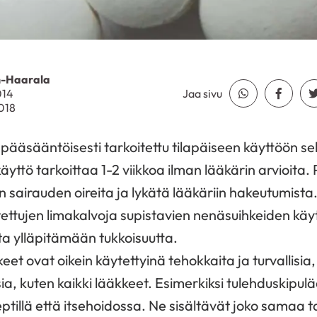
n-Haarala
014
Jaa sivu
Jaa Whatsapp
Jaa Fa
2018
pääsääntöisesti tarkoitettu tilapäiseen käyttöön sekä 
käyttö tarkoittaa 1-2 viikkoa ilman lääkärin arvioita.
airauden oireita ja lykätä lääkäriin hakeutumista
tettujen limakalvoja supistavien nenäsuihkeiden kä
ta ylläpitämään tukkoisuutta.
eet ovat oikein käytettyinä tehokkaita ja turvallisia
ia, kuten kaikki lääkkeet. Esimerkiksi tulehduskipul
ptillä että itsehoidossa. Ne sisältävät joko samaa t