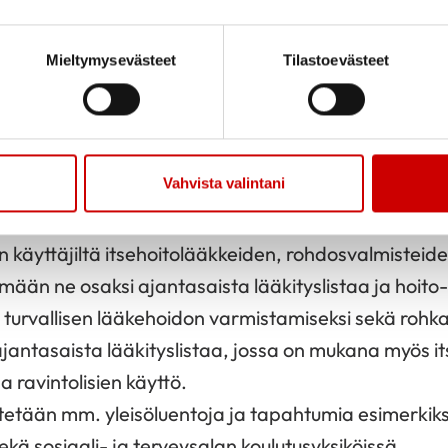
 tasalla olevaa lääkitystietokorttia?
keesi taloudellisimmin?
Mieltymysevästeet
Tilastoevästeet
vä 19.3.
tävän Lääkehoidon päivän tavoitteena on aktivoida 
Vahvista valintani
olääkkeiden käyttö osana kokonaislääkitystä ja oh
in lääketiedon lähteisiin. Alan ammattilaisia kannu
en käyttäjiltä itsehoitolääkkeiden, rohdosvalmisteiden
mään ne osaksi ajantasaista lääkityslistaa ja hoito-
 turvallisen lääkehoidon varmistamiseksi sekä roh
jantasaista lääkityslistaa, jossa on mukana myös i
 ravintolisien käyttö.
tetään mm. yleisöluentoja ja tapahtumia esimerkiks
kä sosiaali- ja terveysalan koulutusyksiköissä.