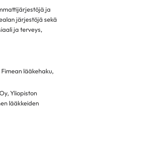
mattijärjestöjä ja
kealan järjestöjä sekä
aali ja terveys,
: Fimean lääkehaku,
Oy, Yliopiston
inen lääkkeiden