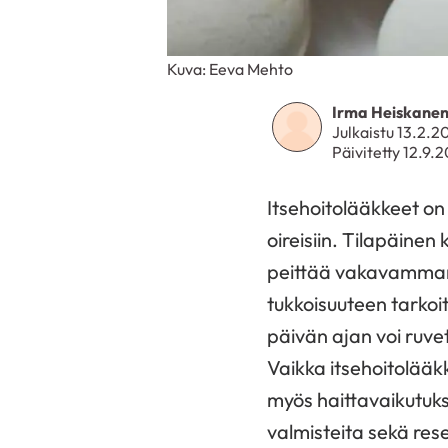
Kuva: Eeva Mehto
Irma Heiskane
Julkaistu 13.2.2
Päivitetty 12.9.
Itsehoitolääkkeet on 
oireisiin. Tilapäinen 
peittää vakavamman s
tukkoisuuteen tarkoi
päivän ajan voi ruve
Vaikka itsehoitolääkk
myös haittavaikutuks
valmisteita sekä rese