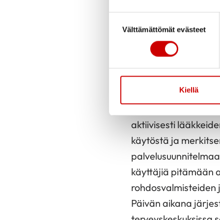
Miten pidät ajan
Suostumuksen valinta
Miten ostat lääk
Välttämättömät evästeet
Lääkehoidon päi
Toista kertaa vietet
Kiellä
huomiomaan itsehoit
käyttäjiä luotettavi
aktiivisesti lääkkeid
käytöstä ja merkitse
palvelusuunnitelmaa
käyttäjiä pitämään a
rohdosvalmisteiden ja
Päivän aikana järjes
terveyskeskuksissa se