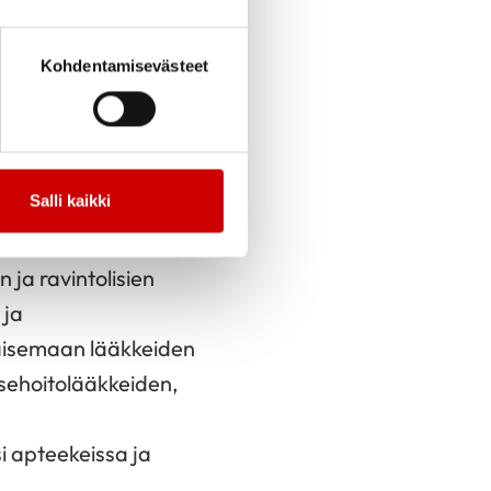
Kohdentamisevästeet
lääkkeiden käyttäjät
Salli kaikki
jata lääkkeiden
stetaan kysymään
 ja ravintolisien
 ja
kaisemaan lääkkeiden
tsehoitolääkkeiden,
i apteekeissa ja