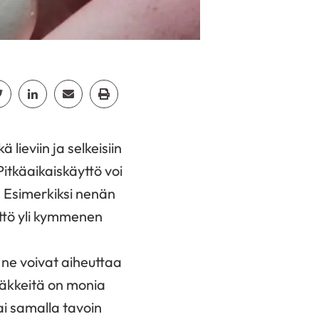
cebook
Jaa Twitter
Jaa Linkedin
Jaa Email
Jaa Print
lieviin ja selkeisiin
 Pitkäaikaiskäyttö voi
. Esimerkiksi nenän
yttö yli kymmenen
, ne voivat aiheuttaa
ääkkeitä on monia
ai samalla tavoin