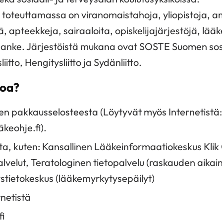
toteuttamassa on viranomaistahoja, yliopistoja, am
siä, apteekkeja, sairaaloita, opiskelijajärjestöjä, lää
-hanke. Järjestöistä mukana ovat SOSTE Suomen sosi
liitto, Hengitysliitto ja Sydänliitto.
toa?
 pakkausselosteesta (Löytyvät myös Internetistä
äkeohje.fi).
ta, kuten: Kansallinen Lääkeinformaatiokeskus Klik 
lvelut, Teratologinen tietopalvelu (raskauden aika
ystietokeskus (lääkemyrkytysepäilyt)
rnetistä
fi