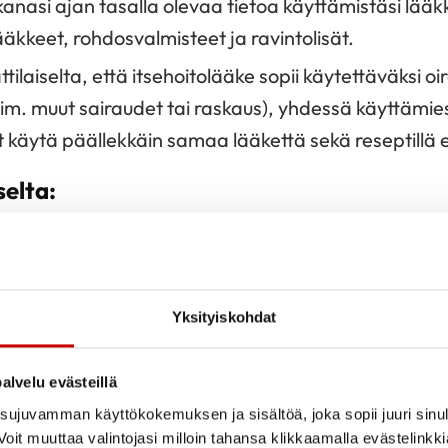
kanasi ajan tasalla olevaa tietoa käyttämistäsi lää
lääkkeet, rohdosvalmisteet ja ravintolisät.
laiselta, että itsehoitolääke sopii käytettäväksi oi
esim. muut sairaudet tai raskaus), yhdessä käyttämi
t käytä päällekkäin samaa lääkettä sekä reseptillä 
elta:
 oireeseesi?
käytetään?
äkkeestäsi?
Yksityiskohdat
i käyttämäsi lääkkeet yhteen?
alvelu evästeillä
uksia käyttämilläsi lääkkeillä voi olla ja miten niihin 
ujuvamman käyttökokemuksen ja sisältöä, joka sopii juuri sinul
yt ohjeet oikein?
oit muuttaa valintojasi milloin tahansa klikkaamalla evästelinkk