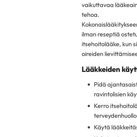
vaikuttavaa lääkeaine
tehoa.
Kokonaislääkityksee
ilman reseptiä ostetu
itsehoitolääke, kun 
oireiden lievittämise
Lääkkeiden käyt
Pidä ajantasaist
ravintolisien kä
Kerro itsehoitol
terveydenhuollon
Käytä lääkkeitä