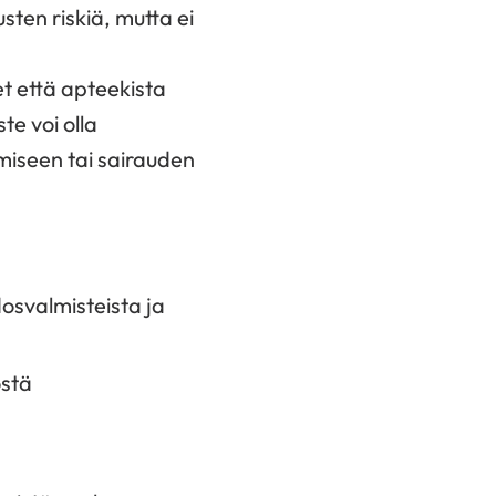
sten riskiä, mutta ei
t että apteekista
te voi olla
miseen tai sairauden
dosvalmisteista ja
östä