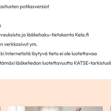
situsten potilasversiot
s
vauksista ja lääkehaku-tietokanta Kela.fi
en verkkosivut ym.
ki Internetistä löytyvä tieto ei ole luotettavaa
ytämäsi lääketiedon luotettavuutta KATSE-tarkistusli