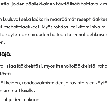
tta, joiden päällekkäinen käyttö lisää haittavaikutu
n kuuluvat sekä lääkärin määräämät reseptilääkkee
t itsehoitolääkkeet. Myös rohdos- tai vitamiinivalmis
sitä käytetään sairauden hoitoon tai ennaltaehkäise
en.
täjä:
a listaa lääkkeistäsi, myös itsehoitolääkkeistä, roh
ytöstä.
ääkkeiden, rohdosvalmisteiden ja ravintolisien käyt
 ammattilaisille.
si ohjeiden mukaan.