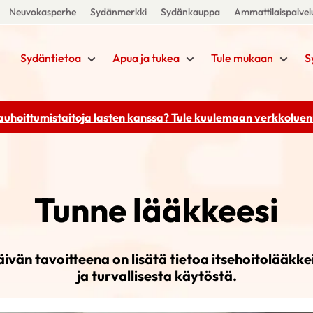
Neuvokasperhe
Sydänmerkki
Sydänkauppa
Ammattilaispalvel
Sydäntietoa
Apua ja tukea
Tule mukaan
S
rauhoittumistaitoja lasten kanssa? Tule kuulemaan
verkkoluenn
Tunne lääkkeesi
vän tavoitteena on lisätä tietoa itsehoitolääkk
ja turvallisesta käytöstä.