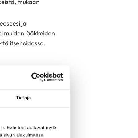
kkeistä, mukaan
reeseesi ja
esi muiden lääkkeiden
että itsehoidossa.
Tietoja
tulisi suhtautua?
le. Evästeet auttavat myös
iä sivun alakulmassa.