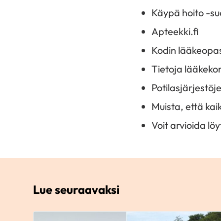
Käypä hoito -suo
Apteekki.fi
Kodin lääkeopa
Tietoja lääkekor
Potilasjärjestöj
Muista, että kaik
Voit arvioida lö
Lue seuraavaksi