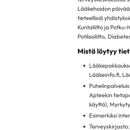
Lääkehoidon päivää 
tieteellisiä yhdistyk
Kuntaliitto ja Potku
Potilasliitto, Diabetes
Mistä löytyy tie
Lääkepakkauksen
Lääkeinfo.fi, Lä
Puhelinpalveluis
Apteekin tietopa
käyttö), Myrkyt
Esimerkiksi inte
Terveyskirjasto.