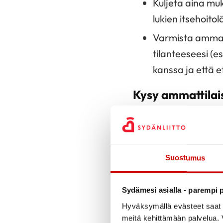
Kuljeta aina mu
lukien itsehoito
Varmista ammatti
tilanteeseesi (
kanssa ja että e
Kysy ammattilais
Mikä lääke sopii
Miten lääkettä 
Miten hyödyt lä
Suostumus
Sopivatko kaikk
Sydämesi asialla - parempi p
Mitä haittavaikut
Hyväksymällä evästeet saat s
Oletko ymmärtän
meitä kehittämään palvelua. V