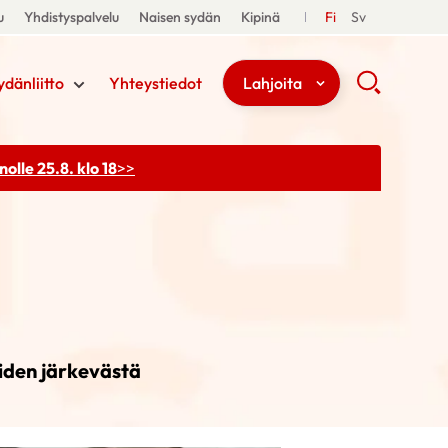
u
Yhdistyspalvelu
Naisen sydän
Kipinä
Fi
Sv
ydänliitto
Yhteystiedot
Lahjoita
olle 25.8. klo 18
>>
eiden järkevästä