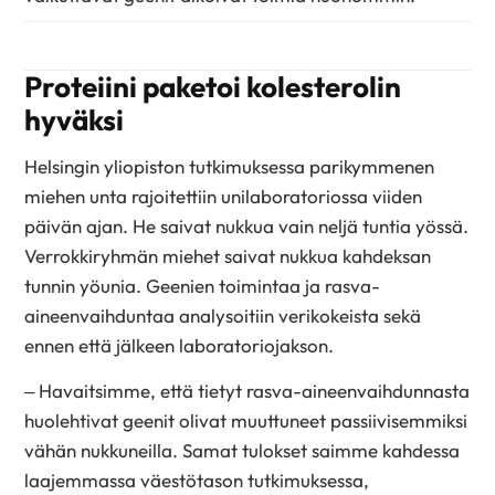
Proteiini paketoi kolesterolin
hyväksi
Helsingin yliopiston tutkimuksessa parikymmenen
miehen unta rajoitettiin unilaboratoriossa viiden
päivän ajan. He saivat nukkua vain neljä tuntia yössä.
Verrokkiryhmän miehet saivat nukkua kahdeksan
tunnin yöunia. Geenien toimintaa ja rasva-
aineenvaihduntaa analysoitiin verikokeista sekä
ennen että jälkeen laboratoriojakson.
– Havaitsimme, että tietyt rasva-aineenvaihdunnasta
huolehtivat geenit olivat muuttuneet passiivisemmiksi
vähän nukkuneilla. Samat tulokset saimme kahdessa
laajemmassa väestötason tutkimuksessa,