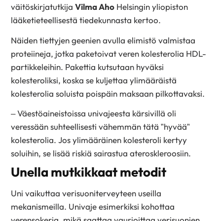
väitöskirjatutkija
Vilma Aho
Helsingin yliopiston
lääketieteellisestä tiedekunnasta kertoo.
Näiden tiettyjen geenien avulla elimistö valmistaa
proteiineja, jotka paketoivat veren kolesterolia HDL-
partikkeleihin. Pakettia kutsutaan hyväksi
kolesteroliksi, koska se kuljettaa ylimääräistä
kolesterolia soluista poispäin maksaan pilkottavaksi.
– Väestöaineistoissa univajeesta kärsivillä oli
veressään suhteellisesti vähemmän tätä ”hyvää”
kolesterolia. Jos ylimääräinen kolesteroli kertyy
soluihin, se lisää riskiä sairastua ateroskleroosiin.
Unella mutkikkaat metodit
Uni vaikuttaa verisuoniterveyteen useilla
mekanismeilla. Univaje esimerkiksi kohottaa
verensokeria, mikä saattaa vaurioittaa verisuonien