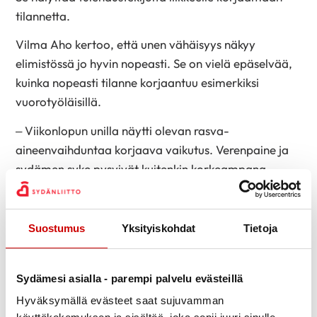
tilannetta.
Vilma Aho kertoo, että unen vähäisyys näkyy
elimistössä jo hyvin nopeasti. Se on vielä epäselvää,
kuinka nopeasti tilanne korjaantuu esimerkiksi
vuorotyöläisillä.
– Viikonlopun unilla näytti olevan rasva-
aineenvaihduntaa korjaava vaikutus. Verenpaine ja
sydämen syke pysyivät kuitenkin korkeampana
pidempään.
Vaikka suurimmalla osalla univaje vaikutti
Suostumus
Yksityiskohdat
Tietoja
tutkimuksessa epäedullisesti, ei se nosta kaikkien
sairastumisen riskiä.
Sydämesi asialla - parempi palvelu evästeillä
– Unen tarve on yksilöllistä ja osin geneettistä. Jotkut
Hyväksymällä evästeet saat sujuvamman
pärjäävät selvästi vähemmällä unella, toiset