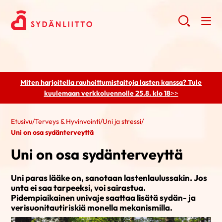
Miten harjoitella rauhoittumistaitoja lasten kanssa? Tule
kuulemaan
verkkoluennolle 25.8. klo 18
>>
Etusivu
/
Terveys & Hyvinvointi
/
Uni ja stressi
/
Uni on osa sydänterveyttä
Uni on osa sydänterveyttä
Uni paras lääke on, sanotaan lastenlaulussakin. Jos
unta ei saa tarpeeksi, voi sairastua.
Pidempiaikainen univaje saattaa lisätä sydän- ja
verisuonitautiriskiä monella mekanismilla.