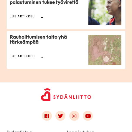
palautuminen tukee työvirettä
LUE ARTIKKELI
Rauhoittumisen taito yhä
tärkeämpää
LUE ARTIKKELI
Link to facebook
Link to twitter
Link to instagram
Link to youtube