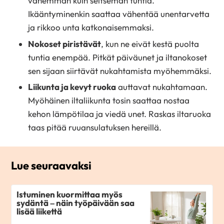
vähemmän kuin seitsemän tuntia.
Ikääntyminenkin saattaa vähentää unentarvetta
ja rikkoo unta katkonaisemmaksi.
Nokoset piristävät
, kun ne eivät kestä puolta
tuntia enempää. Pitkät päiväunet ja iltanokoset
sen sijaan siirtävät nukahtamista myöhemmäksi.
Liikunta ja kevyt ruoka
auttavat nukahtamaan.
Myöhäinen iltaliikunta tosin saattaa nostaa
kehon lämpötilaa ja viedä unet. Raskas iltaruoka
taas pitää ruuansulatuksen hereillä.
Lue seuraavaksi
Istuminen kuormittaa myös
sydäntä – näin työpäivään saa
lisää liikettä