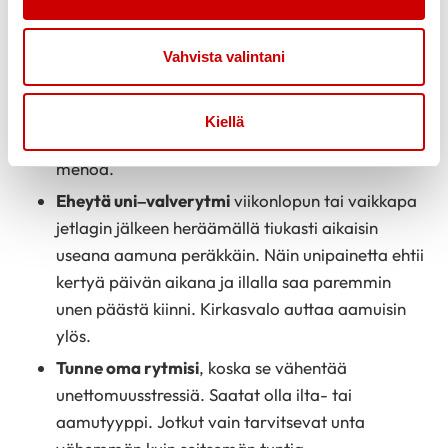
vuoteeseen ei kannata jäädä pyörimään. Siirry
vaikkapa sohvalle lukemaan tylsää kirjaa,
kunnes alkaa unettaa.
Vahvista valintani
Sulje kännykkä ja tabletti
, koska sinisävyinen
valo virkistää aivoja. Näytöt kannattaa laittaa
Kiellä
nukkumatilaan hyvissä ajoin ennen sänkyyn
menoa.
Eheytä uni–valverytmi
viikonlopun tai vaikkapa
jetlagin jälkeen heräämällä tiukasti aikaisin
useana aamuna peräkkäin. Näin unipainetta ehtii
kertyä päivän aikana ja illalla saa paremmin
unen päästä kiinni. Kirkasvalo auttaa aamuisin
ylös.
Tunne oma rytmisi
, koska se vähentää
unettomuusstressiä. Saatat olla ilta- tai
aamutyyppi. Jotkut vain tarvitsevat unta