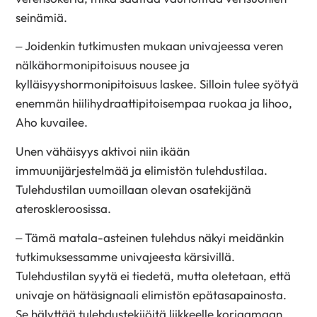
seinämiä.
– Joidenkin tutkimusten mukaan univajeessa veren
nälkähormonipitoisuus nousee ja
kylläisyyshormonipitoisuus laskee. Silloin tulee syötyä
enemmän hiilihydraattipitoisempaa ruokaa ja lihoo,
Aho kuvailee.
Unen vähäisyys aktivoi niin ikään
immuunijärjestelmää ja elimistön tulehdustilaa.
Tulehdustilan uumoillaan olevan osatekijänä
ateroskleroosissa.
– Tämä matala-asteinen tulehdus näkyi meidänkin
tutkimuksessamme univajeesta kärsivillä.
Tulehdustilan syytä ei tiedetä, mutta oletetaan, että
univaje on hätäsignaali elimistön epätasapainosta.
Se hälyttää tulehdustekijöitä liikkeelle korjaamaan