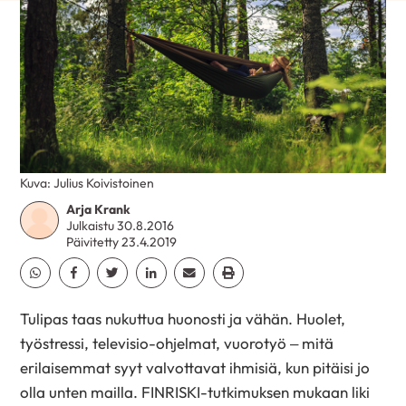
Kuva: Julius Koivistoinen
Arja Krank
Julkaistu 30.8.2016
Päivitetty 23.4.2019
Jaa Whatsapp
Jaa Facebook
Jaa Twitter
Jaa Linkedin
Jaa Email
Jaa Print
Tulipas taas nukuttua huonosti ja vähän. Huolet,
työstressi, televisio-ohjelmat, vuorotyö – mitä
erilaisemmat syyt valvottavat ihmisiä, kun pitäisi jo
olla unten mailla. FINRISKI-tutkimuksen mukaan liki