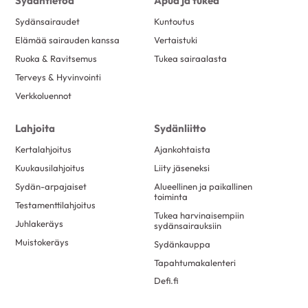
Sydäntietoa
Apua ja tukea
Sydänsairaudet
Kuntoutus
Elämää sairauden kanssa
Vertaistuki
Ruoka & Ravitsemus
Tukea sairaalasta
Terveys & Hyvinvointi
Verkkoluennot
Lahjoita
Sydänliitto
Kertalahjoitus
Ajankohtaista
Kuukausilahjoitus
Liity jäseneksi
Sydän-arpajaiset
Alueellinen ja paikallinen
toiminta
Testamenttilahjoitus
Tukea harvinaisempiin
Juhlakeräys
sydänsairauksiin
Muistokeräys
Sydänkauppa
Tapahtumakalenteri
Defi.fi