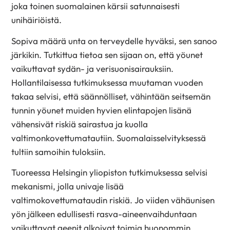
joka toinen suomalainen kärsii satunnaisesti
unihäiriöistä.
Sopiva määrä unta on terveydelle hyväksi, sen sanoo
järkikin. Tutkittua tietoa sen sijaan on, että yöunet
vaikuttavat sydän- ja verisuonisairauksiin.
Hollantilaisessa tutkimuksessa muutaman vuoden
takaa selvisi, että säännölliset, vähintään seitsemän
tunnin yöunet muiden hyvien elintapojen lisänä
vähensivät riskiä sairastua ja kuolla
valtimonkovettumatautiin. Suomalaisselvityksessä
tultiin samoihin tuloksiin.
Tuoreessa Helsingin yliopiston tutkimuksessa selvisi
mekanismi, jolla univaje lisää
valtimokovettumataudin riskiä. Jo viiden vähäunisen
yön jälkeen edullisesti rasva-aineenvaihduntaan
vaikuttavat geenit alkoivat toimia huonommin.