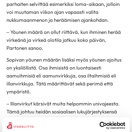
parhaiten selvittää esimerkiksi loma-aikaan, jolloin
voi muutaman viikon ajan vapaasti valita
nukkumaanmenon ja heräämisen ajankohdan.
– Yöunen määrä on ollut riittävä, kun ihminen herää
virkeänä ja virkeä olotila jatkuu koko päivän,
Partonen sanoo.
Sopivan yöunen määrän lisäksi myös yöunen ajoitus
on yksilöllistä. Osa ihmisistä on luontaisesti
aamuihmisiä eli aamunvirkkuja, osa iltaihmisiä eli
illanvirkkuja. Tätä määrittävät sekä perimä että
ympäristö.
– Illanvirkut kärsivät muita helpommin univajeesta.
Tämä johtuu heidän sosiaalisen lukujärjestyksensä
iltapainotteisuudesta, joka taas on ristiriidassa
yhteiskunnan aamupainotteisten työaikojen kanssa,