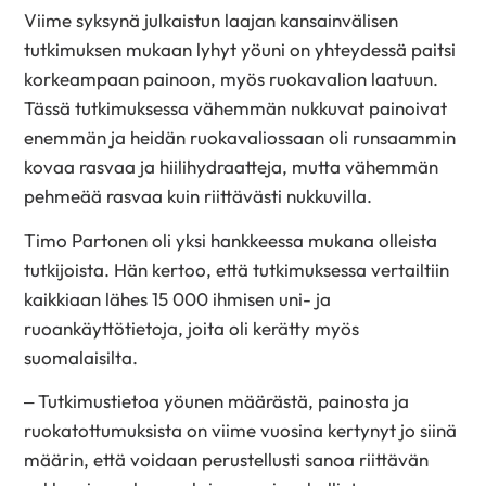
Viime syksynä julkaistun laajan kansainvälisen
tutkimuksen mukaan lyhyt yöuni on yhteydessä paitsi
korkeampaan painoon, myös ruokavalion laatuun.
Tässä tutkimuksessa vähemmän nukkuvat painoivat
enemmän ja heidän ruokavaliossaan oli runsaammin
kovaa rasvaa ja hiilihydraatteja, mutta vähemmän
pehmeää rasvaa kuin riittävästi nukkuvilla.
Timo Partonen oli yksi hankkeessa mukana olleista
tutkijoista. Hän kertoo, että tutkimuksessa vertailtiin
kaikkiaan lähes 15 000 ihmisen uni- ja
ruoankäyttötietoja, joita oli kerätty myös
suomalaisilta.
– Tutkimustietoa yöunen määrästä, painosta ja
ruokatottumuksista on viime vuosina kertynyt jo siinä
määrin, että voidaan perustellusti sanoa riittävän