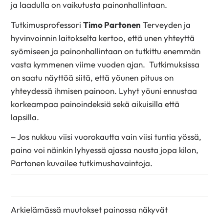
ja laadulla on vaikutusta painonhallintaan.
Tutkimusprofessori
Timo Partonen
Terveyden ja
hyvinvoinnin laitokselta kertoo, että unen yhteyttä
syömiseen ja painonhallintaan on tutkittu enemmän
vasta kymmenen viime vuoden ajan. Tutkimuksissa
on saatu näyttöä siitä, että yöunen pituus on
yhteydessä ihmisen painoon. Lyhyt yöuni ennustaa
korkeampaa painoindeksiä sekä aikuisilla että
lapsilla.
– Jos nukkuu viisi vuorokautta vain viisi tuntia yössä,
paino voi näinkin lyhyessä ajassa nousta jopa kilon,
Partonen kuvailee tutkimushavaintoja.
Arkielämässä muutokset painossa näkyvät