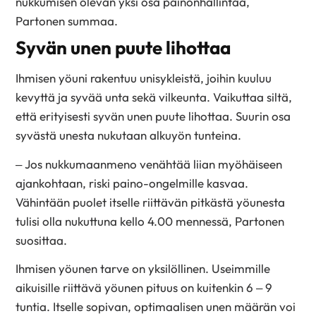
nukkumisen olevan yksi osa painonhallintaa,
Partonen summaa.
Syvän unen puute lihottaa
Ihmisen yöuni rakentuu unisykleistä, joihin kuuluu
kevyttä ja syvää unta sekä vilkeunta. Vaikuttaa siltä,
että erityisesti syvän unen puute lihottaa. Suurin osa
syvästä unesta nukutaan alkuyön tunteina.
– Jos nukkumaanmeno venähtää liian myöhäiseen
ajankohtaan, riski paino-ongelmille kasvaa.
Vähintään puolet itselle riittävän pitkästä yöunesta
tulisi olla nukuttuna kello 4.00 mennessä, Partonen
suosittaa.
Ihmisen yöunen tarve on yksilöllinen. Useimmille
aikuisille riittävä yöunen pituus on kuitenkin 6 – 9
tuntia. Itselle sopivan, optimaalisen unen määrän voi