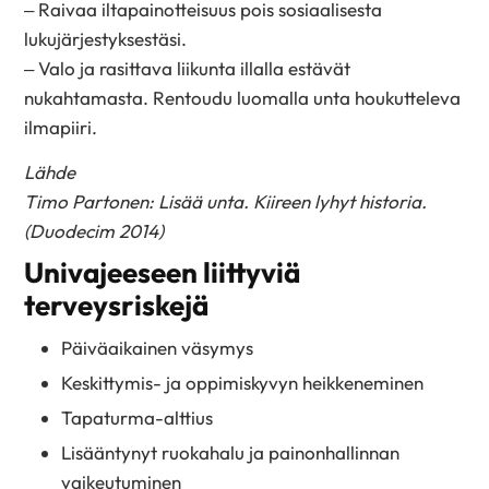
– Raivaa iltapainotteisuus pois sosiaalisesta
lukujärjestyksestäsi.
– Valo ja rasittava liikunta illalla estävät
nukahtamasta. Rentoudu luomalla unta houkutteleva
ilmapiiri.
Lähde
Timo Partonen: Lisää unta. Kiireen lyhyt historia.
(Duodecim 2014)
Univajeeseen liittyviä
terveysriskejä
Päiväaikainen väsymys
Keskittymis- ja oppimiskyvyn heikkeneminen
Tapaturma-alttius
Lisääntynyt ruokahalu ja painonhallinnan
vaikeutuminen