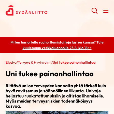
Miten harjoitella rauhoittumistaitoja lasten kanssa? Tule
kuulemaan
verkkoluennolle 25.8. klo 18
>>
Etusivu
/
Terveys & Hyvinvointi
/
Uni tukee painonhallintaa
Uni tukee painonhallintaa
Riittävä uni on terveyden kannalta yhtä tärkeä kuin
hyvä ravitsemus ja säännöllinen liikunta. Univaje
heijastuu ruokatottumuksiin ja altistaa lihomiselle.
Myös muiden terveysriskien todennäköisyys
kasvaa.