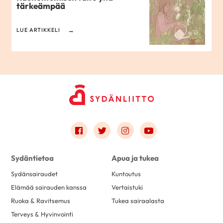
tärkeämpää
LUE ARTIKKELI
Link to facebook
Link to twitter
Link to instagram
Link to youtube
Sydäntietoa
Apua ja tukea
Sydänsairaudet
Kuntoutus
Elämää sairauden kanssa
Vertaistuki
Ruoka & Ravitsemus
Tukea sairaalasta
Terveys & Hyvinvointi