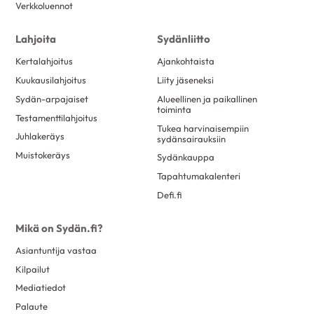
Verkkoluennot
Lahjoita
Sydänliitto
Kertalahjoitus
Ajankohtaista
Kuukausilahjoitus
Liity jäseneksi
Sydän-arpajaiset
Alueellinen ja paikallinen
toiminta
Testamenttilahjoitus
Tukea harvinaisempiin
Juhlakeräys
sydänsairauksiin
Muistokeräys
Sydänkauppa
Tapahtumakalenteri
Defi.fi
Mikä on Sydän.fi?
Asiantuntija vastaa
Kilpailut
Mediatiedot
Palaute