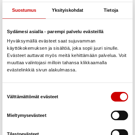
Partonen selittää.
Suostumus
Yksityiskohdat
Tietoja
Kiire verottaa unta
Suomalaiset väestötutkimukset osoittavat, että
Sydämesi asialla - parempi palvelu evästeillä
aikuisten keskimääräinen yöunen pituus on
Hyväksymällä evästeet saat sujuvamman
vähentynyt 1970-luvulla nukutusta 7,5 tunnista
käyttökokemuksen ja sisältöä, joka sopii juuri sinulle.
nykyiseen seitsemään tuntiin. Yhä useampi nukkuu
Evästeet auttavat myös meitä kehittämään palvelua. Voit
jatkuvasti omaan tarpeeseensa nähden liian vähän.
muuttaa valintojasi milloin tahansa klikkaamalla
Nukkumiseen tarkoitettuja vuorokauden tunteja
evästelinkkiä sivun alakulmassa.
varastavat mm. työ- ja harrastuskiireet, sosiaalinen
elämä sekä television ja muun ruutuviihteen ääressä
Suostumuksen valinta
vietetty aika.
Välttämättömät evästeet
Univajeen välitön vaikutus on seuraavan päivän
väsymys sekä päättely- ja oppimiskyvyn
Mieltymysevästeet
heikentyminen. Pitkään jatkuva univaje lisää myös
muiden terveysriskien todennäköisyyttä.
Tilastoevästeet