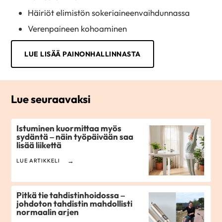
Häiriöt elimistön sokeriaineenvaihdunnassa
Verenpaineen kohoaminen
LUE LISÄÄ PAINONHALLINNASTA
Lue seuraavaksi
Istuminen kuormittaa myös
sydäntä – näin työpäivään saa
lisää liikettä
LUE ARTIKKELI
Pitkä tie tahdistinhoidossa –
johdoton tahdistin mahdollisti
normaalin arjen