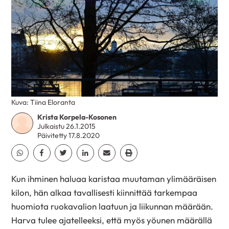
Kuva: Tiina Eloranta
Krista Korpela-Kosonen
Julkaistu 26.1.2015
Päivitetty 17.8.2020
Jaa Whatsapp
Jaa Facebook
Jaa Twitter
Jaa Linkedin
Jaa Email
Jaa Print
Kun ihminen haluaa karistaa muutaman ylimääräisen
kilon, hän alkaa tavallisesti kiinnittää tarkempaa
huomiota ruokavalion laatuun ja liikunnan määrään.
Harva tulee ajatelleeksi, että myös yöunen määrällä