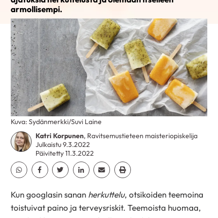
armollisempi.
Kuva: Sydänmerkki/Suvi Laine
Katri Korpunen
, Ravitsemustieteen maisteriopiskelija
Julkaistu 9.3.2022
Päivitetty 11.3.2022
Jaa Whatsapp
Jaa Facebook
Jaa Twitter
Jaa Linkedin
Jaa Email
Jaa Print
Kun googlasin sanan
herkuttelu
, otsikoiden teemoina
toistuivat paino ja terveysriskit. Teemoista huomaa,