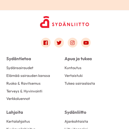
Link to facebook
Link to twitter
Link to instagram
Link to youtube
Sydäntietoa
Apua ja tukea
Sydänsairaudet
Kuntoutus
Elämää sairauden kanssa
Vertaistuki
Ruoka & Ravitsemus
Tukea sairaalasta
Terveys & Hyvinvointi
Verkkoluennot
Lahjoita
Sydänliitto
Kertalahjoitus
Ajankohtaista
Kuukausilahjoitus
Liity jäseneksi