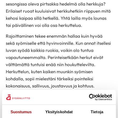
sesongissa oleva pirtsakka hedelmä olla herkkuja?
Erilaiset ruoat kuuluisivat herkkuhetkiin riippuen mitä
kehosi kaipaa sillä hetkellä. Yhtä lailla myös lounas
tai päivällinen voi olla osa herkuttelua.
Rajoittaminen tekee enemmän hallaa kuin hyvää
sekä syömiselle että hyvinvoinnille. Kun annat itsellesi
luvan syödä kaikkia ruokia, voikin olo tuntua
vapautuneemmalta. Perinteisetkään herkut eivät
välttämättä tuntuisi enää niin houkuttelevilta.
Herkuttelun, kuten kaiken muunkin syömisen
kohdalla, sopii mielestäni tärkeiksi pointeiksi
kokonaisuus, sallivuus, joustavuus ja kohtuus.
Ruokavalio on kokonaisuus, jota ei yksi ruoka tai
ateria muuta isosti suuntaan tai toiseen. Entä jos
herkuttelun rajoittamisen sijaan kiinnittäisit huomiota
Suostumus
Yksityiskohdat
Tietoja
muihin tekijöihin? Voisit esimerkiksi pohtia syötkö