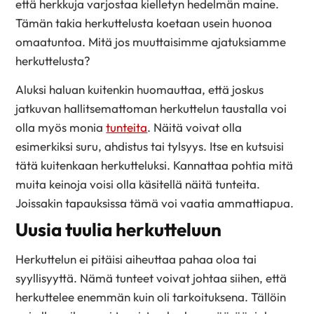
että herkkuja varjostaa kielletyn hedelmän maine.
Tämän takia herkuttelusta koetaan usein huonoa
omaatuntoa. Mitä jos muuttaisimme ajatuksiamme
herkuttelusta?
Aluksi haluan kuitenkin huomauttaa, että joskus
jatkuvan hallitsemattoman herkuttelun taustalla voi
olla myös monia
tunteita
. Näitä voivat olla
esimerkiksi suru, ahdistus tai tylsyys. Itse en kutsuisi
tätä kuitenkaan herkutteluksi. Kannattaa pohtia mitä
muita keinoja voisi olla käsitellä näitä tunteita.
Joissakin tapauksissa tämä voi vaatia ammattiapua.
Uusia tuulia herkutteluun
Herkuttelun ei pitäisi aiheuttaa pahaa oloa tai
syyllisyyttä. Nämä tunteet voivat johtaa siihen, että
herkuttelee enemmän kuin oli tarkoituksena.
Tällöin