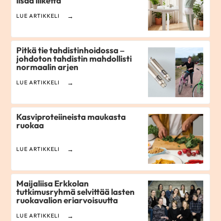
lisää liikettä
LUE ARTIKKELI
Pitkä tie tahdistinhoidossa –
johdoton tahdistin mahdollisti
normaalin arjen
LUE ARTIKKELI
Kasviproteiineista maukasta
ruokaa
LUE ARTIKKELI
Maijaliisa Erkkolan
tutkimusryhmä selvittää lasten
ruokavalion eriarvoisuutta
LUE ARTIKKELI