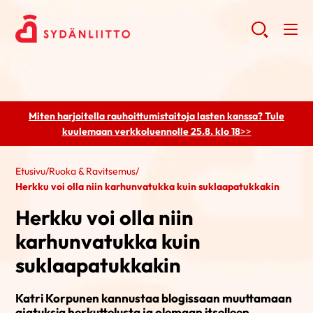
Miten harjoitella rauhoittumistaitoja lasten kanssa? Tule
kuulemaan
verkkoluennolle 25.8. klo 18
>>
Etusivu
/
Ruoka & Ravitsemus
/
Herkku voi olla niin karhunvatukka kuin suklaapatukkakin
Herkku voi olla niin
karhunvatukka kuin
suklaapatukkakin
Katri Korpunen kannustaa blogissaan muuttamaan
ajatuksia herkuttelusta ja olemaan itselleen