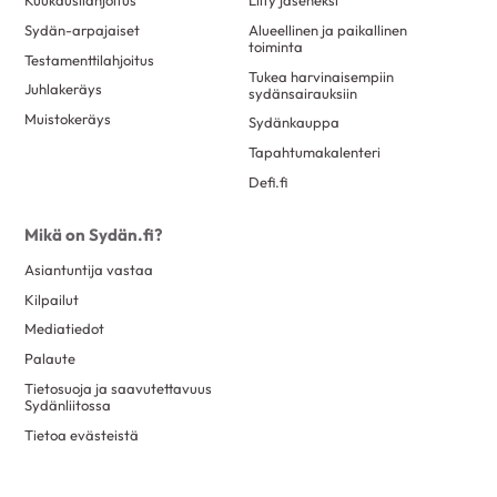
Sydän-arpajaiset
Alueellinen ja paikallinen
toiminta
Testamenttilahjoitus
Tukea harvinaisempiin
Juhlakeräys
sydänsairauksiin
Muistokeräys
Sydänkauppa
Tapahtumakalenteri
Defi.fi
Mikä on Sydän.fi?
Asiantuntija vastaa
Kilpailut
Mediatiedot
Palaute
Tietosuoja ja saavutettavuus
Sydänliitossa
Tietoa evästeistä