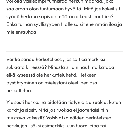
voi olla vaikeampi tunnistaa herkun määrää, joka
saa oman olon tuntumaan hyvältä. Mitä jos kokeilisit
syödä herkkua sopivan määrän oikeasti nauttien?
Ehkä turhan syyllisyyden tilalle saisit enemmän iloa ja
mielenrauhaa.
Voitko sanoa herkutelleesi, jos söit esimerkiksi
suklaata kiireessä? Minusta silloin nautinto katoaa,
eikä kyseessä ole herkutteluhetki. Hetkeen
pysähtyminen on mielestäni oleellinen osa
herkuttelua.
Yleisesti herkkuina pidetään tietynlaisia ruokia, kuten
karkit ja sipsit. Mitä jos ruokaa ei jaoteltaisi niin
mustavalkoisesti? Voisivatko näiden perinteisten
herkkujen lisäksi esimerkiksi uunituore leipä tai