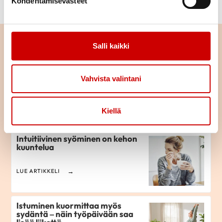
Kohdentamisevästeet
Voit etsiä uusia herkkuja
Sydänmerkin reseptihausta
!
Lue seuraavaksi
Salli kaikki
Tunnesyömiseen löytyy
Vahvista valintani
ratkaisuja
LUE ARTIKKELI
Kiellä
Intuitiivinen syöminen on kehon
kuuntelua
LUE ARTIKKELI
Istuminen kuormittaa myös
sydäntä – näin työpäivään saa