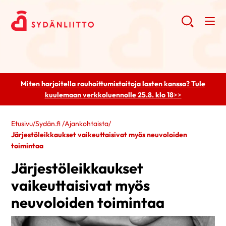
Miten harjoitella rauhoittumistaitoja lasten kanssa? Tule
kuulemaan
verkkoluennolle 25.8. klo 18
>>
Etusivu
/
Sydän.fi
/
Ajankohtaista
/
Järjestöleikkaukset vaikeuttaisivat myös neuvoloiden
toimintaa
Järjestöleikkaukset
vaikeuttaisivat myös
neuvoloiden toimintaa