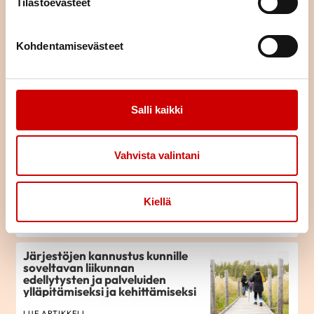
Tilastoevästeet
LUE ARTIKKELI
Kohdentamisevästeet
Tarttumattomat -verkosto:
Terveyttä edistettävä
johdonmukaisesti
Salli kaikki
LUE ARTIKKELI
Vahvista valintani
Liikkuva Suomi on terveempi
Suomi
Kiellä
LUE ARTIKKELI
Järjestöjen kannustus kunnille
soveltavan liikunnan
edellytysten ja palveluiden
ylläpitämiseksi ja kehittämiseksi
LUE ARTIKKELI