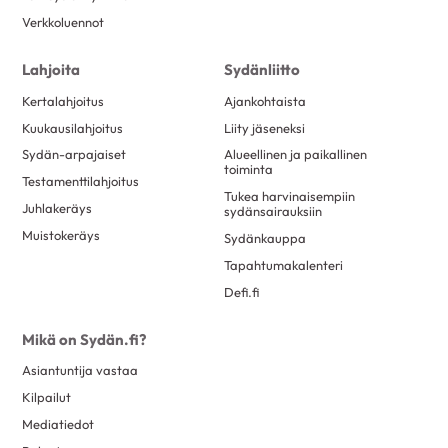
Verkkoluennot
Lahjoita
Sydänliitto
Kertalahjoitus
Ajankohtaista
Kuukausilahjoitus
Liity jäseneksi
Sydän-arpajaiset
Alueellinen ja paikallinen
toiminta
Testamenttilahjoitus
Tukea harvinaisempiin
Juhlakeräys
sydänsairauksiin
Muistokeräys
Sydänkauppa
Tapahtumakalenteri
Defi.fi
Mikä on Sydän.fi?
Asiantuntija vastaa
Kilpailut
Mediatiedot