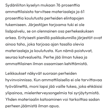
Sydänliiton kyselyn mukaan 76 prosenttia
ammattilaisista tarvitsee materiaaleja ja 61
prosenttia koulutusta perheiden elintapojen
tukemiseen. Järjestöjen tarjoama tuki ei ole
lisäpalvelu, se on olennainen osa perhekeskuksen
arkea. Erityisesti pienillä paikkakunnilla järjestöt ovat
ainoa taho, joka tarjoaa ajan tasalla olevia
materiaaleja ja koulutusta. Kun nämä poistuvat,
seuraa katvealueita. Perhe jää ilman tukea ja
ammattilainen ilman osaamisen kehittämistä.
Leikkaukset näkyvät suoraan perheiden
hyvinvoinnissa. Kun ammattilaisella ei ole tarvittavaa
työvälinettä, moni lapsi jää vaille tukea, joka ehkäisisi
ylipainoa, mielenterveysongelmia tai syrjäytymistä.
Yhden materiaalin katoaminen voi tarkoittaa sadan
perheen jäämistä ilman apua.