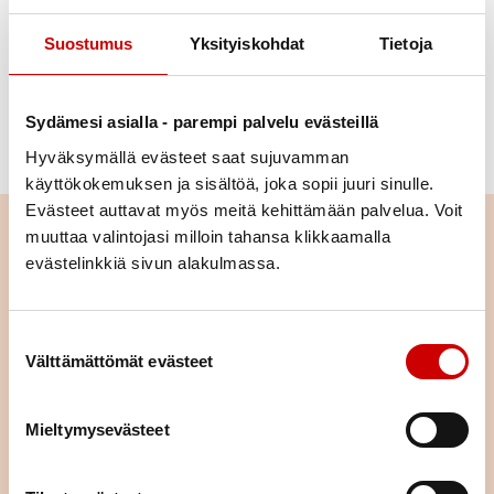
Suomen hyvinvointialue
Suostumus
Yksityiskohdat
Tietoja
Marjaana Kauranen
, terveyden edistämisen ja
viestinnän asiantuntija, Sydänliitto
Kirjoitus on julkaistu Maaseudun Tulevaisuudessa
Sydämesi asialla - parempi palvelu evästeillä
29.8.2025.
Hyväksymällä evästeet saat sujuvamman
käyttökokemuksen ja sisältöä, joka sopii juuri sinulle.
Evästeet auttavat myös meitä kehittämään palvelua. Voit
Lue seuraavaksi
muuttaa valintojasi milloin tahansa klikkaamalla
evästelinkkiä sivun alakulmassa.
Istuminen kuormittaa myös
sydäntä – näin työpäivään saa
lisää liikettä
Suostumuksen valinta
Välttämättömät evästeet
LUE ARTIKKELI
Mieltymysevästeet
Pitkä tie tahdistinhoidossa –
johdoton tahdistin mahdollisti
normaalin arjen