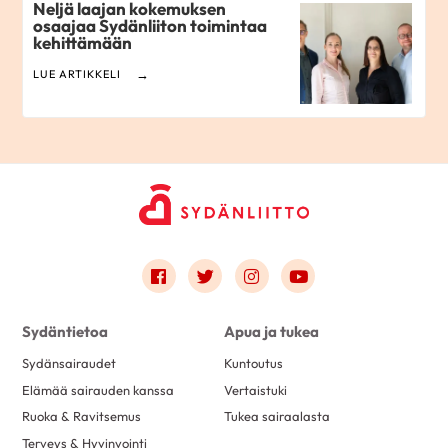
Neljä laajan kokemuksen
osaajaa Sydänliiton toimintaa
kehittämään
LUE ARTIKKELI
Link to facebook
Link to twitter
Link to instagram
Link to youtube
Sydäntietoa
Apua ja tukea
Sydänsairaudet
Kuntoutus
Elämää sairauden kanssa
Vertaistuki
Ruoka & Ravitsemus
Tukea sairaalasta
Terveys & Hyvinvointi