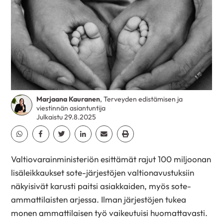
Marjaana Kauranen
, Terveyden edistämisen ja
viestinnän asiantuntija
Julkaistu 29.8.2025
Jaa Whatsapp
Jaa Facebook
Jaa Twitter
Jaa Linkedin
Jaa Email
Jaa Print
Valtiovarainministeriön esittämät rajut 100 miljoonan
lisäleikkaukset sote-järjestöjen valtionavustuksiin
näkyisivät karusti paitsi asiakkaiden, myös sote-
ammattilaisten arjessa. Ilman järjestöjen tukea
monen ammattilaisen työ vaikeutuisi huomattavasti.