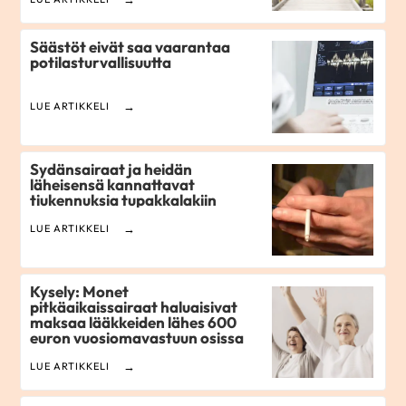
Säästöt eivät saa vaarantaa
potilasturvallisuutta
LUE ARTIKKELI
Sydänsairaat ja heidän
läheisensä kannattavat
tiukennuksia tupakkalakiin
LUE ARTIKKELI
Kysely: Monet
pitkäaikaissairaat haluaisivat
maksaa lääkkeiden lähes 600
euron vuosiomavastuun osissa
LUE ARTIKKELI