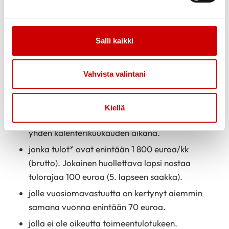
korvaamat lääkkeet. Ne ovat lääkkeitä, jotka on
määrätty reseptillä sairauden hoitoon ja jotka
kuuluvat korvausjärjestelmään. Tarkista lääkekulujen
Salli kaikki
kertyminen ja vuosiomavastuu OmaKelasta.
Kenelle lääkeluotto sopii?
Vahvista valintani
Lääkeluotto sopii asiakkaalle
jolla lääkekulujen vuosiomavastuu (633,17 euroa
Kiellä
vuonna 2025) täyttyy yhdellä ostokerralla tai
yhden kalenterikuukauden aikana.
jonka tulot* ovat enintään 1 800 euroa/kk
(brutto). Jokainen huollettava lapsi nostaa
tulorajaa 100 euroa (5. lapseen saakka).
jolle vuosiomavastuutta on kertynyt aiemmin
samana vuonna enintään 70 euroa.
jolla ei ole oikeutta toimeentulotukeen.