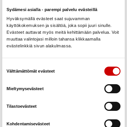
maksuerä täytyy maksaa luoton saamista seuraavan
kalenterikuukauden jälkeisenä kuukautena.
Sydämesi asialla - parempi palvelu evästeillä
Esimerkiksi jos Kela siirtää lääkeluoton tilillesi
Hyväksymällä evästeet saat sujuvamman
tammikuussa, ensimmäinen maksuerä täytyy
käyttökokemuksen ja sisältöä, joka sopii juuri sinulle.
maksaa maaliskuussa.
Evästeet auttavat myös meitä kehittämään palvelua. Voit
muuttaa valintojasi milloin tahansa klikkaamalla
Kuinka paljon voit saada
evästelinkkiä sivun alakulmassa.
lääkeluottoa?
Saat lääkeluottoa lääkekulujen vuosiomavastuun
Suostumuksen valinta
määrän verran (633,17 euroa vuonna 2025). Jos olet
Välttämättömät evästeet
jo aikaisemmin samana vuonna ostanut Kelan
korvaamia lääkkeitä ja maksanut omavastuuta,
Mieltymysevästeet
lääkeluottoa voi saada jäljellä olevan
vuosiomavastuun verran. Lääkeluottoa ei myönnetä,
Tilastoevästeet
jos omavastuuta on kertynyt jo yli 70 euroa.
Lääkkeiden vuosiomavastuuta kerryttävät Kelan
Kohdentamisevästeet