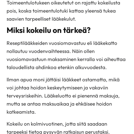
Toimeentulotukeen oikeutetut on rajattu kokeilusta
pois, koska toimeentulotuki kattaa yleensä tukea
saavien tarpeelliset lääkekulut.
Miksi kokeilu on tärkeä?
Reseptilääkkeiden vuosiomavastuu eli lääkekatto
nollautuu vuodenvaihteessa. Näin ollen
vuosiomavastuun maksaminen kerralla voi aiheuttaa
taloudellista ahdinkoa etenkin alkuvuodesta.
Ilman apua moni jättäisi lääkkeet ostamatta, mikä
voi johtaa hoidon keskeytymiseen ja vakaviin
terveysriskeihin. Lääkeluotto ei pienennä maksuja,
mutta se antaa maksuaikaa ja ehkäisee hoidon
katkeamista.
Kokeilu on kolmivuotinen, jotta siitä saadaan
tarpeeksi tietoa pysyvän ratkaisun perustaksi.