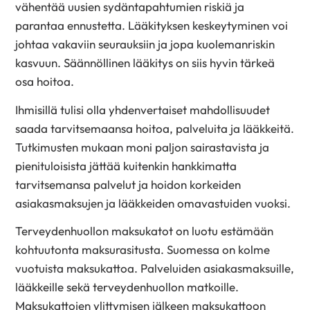
vähentää uusien sydäntapahtumien riskiä ja
parantaa ennustetta. Lääkityksen keskeytyminen voi
johtaa vakaviin seurauksiin ja jopa kuolemanriskin
kasvuun. Säännöllinen lääkitys on siis hyvin tärkeä
osa hoitoa.
Ihmisillä tulisi olla yhdenvertaiset mahdollisuudet
saada tarvitsemaansa hoitoa, palveluita ja lääkkeitä.
Tutkimusten mukaan moni paljon sairastavista ja
pienituloisista jättää kuitenkin hankkimatta
tarvitsemansa palvelut ja hoidon korkeiden
asiakasmaksujen ja lääkkeiden omavastuiden vuoksi.
Terveydenhuollon maksukatot on luotu estämään
kohtuutonta maksurasitusta. Suomessa on kolme
vuotuista maksukattoa. Palveluiden asiakasmaksuille,
lääkkeille sekä terveydenhuollon matkoille.
Maksukattojen ylittymisen jälkeen maksukattoon