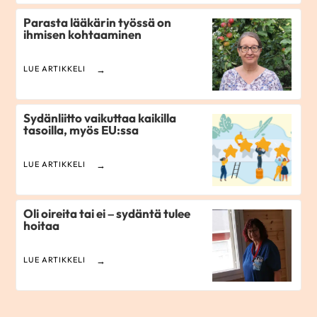
Parasta lääkärin työssä on
ihmisen kohtaaminen
LUE ARTIKKELI
Sydänliitto vaikuttaa kaikilla
tasoilla, myös EU:ssa
LUE ARTIKKELI
Oli oireita tai ei – sydäntä tulee
hoitaa
LUE ARTIKKELI