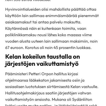
Hyvinvointialueiden olisi mahdollista päättää ottaa
käyttöön lain sallimaa enimmäismäärää pienemmät
asiakasmaksut tai antaa palvelu maksutta.
Käytännössä näin ei kuitenkaan toimita, vaan
poliklinikkamaksu nousi lähes koko maassa viime
vuoden alusta uuteen lain sallimaan maksimiin, noin
67 euroon. Korotus oli noin 45 prosentin luokkaa.
Kelan kokeilun taustalla on
järjestöjen vaikuttamistyö
Pääministeri Petteri Orpon hallitus kirjasi
ohjelmaansa lääkekaton jakamisesta osiin ja
sosiaalisen luototuksen siirtämisestä Kelan vastuulle.
Hallitusohjelmakirjaus saatiin järjestöjen vahvan
vaikuttamistyön ansiosta. Mukana oli Sydänliiton
lisäksi useita muita potilas- ja lääkärijärjestöjä sekä