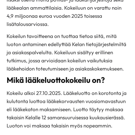
lääkealan ammattilaisia. Kokeiluun on varattu noin
4,9 miljoonaa euroa vuoden 2025 toisessa
lisätalousarviossa.
Kokeilun tavoitteena on tuottaa tietoa siitä, mitä
luoton antaminen edellyttää Kelan tietojärjestelmiltä
ja asiakaspalvelulta. Kokeiluun sisältyy erillinen
tutkimus, jossa arvioidaan kokeilun vaikutuksia
lääkehoidon toteutumiseen ja asiakaskokemukseen.
Mikä lääkeluottokokeilu on?
Kokeilu alkoi 27.10.2025. Lääkeluotto on korotonta ja
kulutonta luottoa lääkekorvausten vuosiomavastuun
eli lääkekaton maksamiseen. Luotto täytyy maksaa
takaisin Kelalle 12 samansuuruisessa kuukausierässä.
Luoton voi maksaa takaisin myös nopeammin.