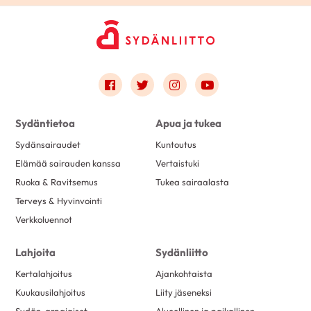
Link to facebook
Link to twitter
Link to instagram
Link to youtube
Sydäntietoa
Apua ja tukea
Sydänsairaudet
Kuntoutus
Elämää sairauden kanssa
Vertaistuki
Ruoka & Ravitsemus
Tukea sairaalasta
Terveys & Hyvinvointi
Verkkoluennot
Lahjoita
Sydänliitto
Kertalahjoitus
Ajankohtaista
Kuukausilahjoitus
Liity jäseneksi