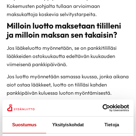
Kokemusten pohjalta tullaan arvioimaan
maksukattoja koskevia selvitystarpeita.
Milloin luotto maksetaan tililleni
ja milloin maksan sen takaisin?
Jos lääkeluotto myönnetään, se on pankkitililläsi
lääkkeiden ostokuukautta edeltävän kuukauden
viimeisenä pankkipäivänä.
Jos luotto myönnetään samassa kuussa, jonka aikana
aiot ostaa lääkkeet, luotto on tililläsi kahden
pankkipäivän kuluessa luoton myöntämisestä.
Lääkeluotto täytyy maksaa takaisin Kelalle 12
samansuuruisessa kuukausierässä. Luoton voi
maksaa takaisin myös nopeammin. Korkoa luotosta
Suostumus
Yksityiskohdat
Tietoja
ei peritä eikä siihen lisätä muita kuluja. Ensimmäinen