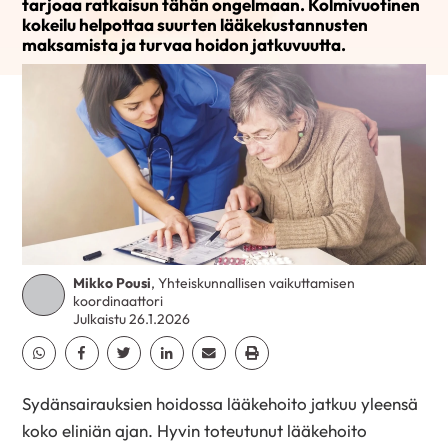
tarjoaa ratkaisun tähän ongelmaan. Kolmivuotinen
kokeilu helpottaa suurten lääkekustannusten
maksamista ja turvaa hoidon jatkuvuutta.
Mikko Pousi
, Yhteiskunnallisen vaikuttamisen
koordinaattori
Julkaistu 26.1.2026
Jaa Whatsapp
Jaa Facebook
Jaa Twitter
Jaa Linkedin
Jaa Email
Jaa Print
Sydänsairauksien hoidossa lääkehoito jatkuu yleensä
koko eliniän ajan. Hyvin toteutunut lääkehoito