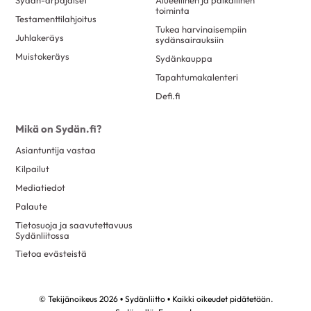
Sydän-arpajaiset
Alueellinen ja paikallinen
toiminta
Testamenttilahjoitus
Tukea harvinaisempiin
Juhlakeräys
sydänsairauksiin
Muistokeräys
Sydänkauppa
Tapahtumakalenteri
Defi.fi
Mikä on Sydän.fi?
Asiantuntija vastaa
Kilpailut
Mediatiedot
Palaute
Tietosuoja ja saavutettavuus
Sydänliitossa
Tietoa evästeistä
© Tekijänoikeus 2026 • Sydänliitto • Kaikki oikeudet pidätetään.