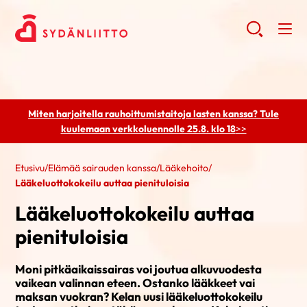
Miten harjoitella rauhoittumistaitoja lasten kanssa? Tule
kuulemaan
verkkoluennolle 25.8. klo 18
>>
Etusivu
/
Elämää sairauden kanssa
/
Lääkehoito
/
Lääkeluottokokeilu auttaa pienituloisia
Lääkeluottokokeilu auttaa
pienituloisia
Moni pitkäaikaissairas voi joutua alkuvuodesta
vaikean valinnan eteen. Ostanko lääkkeet vai
maksan vuokran? Kelan uusi lääkeluottokokeilu