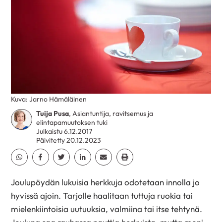
Kuva: Jarno Hämäläinen
Tuija Pusa
, Asiantuntija, ravitsemus ja
elintapamuutoksen tuki
Julkaistu 6.12.2017
Päivitetty 20.12.2023
Jaa Whatsapp
Jaa Facebook
Jaa Twitter
Jaa Linkedin
Jaa Email
Jaa Print
Joulupöydän lukuisia herkkuja odotetaan innolla jo
hyvissä ajoin. Tarjolle haalitaan tuttuja ruokia tai
mielenkiintoisia uutuuksia, valmiina tai itse tehtynä.