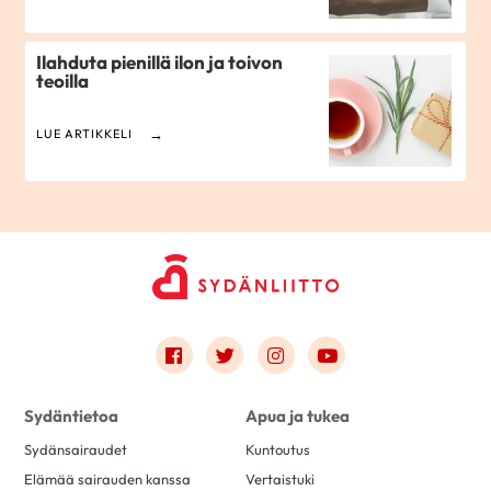
Ilahduta pienillä ilon ja toivon
teoilla
LUE ARTIKKELI
Link to facebook
Link to twitter
Link to instagram
Link to youtube
Sydäntietoa
Apua ja tukea
Sydänsairaudet
Kuntoutus
Elämää sairauden kanssa
Vertaistuki