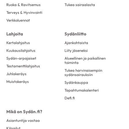
Ruoka & Ravitsemus
Tukea sairaalasta
Terveys & Hyvinvointi
Verkkoluennot
Lahjoita
Sydänliitto
Kertalahjoitus
Ajankohtaista
Kuukausilahjoitus
Liity jäseneksi
Sydän-arpajaiset
Alueellinen ja paikallinen
toiminta
Testamenttilahjoitus
Tukea harvinaisempiin
Juhlakeräys
sydänsairauksiin
Muistokeräys
Sydänkauppa
Tapahtumakalenteri
Defi.fi
Mikä on Sydän.fi?
Asiantuntija vastaa
Kilpailut