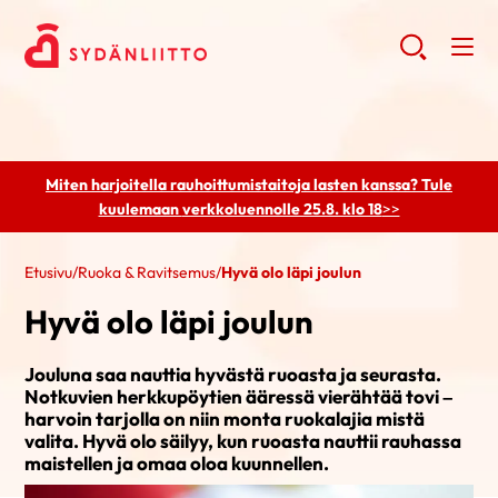
Miten harjoitella rauhoittumistaitoja lasten kanssa? Tule
kuulemaan
verkkoluennolle 25.8. klo 18
>>
Etusivu
/
Ruoka & Ravitsemus
/
Hyvä olo läpi joulun
Hyvä olo läpi joulun
Jouluna saa nauttia hyvästä ruoasta ja seurasta.
Notkuvien herkkupöytien ääressä vierähtää tovi –
harvoin tarjolla on niin monta ruokalajia mistä
valita. Hyvä olo säilyy, kun ruoasta nauttii rauhassa
maistellen ja omaa oloa kuunnellen.