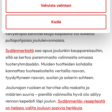
Vaihtamalla ruoanlaitossa voi ja kerma
Vahvista valintani
kasvirasvasekoitteisiin rasvan laatukin paranee.
Jouluherkuissa kannattaa satsata määrän sijaan
Kiellä
laatuun ja nauttia niistä hyvällä omallatunnolla.
Kevyempiä kahviherkkuja kaipaava voi kokeilla
pullapohjaisia joululeivonnaisia.
Sydänmerkistä
saa apua joulunkin kauppareissuihin,
sillä se kertoo paremmasta valinnasta omassa
tuoteryhmässään. Muiden tuotteiden kohdalla
kannattaa tuoteselosteita vertailla rasvan,
tyydyttyneen rasvan, suolan ja sokerin suhteen.
Joulunajan ruokien ei tarvitse olla raskaita ja
määrien suuria – pienillä valinnoilla hyvä olo säilyy
rennon kepeästi läpi joulun.
Sydänmerkki-resepteistä
on helppo valita jouluun sopivia herkkuja
.