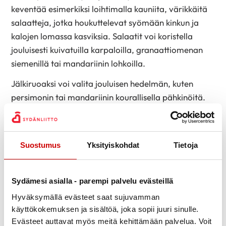
keventää esimerkiksi loihtimalla kauniita, värikkäitä
salaatteja, jotka houkuttelevat syömään kinkun ja
kalojen lomassa kasviksia. Salaatit voi koristella
jouluisesti kuivatuilla karpaloilla, granaattiomenan
siemenillä tai mandariinin lohkoilla.
Jälkiruoaksi voi valita jouluisen hedelmän, kuten
persimonin tai mandariinin kourallisella pähkinöitä.
Kevyt luumukeitto tai -rahka sopii makean ystävälle –
keittoon voi hyvillä mielin lorauttaa hieman
kasvipohjaista vaniljakastiketta, rahkaan taas
Suostumus
Yksityiskohdat
Tietoja
ripotella piparkakkumurusia. Leivonnaispuolella voi
laittaa tarjolle pullapohjaisia leivonnaisia, joiden
rasvamäärä on hillitympi kuin voitaikinaan
Sydämesi asialla - parempi palvelu evästeillä
leivottujen.
Hyväksymällä evästeet saat sujuvamman
käyttökokemuksen ja sisältöä, joka sopii juuri sinulle.
Väli- ja hiukopalaksi kannattaa ensiksi kaivaa esille
Evästeet auttavat myös meitä kehittämään palvelua. Voit