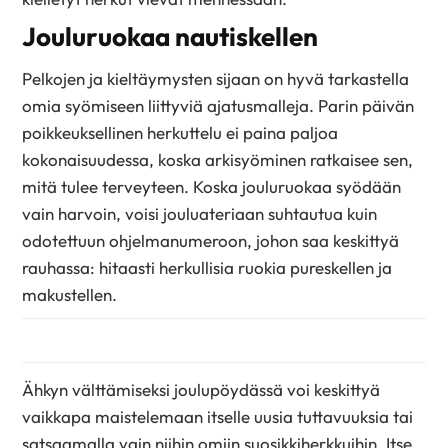
Jouluruokaa nautiskellen
Pelkojen ja kieltäymysten sijaan on hyvä tarkastella
omia syömiseen liittyviä ajatusmalleja. Parin päivän
poikkeuksellinen herkuttelu ei paina paljoa
kokonaisuudessa, koska arkisyöminen ratkaisee sen,
mitä tulee terveyteen. Koska jouluruokaa syödään
vain harvoin, voisi jouluateriaan suhtautua kuin
odotettuun ohjelmanumeroon, johon saa keskittyä
rauhassa: hitaasti herkullisia ruokia pureskellen ja
makustellen.
Ähkyn välttämiseksi joulupöydässä voi keskittyä
vaikkapa maistelemaan itselle uusia tuttavuuksia tai
satsaamalla vain niihin omiin suosikkiherkkuihin. Itse