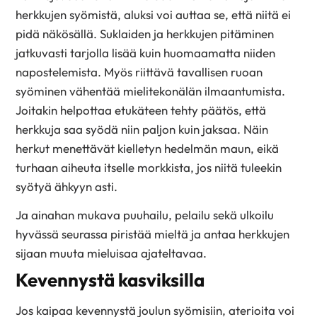
herkkujen syömistä, aluksi voi auttaa se, että niitä ei
pidä näkösällä. Suklaiden ja herkkujen pitäminen
jatkuvasti tarjolla lisää kuin huomaamatta niiden
napostelemista. Myös riittävä tavallisen ruoan
syöminen vähentää mielitekonälän ilmaantumista.
Joitakin helpottaa etukäteen tehty päätös, että
herkkuja saa syödä niin paljon kuin jaksaa. Näin
herkut menettävät kielletyn hedelmän maun, eikä
turhaan aiheuta itselle morkkista, jos niitä tuleekin
syötyä ähkyyn asti.
Ja ainahan mukava puuhailu, pelailu sekä ulkoilu
hyvässä seurassa piristää mieltä ja antaa herkkujen
sijaan muuta mieluisaa ajateltavaa.
Kevennystä kasviksilla
Jos kaipaa kevennystä joulun syömisiin, aterioita voi