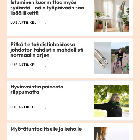
Istuminen kuormittaa myös
sydäntä – näin työpäivään saa
lisää liikettä
LUE ARTIKKELI
Pitkä tie tahdistinhoidossa –
johdoton tahdistin mahdollisti
normaalin arjen
LUE ARTIKKELI
Hyvinvointia painosta
riippumatta
LUE ARTIKKELI
Myötätuntoa itselle ja keholle