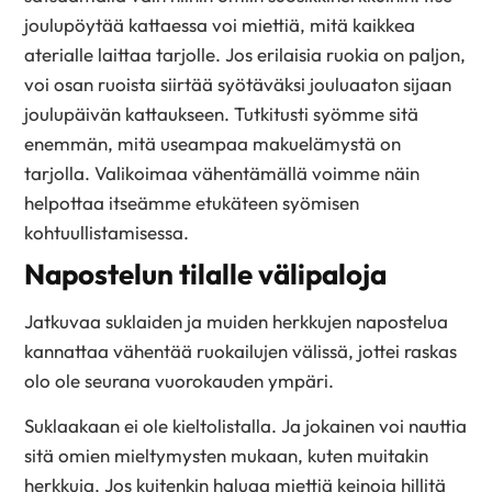
joulupöytää kattaessa voi miettiä, mitä kaikkea
aterialle laittaa tarjolle. Jos erilaisia ruokia on paljon,
voi osan ruoista siirtää syötäväksi jouluaaton sijaan
joulupäivän kattaukseen. Tutkitusti syömme sitä
enemmän, mitä useampaa makuelämystä on
tarjolla. Valikoimaa vähentämällä voimme näin
helpottaa itseämme etukäteen syömisen
kohtuullistamisessa.
Napostelun tilalle välipaloja
Jatkuvaa suklaiden ja muiden herkkujen napostelua
kannattaa vähentää ruokailujen välissä, jottei raskas
olo ole seurana vuorokauden ympäri.
Suklaakaan ei ole kieltolistalla. Ja jokainen voi nauttia
sitä omien mieltymysten mukaan, kuten muitakin
herkkuja. Jos kuitenkin haluaa miettiä keinoja hillitä