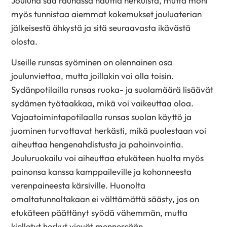
Jouluna saa rauhassa nauttia herkuista, mutta moni
myös tunnistaa aiemmat kokemukset jouluaterian
jälkeisestä ähkystä ja sitä seuraavasta ikävästä
olosta.
Useille runsas syöminen on olennainen osa
joulunviettoa, mutta joillakin voi olla toisin.
Sydänpotilailla runsas ruoka- ja suolamäärä lisäävät
sydämen työtaakkaa, mikä voi vaikeuttaa oloa.
Vajaatoimintapotilaalla runsas suolan käyttö ja
juominen turvottavat herkästi, mikä puolestaan voi
aiheuttaa hengenahdistusta ja pahoinvointia.
Jouluruokailu voi aiheuttaa etukäteen huolta myös
painonsa kanssa kamppaileville ja kohonneesta
verenpaineesta kärsiville. Huonolta
omaltatunnoltakaan ei välttämättä säästy, jos on
etukäteen päättänyt syödä vähemmän, mutta
kielletyt herkut vievät mennessään.