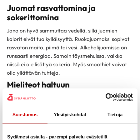
Juomat rasvattomina ja
sokerittomina
Jano on hyvä sammuttaa vedellä, sillä juomien
kalorit eivät tuo kylläisyyttä. Ruokajuomaksi sopivat
rasvaton maito, piimä tai vesi. Alkoholijuomissa on
runsaasti energiaa. Samoin täysmehuissa, vaikka
niissä ei ole lisättyä sokeria. Myös smoothiet voivat
olla yllättävän tuhteja.
Mieliteot haltuun
Mieliteot saattavat olla viesti liian vähäisestä
syömisestä, väsymyksestä, stressistä tai virikkeiden
tarpeesta. Mielitekojen ilmaantumista voi ehkäistä
Suostumus
Yksityiskohdat
Tietoja
tai miettiä ennalta
keinoja
niiden selättämiseen.
Poimi omat vinkkisi:
Sydämesi asialla - parempi palvelu evästeillä