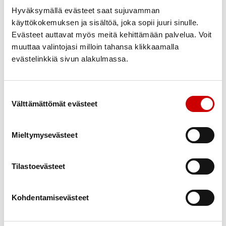
Hyväksymällä evästeet saat sujuvamman
1. Syö säännöllisesti
käyttökokemuksen ja sisältöä, joka sopii juuri sinulle.
Kehon tarpeet täyttävä, riittävä syöminen vähentää
Evästeet auttavat myös meitä kehittämään palvelua. Voit
muuttaa valintojasi milloin tahansa klikkaamalla
mielitekojen ilmaantumista.
evästelinkkiä sivun alakulmassa.
2. Huolehdi jaksamisesta
Mielihalu iskee helpoiten stressin tai väsymyksen
Suostumuksen valinta
myötä. Nuku ja lepää riittävästi.
Välttämättömät evästeet
3. Kauppaan vain kylläisenä
Mieltymysevästeet
Kylläisenä alttius houkuttaville herkuille pienenee.
Ostoslista helpottaa myös suunnitelmassa pysymistä.
Tilastoevästeet
4. Helpota ruokasisustuksella
Pidä
esillä
kasviksia ja hedelmiä. Näin niitä tulee
Kohdentamisevästeet
syötyä enemmän. Säilytä herkut kaapissa poissa
silmistä tai hanki herkkuja vain pieni määrä