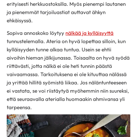
erityisesti herkkuostoksilla. Myös pienempi lautanen
ja pienemmät tarjoiluastiat auttavat ähkyn
ehkäisyssä.
Sopiva annoskoko löytyy
nälkää ja kylläisyyttä
tunnustelemalla. Ateria on hyvä lopettaa silloin, kun
kylläisyyden tunne alkaa tuntua. Usein se ehtii
aivoihin hieman jälkijunassa. Toisaalta on hyvä syödä
riittävästi, jotta nälkä ei ole heti tunnin päästä
vaivaamassa. Tarkoituksena ei ole kituuttaa nälässä
ja yrittää hillitä syömistä liikaa. Jos näläntunteeseen
ei vastata, se voi riistäytyä myöhemmin niin suureksi,
että seuraavalla aterialla huomaakin ahmivansa yli
tarpeensa.