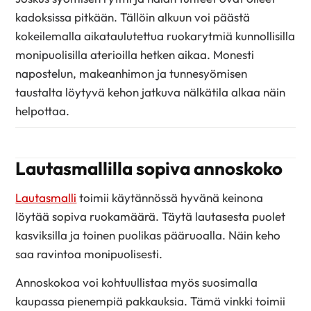
kadoksissa pitkään. Tällöin alkuun voi päästä
kokeilemalla aikataulutettua ruokarytmiä kunnollisilla
monipuolisilla aterioilla hetken aikaa. Monesti
napostelun, makeanhimon ja tunnesyömisen
taustalta löytyvä kehon jatkuva nälkätila alkaa näin
helpottaa.
Lautasmallilla sopiva annoskoko
Lautasmalli
toimii käytännössä hyvänä keinona
löytää sopiva ruokamäärä. Täytä lautasesta puolet
kasviksilla ja toinen puolikas pääruoalla. Näin keho
saa ravintoa monipuolisesti.
Annoskokoa voi kohtuullistaa myös suosimalla
kaupassa pienempiä pakkauksia. Tämä vinkki toimii