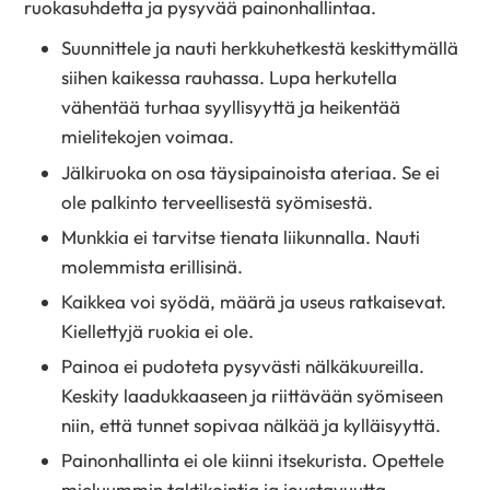
ruokasuhdetta ja pysyvää painonhallintaa.
Suunnittele ja nauti herkkuhetkestä keskittymällä
siihen kaikessa rauhassa. Lupa herkutella
vähentää turhaa syyllisyyttä ja heikentää
mielitekojen voimaa.
Jälkiruoka on osa täysipainoista ateriaa. Se ei
ole palkinto terveellisestä syömisestä.
Munkkia ei tarvitse tienata liikunnalla. Nauti
molemmista erillisinä.
Kaikkea voi syödä, määrä ja useus ratkaisevat.
Kiellettyjä ruokia ei ole.
Painoa ei pudoteta pysyvästi nälkäkuureilla.
Keskity laadukkaaseen ja riittävään syömiseen
niin, että tunnet sopivaa nälkää ja kylläisyyttä.
Painonhallinta ei ole kiinni itsekurista. Opettele
mieluummin taktikointia ja joustavuutta