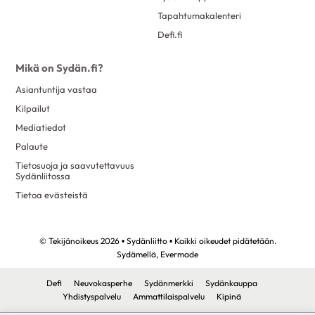
Tapahtumakalenteri
Defi.fi
Mikä on Sydän.fi?
Asiantuntija vastaa
Kilpailut
Mediatiedot
Palaute
Tietosuoja ja saavutettavuus
Sydänliitossa
Tietoa evästeistä
© Tekijänoikeus 2026 • Sydänliitto • Kaikki oikeudet pidätetään.
Sydämellä,
Evermade
Defi
Neuvokasperhe
Sydänmerkki
Sydänkauppa
Yhdistyspalvelu
Ammattilaispalvelu
Kipinä