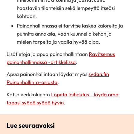
haastaviin tilanteisiin sekä lempeyttä itseäsi
kohtaan.
Painonhallinnassa ei tarvitse laskea kaloreita ja
punnita annoksia, vaan kuunnella kehon ja
mielen tarpeita ja vaalia hyvää oloa.
Lisätietoja ja apua painonhallintaan
Ravitsemus
painonhallinnassa -artikkelissa
.
Apua painonhallintaan löydät myös
sydan.fin
Painonhallinta-osiosta
.
Katso verkkoluento
Lopeta laihdutus – löydä oma
tapasi syödä syödä hyvin
.
Lue seuraavaksi