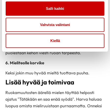
kerrallaan sen hetkiseen tarpeeseen.
Salli kaikki
5. Nälkä vai mieliteko?
Vahvista valintani
Mielihaluun ei tarvitse reagoida heti. Sitä voi
tunnustella hetken aikaa: mihin mielihalu kehittyy ja
laantuuko se ajan oloon. Mieliteot kestävät noin 15
Kiellä
minuuttia ja laimenevat sen jälkeen. Nälkä on
puolestaan kehon viesti ruoan tarpeesta.
6. Mieliteolle korvike
Keksi jokin muu hyvää mieltä tuottava puuha.
Lisää hyvää ja toimivaa
Ruokamuutosten äärellä mielen täyttää helposti
ajatus ”Tätäkään en saa enää syödä”. Harva haluaa
luopua omista mieliruuistaan purnaamatta. Onneksi