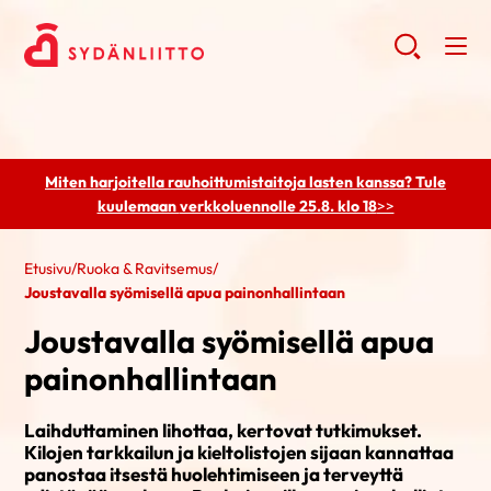
Miten harjoitella rauhoittumistaitoja lasten kanssa? Tule
kuulemaan
verkkoluennolle 25.8. klo 18
>>
Etusivu
/
Ruoka & Ravitsemus
/
Joustavalla syömisellä apua painonhallintaan
Joustavalla syömisellä apua
painonhallintaan
Laihduttaminen lihottaa, kertovat tutkimukset.
Kilojen tarkkailun ja kieltolistojen sijaan kannattaa
panostaa itsestä huolehtimiseen ja terveyttä