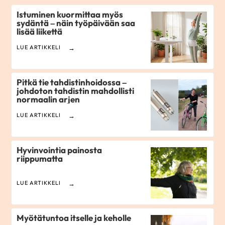
Istuminen kuormittaa myös
sydäntä – näin työpäivään saa
lisää liikettä
LUE ARTIKKELI
Pitkä tie tahdistinhoidossa –
johdoton tahdistin mahdollisti
normaalin arjen
LUE ARTIKKELI
Hyvinvointia painosta
riippumatta
LUE ARTIKKELI
Myötätuntoa itselle ja keholle