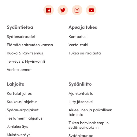
Link to facebook
Link to twitter
Link to instagram
Link to youtube
Sydäntietoa
Apua ja tukea
Sydänsairaudet
Kuntoutus
Elämää sairauden kanssa
Vertaistuki
Ruoka & Ravitsemus
Tukea sairaalasta
Terveys & Hyvinvointi
Verkkoluennot
Lahjoita
Sydänliitto
Kertalahjoitus
Ajankohtaista
Kuukausilahjoitus
Liity jäseneksi
Sydän-arpajaiset
Alueellinen ja paikallinen
toiminta
Testamenttilahjoitus
Tukea harvinaisempiin
Juhlakeräys
sydänsairauksiin
Muistokeräys
Sydänkauppa