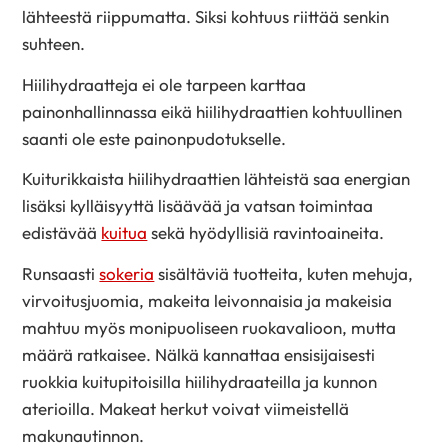
lähteestä riippumatta. Siksi kohtuus riittää senkin
suhteen.
Hiilihydraatteja ei ole tarpeen karttaa
painonhallinnassa eikä hiilihydraattien kohtuullinen
saanti ole este painonpudotukselle.
Kuiturikkaista hiilihydraattien lähteistä saa energian
lisäksi kylläisyyttä lisäävää ja vatsan toimintaa
edistävää
kuitua
sekä hyödyllisiä ravintoaineita.
Runsaasti
sokeria
sisältäviä tuotteita, kuten mehuja,
virvoitusjuomia, makeita leivonnaisia ja makeisia
mahtuu myös monipuoliseen ruokavalioon, mutta
määrä ratkaisee. Nälkä kannattaa ensisijaisesti
ruokkia kuitupitoisilla hiilihydraateilla ja kunnon
aterioilla. Makeat herkut voivat viimeistellä
makunautinnon.