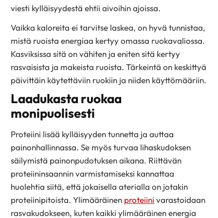
viesti kylläisyydestä ehtii aivoihin ajoissa.
Vaikka kaloreita ei tarvitse laskea, on hyvä tunnistaa,
mistä ruoista energiaa kertyy omassa ruokavaliossa.
Kasviksissa sitä on vähiten ja eniten sitä kertyy
rasvaisista ja makeista ruoista. Tärkeintä on keskittyä
päivittäin käytettäviin ruokiin ja niiden käyttömääriin.
Laadukasta ruokaa
monipuolisesti
Proteiini lisää kylläisyyden tunnetta ja auttaa
painonhallinnassa. Se myös turvaa lihaskudoksen
säilymistä painonpudotuksen aikana. Riittävän
proteiininsaannin varmistamiseksi kannattaa
huolehtia siitä, että jokaisella aterialla on jotakin
proteiinipitoista. Ylimääräinen
proteiini
varastoidaan
rasvakudokseen, kuten kaikki ylimääräinen energia