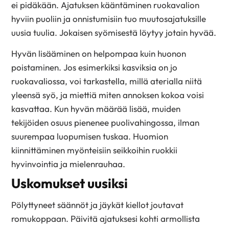
ei pidäkään. Ajatuksen kääntäminen ruokavalion
hyviin puoliin ja onnistumisiin tuo muutosajatuksille
uusia tuulia. Jokaisen syömisestä löytyy jotain hyvää.
Hyvän lisääminen on helpompaa kuin huonon
poistaminen. Jos esimerkiksi kasviksia on jo
ruokavaliossa, voi tarkastella, millä aterialla niitä
yleensä syö, ja miettiä miten annoksen kokoa voisi
kasvattaa. Kun hyvän määrää lisää, muiden
tekijöiden osuus pienenee puolivahingossa, ilman
suurempaa luopumisen tuskaa. Huomion
kiinnittäminen myönteisiin seikkoihin ruokkii
hyvinvointia ja mielenrauhaa.
Uskomukset uusiksi
Pölyttyneet säännöt ja jäykät kiellot joutavat
romukoppaan. Päivitä ajatuksesi kohti armollista