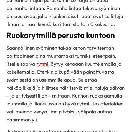
painonhallitsijan peruskolmikko tarjoten apua
painonhallintaan. Painonhallintaa tukeva syöminen
on joustavaa, jolloin kaikenlaiset ruoat ovat sallittuja
ilman turhaa itsensä kurittamista tai nälkäkuuria.
Ruokarytmillä perusta kuntoon
Säännöllinen syöminen takaa kehon tarvitseman
polttoaineen aina muutamaksi tunniksi eteenpäin.
Itselle sopiva
rytmi
löytyy kehoaan kuuntelemalla ja
kokeilemalla. Etenkin alkupäivään painottuvasta
syömisestä on useimmille apua. Se estää
nälkäpiikkejä ja hillitsee häiritseviä mielihaluja päivän
– ja erityisesti illan – mittaan. Kunnon ruoka aamulla,
lounaalla ja illansuussa on hyvä rytmi. Jos aterioiden
väli meinaa venyä liian pitkäksi, välipala auttaa
pahimman yli.
Joskus syömisen rytmi ja nälän tunteet ovat olleet