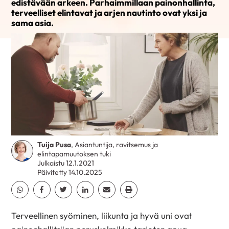
edistävään arkeen. Parhaimmillaan painonhallinta,
terveelliset elintavat ja arjen nautinto ovat yksi ja
sama asia.
Tuija Pusa
, Asiantuntija, ravitsemus ja
elintapamuutoksen tuki
Julkaistu 12.1.2021
Päivitetty 14.10.2025
Jaa Whatsapp
Jaa Facebook
Jaa Twitter
Jaa Linkedin
Jaa Email
Jaa Print
Terveellinen syöminen, liikunta ja hyvä uni ovat